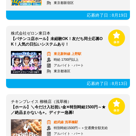
東京都新宿区
応募終了日：
8月19日
株式会社ゼロン東日本
【パチンコ店ホール】未経験OK！友だち同士応募O
K！人気の日払いシステムあり！
東北新幹線
上野駅
時給 1700円以上
アルバイト・パート
東京都港区
応募終了日：
8月13日
チキンプレイス 柳橋店（浅草橋）
【ホール】＼今だけ入社祝い金✕特別時給1500円～★
／絶品まかないも+。ディナー急募!
総武線
浅草橋駅
特別時給1500円～＋交通費全額支給
アルバイト・パート