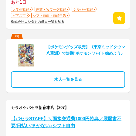
1
あと
日
大学生歓迎
副業・Ｗワーク歓迎
シルバー歓迎
ピアス可
シフト自由・自己申告
株式会社コシダカの求人一覧を見る
PR
【ポケモングッズ販売】《東京ミッドタウン
八重洲》で短期"ポケモン"バイト始めよう♪
求人一覧を見る
カラオケパセラ新宿本店【207】
【パセラSTAFF】＼面接交通費1000円特典／履歴書不
要/日払い/まかない♪シフト自由