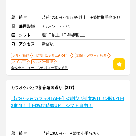
給与
時給1230円～1550円以上 +繁忙期手当あり
雇用形態
アルバイト・パート
シフト
週1日以上 1日4時間以上
アクセス
新宿駅
大学生歓迎
短期（1ヶ月以内OK）
副業・Ｗワーク歓迎
ネイル可
シルバー歓迎
株式会社ニュートンの求人一覧を見る
カラオケパセラ新宿靖国通り【217】
【パセラ＆カフェSTAFF】<前払い制度あり！>賄い1日
3食可！土日祝は時給UP！シフト自由！
給与
時給1300円～ +繁忙期手当あり