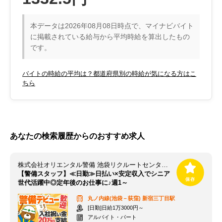
本データは2026年08月08日時点で、マイナビバイト
に掲載されている給与から平均時給を算出したもの
です。
バイトの時給の平均は？都道府県別の時給が気になる方はこ
ちら
あなたの検索履歴からのおすすめ求人
株式会社オリエンタル警備 池袋リクルートセンター（勤務地：新宿三丁目エリア）
【警備スタッフ】≪日勤≫日払い×安定収入でシニア
世代活躍中◎定年後のお仕事に♪週1～
丸ノ内線(池袋－荻窪)
新宿三丁目駅
[日勤]日給1万3000円～
アルバイト・パート