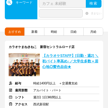
キーワード
検索
含まない
おすすめ
新着
時給
日給
月給
カラオケまねきねこ 新宿セントラルロード店
【カラオケSTAFF】[日勤・週2] ＼
初バイト率高め♪／大学生多数＝居
心地◎髪色自由★
給与
時給1400円以上 ＋交通費支給
雇用形態
アルバイト・パート
シフト
週2日 1日3時間以上
アクセス
西武新宿駅