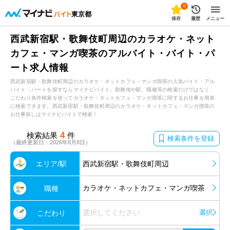
0
東京都
保存
履歴
メニュー
西武新宿駅・歌舞伎町周辺のカラオケ・ネット
カフェ・マンガ喫茶のアルバイト・バイト・パ
ート求人情報
西武新宿駅・歌舞伎町周辺のカラオケ・ネットカフェ・マンガ喫茶の人気バイト・アル
バイト・パートを探すならマイナビバイト。勤務地や駅、職種等の検索だけではなく、
こだわり条件検索を使ってカラオケ・ネットカフェ・マンガ喫茶に関するお仕事を簡単
に検索できます。西武新宿駅・歌舞伎町周辺のカラオケ・ネットカフェ・マンガ喫茶の
お仕事探しはマイナビバイトで検索！
4
検索結果
件
検索条件を登録
（最終更新日：2026年8月8日）
エリア/駅
西武新宿駅・歌舞伎町周辺
カラオケ・ネットカフェ・マンガ喫茶
職種
選択してください
選択
こだわり