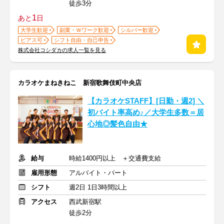
徒歩3分
1
あと
日
大学生歓迎
副業・Ｗワーク歓迎
シルバー歓迎
ピアス可
シフト自由・自己申告
株式会社コシダカの求人一覧を見る
カラオケまねきねこ 新宿歌舞伎町中央店
【カラオケSTAFF】[日勤・週2] ＼
初バイト率高め♪／大学生多数＝居
心地◎髪色自由★
給与
時給1400円以上 ＋交通費支給
雇用形態
アルバイト・パート
シフト
週2日 1日3時間以上
アクセス
西武新宿駅
徒歩2分