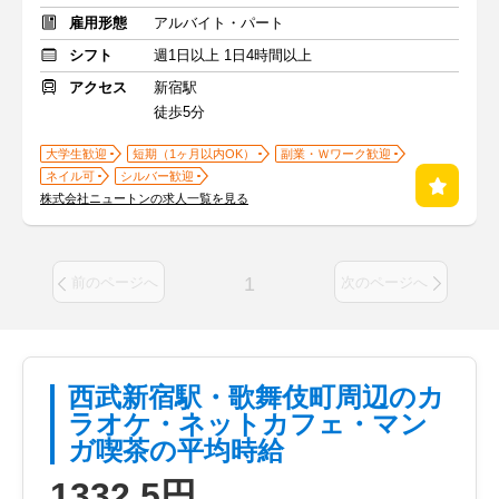
雇用形態
アルバイト・パート
シフト
週1日以上 1日4時間以上
アクセス
新宿駅
徒歩5分
大学生歓迎
短期（1ヶ月以内OK）
副業・Ｗワーク歓迎
ネイル可
シルバー歓迎
株式会社ニュートンの求人一覧を見る
1
前のページへ
次のページへ
西武新宿駅・歌舞伎町周辺のカ
ラオケ・ネットカフェ・マン
ガ喫茶の平均時給
1332.5円