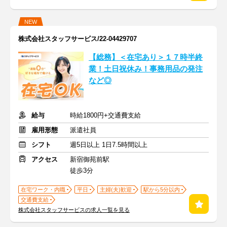
NEW
株式会社スタッフサービス/22-04429707
【総務】＜在宅あり＞１７時半終
業！土日祝休み！事務用品の発注
など◎
給与
時給1800円+交通費支給
雇用形態
派遣社員
シフト
週5日以上 1日7.5時間以上
アクセス
新宿御苑前駅
徒歩3分
在宅ワーク・内職
平日
主婦(夫)歓迎
駅から5分以内
交通費支給
株式会社スタッフサービスの求人一覧を見る