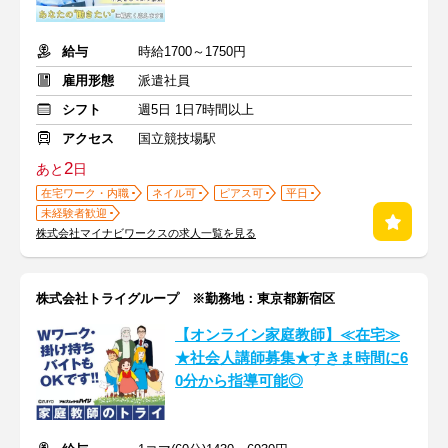
給与
時給1700～1750円
雇用形態
派遣社員
シフト
週5日 1日7時間以上
アクセス
国立競技場駅
2
あと
日
在宅ワーク・内職
ネイル可
ピアス可
平日
未経験者歓迎
株式会社マイナビワークスの求人一覧を見る
株式会社トライグループ ※勤務地：東京都新宿区
【オンライン家庭教師】≪在宅≫
★社会人講師募集★すきま時間に6
0分から指導可能◎