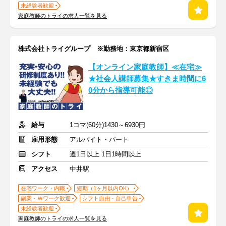
未経験者歓迎
家庭教師のトライの求人一覧を見る
株式会社トライグループ ※勤務地：東京都新宿区
【オンライン家庭教師】≪在宅≫
★社会人講師募集★すきま時間に6
0分から指導可能◎
給与
1コマ(60分)1430～6930円
雇用形態
アルバイト・パート
シフト
週1日以上 1日1時間以上
アクセス
中井駅
在宅ワーク・内職
短期（1ヶ月以内OK）
副業・Ｗワーク歓迎
シフト自由・自己申告
未経験者歓迎
家庭教師のトライの求人一覧を見る