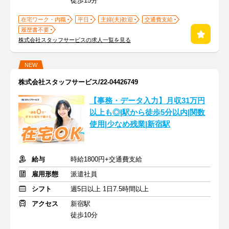
徒歩15分
在宅ワーク・内職
平日
主婦(夫)歓迎
交通費支給
履歴書不要
株式会社スタッフサービスの求人一覧を見る
NEW
株式会社スタッフサービス/22-04426749
【事務・データ入力】月収31万円
以上も◎|駅から徒歩5分以内|関数
使用|少なめ残業|新宿駅
給与
時給1800円+交通費支給
雇用形態
派遣社員
シフト
週5日以上 1日7.5時間以上
アクセス
新宿駅
徒歩10分