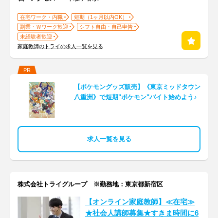
在宅ワーク・内職
短期（1ヶ月以内OK）
副業・Ｗワーク歓迎
シフト自由・自己申告
未経験者歓迎
家庭教師のトライの求人一覧を見る
PR
【ポケモングッズ販売】《東京ミッドタウン
八重洲》で短期"ポケモン"バイト始めよう♪
求人一覧を見る
株式会社トライグループ ※勤務地：東京都新宿区
【オンライン家庭教師】≪在宅≫
★社会人講師募集★すきま時間に6