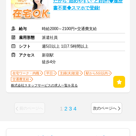
だから"始めやすい"と好評!◆履歴
書不要◆スマホで登録!
給与
時給2000～2100円+交通費支給
雇用形態
派遣社員
シフト
週5日以上 1日7.5時間以上
アクセス
新宿駅
徒歩4分
在宅ワーク・内職
平日
主婦(夫)歓迎
駅から5分以内
交通費支給
株式会社スタッフサービスの求人一覧を見る
1
2
3
4
前のページへ
次のページへ