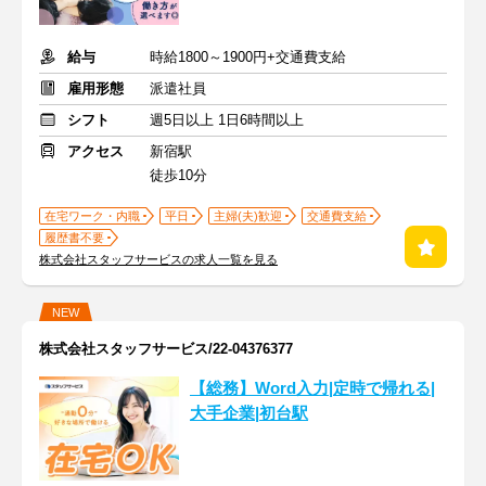
給与
時給1800～1900円+交通費支給
雇用形態
派遣社員
シフト
週5日以上 1日6時間以上
アクセス
新宿駅
徒歩10分
在宅ワーク・内職
平日
主婦(夫)歓迎
交通費支給
履歴書不要
株式会社スタッフサービスの求人一覧を見る
NEW
株式会社スタッフサービス/22-04376377
【総務】Word入力|定時で帰れる|
大手企業|初台駅