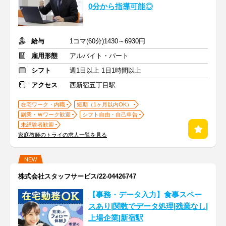
0分から指導可能◎
給与
1コマ(60分)1430～6930円
雇用形態
アルバイト・パート
シフト
週1日以上 1日1時間以上
アクセス
西新宿五丁目駅
在宅ワーク・内職
短期（1ヶ月以内OK）
副業・Ｗワーク歓迎
シフト自由・自己申告
未経験者歓迎
家庭教師のトライの求人一覧を見る
NEW
株式会社スタッフサービス/22-04426747
【事務・データ入力】食事スペー
スあり|関数でデータ処理|残業なし|
上場企業|新宿駅