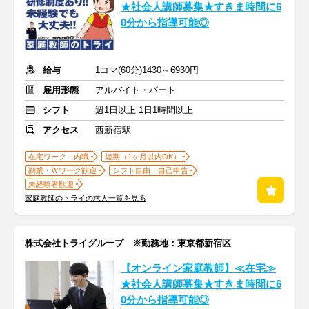
★社会人講師募集★すきま時間に6
0分から指導可能◎
給与
1コマ(60分)1430～6930円
雇用形態
アルバイト・パート
シフト
週1日以上 1日1時間以上
アクセス
西新宿駅
在宅ワーク・内職
短期（1ヶ月以内OK）
副業・Ｗワーク歓迎
シフト自由・自己申告
未経験者歓迎
家庭教師のトライの求人一覧を見る
株式会社トライグループ ※勤務地：東京都新宿区
【オンライン家庭教師】≪在宅≫
★社会人講師募集★すきま時間に6
0分から指導可能◎