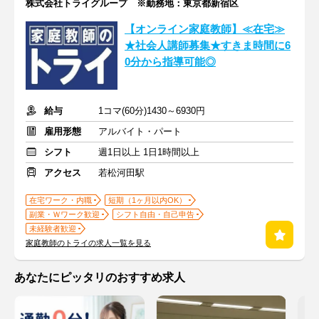
株式会社トライグループ ※勤務地：東京都新宿区
【オンライン家庭教師】≪在宅≫
★社会人講師募集★すきま時間に6
0分から指導可能◎
給与
1コマ(60分)1430～6930円
雇用形態
アルバイト・パート
シフト
週1日以上 1日1時間以上
アクセス
若松河田駅
在宅ワーク・内職
短期（1ヶ月以内OK）
副業・Ｗワーク歓迎
シフト自由・自己申告
未経験者歓迎
家庭教師のトライの求人一覧を見る
あなたにピッタリのおすすめ求人