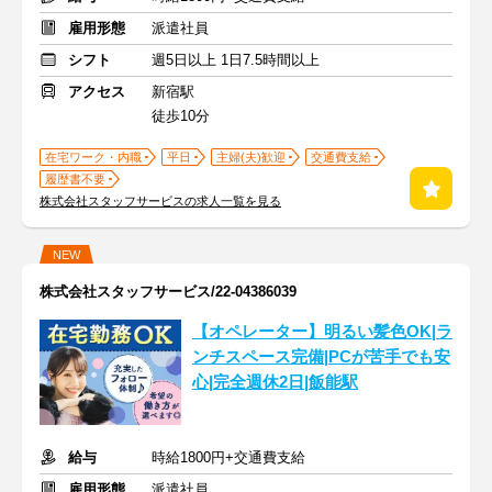
雇用形態
派遣社員
シフト
週5日以上 1日7.5時間以上
アクセス
新宿駅
徒歩10分
在宅ワーク・内職
平日
主婦(夫)歓迎
交通費支給
履歴書不要
株式会社スタッフサービスの求人一覧を見る
NEW
株式会社スタッフサービス/22-04386039
【オペレーター】明るい髪色OK|ラ
ンチスペース完備|PCが苦手でも安
心|完全週休2日|飯能駅
給与
時給1800円+交通費支給
雇用形態
派遣社員