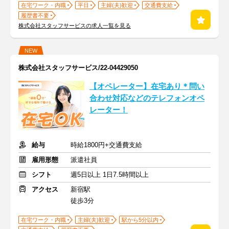
在宅ワーク・内職
平日
主婦(夫)歓迎
交通費支給
履歴書不要
株式会社スタッフサービスの求人一覧を見る
NEW
株式会社スタッフサービス/22-04429050
【オペレーター】在宅あり＊問い
合わせ対応などのテレフォンオペ
レーター！
給与
時給1800円+交通費支給
雇用形態
派遣社員
シフト
週5日以上 1日7.5時間以上
アクセス
新宿駅
徒歩3分
在宅ワーク・内職
主婦(夫)歓迎
駅から5分以内