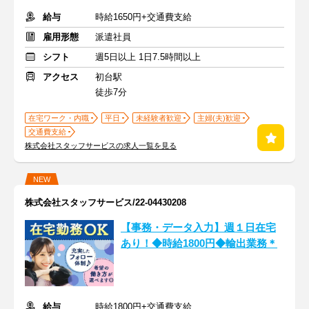
給与
時給1650円+交通費支給
雇用形態
派遣社員
シフト
週5日以上 1日7.5時間以上
アクセス
初台駅
徒歩7分
在宅ワーク・内職
平日
未経験者歓迎
主婦(夫)歓迎
交通費支給
株式会社スタッフサービスの求人一覧を見る
NEW
株式会社スタッフサービス/22-04430208
【事務・データ入力】週１日在宅
あり！◆時給1800円◆輸出業務＊
給与
時給1800円+交通費支給