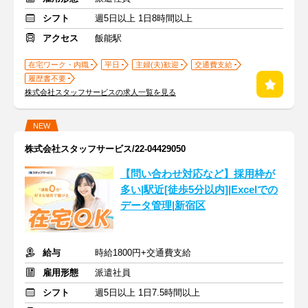
シフト
週5日以上 1日8時間以上
アクセス
飯能駅
在宅ワーク・内職
平日
主婦(夫)歓迎
交通費支給
履歴書不要
株式会社スタッフサービスの求人一覧を見る
NEW
株式会社スタッフサービス/22-04429050
【問い合わせ対応など】採用枠が
多い|駅近[徒歩5分以内]|Excelでの
データ管理|新宿区
給与
時給1800円+交通費支給
雇用形態
派遣社員
シフト
週5日以上 1日7.5時間以上