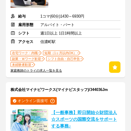
給与
1コマ(60分)1430～6930円
雇用形態
アルバイト・パート
シフト
週1日以上 1日1時間以上
アクセス
信濃町駅
在宅ワーク・内職
短期（1ヶ月以内OK）
副業・Ｗワーク歓迎
シフト自由・自己申告
未経験者歓迎
家庭教師のトライの求人一覧を見る
株式会社マイナビワークス(マイナビスタッフ)/344036Jm
オンライン面接可
【一般事務】即日開始☆財団法人
☆スポーツの国際交流をサポート
する事務♪