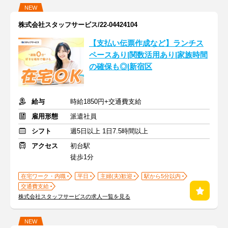
NEW
株式会社スタッフサービス/22-04424104
【支払い伝票作成など】ランチス
ペースあり|関数活用あり|家族時間
の確保も◎|新宿区
給与
時給1850円+交通費支給
雇用形態
派遣社員
シフト
週5日以上 1日7.5時間以上
アクセス
初台駅
徒歩1分
在宅ワーク・内職
平日
主婦(夫)歓迎
駅から5分以内
交通費支給
株式会社スタッフサービスの求人一覧を見る
NEW