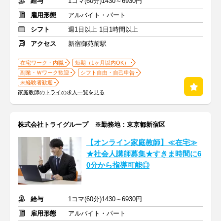
給与
1コマ(60分)1430～6930円
雇用形態
アルバイト・パート
シフト
週1日以上 1日1時間以上
アクセス
新宿御苑前駅
在宅ワーク・内職
短期（1ヶ月以内OK）
副業・Ｗワーク歓迎
シフト自由・自己申告
未経験者歓迎
家庭教師のトライの求人一覧を見る
株式会社トライグループ ※勤務地：東京都新宿区
【オンライン家庭教師】≪在宅≫
★社会人講師募集★すきま時間に6
0分から指導可能◎
給与
1コマ(60分)1430～6930円
雇用形態
アルバイト・パート