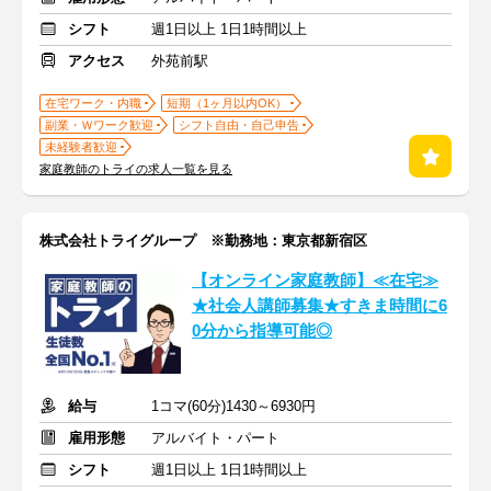
シフト
週1日以上 1日1時間以上
アクセス
外苑前駅
在宅ワーク・内職
短期（1ヶ月以内OK）
副業・Ｗワーク歓迎
シフト自由・自己申告
未経験者歓迎
家庭教師のトライの求人一覧を見る
株式会社トライグループ ※勤務地：東京都新宿区
【オンライン家庭教師】≪在宅≫
★社会人講師募集★すきま時間に6
0分から指導可能◎
給与
1コマ(60分)1430～6930円
雇用形態
アルバイト・パート
シフト
週1日以上 1日1時間以上