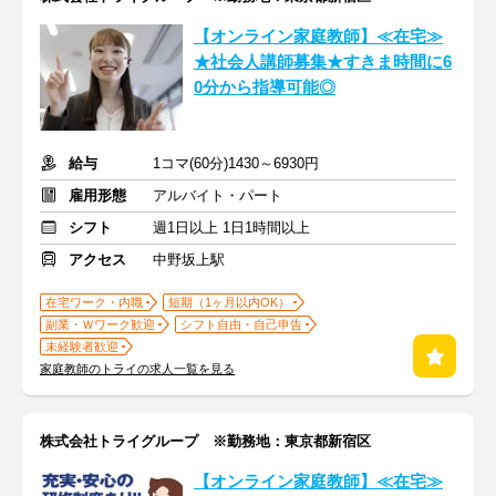
【オンライン家庭教師】≪在宅≫
★社会人講師募集★すきま時間に6
0分から指導可能◎
給与
1コマ(60分)1430～6930円
雇用形態
アルバイト・パート
シフト
週1日以上 1日1時間以上
アクセス
中野坂上駅
在宅ワーク・内職
短期（1ヶ月以内OK）
副業・Ｗワーク歓迎
シフト自由・自己申告
未経験者歓迎
家庭教師のトライの求人一覧を見る
株式会社トライグループ ※勤務地：東京都新宿区
【オンライン家庭教師】≪在宅≫