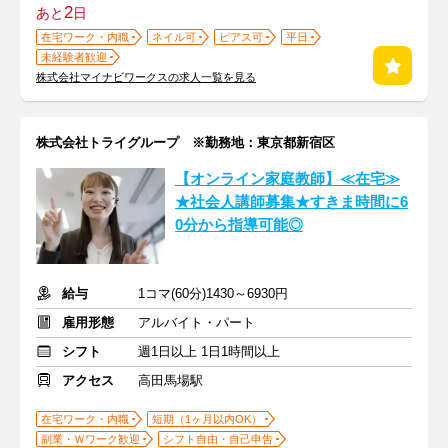
2
あと
日
在宅ワーク・内職
ネイル可
ピアス可
平日
未経験者歓迎
株式会社マイナビワークスの求人一覧を見る
株式会社トライグループ ※勤務地：東京都新宿区
【オンライン家庭教師】≪在宅≫
★社会人講師募集★すきま時間に6
0分から指導可能◎
給与
1コマ(60分)1430～6930円
雇用形態
アルバイト・パート
シフト
週1日以上 1日1時間以上
アクセス
高田馬場駅
在宅ワーク・内職
短期（1ヶ月以内OK）
副業・Ｗワーク歓迎
シフト自由・自己申告