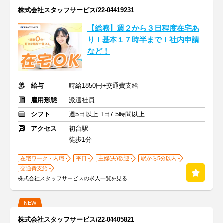
株式会社スタッフサービス/22-04419231
【総務】週２から３日程度在宅あ
り！基本１７時半まで！社内申請
など！
給与
時給1850円+交通費支給
雇用形態
派遣社員
シフト
週5日以上 1日7.5時間以上
アクセス
初台駅
徒歩1分
在宅ワーク・内職
平日
主婦(夫)歓迎
駅から5分以内
交通費支給
株式会社スタッフサービスの求人一覧を見る
NEW
株式会社スタッフサービス/22-04405821