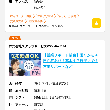
アクセス
新宿駅
徒歩3分
在宅ワーク・内職
主婦(夫)歓迎
駅から5分以内
交通費支給
履歴書不要
株式会社スタッフサービスの求人一覧を見る
NEW
株式会社スタッフサービス/22-04423161
【営業サポート業務】週３から４
日在宅あり！基本１７時半まで！
営業サポートなど
給与
時給1800円+交通費支給
雇用形態
派遣社員
シフト
週5日以上 1日7.5時間以上
アクセス
新宿駅