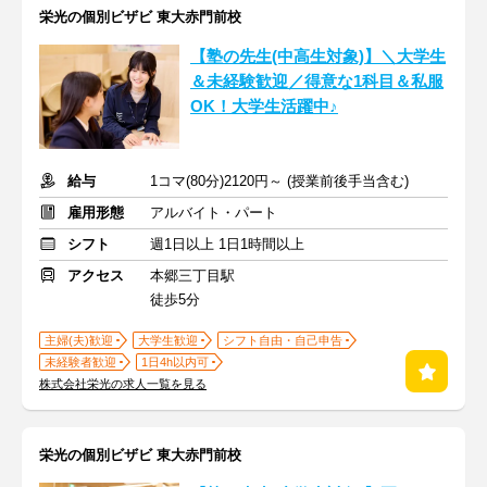
栄光の個別ビザビ 東大赤門前校
【塾の先生(中高生対象)】＼大学生
＆未経験歓迎／得意な1科目＆私服
OK！大学生活躍中♪
給与
1コマ(80分)2120円～ (授業前後手当含む)
雇用形態
アルバイト・パート
シフト
週1日以上 1日1時間以上
アクセス
本郷三丁目駅
徒歩5分
主婦(夫)歓迎
大学生歓迎
シフト自由・自己申告
未経験者歓迎
1日4h以内可
株式会社栄光の求人一覧を見る
栄光の個別ビザビ 東大赤門前校