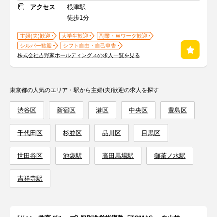
アクセス
根津駅
徒歩1分
主婦(夫)歓迎
大学生歓迎
副業・Ｗワーク歓迎
シルバー歓迎
シフト自由・自己申告
株式会社吉野家ホールディングスの求人一覧を見る
東京都の人気のエリア・駅から主婦(夫)歓迎の求人を探す
渋谷区
新宿区
港区
中央区
豊島区
千代田区
杉並区
品川区
目黒区
世田谷区
池袋駅
高田馬場駅
御茶ノ水駅
吉祥寺駅