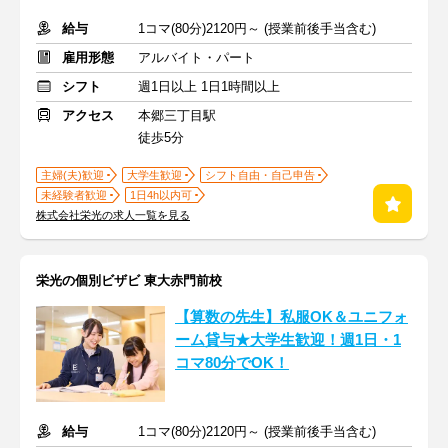
給与
1コマ(80分)2120円～ (授業前後手当含む)
雇用形態
アルバイト・パート
シフト
週1日以上 1日1時間以上
アクセス
本郷三丁目駅
徒歩5分
主婦(夫)歓迎
大学生歓迎
シフト自由・自己申告
未経験者歓迎
1日4h以内可
株式会社栄光の求人一覧を見る
栄光の個別ビザビ 東大赤門前校
【算数の先生】私服OK＆ユニフォ
ーム貸与★大学生歓迎！週1日・1
コマ80分でOK！
給与
1コマ(80分)2120円～ (授業前後手当含む)