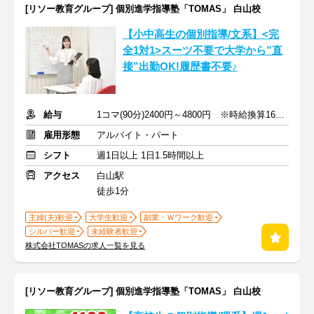
[リソー教育グループ] 個別進学指導塾「TOMAS」 白山校
【小中高生の個別指導/文系】<完
全1対1>スーツ不要で大学から”直
接”出勤OK!履歴書不要♪
給与
1コマ(90分)2400円～4800円 ※時給換算1600円～3200円
雇用形態
アルバイト・パート
シフト
週1日以上 1日1.5時間以上
アクセス
白山駅
徒歩1分
主婦(夫)歓迎
大学生歓迎
副業・Ｗワーク歓迎
シルバー歓迎
未経験者歓迎
株式会社TOMASの求人一覧を見る
[リソー教育グループ] 個別進学指導塾「TOMAS」 白山校