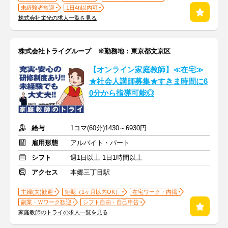
未経験者歓迎
1日4h以内可
株式会社栄光の求人一覧を見る
株式会社トライグループ ※勤務地：東京都文京区
【オンライン家庭教師】≪在宅≫
★社会人講師募集★すきま時間に6
0分から指導可能◎
給与
1コマ(60分)1430～6930円
雇用形態
アルバイト・パート
シフト
週1日以上 1日1時間以上
アクセス
本郷三丁目駅
主婦(夫)歓迎
短期（1ヶ月以内OK）
在宅ワーク・内職
副業・Ｗワーク歓迎
シフト自由・自己申告
家庭教師のトライの求人一覧を見る