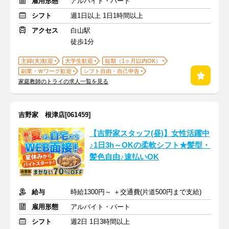
雇用形態
アルバイト・パート
シフト
週1日以上 1日1時間以上
アクセス
白山駅
徒歩1分
主婦(夫)歓迎
大学生歓迎
短期（1ヶ月以内OK）
副業・Ｗワーク歓迎
シフト自由・自己申告
家庭教師のトライの求人一覧を見る
吉野家 根津店[061459]
【吉野家スタッフ(昼)】女性活躍中
♪1日3h～OKの柔軟シフト★髪型・
髪色自由♪速払いOK
給与
時給1300円～ ＋交通費(片道500円まで支給)
雇用形態
アルバイト・パート
シフト
週2日 1日3時間以上