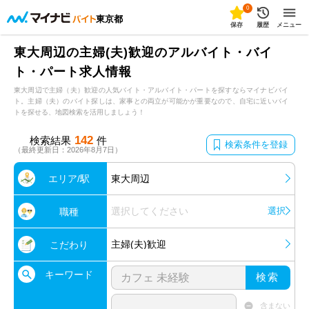
0
東京都
保存
履歴
メニュー
東大周辺の主婦(夫)歓迎のアルバイト・バイ
ト・パート求人情報
東大周辺で主婦（夫）歓迎の人気バイト・アルバイト・パートを探すならマイナビバイ
ト。主婦（夫）のバイト探しは、家事との両立が可能かが重要なので、自宅に近いバイ
トを探せる、地図検索を活用しましょう！
142
検索結果
件
検索条件を登録
（最終更新日：2026年8月7日）
エリア/駅
東大周辺
選択してください
選択
職種
主婦(夫)歓迎
こだわり
キーワード
検索
含まない