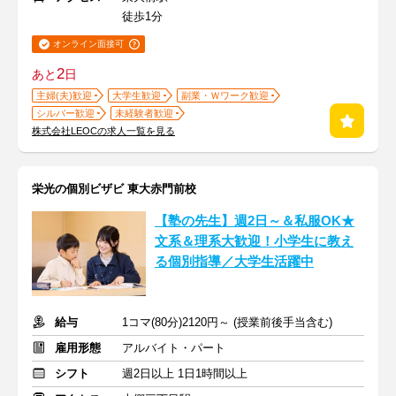
徒歩1分
オンライン面接可
2
あと
日
主婦(夫)歓迎
大学生歓迎
副業・Ｗワーク歓迎
シルバー歓迎
未経験者歓迎
株式会社LEOCの求人一覧を見る
栄光の個別ビザビ 東大赤門前校
【塾の先生】週2日～＆私服OK★
文系＆理系大歓迎！小学生に教え
る個別指導／大学生活躍中
給与
1コマ(80分)2120円～ (授業前後手当含む)
雇用形態
アルバイト・パート
シフト
週2日以上 1日1時間以上