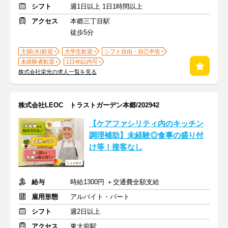
シフト
週1日以上 1日1時間以上
アクセス
本郷三丁目駅
徒歩5分
主婦(夫)歓迎
大学生歓迎
シフト自由・自己申告
未経験者歓迎
1日4h以内可
株式会社栄光の求人一覧を見る
株式会社LEOC トラストガーデン本郷/202942
【ケアファシリティ内のキッチン
調理補助】未経験◎食事の盛り付
け等！接客なし
給与
時給1300円 ＋交通費全額支給
雇用形態
アルバイト・パート
シフト
週2日以上
アクセス
東大前駅