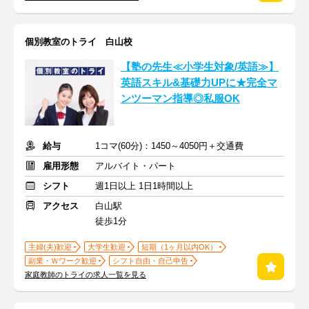
個別教室のトライ 白山校
【塾の先生≪小学生対象/英語≫】
英語スキル&基礎力UPに★完全マ
ンツーマン指導◎私服OK
給与
1コマ(60分)：1450～4050円＋交通費
雇用形態
アルバイト・パート
シフト
週1日以上 1日1時間以上
アクセス
白山駅
徒歩1分
主婦(夫)歓迎
大学生歓迎
短期（1ヶ月以内OK）
副業・Ｗワーク歓迎
シフト自由・自己申告
家庭教師のトライの求人一覧を見る