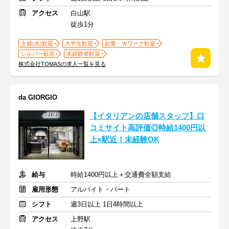
アクセス
白山駅
徒歩1分
主婦(夫)歓迎
大学生歓迎
副業・Ｗワーク歓迎
シルバー歓迎
未経験者歓迎
株式会社TOMASの求人一覧を見る
da GIORGIO
【イタリアンの店舗スタッフ】口
コミサイト高評価◎時給1400円以
上×駅近！未経験OK
給与
時給1400円以上＋交通費全額支給
雇用形態
アルバイト・パート
シフト
週3日以上 1日4時間以上
アクセス
上野駅