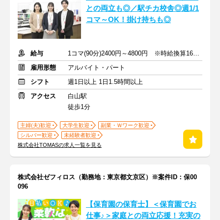
との両立も◎／駅チカ校舎◎週1/1
コマ～OK！掛け持ちも◎
給与
1コマ(90分)2400円～4800円 ※時給換算1600円～3200円
雇用形態
アルバイト・パート
シフト
週1日以上 1日1.5時間以上
アクセス
白山駅
徒歩1分
主婦(夫)歓迎
大学生歓迎
副業・Ｗワーク歓迎
シルバー歓迎
未経験者歓迎
株式会社TOMASの求人一覧を見る
株式会社ゼフィロス（勤務地：東京都文京区）※案件ID：保00
096
【保育園の保育士】＜保育園でお
仕事♪＞家庭との両立応援！充実の