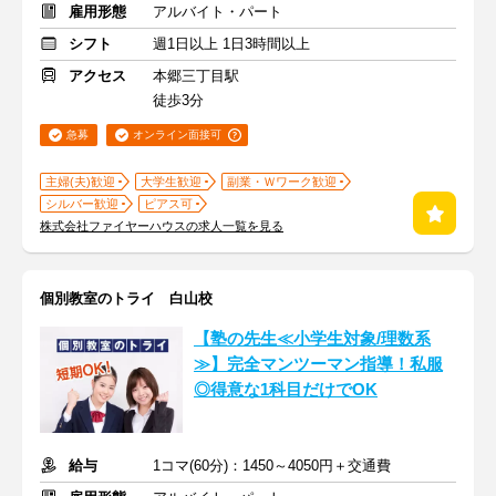
雇用形態
アルバイト・パート
シフト
週1日以上 1日3時間以上
アクセス
本郷三丁目駅
徒歩3分
急募
オンライン面接可
主婦(夫)歓迎
大学生歓迎
副業・Ｗワーク歓迎
シルバー歓迎
ピアス可
株式会社ファイヤーハウスの求人一覧を見る
個別教室のトライ 白山校
【塾の先生≪小学生対象/理数系
≫】完全マンツーマン指導！私服
◎得意な1科目だけでOK
給与
1コマ(60分)：1450～4050円＋交通費