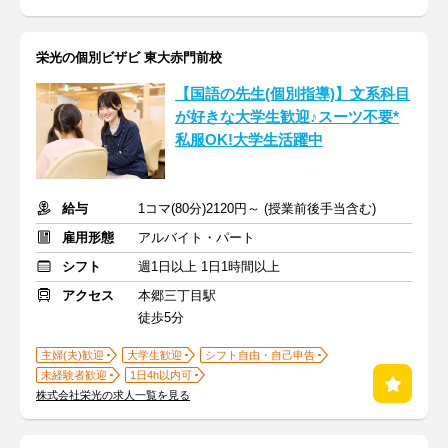
栄光の個別ビザビ 東大赤門前校
【国語の先生(個別指導)】文系科目
が好きな大学生歓迎♪スーツ不要*
私服OK!大学生活躍中
給与
1コマ(80分)2120円～ (授業前後手当含む)
雇用形態
アルバイト・パート
シフト
週1日以上 1日1時間以上
アクセス
本郷三丁目駅
徒歩5分
主婦(夫)歓迎
大学生歓迎
シフト自由・自己申告
未経験者歓迎
1日4h以内可
株式会社栄光の求人一覧を見る