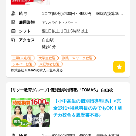
給与
1コマ(90分)2400円～4800円 ※時給換算1600円～3200円
雇用形態
アルバイト・パート
シフト
週1日以上 1日1.5時間以上
アクセス
白山駅
徒歩1分
主婦(夫)歓迎
大学生歓迎
副業・Ｗワーク歓迎
シルバー歓迎
未経験者歓迎
株式会社TOMASの求人一覧を見る
[リソー教育グループ] 個別進学指導塾「TOMAS」 白山校
【小中高生の個別指導/理系】<完
全1対1>得意科目のみでもOK！駅
チカ校舎＆履歴書不要♪
給与
1コマ(90分)2400円～4800円 ※時給換算1600円～3200円