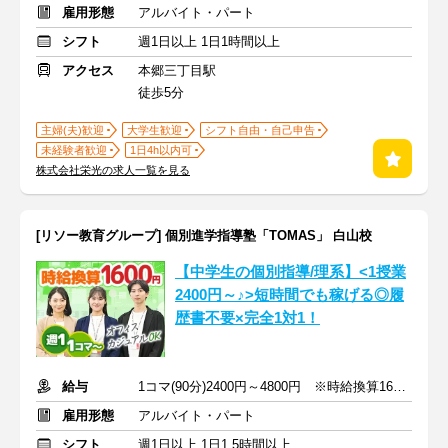
雇用形態
アルバイト・パート
シフト
週1日以上 1日1時間以上
アクセス
本郷三丁目駅
徒歩5分
主婦(夫)歓迎
大学生歓迎
シフト自由・自己申告
未経験者歓迎
1日4h以内可
株式会社栄光の求人一覧を見る
[リソー教育グループ] 個別進学指導塾「TOMAS」 白山校
【中学生の個別指導/理系】<1授業
2400円～♪>短時間でも稼げる◎履
歴書不要×完全1対1！
給与
1コマ(90分)2400円～4800円 ※時給換算1600円～3200円
雇用形態
アルバイト・パート
シフト
週1日以上 1日1.5時間以上