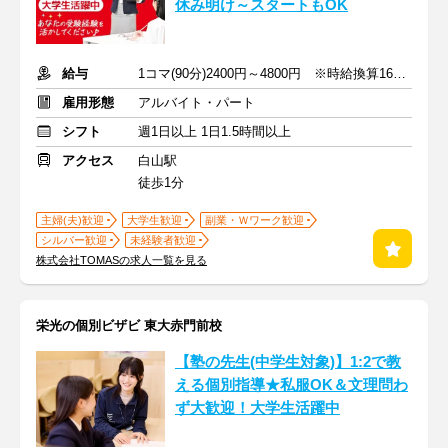
休み明け～スタートもOK
給与
1コマ(90分)2400円～4800円 ※時給換算1600円～3200円
雇用形態
アルバイト・パート
シフト
週1日以上 1日1.5時間以上
アクセス
白山駅
徒歩1分
主婦(夫)歓迎
大学生歓迎
副業・Ｗワーク歓迎
シルバー歓迎
未経験者歓迎
株式会社TOMASの求人一覧を見る
栄光の個別ビザビ 東大赤門前校
【塾の先生(中学生対象)】1:2で教
える個別指導★私服OK＆文理問わ
ず大歓迎！大学生活躍中