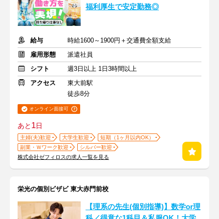
福利厚生で安定勤務◎
給与
時給1600～1900円＋交通費全額支給
雇用形態
派遣社員
シフト
週3日以上 1日3時間以上
アクセス
東大前駅
徒歩8分
オンライン面接可
1
あと
日
主婦(夫)歓迎
大学生歓迎
短期（1ヶ月以内OK）
副業・Ｗワーク歓迎
シルバー歓迎
株式会社ゼフィロスの求人一覧を見る
栄光の個別ビザビ 東大赤門前校
【理系の先生(個別指導)】数学or理
科／得意な1科目＆私服OK！大学