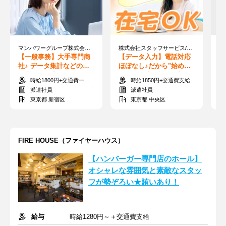
マンパワーグループ株式会社/1719374
株式会社スタッフサービス/22-04419195
【一般事務】大手専門商
【データ入力】電話対応
【
社♪ データ集計などの一
ほぼなし♪だから"始めや
オ
般事務＜在宅週2日あり＞
すい"と好評!◆履歴書不
系
時給1800円+交通費一部支給
時給1850円+交通費支給
要◆スマホで登録!
在
派遣社員
派遣社員
東京都 新宿区
東京都 中央区
FIRE HOUSE（ファイヤーハウス）
【ハンバーガー専門店のホール】
オシャレな雰囲気と素敵なスタッ
フが勢ぞろい★賄いあり！
給与
時給1280円～＋交通費支給