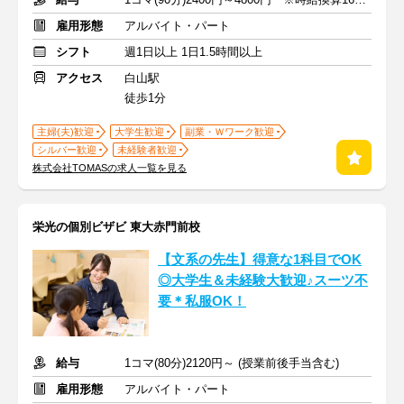
雇用形態
アルバイト・パート
シフト
週1日以上 1日1.5時間以上
アクセス
白山駅
徒歩1分
主婦(夫)歓迎
大学生歓迎
副業・Ｗワーク歓迎
シルバー歓迎
未経験者歓迎
株式会社TOMASの求人一覧を見る
栄光の個別ビザビ 東大赤門前校
【文系の先生】得意な1科目でOK
◎大学生＆未経験大歓迎♪スーツ不
要＊私服OK！
給与
1コマ(80分)2120円～ (授業前後手当含む)
雇用形態
アルバイト・パート