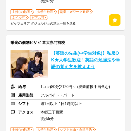
徒歩7分
主婦(夫)歓迎
大学生歓迎
副業・Ｗワーク歓迎
ネイル可
ピアス可
ピッツェリア ダジョルジョの求人一覧を見る
栄光の個別ビザビ 東大赤門前校
【英語の先生(中学生対象)】私服O
K★大学生歓迎！英語の勉強法や単
語の覚え方を教えよう
給与
1コマ(80分)2120円～ (授業前後手当含む)
雇用形態
アルバイト・パート
シフト
週1日以上 1日1時間以上
アクセス
本郷三丁目駅
徒歩5分
主婦(夫)歓迎
大学生歓迎
シフト自由・自己申告