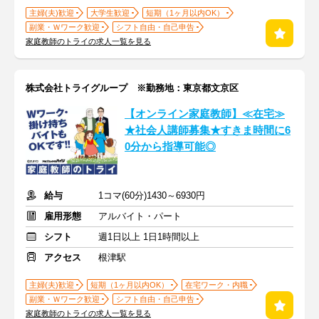
主婦(夫)歓迎
大学生歓迎
短期（1ヶ月以内OK）
副業・Ｗワーク歓迎
シフト自由・自己申告
家庭教師のトライの求人一覧を見る
株式会社トライグループ ※勤務地：東京都文京区
【オンライン家庭教師】≪在宅≫
★社会人講師募集★すきま時間に6
0分から指導可能◎
給与
1コマ(60分)1430～6930円
雇用形態
アルバイト・パート
シフト
週1日以上 1日1時間以上
アクセス
根津駅
主婦(夫)歓迎
短期（1ヶ月以内OK）
在宅ワーク・内職
副業・Ｗワーク歓迎
シフト自由・自己申告
家庭教師のトライの求人一覧を見る