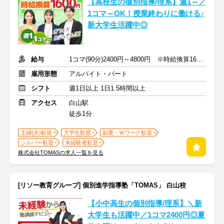
【高校生の個別指導/理系】週1～／
1コマ～OK！授業終わりに働ける♪
新大学生活躍中◎
給与
1コマ(90分)2400円～4800円 ※時給換算1600円～3200円
雇用形態
アルバイト・パート
シフト
週1日以上 1日1.5時間以上
アクセス
白山駅
徒歩1分
主婦(夫)歓迎
大学生歓迎
副業・Ｗワーク歓迎
シルバー歓迎
未経験者歓迎
株式会社TOMASの求人一覧を見る
[リソー教育グループ] 個別進学指導塾「TOMAS」 白山校
【小中高生の個別指導/理系】＼新
大学生も活躍中／1コマ2400円◎夏