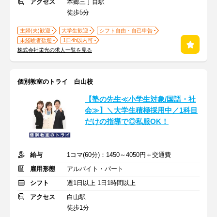
アクセス
本郷三丁目駅
徒歩5分
主婦(夫)歓迎
大学生歓迎
シフト自由・自己申告
未経験者歓迎
1日4h以内可
株式会社栄光の求人一覧を見る
個別教室のトライ 白山校
【塾の先生≪小学生対象/国語・社
会≫】＼大学生積極採用中／1科目
だけの指導で◎私服OK！
給与
1コマ(60分)：1450～4050円＋交通費
雇用形態
アルバイト・パート
シフト
週1日以上 1日1時間以上
アクセス
白山駅
徒歩1分