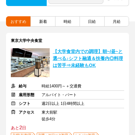
おすすめ
新着
時給
日給
月給
東京大学中央食堂
【大学食堂内での調理】朝~/昼~と
選べる♪シフト融通＆扶養内◎料理
は苦手⇒未経験もOK
給与
時給1400円～＋交通費
雇用形態
アルバイト・パート
シフト
週2日以上 1日4時間以上
アクセス
東大前駅
徒歩4分
2
あと
日