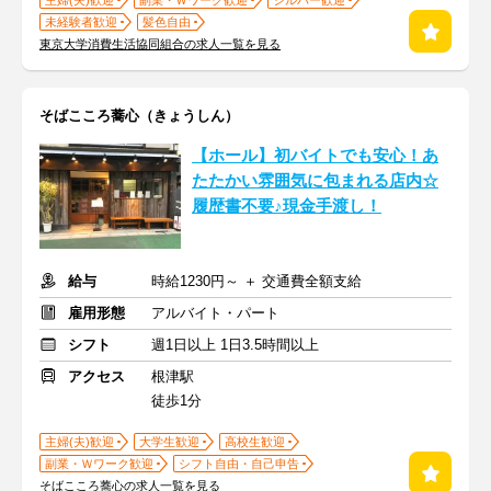
主婦(夫)歓迎
副業・Ｗワーク歓迎
シルバー歓迎
未経験者歓迎
髪色自由
東京大学消費生活協同組合の求人一覧を見る
そばこころ蕎心（きょうしん）
【ホール】初バイトでも安心！あ
たたかい雰囲気に包まれる店内☆
履歴書不要♪現金手渡し！
給与
時給1230円～ ＋ 交通費全額支給
雇用形態
アルバイト・パート
シフト
週1日以上 1日3.5時間以上
アクセス
根津駅
徒歩1分
主婦(夫)歓迎
大学生歓迎
高校生歓迎
副業・Ｗワーク歓迎
シフト自由・自己申告
そばこころ蕎心の求人一覧を見る