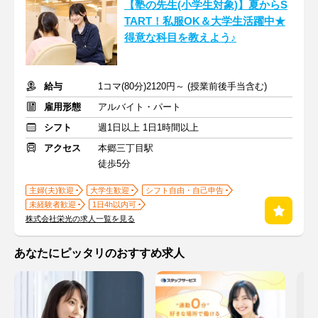
【塾の先生(小学生対象)】夏からS
TART！私服OK＆大学生活躍中★
得意な科目を教えよう♪
給与
1コマ(80分)2120円～ (授業前後手当含む)
雇用形態
アルバイト・パート
シフト
週1日以上 1日1時間以上
アクセス
本郷三丁目駅
徒歩5分
主婦(夫)歓迎
大学生歓迎
シフト自由・自己申告
未経験者歓迎
1日4h以内可
株式会社栄光の求人一覧を見る
あなたにピッタリのおすすめ求人