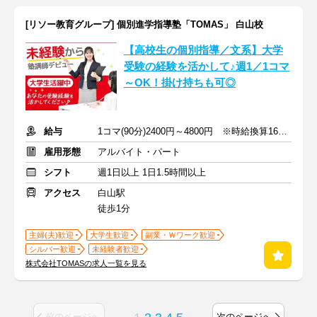
[リソー教育グループ] 個別進学指導塾「TOMAS」 白山校
【高校生の個別指導／文系】大学
受験の経験を活かして♪週1／1コマ
～OK！掛け持ちも可◎
給与
1コマ(90分)2400円～4800円 ※時給換算1600円～3200円
雇用形態
アルバイト・パート
シフト
週1日以上 1日1.5時間以上
アクセス
白山駅
徒歩1分
主婦(夫)歓迎
大学生歓迎
副業・Ｗワーク歓迎
シルバー歓迎
未経験者歓迎
株式会社TOMASの求人一覧を見る
前のページへ
次のページへ