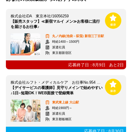
株式会社iDA 東京本社/16056259
【販売スタッフ】≪新宿マルイ メン≫お客様に流行
を届けるお仕事♪
丸ノ内線(池袋－荻窪)
新宿三丁目駅
時給1400～1500円
派遣社員
東京都新宿区
応募終了日：
8月9日
あと
2
日
株式会社ルフト・メディカルケア お仕事No.954 大山駅 徒歩12分/172
【デイサービスの看護師】見守りメインで始めやすい
♪1日~短期OK！WEB面接で登録簡単
東武東上線
大山駅
時給1900円～
派遣社員
東京都板橋区
応募終了日：
8月30日