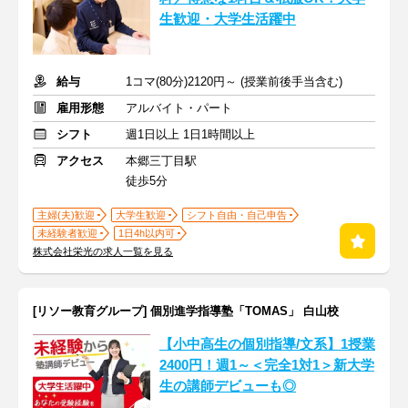
生歓迎・大学生活躍中
給与
1コマ(80分)2120円～ (授業前後手当含む)
雇用形態
アルバイト・パート
シフト
週1日以上 1日1時間以上
アクセス
本郷三丁目駅
徒歩5分
主婦(夫)歓迎
大学生歓迎
シフト自由・自己申告
未経験者歓迎
1日4h以内可
株式会社栄光の求人一覧を見る
[リソー教育グループ] 個別進学指導塾「TOMAS」 白山校
【小中高生の個別指導/文系】1授業
2400円！週1～＜完全1対1＞新大学
生の講師デビューも◎