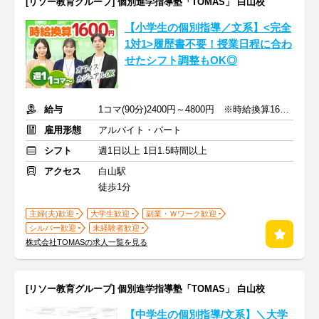
[リソー教育グループ] 個別進学指導塾「TOMAS」 白山校
【小学生の個別指導／文系】<完全
1対1>履歴書不要！授業日程に合わ
せたシフト調整もOK◎
給与
1コマ(90分)2400円～4800円 ※時給換算1600円～3200円
雇用形態
アルバイト・パート
シフト
週1日以上 1日1.5時間以上
アクセス
白山駅
徒歩1分
主婦(夫)歓迎
大学生歓迎
副業・Ｗワーク歓迎
シルバー歓迎
未経験者歓迎
株式会社TOMASの求人一覧を見る
[リソー教育グループ] 個別進学指導塾「TOMAS」 白山校
【中学生の個別指導/文系】＼大学