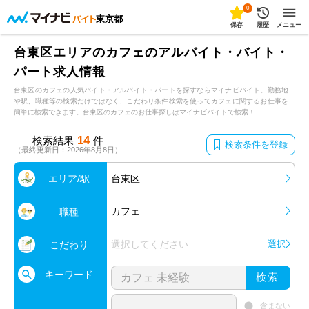
0
東京都
保存
履歴
メニュー
台東区エリアのカフェのアルバイト・バイト・
パート求人情報
台東区のカフェの人気バイト・アルバイト・パートを探すならマイナビバイト。勤務地
や駅、職種等の検索だけではなく、こだわり条件検索を使ってカフェに関するお仕事を
簡単に検索できます。台東区のカフェのお仕事探しはマイナビバイトで検索！
14
検索結果
件
検索条件を登録
（最終更新日：2026年8月8日）
エリア/駅
台東区
カフェ
職種
選択してください
選択
こだわり
キーワード
検索
含まない