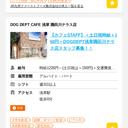
シフト自由・自己申告
主婦(夫)歓迎
JR九州ファーストフーズ株式会社の求人一覧を見る
DOG DEPT CAFE 浅草 隅田川テラス店
【カフェSTAFF】＜土日祝時給＋1
50円＞DOGDEPT浅草隅田川テラ
ス店スタッフ募集！！
給与
時給1226円～(土日祝は＋150円)＋交通費規定支給（上限あり）
雇用形態
アルバイト・パート
シフト
週3日以上
アクセス
浅草駅
徒歩0分
急募
大学生歓迎
副業・Ｗワーク歓迎
ピアス可
未経験者歓迎
髪色自由