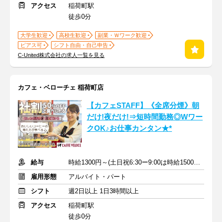
アクセス
稲荷町駅
徒歩0分
大学生歓迎
高校生歓迎
副業・Ｗワーク歓迎
ピアス可
シフト自由・自己申告
C‐United株式会社の求人一覧を見る
カフェ・ベローチェ 稲荷町店
【カフェSTAFF】《全席分煙》朝
だけ!夜だけ!⇒短時間勤務◎Wワー
クOK♪お仕事カンタン★*
給与
時給1300円～(土日祝6:30ー9:00は時給1500円)＋交通費
雇用形態
アルバイト・パート
シフト
週2日以上 1日3時間以上
アクセス
稲荷町駅
徒歩0分