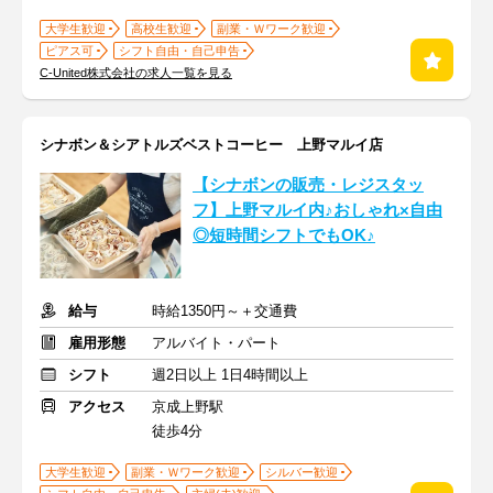
大学生歓迎
高校生歓迎
副業・Ｗワーク歓迎
ピアス可
シフト自由・自己申告
C‐United株式会社の求人一覧を見る
シナボン＆シアトルズベストコーヒー 上野マルイ店
【シナボンの販売・レジスタッ
フ】上野マルイ内♪おしゃれ×自由
◎短時間シフトでもOK♪
給与
時給1350円～＋交通費
雇用形態
アルバイト・パート
シフト
週2日以上 1日4時間以上
アクセス
京成上野駅
徒歩4分
大学生歓迎
副業・Ｗワーク歓迎
シルバー歓迎