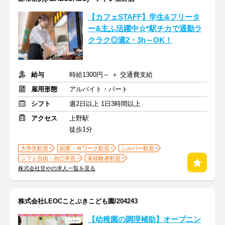
【カフェSTAFF】学生&フリータ
ー&主ふ活躍中☆*駅チカで通勤ラ
クラク◎週2・3h～OK！
給与
時給1300円～ ＋ 交通費支給
雇用形態
アルバイト・パート
シフト
週2日以上 1日3時間以上
アクセス
上野駅
徒歩1分
大学生歓迎
副業・Ｗワーク歓迎
シルバー歓迎
シフト自由・自己申告
未経験者歓迎
株式会社甘やの求人一覧を見る
株式会社LEOCことぶきこども園/204243
【幼稚園の調理補助】オープニン