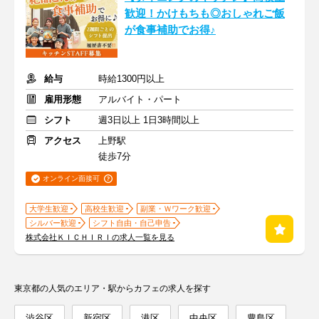
歓迎！かけもちも◎おしゃれご飯
が食事補助でお得♪
給与
時給1300円以上
雇用形態
アルバイト・パート
シフト
週3日以上 1日3時間以上
アクセス
上野駅
徒歩7分
オンライン面接可
大学生歓迎
高校生歓迎
副業・Ｗワーク歓迎
シルバー歓迎
シフト自由・自己申告
株式会社ＫＩＣＨＩＲＩの求人一覧を見る
東京都の人気のエリア・駅からカフェの求人を探す
渋谷区
新宿区
港区
中央区
豊島区