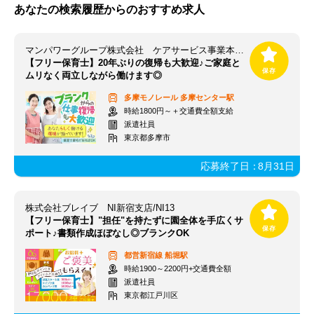
あなたの検索履歴からのおすすめ求人
マンパワーグループ株式会社 ケアサービス事業本部 首都圏保育/1009999
【フリー保育士】20年ぶりの復帰も大歓迎♪ご家庭と
ムリなく両立しながら働けます◎
多摩モノレール
多摩センター駅
時給1800円～＋交通費全額支給
派遣社員
東京都多摩市
応募終了日：
8月31日
株式会社ブレイブ NI新宿支店/NI13
【フリー保育士】"担任"を持たずに園全体を手広くサ
ポート♪書類作成ほぼなし◎ブランクOK
都営新宿線
船堀駅
時給1900～2200円+交通費全額
派遣社員
東京都江戸川区