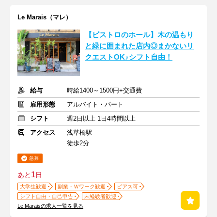
Le Marais（マレ）
【ビストロのホール】木の温もり
と緑に囲まれた店内◎まかないリ
クエストOK♪シフト自由！
給与
時給1400～1500円+交通費
雇用形態
アルバイト・パート
シフト
週2日以上 1日4時間以上
アクセス
浅草橋駅
徒歩2分
急募
1
あと
日
大学生歓迎
副業・Ｗワーク歓迎
ピアス可
シフト自由・自己申告
未経験者歓迎
Le Maraisの求人一覧を見る