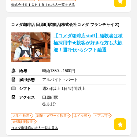
株式会社ＫＩＣＨＩＲＩの求人一覧を見る
コメダ珈琲店 田原町駅前店(株式会社コメダ フランチャイズ)
【コメダ珈琲店staff】経験者は積
極採用中★接客が好きな方も大歓
迎！週2日からシフト融通
給与
時給1350～1500円
雇用形態
アルバイト・パート
シフト
週2日以上 1日4時間以上
アクセス
田原町駅
徒歩1分
大学生歓迎
副業・Ｗワーク歓迎
ネイル可
ピアス可
未経験者歓迎
コメダ珈琲店の求人一覧を見る