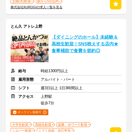
主婦(夫)歓迎
駅から5分以内
株式会社KUROGIの求人一覧を見る
とん久 アトレ上野
【ダイニングのホール】未経験＆
高校生歓迎！SNS映えする店内★
食事補助で食費を節約◎
給与
時給1300円以上
雇用形態
アルバイト・パート
シフト
週3日以上 1日3時間以上
アクセス
上野駅
徒歩7分
オンライン面接可
大学生歓迎
高校生歓迎
副業・Ｗワーク歓迎
シルバー歓迎
シフト自由・自己申告