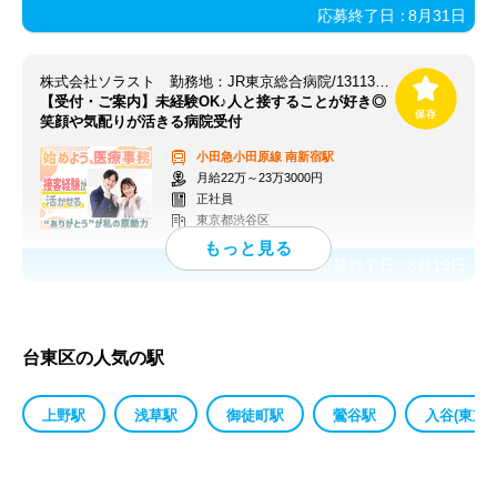
応募終了日：
8月31日
株式会社ソラスト 勤務地：JR東京総合病院/1311370071-045
【受付・ご案内】未経験OK♪人と接することが好き◎
笑顔や気配りが活きる病院受付
小田急小田原線
南新宿駅
月給22万～23万3000円
正社員
東京都渋谷区
応募終了日：
8月19日
台東区の人気の駅
上野駅
浅草駅
御徒町駅
鶯谷駅
入谷(東京都