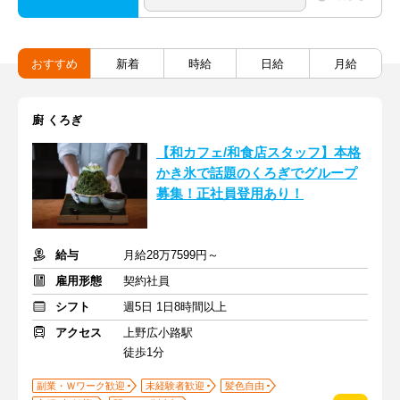
おすすめ
新着
時給
日給
月給
廚 くろぎ
【和カフェ/和食店スタッフ】本格
かき氷で話題のくろぎでグループ
募集！正社員登用あり！
給与
月給28万7599円～
雇用形態
契約社員
シフト
週5日 1日8時間以上
アクセス
上野広小路駅
徒歩1分
副業・Ｗワーク歓迎
未経験者歓迎
髪色自由