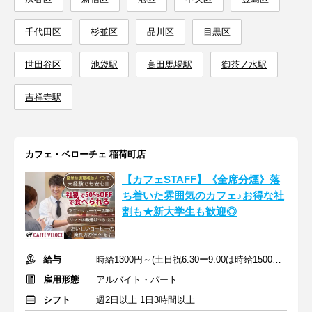
千代田区
杉並区
品川区
目黒区
世田谷区
池袋駅
高田馬場駅
御茶ノ水駅
吉祥寺駅
カフェ・ベローチェ 稲荷町店
【カフェSTAFF】《全席分煙》落
ち着いた雰囲気のカフェ♪お得な社
割も★新大学生も歓迎◎
給与
時給1300円～(土日祝6:30ー9:00は時給1500円)＋交通費
雇用形態
アルバイト・パート
シフト
週2日以上 1日3時間以上