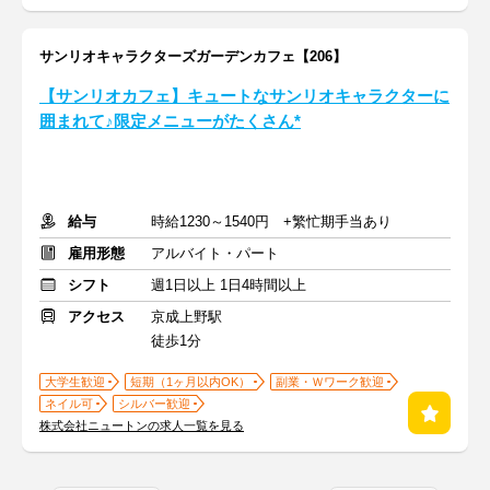
サンリオキャラクターズガーデンカフェ【206】
【サンリオカフェ】キュートなサンリオキャラクターに
囲まれて♪限定メニューがたくさん*
給与
時給1230～1540円 +繁忙期手当あり
雇用形態
アルバイト・パート
シフト
週1日以上 1日4時間以上
アクセス
京成上野駅
徒歩1分
大学生歓迎
短期（1ヶ月以内OK）
副業・Ｗワーク歓迎
ネイル可
シルバー歓迎
株式会社ニュートンの求人一覧を見る