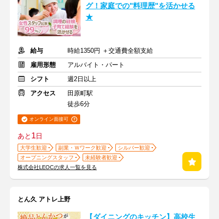
グ！家庭での"料理歴"を活かせる
★
給与
時給1350円 ＋交通費全額支給
雇用形態
アルバイト・パート
シフト
週2日以上
アクセス
田原町駅
徒歩6分
オンライン面接可
1
あと
日
大学生歓迎
副業・Ｗワーク歓迎
シルバー歓迎
オープニングスタッフ
未経験者歓迎
株式会社LEOCの求人一覧を見る
とん久 アトレ上野
【ダイニングのキッチン】高校生