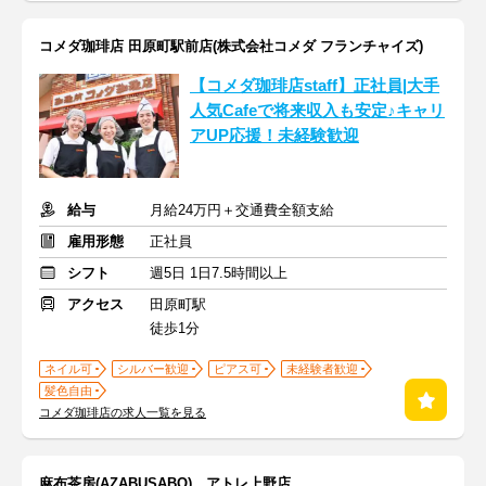
コメダ珈琲店 田原町駅前店(株式会社コメダ フランチャイズ)
【コメダ珈琲店staff】正社員|大手
人気Cafeで将来収入も安定♪キャリ
アUP応援！未経験歓迎
給与
月給24万円＋交通費全額支給
雇用形態
正社員
シフト
週5日 1日7.5時間以上
アクセス
田原町駅
徒歩1分
ネイル可
シルバー歓迎
ピアス可
未経験者歓迎
髪色自由
コメダ珈琲店の求人一覧を見る
麻布茶房(AZABUSABO) アトレ上野店