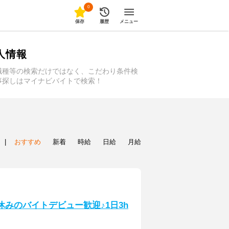
0
保存
履歴
メニュー
人情報
職種等の検索だけではなく、こだわり条件検
事探しはマイナビバイトで検索！
|
おすすめ
新着
時給
日給
月給
休みのバイトデビュー歓迎♪1日3h