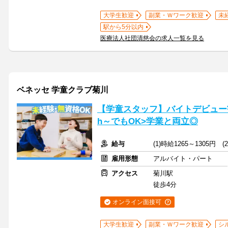
大学生歓迎
副業・Ｗワーク歓迎
未
駅から5分以内
医療法人社団清慈会の求人一覧を見る
ベネッセ 学童クラブ菊川
【学童スタッフ】バイトデビュー歓
h～でもOK>学業と両立◎
給与
(1)時給1265～1305円 
雇用形態
アルバイト・パート
アクセス
菊川駅
徒歩4分
オンライン面接可
大学生歓迎
副業・Ｗワーク歓迎
シ