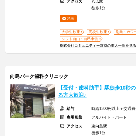
アクセス
八広駅
徒歩1分
急募
大学生歓迎
高校生歓迎
副業・Ｗワ
シフト自由・自己申告
株式会社コミュニティー京成の求人一覧を見
向島パーク歯科クリニック
【受付・歯科助手】駅徒歩10秒
る方大歓迎♪
給与
時給1300円以上＋交通
雇用形態
アルバイト・パート
アクセス
東向島駅
徒歩1分