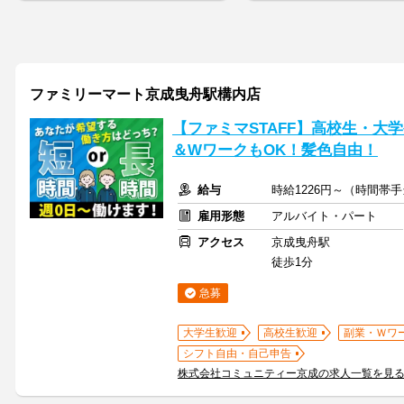
ファミリーマート京成曳舟駅構内店
【ファミマSTAFF】高校生・大学
＆WワークもOK！髪色自由！
給与
時給1226円～（時間帯
雇用形態
アルバイト・パート
アクセス
京成曳舟駅
徒歩1分
急募
大学生歓迎
高校生歓迎
副業・Ｗワ
シフト自由・自己申告
株式会社コミュニティー京成の求人一覧を見