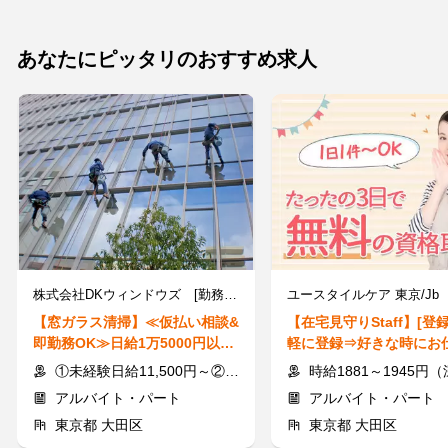
あなたにピッタリのおすすめ求人
株式会社DKウィンドウズ [勤務地]蒲田駅周辺
ユースタイルケア 東京/Jb
【窓ガラス清掃】≪仮払い相談&
【在宅見守りStaff】[登
即勤務OK≫日給1万5000円以上
軽に登録⇒好きな時にお
◎未経験者もOK★手当あり
し★就業前のプチ体験も♪/
①未経験日給11,500円～②経験者12,000円～＋交通費全額支給
時給1881～1945円（深夜手当含む）＋交
アルバイト・パート
アルバイト・パート
東京都 大田区
東京都 大田区