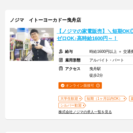
ノジマ イトーヨーカドー曳舟店
【ノジマの家電販売】＼短期OK
ゼロOK♪高時給1600円～！
給与
時給1600円以上 ＋ 交
雇用形態
アルバイト・パート
アクセス
曳舟駅
徒歩2分
オンライン面接可
大学生歓迎
短期（1ヶ月以内OK）
シルバー歓迎
株式会社ノジマの求人一覧を見る