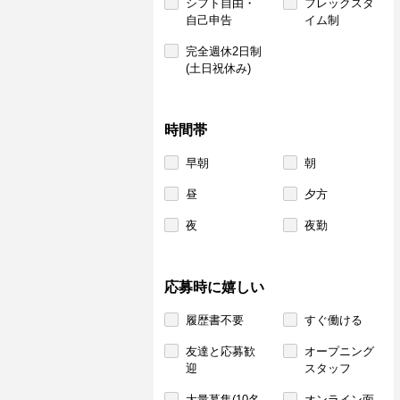
シフト自由・
フレックスタ
自己申告
イム制
完全週休2日制
(土日祝休み)
時間帯
早朝
朝
昼
夕方
夜
夜勤
応募時に嬉しい
履歴書不要
すぐ働ける
友達と応募歓
オープニング
迎
スタッフ
大量募集(10名
オンライン面