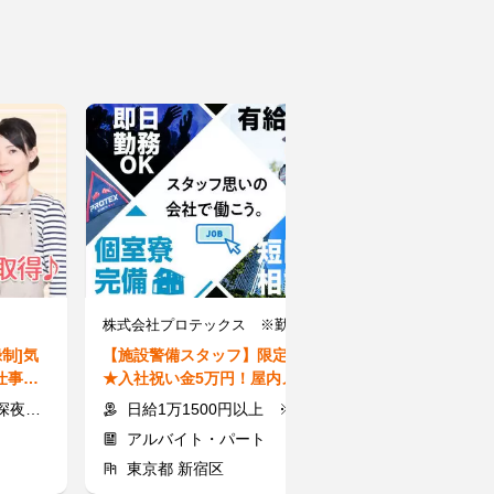
株式会社プロテックス ※勤務地：池袋エリア
録制]気
【施設警備スタッフ】限定募集
【学童Staff
仕事探
★入社祝い金5万円！屋内メイン
に囲まれて学童
Jb
でのお仕事！TEL応募歓迎！
20～30代活躍
通費支給
日給1万1500円以上 ※交通費支給
有資格者 時給
アルバイト・パート
アルバイト
東京都 新宿区
東京都 新宿