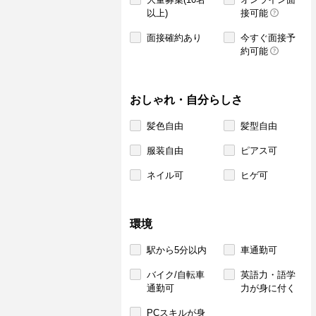
以上)
接可能
面接確約あり
今すぐ面接予
約可能
おしゃれ・自分らしさ
髪色自由
髪型自由
服装自由
ピアス可
ネイル可
ヒゲ可
環境
駅から5分以内
車通勤可
バイク/自転車
英語力・語学
通勤可
力が身に付く
PCスキルが身