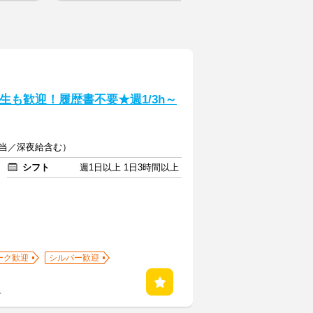
生も歓迎！履歴書不要★週1/3h～
手当／深夜給含む）
シフト
週1日以上 1日3時間以上
ーク歓迎
シルバー歓迎
る