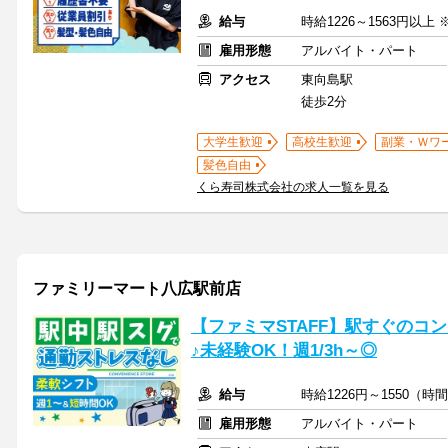
給与
時給1226～1563円以上
雇用形態
アルバイト・パート
アクセス
東向島駅
徒歩2分
大学生歓迎
高校生歓迎
副業・Ｗワ
髪色自由
くら寿司株式会社の求人一覧を見る
ファミリーマート八広駅前店
【ファミマSTAFF】駅すぐのコ
♪未経験OK！週1/3h～◎
給与
時給1226円～1550（
雇用形態
アルバイト・パート