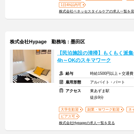
1日4h以内可
株式会社ベネッセスタイルケアの求人一覧を
株式会社Hypage 勤務地：墨田区
【民泊施設の清掃】もくもく派集合！
4h～OKのスキマワーク
給与
時給1500円以上＋交通費
雇用形態
アルバイト・パート
アクセス
東あずま駅
徒歩9分
大学生歓迎
副業・Ｗワーク歓迎
ネ
ピアス可
株式会社Hypageの求人一覧を見る