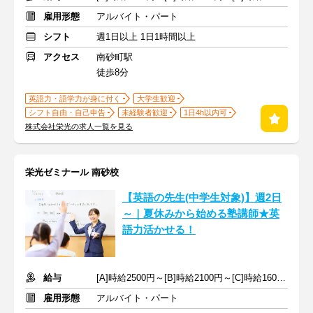
雇用形態
アルバイト・パート
シフト
週1日以上 1日1時間以上
アクセス
南砂町駅
徒歩8分
英語力・語学力が身に付く
大学生歓迎
シフト自由・自己申告
未経験者歓迎
1日4h以内可
株式会社栄光の求人一覧を見る
栄光ゼミナール 南砂校
【英語の先生(中学生対象)】週2日
～｜夏休みから始める塾講師★英
語力活かせる！
給与
[A]時給2500円～[B]時給2100円～[C]時給1600円～ ※生徒数による
雇用形態
アルバイト・パート