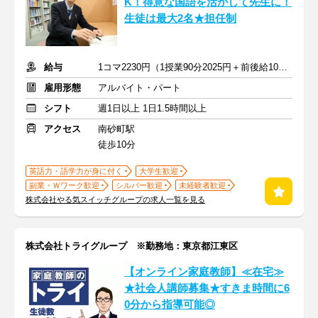
K！得意な国語を活かして先生に！
生徒は最大2名★担任制
給与
1コマ2230円（1授業90分2025円＋前後給10分205円）
雇用形態
アルバイト・パート
シフト
週1日以上 1日1.5時間以上
アクセス
南砂町駅
徒歩10分
英語力・語学力が身に付く
大学生歓迎
副業・Ｗワーク歓迎
シルバー歓迎
未経験者歓迎
株式会社やる気スイッチグループの求人一覧を見る
株式会社トライグループ ※勤務地：東京都江東区
【オンライン家庭教師】≪在宅≫
★社会人講師募集★すきま時間に6
0分から指導可能◎