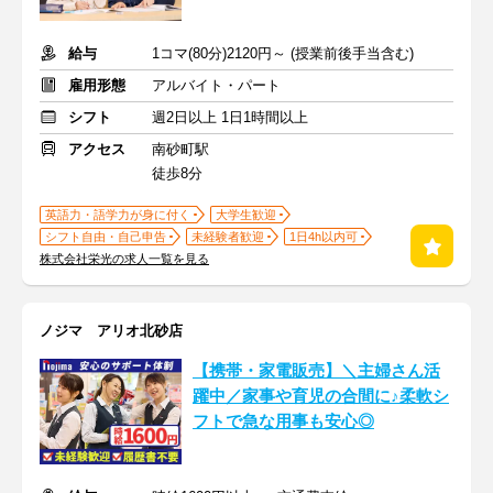
給与
1コマ(80分)2120円～ (授業前後手当含む)
雇用形態
アルバイト・パート
シフト
週2日以上 1日1時間以上
アクセス
南砂町駅
徒歩8分
英語力・語学力が身に付く
大学生歓迎
シフト自由・自己申告
未経験者歓迎
1日4h以内可
株式会社栄光の求人一覧を見る
ノジマ アリオ北砂店
【携帯・家電販売】＼主婦さん活
躍中／家事や育児の合間に♪柔軟シ
フトで急な用事も安心◎