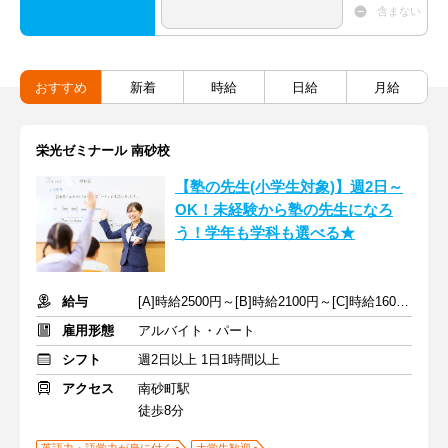
含まない
おすすめ
新着
時給
日給
月給
栄光ゼミナール 南砂校
【塾の先生(小学生対象)】週2日～
OK！未経験から塾の先生になろ
う！学年も学科も選べる★
給与
[A]時給2500円～[B]時給2100円～[C]時給1600円～ ※生徒数による
雇用形態
アルバイト・パート
シフト
週2日以上 1日1時間以上
アクセス
南砂町駅
徒歩8分