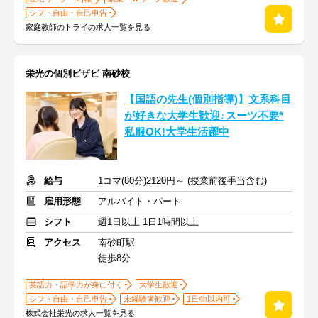
シフト自由・自己申告
家庭教師のトライの求人一覧を見る
栄光の個別ビザビ 南砂校
【国語の先生(個別指導)】文系科目
が好きな大学生歓迎♪スーツ不要*
私服OK!大学生活躍中
給与
1コマ(80分)2120円～ (授業前後手当含む)
雇用形態
アルバイト・パート
シフト
週1日以上 1日1時間以上
アクセス
南砂町駅
徒歩8分
英語力・語学力が身に付く
大学生歓迎
シフト自由・自己申告
未経験者歓迎
1日4h以内可
株式会社栄光の求人一覧を見る