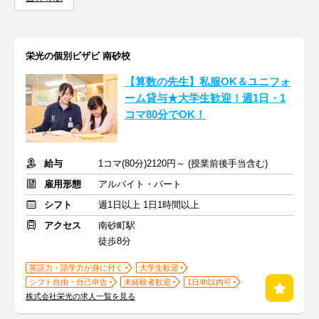
栄光の個別ビザビ 南砂校
【算数の先生】私服OK＆ユニフォ
ーム貸与★大学生歓迎！週1日・1
コマ80分でOK！
給与
1コマ(80分)2120円～ (授業前後手当含む)
雇用形態
アルバイト・パート
シフト
週1日以上 1日1時間以上
アクセス
南砂町駅
徒歩8分
英語力・語学力が身に付く
大学生歓迎
シフト自由・自己申告
未経験者歓迎
1日4h以内可
株式会社栄光の求人一覧を見る