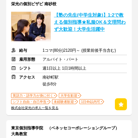
栄光の個別ビザビ 南砂校
【塾の先生(中学生対象)】1:2で教
える個別指導★私服OK＆文理問わ
ず大歓迎！大学生活躍中
給与
1コマ(80分)2120円～ (授業前後手当含む)
雇用形態
アルバイト・パート
シフト
週1日以上 1日1時間以上
アクセス
南砂町駅
徒歩8分
英語力・語学力が身に付く
大学生歓迎
シフト自由・自己申告
未経験者歓迎
1日4h以内可
株式会社栄光の求人一覧を見る
東京個別指導学院 （ベネッセコーポレーショングループ）
大島教室