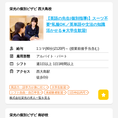
栄光の個別ビザビ 西大島校
【英語の先生(個別指導)】スーツ不
要*私服OK／英単語や文法の知識
活かせる★大学生歓迎!
給与
1コマ(80分)2120円～ (授業前後手当含む)
雇用形態
アルバイト・パート
シフト
週1日以上 1日1時間以上
アクセス
西大島駅
徒歩0分
英語力・語学力が身に付く
大学生歓迎
シフト自由・自己申告
未経験者歓迎
1日4h以内可
株式会社栄光の求人一覧を見る
栄光の個別ビザビ 南砂校