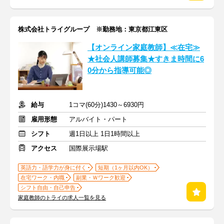
株式会社トライグループ ※勤務地：東京都江東区
【オンライン家庭教師】≪在宅≫
★社会人講師募集★すきま時間に6
0分から指導可能◎
給与
1コマ(60分)1430～6930円
雇用形態
アルバイト・パート
シフト
週1日以上 1日1時間以上
アクセス
国際展示場駅
英語力・語学力が身に付く
短期（1ヶ月以内OK）
在宅ワーク・内職
副業・Ｗワーク歓迎
シフト自由・自己申告
家庭教師のトライの求人一覧を見る