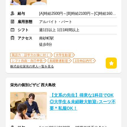
給与
[A]時給2500円～[B]時給2100円～[C]時給1600円～ ※生徒数による
雇用形態
アルバイト・パート
シフト
週1日以上 1日1時間以上
アクセス
南砂町駅
徒歩8分
英語力・語学力が身に付く
大学生歓迎
シフト自由・自己申告
未経験者歓迎
1日4h以内可
株式会社栄光の求人一覧を見る
栄光の個別ビザビ 西大島校
【文系の先生】得意な1科目でOK
◎大学生＆未経験大歓迎♪スーツ不
要＊私服OK！