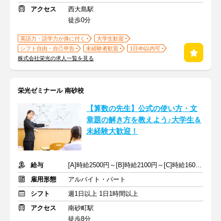
アクセス
西大島駅
徒歩0分
英語力・語学力が身に付く
大学生歓迎
シフト自由・自己申告
未経験者歓迎
1日4h以内可
株式会社栄光の求人一覧を見る
栄光ゼミナール 南砂校
【算数の先生】公式の使い方・文
章題の解き方を教えよう♪大学生＆
未経験大歓迎！
給与
[A]時給2500円～[B]時給2100円～[C]時給1600円～ ※生徒数による
雇用形態
アルバイト・パート
シフト
週1日以上 1日1時間以上
アクセス
南砂町駅
徒歩8分