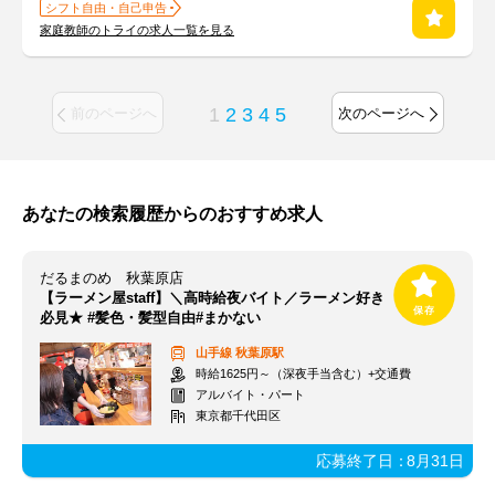
シフト自由・自己申告
家庭教師のトライの求人一覧を見る
1
2
3
4
5
前のページへ
次のページへ
あなたの検索履歴からのおすすめ求人
だるまのめ 秋葉原店
【ラーメン屋staff】＼高時給夜バイト／ラーメン好き
必見★ #髪色・髪型自由#まかない
山手線
秋葉原駅
時給1625円～（深夜手当含む）+交通費
アルバイト・パート
東京都千代田区
応募終了日：
8月31日