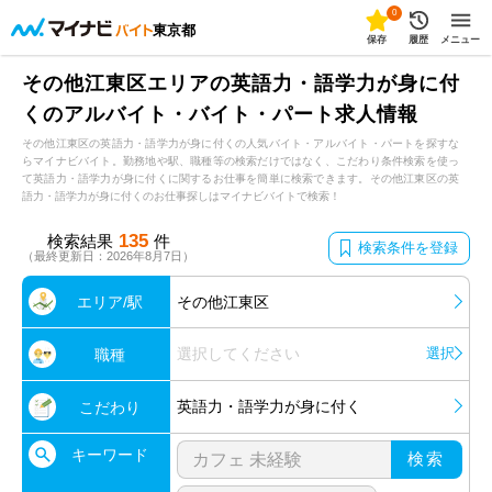
0
東京都
保存
履歴
メニュー
その他江東区エリアの英語力・語学力が身に付
くのアルバイト・バイト・パート求人情報
その他江東区の英語力・語学力が身に付くの人気バイト・アルバイト・パートを探すな
らマイナビバイト。勤務地や駅、職種等の検索だけではなく、こだわり条件検索を使っ
て英語力・語学力が身に付くに関するお仕事を簡単に検索できます。その他江東区の英
語力・語学力が身に付くのお仕事探しはマイナビバイトで検索！
135
検索結果
件
検索条件を登録
（最終更新日：2026年8月7日）
エリア/駅
その他江東区
選択してください
選択
職種
英語力・語学力が身に付く
こだわり
キーワード
検索