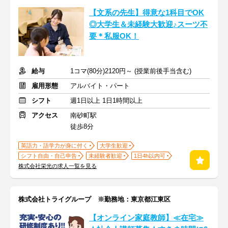
【文系の先生】得意な1科目でOK
◎大学生＆未経験大歓迎♪スーツ不
要＊私服OK！
給与
1コマ(80分)2120円～ (授業前後手当含む)
雇用形態
アルバイト・パート
シフト
週1日以上 1日1時間以上
アクセス
南砂町駅
徒歩8分
英語力・語学力が身に付く
大学生歓迎
シフト自由・自己申告
未経験者歓迎
1日4h以内可
株式会社栄光の求人一覧を見る
株式会社トライグループ ※勤務地：東京都江東区
【オンライン家庭教師】≪在宅≫