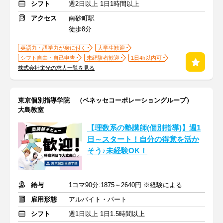
シフト
週2日以上 1日1時間以上
アクセス
南砂町駅
徒歩8分
英語力・語学力が身に付く
大学生歓迎
シフト自由・自己申告
未経験者歓迎
1日4h以内可
株式会社栄光の求人一覧を見る
東京個別指導学院 （ベネッセコーポレーショングループ）
大島教室
【理数系の塾講師(個別指導)】週1
日～スタート！自分の得意を活か
そう♪未経験OK！
給与
1コマ90分:1875～2640円 ※経験による
雇用形態
アルバイト・パート
シフト
週1日以上 1日1.5時間以上