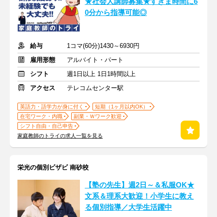
★社会人講師募集★すきま時間に6
0分から指導可能◎
給与
1コマ(60分)1430～6930円
雇用形態
アルバイト・パート
シフト
週1日以上 1日1時間以上
アクセス
テレコムセンター駅
英語力・語学力が身に付く
短期（1ヶ月以内OK）
在宅ワーク・内職
副業・Ｗワーク歓迎
シフト自由・自己申告
家庭教師のトライの求人一覧を見る
栄光の個別ビザビ 南砂校
【塾の先生】週2日～＆私服OK★
文系＆理系大歓迎！小学生に教え
る個別指導／大学生活躍中