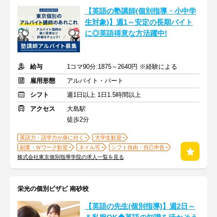
【英語の塾講師(個別指導・小中学
生対象)】週1～安定の長期バイト
に◎英語得意な方活躍中!
給与
1コマ90分:1875～2640円 ※経験による
雇用形態
アルバイト・パート
シフト
週1日以上 1日1.5時間以上
アクセス
大島駅
徒歩2分
英語力・語学力が身に付く
大学生歓迎
副業・Ｗワーク歓迎
ネイル可
シフト自由・自己申告
株式会社東京個別指導学院の求人一覧を見る
栄光の個別ビザビ 南砂校
【英語の先生(個別指導)】週2日～