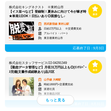
株式会社キングネクスト ※東村山市
【イス並べなど】登録制！夏休みに向けて今が稼ぎ時
★単発1日OK！日払いあり◎面接なし♪
西武新宿線
東村山駅
日給2万円以上 ※交通費支給
アルバイト・パート
東京都東村山市
応募終了日：
9月3日
株式会社スタッフサービス/22-04291349
【勤怠データ管理など】月収31万円以上も◎|ﾗﾝﾁｽﾍﾟｰ
ｽ完備|文書作成経験あり|品川区
山手線
大崎駅
時給1800円+交通費支給
派遣社員
東京都品川区
応募終了日：
8月31日