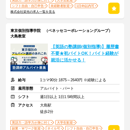
英語力・語学力が身に付く
大学生歓迎
シフト自由・自己申告
未経験者歓迎
1日4h以内可
株式会社栄光の求人一覧を見る
東京個別指導学院 （ベネッセコーポレーショングループ）
大島教室
【英語の塾講師(個別指導)】履歴書
不要★初バイトOK！バイト経験が
就活に活かせる！
給与
1コマ90分:1875～2640円 ※経験による
雇用形態
アルバイト・パート
シフト
週1日以上 1日1.5時間以上
アクセス
大島駅
徒歩2分
英語力・語学力が身に付く
大学生歓迎
副業・Ｗワーク歓迎
ネイル可
シフト自由・自己申告