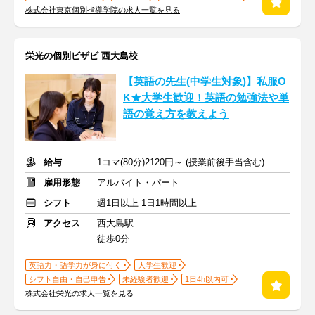
株式会社東京個別指導学院の求人一覧を見る
栄光の個別ビザビ 西大島校
【英語の先生(中学生対象)】私服O
K★大学生歓迎！英語の勉強法や単
語の覚え方を教えよう
給与
1コマ(80分)2120円～ (授業前後手当含む)
雇用形態
アルバイト・パート
シフト
週1日以上 1日1時間以上
アクセス
西大島駅
徒歩0分
英語力・語学力が身に付く
大学生歓迎
シフト自由・自己申告
未経験者歓迎
1日4h以内可
株式会社栄光の求人一覧を見る