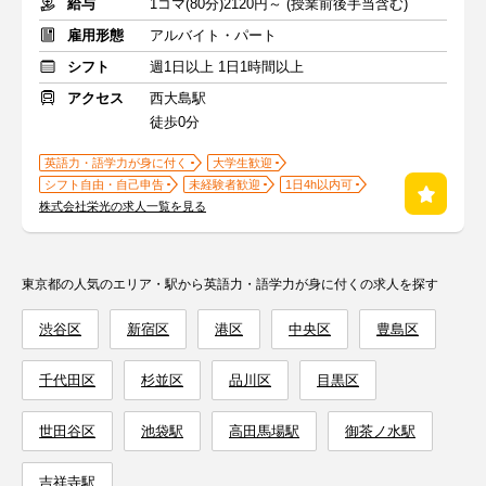
給与
1コマ(80分)2120円～ (授業前後手当含む)
雇用形態
アルバイト・パート
シフト
週1日以上 1日1時間以上
アクセス
西大島駅
徒歩0分
英語力・語学力が身に付く
大学生歓迎
シフト自由・自己申告
未経験者歓迎
1日4h以内可
株式会社栄光の求人一覧を見る
東京都の人気のエリア・駅から英語力・語学力が身に付くの求人を探す
渋谷区
新宿区
港区
中央区
豊島区
千代田区
杉並区
品川区
目黒区
世田谷区
池袋駅
高田馬場駅
御茶ノ水駅
吉祥寺駅