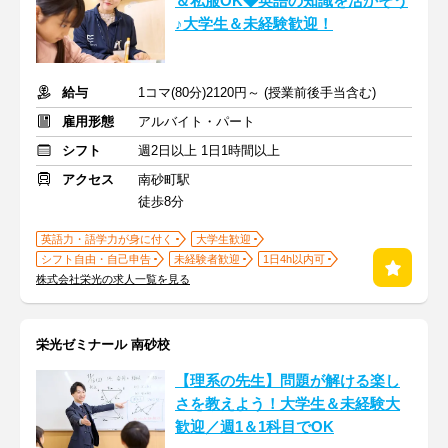
＆私服OK◆英語の知識を活かそう
♪大学生＆未経験歓迎！
給与
1コマ(80分)2120円～ (授業前後手当含む)
雇用形態
アルバイト・パート
シフト
週2日以上 1日1時間以上
アクセス
南砂町駅
徒歩8分
英語力・語学力が身に付く
大学生歓迎
シフト自由・自己申告
未経験者歓迎
1日4h以内可
株式会社栄光の求人一覧を見る
栄光ゼミナール 南砂校
【理系の先生】問題が解ける楽し
さを教えよう！大学生＆未経験大
歓迎／週1＆1科目でOK