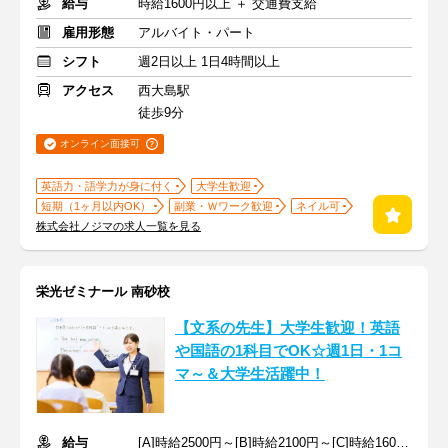
給与
時給1600円以上 ＋ 交通費支給
雇用形態
アルバイト・パート
シフト
週2日以上 1日4時間以上
アクセス
西大島駅
徒歩9分
オンライン面接可
英語力・語学力が身に付く
大学生歓迎
短期（1ヶ月以内OK）
副業・Ｗワーク歓迎
ネイル可
株式会社ノジマの求人一覧を見る
栄光ゼミナール 南砂校
【文系の先生】大学生歓迎！英語
や国語の1科目でOK☆週1日・1コ
マ～＆大学生活躍中！
給与
[A]時給2500円～[B]時給2100円～[C]時給1600円～ ※生徒数による