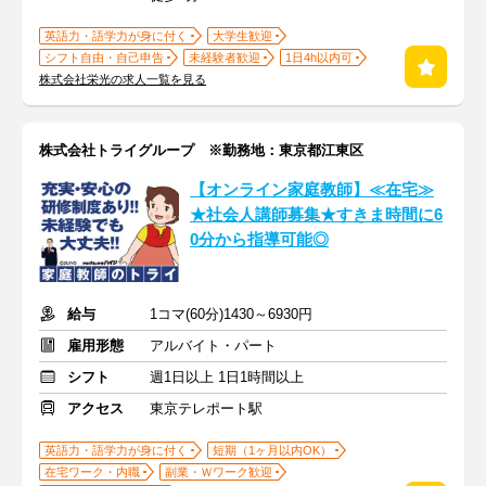
英語力・語学力が身に付く
大学生歓迎
シフト自由・自己申告
未経験者歓迎
1日4h以内可
株式会社栄光の求人一覧を見る
株式会社トライグループ ※勤務地：東京都江東区
【オンライン家庭教師】≪在宅≫
★社会人講師募集★すきま時間に6
0分から指導可能◎
給与
1コマ(60分)1430～6930円
雇用形態
アルバイト・パート
シフト
週1日以上 1日1時間以上
アクセス
東京テレポート駅
英語力・語学力が身に付く
短期（1ヶ月以内OK）
在宅ワーク・内職
副業・Ｗワーク歓迎