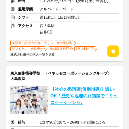
給与
1コマ(80分)2120円～ (授業前後手当含む)
雇用形態
アルバイト・パート
シフト
週1日以上 1日1時間以上
アクセス
西大島駅
徒歩0分
英語力・語学力が身に付く
大学生歓迎
シフト自由・自己申告
未経験者歓迎
1日4h以内可
株式会社栄光の求人一覧を見る
東京個別指導学院 （ベネッセコーポレーショングループ）
大島教室
【社会の塾講師(個別指導)】週1～
OK！歴史や地理の豆知識でコミュ
ニケーションも♪
給与
1コマ90分:1875～2640円 ※経験による