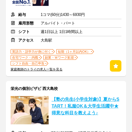
給与
1コマ(60分)1430～6930円
雇用形態
アルバイト・パート
シフト
週1日以上 1日1時間以上
アクセス
大島駅
英語力・語学力が身に付く
短期（1ヶ月以内OK）
在宅ワーク・内職
副業・Ｗワーク歓迎
シフト自由・自己申告
家庭教師のトライの求人一覧を見る
栄光の個別ビザビ 西大島校
【塾の先生(小学生対象)】夏からS
TART！私服OK＆大学生活躍中★
得意な科目を教えよう♪