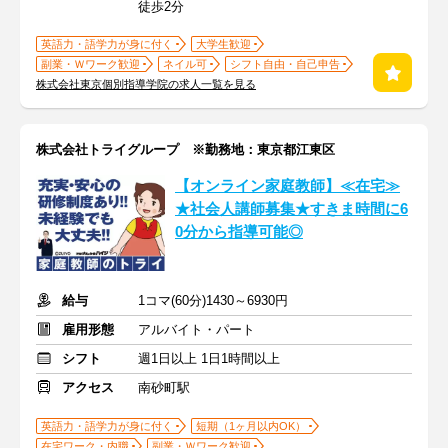
徒歩2分
英語力・語学力が身に付く
大学生歓迎
副業・Ｗワーク歓迎
ネイル可
シフト自由・自己申告
株式会社東京個別指導学院の求人一覧を見る
株式会社トライグループ ※勤務地：東京都江東区
【オンライン家庭教師】≪在宅≫
★社会人講師募集★すきま時間に6
0分から指導可能◎
給与
1コマ(60分)1430～6930円
雇用形態
アルバイト・パート
シフト
週1日以上 1日1時間以上
アクセス
南砂町駅
英語力・語学力が身に付く
短期（1ヶ月以内OK）
在宅ワーク・内職
副業・Ｗワーク歓迎