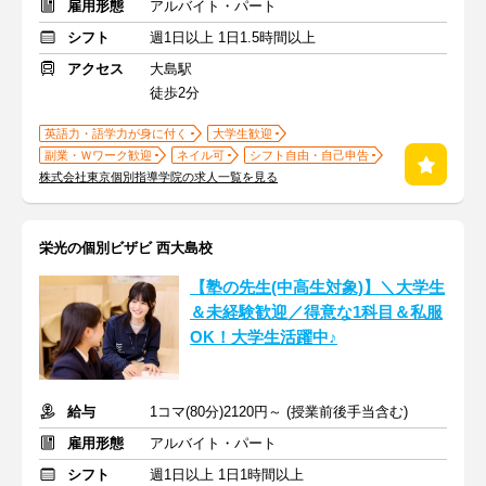
雇用形態
アルバイト・パート
シフト
週1日以上 1日1.5時間以上
アクセス
大島駅
徒歩2分
英語力・語学力が身に付く
大学生歓迎
副業・Ｗワーク歓迎
ネイル可
シフト自由・自己申告
株式会社東京個別指導学院の求人一覧を見る
栄光の個別ビザビ 西大島校
【塾の先生(中高生対象)】＼大学生
＆未経験歓迎／得意な1科目＆私服
OK！大学生活躍中♪
給与
1コマ(80分)2120円～ (授業前後手当含む)
雇用形態
アルバイト・パート
シフト
週1日以上 1日1時間以上