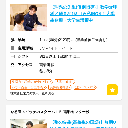
【理系の先生(個別指導)】数学or理
科／得意な1科目＆私服OK！大学
生歓迎・大学生活躍中
給与
1コマ(80分)2120円～ (授業前後手当含む)
雇用形態
アルバイト・パート
シフト
週1日以上 1日1時間以上
アクセス
南砂町駅
徒歩8分
英語力・語学力が身に付く
大学生歓迎
シフト自由・自己申告
未経験者歓迎
1日4h以内可
株式会社栄光の求人一覧を見る
やる気スイッチのスクールＩＥ 南砂センター校
【塾の先生(高校生の国語)】短期O