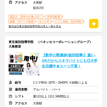
アクセス
大島駅
徒歩2分
英語力・語学力が身に付く
大学生歓迎
副業・Ｗワーク歓迎
ネイル可
シフト自由・自己申告
株式会社東京個別指導学院の求人一覧を見る
東京個別指導学院 （ベネッセコーポレーショングループ）
大島教室
【数学の塾講師(個別指導)】週1～
OKだからスキマバイトにも◎大学
生活躍中★スーツ不要！
給与
1コマ90分:1875～2640円 ※経験による
雇用形態
アルバイト・パート
シフト
週1日以上 1日1.5時間以上
アクセス
大島駅