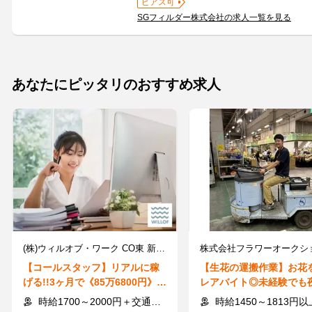
ピアス可
SGフィルダー株式会社の求人一覧を見る
あなたにピッタリのおすすめ求人
(株)ウィルオブ・ワーク CO東 新宿支店/co130101
【コールスタッフ】リアルに稼
【生花の運搬作業】お花
げる!!3ヶ月で《85万6800円》←
レアバイト◎未経験でも
未経験STARTです
高時給1813円♪
時給1700～2000円＋交通費規定支給
時給1450～1813円以上＋交通費