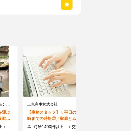
株式会社フラワーオークションジャパン
三鬼商事株式会社
りらくる 仙川店
を運ぶ
【事務スタッフ】＼平日のみ×16
【セラピスト】
夜勤で
時までの時短◎／家庭とムリな
者大募集！業界最
く両立♪京橋駅1分の好立地!
40円～も可能
全額支給
時給1400円以上 ＋交通費全額支給
1施術(60分)：2