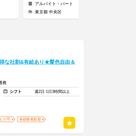
アルバイト・パート
アルバイト
東京都 中央区
東京都 調布
得な社割&有給あり★髪色自由＆
交通費
シフト
週2日 1日3時間以上
ヒゲ可
未経験者歓迎