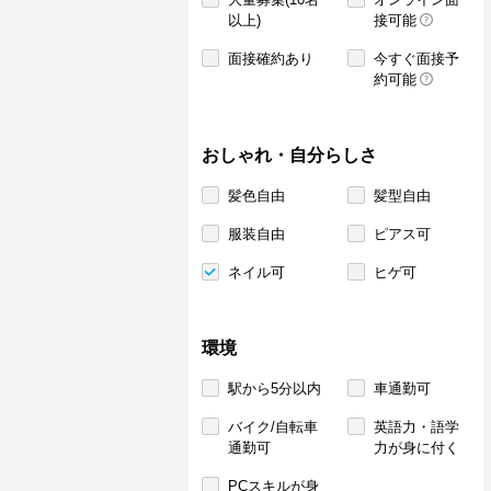
以上)
接可能
面接確約あり
今すぐ面接予
約可能
おしゃれ・自分らしさ
髪色自由
髪型自由
服装自由
ピアス可
ネイル可
ヒゲ可
環境
駅から5分以内
車通勤可
バイク/自転車
英語力・語学
通勤可
力が身に付く
PCスキルが身