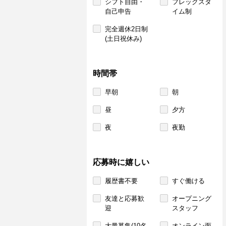
シフト自由・
フレックスタ
自己申告
イム制
完全週休2日制
(土日祝休み)
時間帯
早朝
朝
昼
夕方
夜
夜勤
応募時に嬉しい
履歴書不要
すぐ働ける
友達と応募歓
オープニング
迎
スタッフ
大量募集(10名
オンライン面