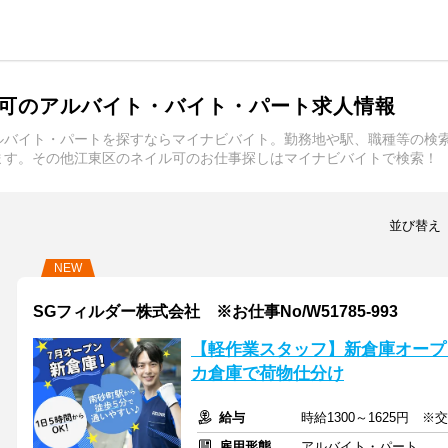
可のアルバイト・バイト・パート求人情報
ルバイト・パートを探すならマイナビバイト。勤務地や駅、職種等の検
ます。その他江東区のネイル可のお仕事探しはマイナビバイトで検索！
並び替え
NEW
SGフィルダー株式会社 ※お仕事No/W51785-993
【軽作業スタッフ】新倉庫オープ
カ倉庫で荷物仕分け
給与
時給1300～1625円 ※
雇用形態
アルバイト・パート