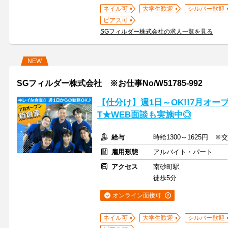
ネイル可
大学生歓迎
シルバー歓迎
ピアス可
SGフィルダー株式会社の求人一覧を見る
NEW
SGフィルダー株式会社 ※お仕事No/W51785-992
【仕分け】週1日～OK!!7月オー
T★WEB面談も実施中◎
給与
時給1300～1625円 ※
雇用形態
アルバイト・パート
アクセス
南砂町駅
徒歩5分
オンライン面接可
ネイル可
大学生歓迎
シルバー歓迎