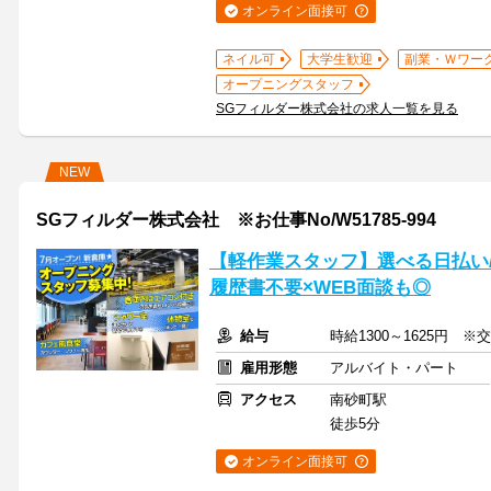
オンライン面接可
ネイル可
大学生歓迎
副業・Ｗワー
オープニングスタッフ
SGフィルダー株式会社の求人一覧を見る
NEW
SGフィルダー株式会社 ※お仕事No/W51785-994
【軽作業スタッフ】選べる日払い/
履歴書不要×WEB面談も◎
給与
時給1300～1625円 ※
雇用形態
アルバイト・パート
アクセス
南砂町駅
徒歩5分
オンライン面接可