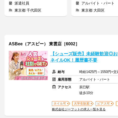
派遣社員
アルバイト・パート
東京都 千代田区
東京都 大田区
ASBee（アスビー） 東雲店［6002］
【シューズ販売】未経験歓迎◎お
ネイルOK！履歴書不要
給与
時給1425円～1550円+
雇用形態
アルバイト・パート
アクセス
辰巳駅
徒歩10分
ネイル可
大学生歓迎
ピアス可
株式会社ジーフットの求人一覧を見る