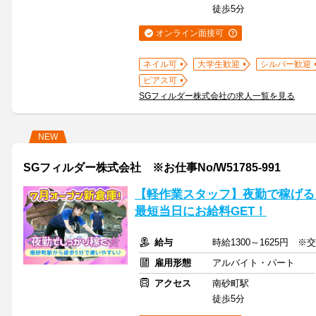
徒歩5分
オンライン面接可
ネイル可
大学生歓迎
シルバー歓迎
ピアス可
SGフィルダー株式会社の求人一覧を見る
NEW
SGフィルダー株式会社 ※お仕事No/W51785-991
【軽作業スタッフ】夜勤で稼げる♪
最短当日にお給料GET！
給与
時給1300～1625円 ※
雇用形態
アルバイト・パート
アクセス
南砂町駅
徒歩5分