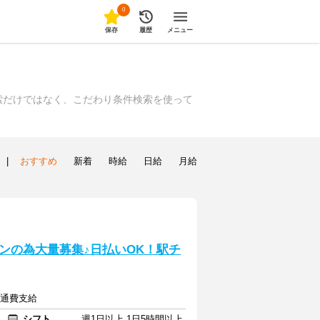
0
保存
履歴
メニュー
索だけではなく、こだわり条件検索を使って
|
おすすめ
新着
時給
日給
月給
ンの為大量募集♪日払いOK！駅チ
交通費支給
シフト
週1日以上 1日5時間以上