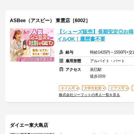
ASBee（アスビー） 東雲店［6002］
【シューズ販売】長期安定◎お得
イルOK！履歴書不要
給与
時給1425円～1550円+
雇用形態
アルバイト・パート
アクセス
辰巳駅
徒歩10分
ネイル可
大学生歓迎
ピアス可
株式会社ジーフットの求人一覧を見る
ダイエー東大島店