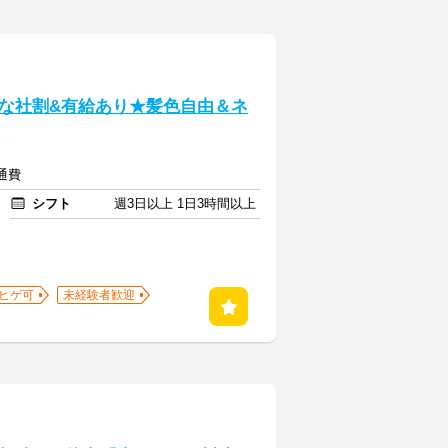
な社割&有給あり★髪色自由＆ネ
交通費
シフト
週3日以上 1日3時間以上
ヒゲ可
未経験者歓迎