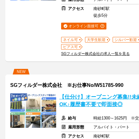
アクセス
南砂町駅
徒歩5分
オンライン面接可
ネイル可
大学生歓迎
シルバー歓迎
ピアス可
SGフィルダー株式会社の求人一覧を見る
NEW
SGフィルダー株式会社 ※お仕事No/W51785-990
【仕分け】オープニング募集!!未
OK♪履歴書不要で即面接◎
給与
時給1300～1625円 ※
雇用形態
アルバイト・パート
アクセス
南砂町駅