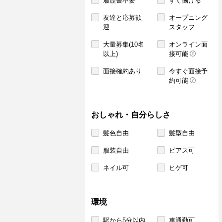
履歴書不要
すぐ働ける
友達と応募歓
オープニング
迎
スタッフ
大量募集(10名
オンライン面
以上)
接可能
面接確約あり
今すぐ面接予
約可能
おしゃれ・自分らしさ
髪色自由
髪型自由
服装自由
ピアス可
ネイル可
ヒゲ可
環境
駅から5分以内
車通勤可