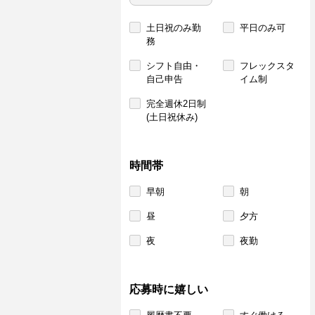
土日祝のみ勤
平日のみ可
務
シフト自由・
フレックスタ
自己申告
イム制
完全週休2日制
(土日祝休み)
時間帯
早朝
朝
昼
夕方
夜
夜勤
応募時に嬉しい