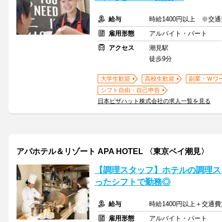
給与
時給1400円以上 ※交
雇用形態
アルバイト・パート
アクセス
潮見駅
徒歩9分
大学生歓迎
高校生歓迎
副業・Ｗワ
シフト自由・自己申告
日本ピザハット株式会社の求人一覧を見る
アパホテル＆リゾート APA HOTEL 〈東京ベイ潮見〉
【調理スタッフ】ホテルの調理ス
ったシフトで勤務◎
給与
時給1400円以上＋交通
雇用形態
アルバイト・パート