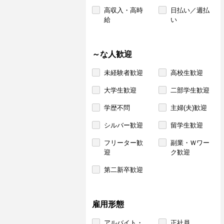
高収入・高時
日払い／週払
給
い
～な人歓迎
未経験者歓迎
高校生歓迎
大学生歓迎
二部学生歓迎
学歴不問
主婦(夫)歓迎
シルバー歓迎
留学生歓迎
フリーター歓
副業・Ｗワー
迎
ク歓迎
第二新卒歓迎
雇用形態
アルバイト・
正社員