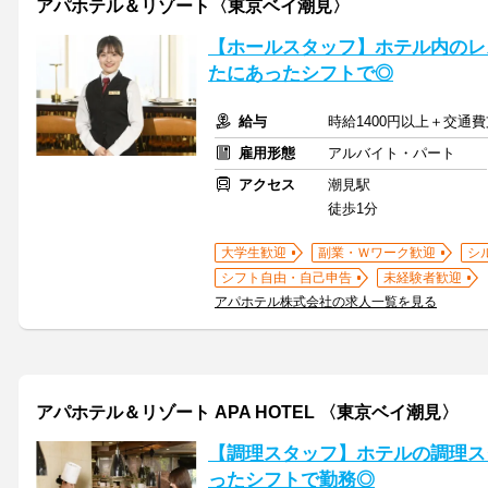
アパホテル＆リゾート〈東京ベイ潮見〉
【ホールスタッフ】ホテル内のレ
たにあったシフトで◎
給与
時給1400円以上＋交通
雇用形態
アルバイト・パート
アクセス
潮見駅
徒歩1分
大学生歓迎
副業・Ｗワーク歓迎
シ
シフト自由・自己申告
未経験者歓迎
アパホテル株式会社の求人一覧を見る
アパホテル＆リゾート APA HOTEL 〈東京ベイ潮見〉
【調理スタッフ】ホテルの調理ス
ったシフトで勤務◎