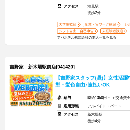
アクセス
潮見駅
徒歩2分
大学生歓迎
副業・Ｗワーク歓迎
シ
シフト自由・自己申告
未経験者歓迎
アパホテル株式会社の求人一覧を見る
吉野家 新木場駅前店[041420]
【吉野家スタッフ(昼)】女性活躍
型・髪色自由♪速払いOK
給与
時給1350円～ ＋交通費
雇用形態
アルバイト・パート
アクセス
新木場駅
徒歩4分