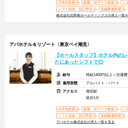
大学生歓迎
副業・Ｗワーク歓迎
シ
シフト自由・自己申告
未経験者歓迎
株式会社吉野家ホールディングスの求人一覧
アパホテル＆リゾート〈東京ベイ潮見〉
【ホールスタッフ】ホテル内のレ
たにあったシフトで◎
給与
時給1400円以上＋交通
雇用形態
アルバイト・パート
アクセス
潮見駅
徒歩1分
大学生歓迎
副業・Ｗワーク歓迎
シ
シフト自由・自己申告
未経験者歓迎
アパホテル株式会社の求人一覧を見る