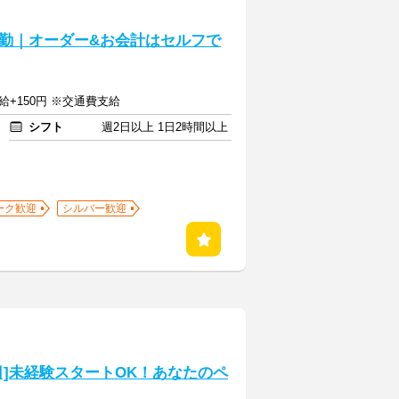
勤｜オーダー&お会計はセルフで
給+150円 ※交通費支給
シフト
週2日以上 1日2時間以上
ーク歓迎
シルバー歓迎
]未経験スタートOK！あなたのペ