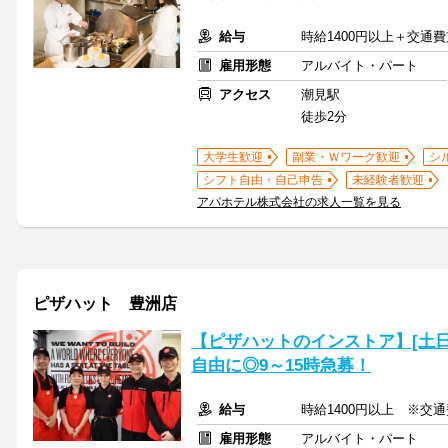
給与
時給1400円以上＋交通
雇用形態
アルバイト・パート
アクセス
潮見駅
徒歩2分
大学生歓迎
副業・Ｗワーク歓迎
シ
シフト自由・自己申告
未経験者歓迎
アパホテル株式会社の求人一覧を見る
ピザハット 豊洲店
【ピザハットのインストア】[土日
自由に◎9～15時急募！
給与
時給1400円以上 ※交
雇用形態
アルバイト・パート