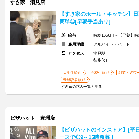
すき家 潮見店
【すき家のホール・キッチン】日
簡単◎[早朝手当あり]
給与
時給1350円～【早朝】時
雇用形態
アルバイト・パート
アクセス
潮見駅
徒歩3分
大学生歓迎
高校生歓迎
副業・Ｗワ
未経験者歓迎
すき家の求人一覧を見る
ピザハット 豊洲店
【ピザハットのインストア】[平日
ースで◎9～15時急募！