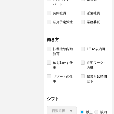
パート
契約社員
派遣社員
紹介予定派遣
業務委託
働き方
扶養控除内勤
1日4h以内可
務可
体を動かす仕
在宅ワーク・
事
内職
リゾートの仕
残業月10時間
事
以下
シフト
以上
以内