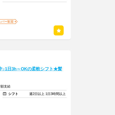
ルバー歓迎
中♪1日3h～OKの柔軟シフト★髪
全額支給
シフト
週2日以上 1日3時間以上