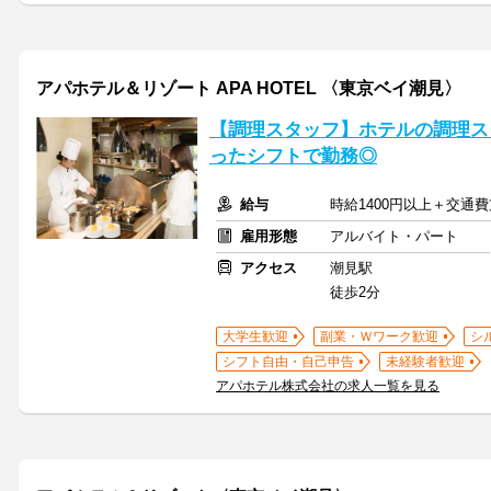
アパホテル＆リゾート APA HOTEL 〈東京ベイ潮見〉
【調理スタッフ】ホテルの調理ス
ったシフトで勤務◎
給与
時給1400円以上＋交通
雇用形態
アルバイト・パート
アクセス
潮見駅
徒歩2分
大学生歓迎
副業・Ｗワーク歓迎
シ
シフト自由・自己申告
未経験者歓迎
アパホテル株式会社の求人一覧を見る