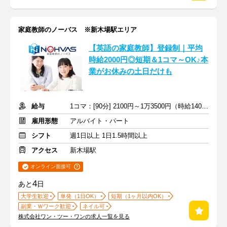
家庭教師のノーバス ※新木場駅エリア
【英語の家庭教師】登録制｜平均
時給2000円◎短期＆1コマ～OK♪本
業がお休みの土日だけも
給与
1コマ：[90分] 2100円～1万3500円（時給1400円～9000円）+交通費
雇用形態
アルバイト・パート
シフト
週1日以上 1日1.5時間以上
アクセス
新木場駅
オンライン面接可
4
あと
日
大学生歓迎
単発（1日OK）
短期（1ヶ月以内OK）
副業・Ｗワーク歓迎
ネイル可
株式会社ワン・ツー・ワンの求人一覧を見る