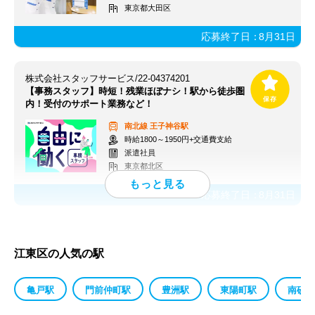
東京都大田区
応募終了日：
8月31日
株式会社スタッフサービス/22-04374201
【事務スタッフ】時短！残業ほぼナシ！駅から徒歩圏
内！受付のサポート業務など！
南北線
王子神谷駅
時給1800～1950円+交通費支給
派遣社員
東京都北区
応募終了日：
8月31日
江東区の人気の駅
亀戸駅
門前仲町駅
豊洲駅
東陽町駅
南砂町