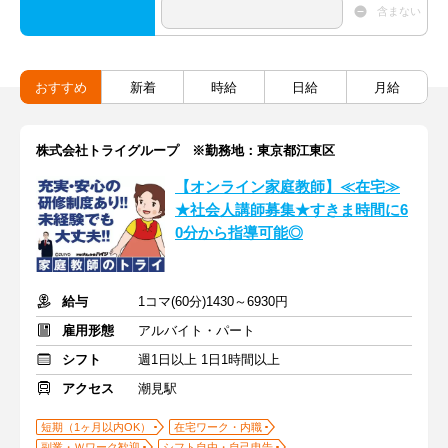
含まない
おすすめ
新着
時給
日給
月給
株式会社トライグループ ※勤務地：東京都江東区
【オンライン家庭教師】≪在宅≫
★社会人講師募集★すきま時間に6
0分から指導可能◎
給与
1コマ(60分)1430～6930円
雇用形態
アルバイト・パート
シフト
週1日以上 1日1時間以上
アクセス
潮見駅
短期（1ヶ月以内OK）
在宅ワーク・内職
副業・Ｗワーク歓迎
シフト自由・自己申告