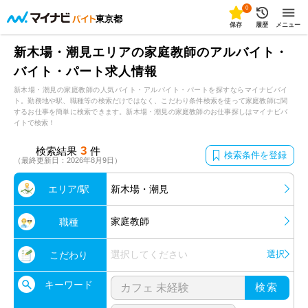
0
東京都
保存
履歴
メニュー
新木場・潮見エリアの家庭教師のアルバイト・
バイト・パート求人情報
新木場・潮見の家庭教師の人気バイト・アルバイト・パートを探すならマイナビバイ
ト。勤務地や駅、職種等の検索だけではなく、こだわり条件検索を使って家庭教師に関
するお仕事を簡単に検索できます。新木場・潮見の家庭教師のお仕事探しはマイナビバ
イトで検索！
3
検索結果
件
検索条件を登録
（最終更新日：2026年8月9日）
エリア/駅
新木場・潮見
家庭教師
職種
選択してください
選択
こだわり
キーワード
検索