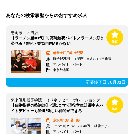
あなたの検索履歴からのおすすめ求人
壱角家 大門店
【ラーメン屋staff】＼高時給夜バイト／ラーメン好き
必見★ #髪色・髪型自由#まかない
都営大江戸線
大門駅
時給1625円～（深夜手当含む）+交通費
アルバイト・パート
東京都港区
応募終了日：
8月31日
東京個別指導学院 （ベネッセコーポレーショングループ） 蒲田教室
【個別指導の塾講師】<週1コマ>現役学生活躍中★バ
イトデビューも歓迎!新しい仲間ができる
京浜東北線
蒲田駅
1コマ90分:1875～2640円 ※経験による
アルバイト・パート