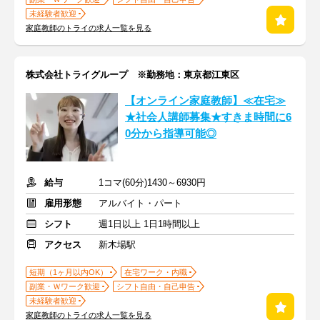
未経験者歓迎
家庭教師のトライの求人一覧を見る
株式会社トライグループ ※勤務地：東京都江東区
【オンライン家庭教師】≪在宅≫
★社会人講師募集★すきま時間に6
0分から指導可能◎
給与
1コマ(60分)1430～6930円
雇用形態
アルバイト・パート
シフト
週1日以上 1日1時間以上
アクセス
新木場駅
短期（1ヶ月以内OK）
在宅ワーク・内職
副業・Ｗワーク歓迎
シフト自由・自己申告
未経験者歓迎
家庭教師のトライの求人一覧を見る