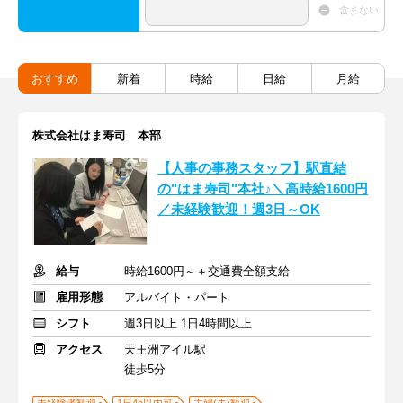
含まない
おすすめ
新着
時給
日給
月給
株式会社はま寿司 本部
【人事の事務スタッフ】駅直結
の"はま寿司"本社♪＼高時給1600円
／未経験歓迎！週3日～OK
給与
時給1600円～＋交通費全額支給
雇用形態
アルバイト・パート
シフト
週3日以上 1日4時間以上
アクセス
天王洲アイル駅
徒歩5分