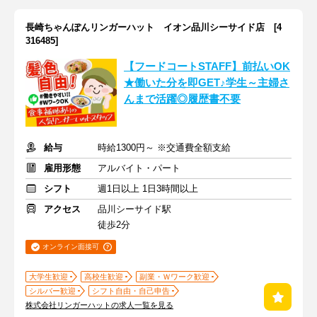
長崎ちゃんぽんリンガーハット イオン品川シーサイド店 [4
316485]
【フードコートSTAFF】前払いOK
★働いた分を即GET♪学生～主婦さ
んまで活躍◎履歴書不要
給与
時給1300円～ ※交通費全額支給
雇用形態
アルバイト・パート
シフト
週1日以上 1日3時間以上
アクセス
品川シーサイド駅
徒歩2分
オンライン面接可
大学生歓迎
高校生歓迎
副業・Ｗワーク歓迎
シルバー歓迎
シフト自由・自己申告
株式会社リンガーハットの求人一覧を見る