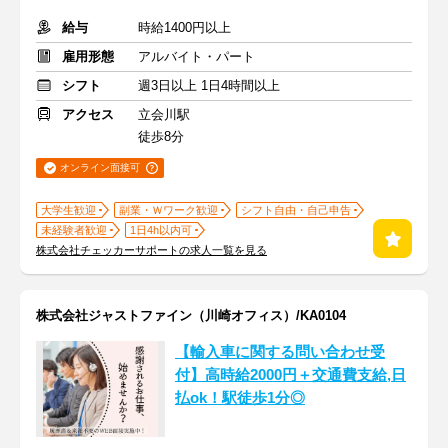
給与
時給1400円以上
雇用形態
アルバイト・パート
シフト
週3日以上 1日4時間以上
アクセス
立会川駅
徒歩8分
オンライン面接可
大学生歓迎
副業・Ｗワーク歓迎
シフト自由・自己申告
未経験者歓迎
1日4h以内可
株式会社チェッカーサポートの求人一覧を見る
株式会社ジャストファイン（川崎オフィス）/KA0104
【輸入車に関する問い合わせ受
付】高時給2000円＋交通費支給,日
払ok！駅徒歩1分◎