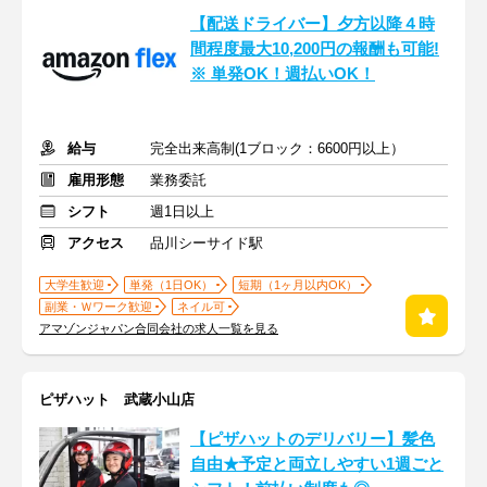
【配送ドライバー】夕方以降４時
間程度最大10,200円の報酬も可能!
※ 単発OK！週払いOK！
給与
完全出来高制(1ブロック：6600円以上）
雇用形態
業務委託
シフト
週1日以上
アクセス
品川シーサイド駅
大学生歓迎
単発（1日OK）
短期（1ヶ月以内OK）
副業・Ｗワーク歓迎
ネイル可
アマゾンジャパン合同会社の求人一覧を見る
ピザハット 武蔵小山店
【ピザハットのデリバリー】髪色
自由★予定と両立しやすい1週ごと