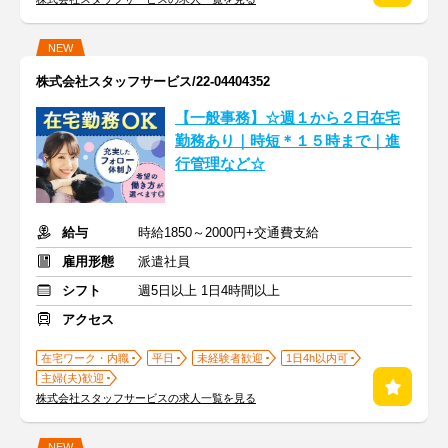
NEW
株式会社スタッフサービス/22-04404352
【一般事務】☆週１から２日在宅
勤務あり｜時短＊１５時まで｜進
行管理など☆
給与
時給1850～2000円+交通費支給
雇用形態
派遣社員
シフト
週5日以上 1日4時間以上
アクセス
在宅ワーク・内職
平日
未経験者歓迎
1日4h以内可
主婦(夫)歓迎
株式会社スタッフサービスの求人一覧を見る
NEW