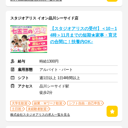
スタジオアリス イオン品川シーサイド店
【スタジオアリスの受付】＜10～1
4時＞11月までの短期★家事・育児
の合間に！扶養内OK♪
給与
時給1300円
雇用形態
アルバイト・パート
シフト
週1日以上 1日4時間以上
アクセス
品川シーサイド駅
徒歩2分
大学生歓迎
副業・Ｗワーク歓迎
シフト自由・自己申告
土日祝
未経験者歓迎
株式会社スタジオアリスの求人一覧を見る