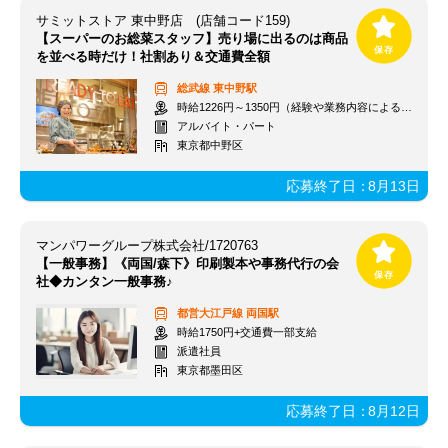
サミットストア 東中野店 (店舗コード159)
【スーパーのお総菜スタッフ】売り場に出るのは商品
を並べる時だけ！社割あり＆交通費全額
総武線
東中野駅
時給1226円～1350円（経験や業務内容による）+交通費全額
アルバイト・パート
東京都中野区
応募終了日：
8月13日
マンパワーグループ株式会社/1720763
【一般事務】《両国/森下》印刷製本や事務代行の会
社◆カンタン一般事務♪
都営大江戸線
両国駅
時給1750円+交通費一部支給
派遣社員
東京都墨田区
応募終了日：
8月12日