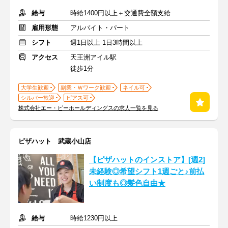
給与
時給1400円以上＋交通費全額支給
雇用形態
アルバイト・パート
シフト
週1日以上 1日3時間以上
アクセス
天王洲アイル駅
徒歩1分
大学生歓迎
副業・Ｗワーク歓迎
ネイル可
シルバー歓迎
ピアス可
株式会社エー・ピーホールディングスの求人一覧を見る
ピザハット 武蔵小山店
【ピザハットのインストア】[週2]
未経験◎希望シフト1週ごと♪前払
い制度も◎髪色自由★
給与
時給1230円以上