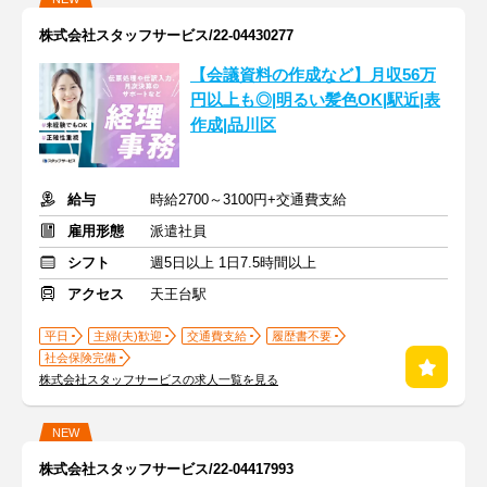
株式会社スタッフサービス/22-04430277
【会議資料の作成など】月収56万
円以上も◎|明るい髪色OK|駅近|表
作成|品川区
給与
時給2700～3100円+交通費支給
雇用形態
派遣社員
シフト
週5日以上 1日7.5時間以上
アクセス
天王台駅
平日
主婦(夫)歓迎
交通費支給
履歴書不要
社会保険完備
株式会社スタッフサービスの求人一覧を見る
NEW
株式会社スタッフサービス/22-04417993