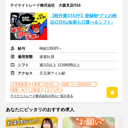
テイケイトレード株式会社 大森支店/516
【軽作業STAFF】登録制*グミの検
品◎日払/短期も◎選べるシフト♪
給与
時給1350円～
雇用形態
派遣社員
シフト
週1日以上 1日6時間以上
アクセス
天王洲アイル駅
大学生歓迎
単発（1日OK）
短期（1ヶ月以内OK）
副業・Ｗワーク歓迎
ネイル可
テイケイトレード株式会社の求人一覧を見る
あなたにピッタリのおすすめ求人