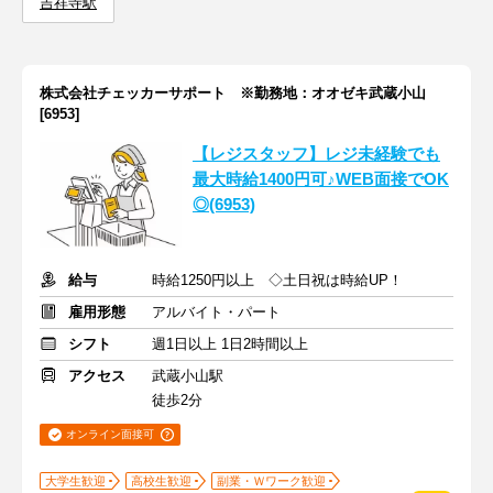
吉祥寺駅
株式会社チェッカーサポート ※勤務地：オオゼキ武蔵小山
[6953]
【レジスタッフ】レジ未経験でも
最大時給1400円可♪WEB面接でOK
◎(6953)
給与
時給1250円以上 ◇土日祝は時給UP！
雇用形態
アルバイト・パート
シフト
週1日以上 1日2時間以上
アクセス
武蔵小山駅
徒歩2分
オンライン面接可
大学生歓迎
高校生歓迎
副業・Ｗワーク歓迎