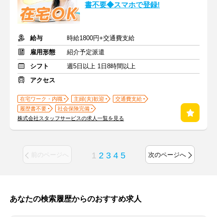
書不要◆スマホで登録!
給与
時給1800円+交通費支給
雇用形態
紹介予定派遣
シフト
週5日以上 1日8時間以上
アクセス
在宅ワーク・内職
主婦(夫)歓迎
交通費支給
履歴書不要
社会保険完備
株式会社スタッフサービスの求人一覧を見る
1
2
3
4
5
前のページへ
次のページへ
あなたの検索履歴からのおすすめ求人