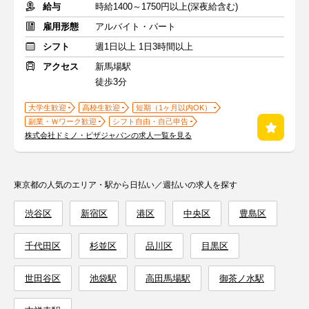
給与
時給1400～1750円以上(深夜給含む)
雇用形態
アルバイト・パート
シフト
週1日以上 1日3時間以上
アクセス
新馬場駅
徒歩3分
大学生歓迎
高校生歓迎
短期（1ヶ月以内OK）
副業・Ｗワーク歓迎
シフト自由・自己申告
株式会社ドミノ・ピザジャパンの求人一覧を見る
東京都の人気のエリア・駅から日払い／週払いの求人を探す
渋谷区
新宿区
港区
中央区
豊島区
千代田区
杉並区
品川区
目黒区
世田谷区
池袋駅
高田馬場駅
御茶ノ水駅