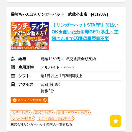
長崎ちゃんぽんリンガーハット 武蔵小山店 [4317087]
【リンガーハットSTAFF】前払い
OK★働いた分を即GET♪学生～主
婦さんまで活躍◎履歴書不要
給与
時給1250円～ ※交通費全額支給
雇用形態
アルバイト・パート
シフト
週1日以上 1日3時間以上
アクセス
武蔵小山駅
徒歩2分
オンライン面接可
大学生歓迎
高校生歓迎
副業・Ｗワーク歓迎
シルバー歓迎
シフト自由・自己申告
株式会社リンガーハットの求人一覧を見る