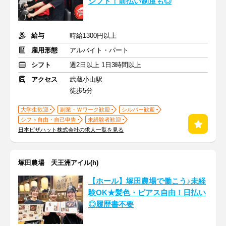
シフト！前払い制度も◎
給与
時給1300円以上
雇用形態
アルバイト・パート
シフト
週2日以上 1日3時間以上
アクセス
武蔵小山駅
徒歩5分
大学生歓迎
副業・Ｗワーク歓迎
シルバー歓迎
シフト自由・自己申告
未経験者歓迎
日本ピザハット株式会社の求人一覧を見る
塚田農場 天王洲アイル(h)
【ホール】塚田農場で働こう♪未経
験OK★髪色・ピアス自由！日払い
◎履歴書不要