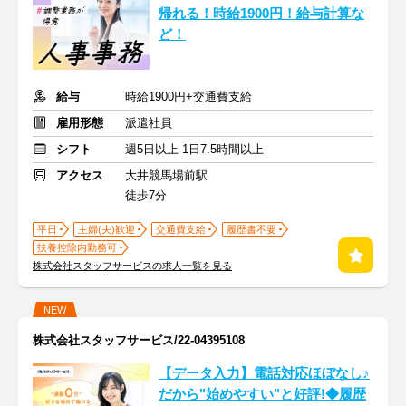
帰れる！時給1900円！給与計算な
ど！
給与
時給1900円+交通費支給
雇用形態
派遣社員
シフト
週5日以上 1日7.5時間以上
アクセス
大井競馬場前駅
徒歩7分
平日
主婦(夫)歓迎
交通費支給
履歴書不要
扶養控除内勤務可
株式会社スタッフサービスの求人一覧を見る
NEW
株式会社スタッフサービス/22-04395108
【データ入力】電話対応ほぼなし♪
だから"始めやすい"と好評!◆履歴