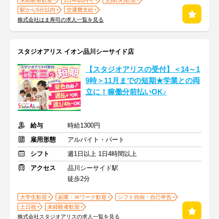
未経験者歓迎
1日4h以内可
主婦(夫)歓迎
駅から5分以内
交通費支給
株式会社はま寿司の求人一覧を見る
スタジオアリス イオン品川シーサイド店
【スタジオアリスの受付】＜14～1
9時＞11月までの短期★学業との両
立に！稼働分前払いOK♪
給与
時給1300円
雇用形態
アルバイト・パート
シフト
週1日以上 1日4時間以上
アクセス
品川シーサイド駅
徒歩2分
大学生歓迎
副業・Ｗワーク歓迎
シフト自由・自己申告
土日祝
未経験者歓迎
株式会社スタジオアリスの求人一覧を見る