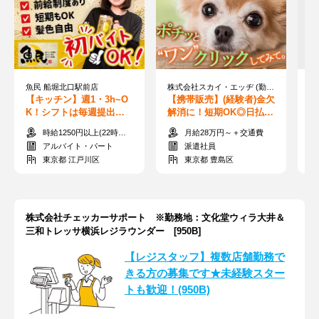
魚民 船堀北口駅前店
株式会社スカイ・エッヂ (勤務地：池袋エリア)【002】
株
【キッチン】週1・3h~O
【携帯販売】(経験者)金欠
【
K！シフトは毎週提出★
解消に！短期OK◎日払い
［
髪色も働き方も自由♪落ち
＆前払い♪半年後に月収30
与
時給1250円以上(22時以降は1562円)+交通費規定内支給
月給28万円～＋交通費
着く和空間＊
万越えも可能！
自
アルバイト・パート
派遣社員
東京都 江戸川区
東京都 豊島区
株式会社チェッカーサポート ※勤務地：文化堂ウィラ大井＆
三和トレッサ横浜レジラウンダー [950B]
【レジスタッフ】複数店舗勤務で
きる方の募集です★未経験スター
トも歓迎！(950B)