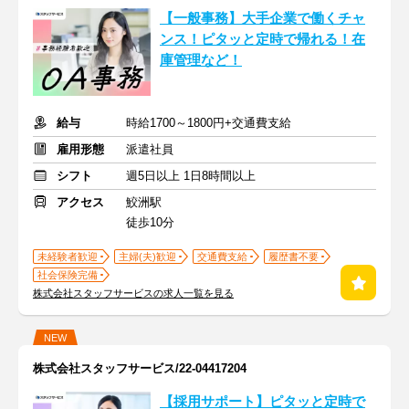
【一般事務】大手企業で働くチャ
ンス！ピタッと定時で帰れる！在
庫管理など！
給与
時給1700～1800円+交通費支給
雇用形態
派遣社員
シフト
週5日以上 1日8時間以上
アクセス
鮫洲駅
徒歩10分
未経験者歓迎
主婦(夫)歓迎
交通費支給
履歴書不要
社会保険完備
株式会社スタッフサービスの求人一覧を見る
NEW
株式会社スタッフサービス/22-04417204
【採用サポート】ピタッと定時で