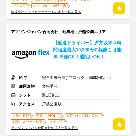
ピアス可
シフト自由・自己申告
株式会社チェッカーサポートの求人一覧を見る
アマゾンジャパン合同会社 勤務地：戸越公園エリア
【配送ドライバー】夕方以降４時
間程度最大10,200円の報酬も可能!
※ 単発OK！週払いOK！
給与
完全出来高制(1ブロック：6600円以上）
雇用形態
業務委託
シフト
週1日以上
アクセス
戸越公園駅
大学生歓迎
単発（1日OK）
短期（1ヶ月以内OK）
副業・Ｗワーク歓迎
ネイル可
アマゾンジャパン合同会社の求人一覧を見る