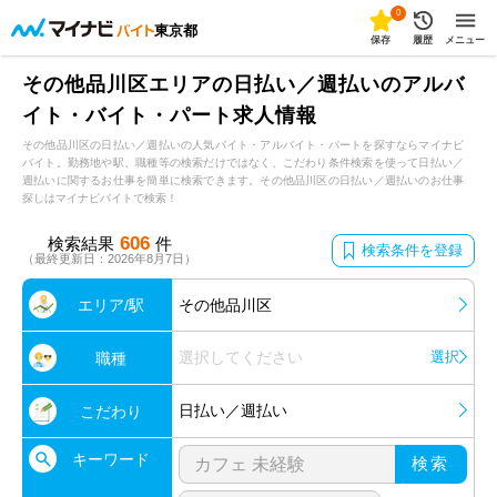
0
東京都
保存
履歴
メニュー
その他品川区エリアの日払い／週払いのアルバ
イト・バイト・パート求人情報
その他品川区の日払い／週払いの人気バイト・アルバイト・パートを探すならマイナビ
バイト。勤務地や駅、職種等の検索だけではなく、こだわり条件検索を使って日払い／
週払いに関するお仕事を簡単に検索できます。その他品川区の日払い／週払いのお仕事
探しはマイナビバイトで検索！
606
検索結果
件
検索条件を登録
（最終更新日：2026年8月7日）
エリア/駅
その他品川区
選択してください
選択
職種
日払い／週払い
こだわり
キーワード
検索