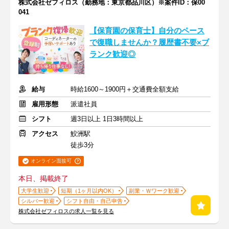
株式会社ゼフィロス（勤務地：東京都品川区）※案件ID：保00
041
【保育園の保育士】自分のペース
で復職しませんか？履歴書不要×ブ
ランク歓迎◎
給与
時給1600～1900円＋交通費全額支給
雇用形態
派遣社員
シフト
週3日以上 1日3時間以上
アクセス
鮫洲駅
徒歩3分
オンライン面接可
本日、掲載終了
大学生歓迎
短期（1ヶ月以内OK）
副業・Ｗワーク歓迎
シルバー歓迎
シフト自由・自己申告
株式会社ゼフィロスの求人一覧を見る