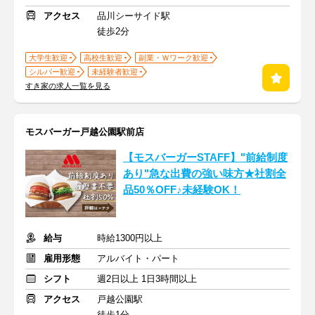
アクセス
品川シーサイド駅
徒歩2分
大学生歓迎
高校生歓迎
副業・Ｗワーク歓迎
シルバー歓迎
未経験者歓迎
すき家の求人一覧を見る
モスバーガー戸越公園駅前店
【モスバーガーSTAFF】"前給制度
あり"急な出費の強い味方★社割全
品50％OFF♪未経験OK！
給与
時給1300円以上
雇用形態
アルバイト・パート
シフト
週2日以上 1日3時間以上
アクセス
戸越公園駅
徒歩1分