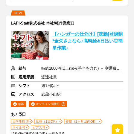
NEW
LAPI-Staff株式会社 本社/軽作業窓口
【ハンガーの仕分け】[夜勤]登録制
*金欠さよなら♪高時給&日払い◎簡
単作業♪
給与
時給1800円以上(深夜手当を含む) ＋ 交通費全額支給
雇用形態
派遣社員
シフト
週1日以上
アクセス
武蔵小山駅
急募
オンライン面接可
5
あと
日
大学生歓迎
単発（1日OK）
短期（1ヶ月以内OK）
ネイル可
ピアス可
LAPI-Staff株式会社の求人一覧を見る