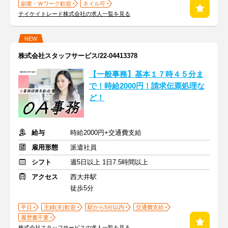
副業・Ｗワーク歓迎
ネイル可
テイケイトレード株式会社の求人一覧を見る
NEW
株式会社スタッフサービス/22-04413378
【一般事務】基本１７時４５分ま
で！時給2000円！請求伝票処理な
ど！
給与
時給2000円+交通費支給
雇用形態
派遣社員
シフト
週5日以上 1日7.5時間以上
アクセス
西大井駅
徒歩5分
平日
主婦(夫)歓迎
駅から5分以内
交通費支給
履歴書不要
株式会社スタッフサービスの求人一覧を見る