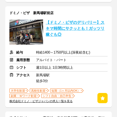
ドミノ・ピザ 新馬場駅前店
【ドミノ・ピザのデリバリー】ス
キマ時間にサクッとも！ガッツリ
稼ぐも◎
給与
時給1400～1750円以上(深夜給含む)
雇用形態
アルバイト・パート
シフト
週1日以上 1日3時間以上
アクセス
新馬場駅
徒歩3分
大学生歓迎
高校生歓迎
短期（1ヶ月以内OK）
副業・Ｗワーク歓迎
シフト自由・自己申告
株式会社ドミノ・ピザジャパンの求人一覧を見る