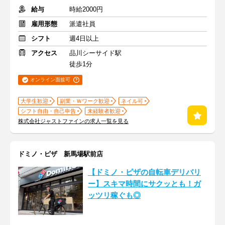
給与
時給2000円
雇用形態
派遣社員
シフト
週4日以上
アクセス
品川シーサイド駅
徒歩1分
オンライン面接可
大学生歓迎
副業・Ｗワーク歓迎
ネイル可
シフト自由・自己申告
未経験者歓迎
株式会社ジャストファインの求人一覧を見る
ドミノ・ピザ 新馬場駅前店
【ドミノ・ピザの自転車デリバリ
ー】スキマ時間にサクッとも！ガ
ッツリ稼ぐも◎