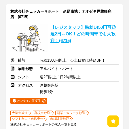
株式会社チェッカーサポート ※勤務地：オオゼキ戸越銀座
店 [6715]
【レジスタッフ】時給1450円可◎
週2日～OK！どの時間帯でも大歓
迎！(6715)
給与
時給1300円以上 ◇土日祝は時給UP！
雇用形態
アルバイト・パート
シフト
週2日以上 1日2時間以上
アクセス
戸越銀座駅
徒歩1分
オンライン面接可
大学生歓迎
高校生歓迎
副業・Ｗワーク歓迎
シフト自由・自己申告
未経験者歓迎
株式会社チェッカーサポートの求人一覧を見る