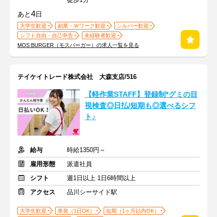
4
あと
日
大学生歓迎
副業・Ｗワーク歓迎
シルバー歓迎
シフト自由・自己申告
未経験者歓迎
MOS BURGER（モスバーガー）の求人一覧を見る
テイケイトレード株式会社 大森支店/516
【軽作業STAFF】登録制*グミの目
視検査◎日払/短期も◎選べるシフ
ト♪
給与
時給1350円～
雇用形態
派遣社員
シフト
週1日以上 1日6時間以上
アクセス
品川シーサイド駅
大学生歓迎
単発（1日OK）
短期（1ヶ月以内OK）