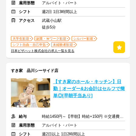
雇用形態
アルバイト・パート
シフト
週2日 1日3時間以上
アクセス
武蔵小山駅
徒歩5分
大学生歓迎
副業・Ｗワーク歓迎
シルバー歓迎
シフト自由・自己申告
未経験者歓迎
日本ピザハット株式会社の求人一覧を見る
すき家 品川シーサイド店
【すき家のホール・キッチン】日
勤｜オーダー&お会計はセルフで簡
単◎[早朝手当あり]
給与
時給1450円～【早朝】時給+150円 ※交通費支給
雇用形態
アルバイト・パート
シフト
週2日以上 1日2時間以上