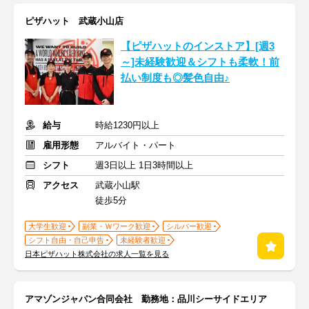
ピザハット 武蔵小山店
【ピザハットのインストア】[週3
～]未経験歓迎＆シフトも柔軟！前
払い制度も◎髪色自由♪
給与
時給1230円以上
雇用形態
アルバイト・パート
シフト
週3日以上 1日3時間以上
アクセス
武蔵小山駅
徒歩5分
大学生歓迎
副業・Ｗワーク歓迎
シルバー歓迎
シフト自由・自己申告
未経験者歓迎
日本ピザハット株式会社の求人一覧を見る
アマゾンジャパン合同会社 勤務地：品川シーサイドエリア