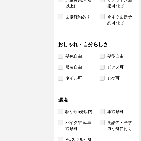
以上)
接可能
面接確約あり
今すぐ面接予
約可能
おしゃれ・自分らしさ
髪色自由
髪型自由
服装自由
ピアス可
ネイル可
ヒゲ可
環境
駅から5分以内
車通勤可
バイク/自転車
英語力・語学
通勤可
力が身に付く
PCスキルが身