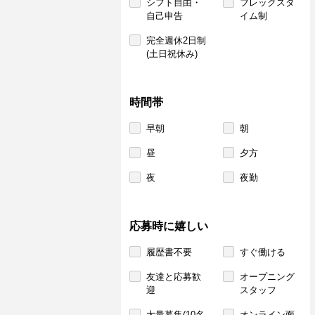
シフト自由・
フレックスタ
自己申告
イム制
完全週休2日制
(土日祝休み)
時間帯
早朝
朝
昼
夕方
夜
夜勤
応募時に嬉しい
履歴書不要
すぐ働ける
友達と応募歓
オープニング
迎
スタッフ
大量募集(10名
オンライン面