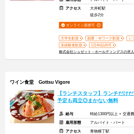
アクセス
大井町駅
徒歩2分
オンライン面接可
大学生歓迎
副業・Ｗワーク歓迎
シ
未経験者歓迎
1日4h以内可
株式会社シュゼット・ホールディングスの求
ワイン食堂 Gottsu Vigore
【ランチスタッフ】ランチだけだ
予定も両立◎まかない無料
給与
時給1300円以上 + 交通
雇用形態
アルバイト・パート
アクセス
青物横丁駅