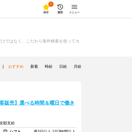
0
保存
履歴
メニュー
だけではなく、こだわり条件検索を使ってカ
|
おすすめ
新着
時給
日給
月給
客販売】選べる時間＆曜日で働き
費全額支給
シフト
週2日以上 1日3時間以上