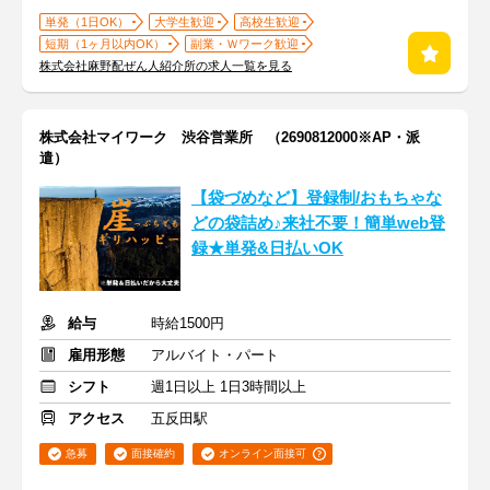
単発（1日OK）
大学生歓迎
高校生歓迎
短期（1ヶ月以内OK）
副業・Ｗワーク歓迎
株式会社麻野配ぜん人紹介所の求人一覧を見る
株式会社マイワーク 渋谷営業所 （2690812000※AP・派
遣）
【袋づめなど】登録制/おもちゃな
どの袋詰め♪来社不要！簡単web登
録★単発&日払いOK
給与
時給1500円
雇用形態
アルバイト・パート
シフト
週1日以上 1日3時間以上
アクセス
五反田駅
急募
面接確約
オンライン面接可