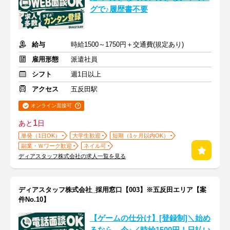
グで♪履歴書不要
給与
時給1500～1750円＋交通費(規定あり)
雇用形態
派遣社員
シフト
週1日以上
アクセス
五反田駅
オンライン面接可
1
あと
日
単発（1日OK）
大学生歓迎
短期（1ヶ月以内OK）
副業・Ｗワーク歓迎
ネイル可
ディアスタッフ株式会社の求人一覧を見る
ディアスタッフ株式会社_採用窓口【003】※五反田エリア【案
件No.10】
【ゲームの仕分け】[登録制]＼始め