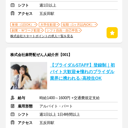
シフト
週1日以上
アクセス
五反田駅
単発（1日OK）
大学生歓迎
短期（1ヶ月以内OK）
副業・Ｗワーク歓迎
シフト自由・自己申告
株式会社スタートポイントの求人一覧を見る
株式会社麻野配ぜん人紹介所【001】
【ブライダルSTAFF】登録制｜初
バイト大歓迎★憧れのブライダル
業界に携われる♪高校生OK
給与
時給1400～1600円 +交通費規定支給
雇用形態
アルバイト・パート
シフト
週1日以上 1日4時間以上
アクセス
五反田駅