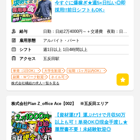
今すぐに爆稼ぎ★週5×日払い◎即
採用!!前日シフトもOK♪
給与
日勤：日給2万4000円～＋交通費 夜勤：日給3万円～＋交通費
雇用形態
アルバイト・パート
シフト
週1日以上 1日4時間以上
アクセス
五反田駅
単発（1日OK）
大学生歓迎
短期（1ヶ月以内OK）
副業・Ｗワーク歓迎
ネイル可
株式会社橘組の求人一覧を見る
株式会社Plan Z_office Ace【002】 ※五反田エリア
【資材運び】運ぶだけで月収50万
以上も可！単発OK◎現金手渡し★
履歴書不要！未経験歓迎◎