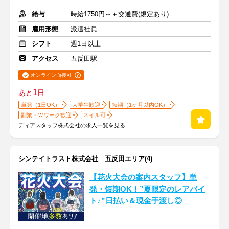
給与
時給1750円～＋交通費(規定あり)
雇用形態
派遣社員
シフト
週1日以上
アクセス
五反田駅
オンライン面接可
1
あと
日
単発（1日OK）
大学生歓迎
短期（1ヶ月以内OK）
副業・Ｗワーク歓迎
ネイル可
ディアスタッフ株式会社の求人一覧を見る
シンテイトラスト株式会社 五反田エリア(4)
【花火大会の案内スタッフ】単
発・短期OK！”夏限定のレアバイ
ト♪”日払い＆現金手渡し◎