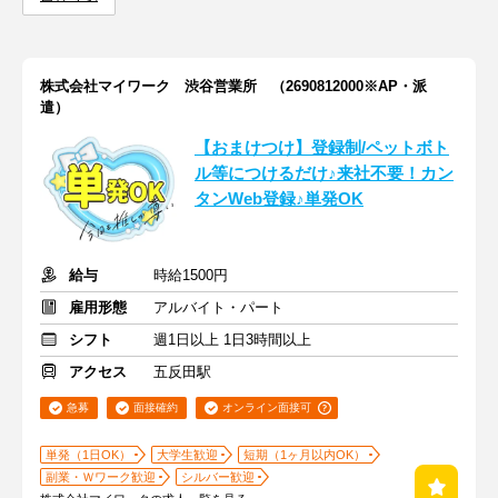
株式会社マイワーク 渋谷営業所 （2690812000※AP・派
遣）
【おまけつけ】登録制/ペットボト
ル等につけるだけ♪来社不要！カン
タンWeb登録♪単発OK
給与
時給1500円
雇用形態
アルバイト・パート
シフト
週1日以上 1日3時間以上
アクセス
五反田駅
急募
面接確約
オンライン面接可
単発（1日OK）
大学生歓迎
短期（1ヶ月以内OK）
副業・Ｗワーク歓迎
シルバー歓迎