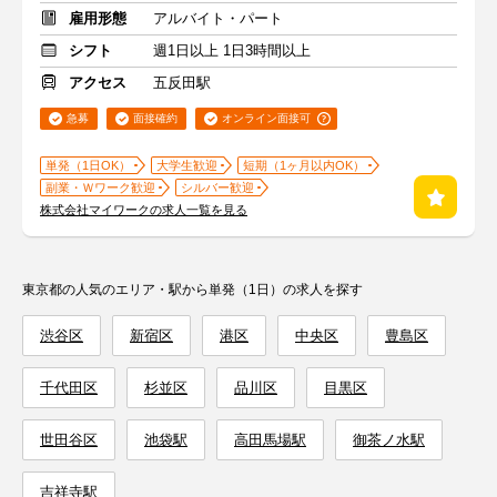
雇用形態
アルバイト・パート
シフト
週1日以上 1日3時間以上
アクセス
五反田駅
急募
面接確約
オンライン面接可
単発（1日OK）
大学生歓迎
短期（1ヶ月以内OK）
副業・Ｗワーク歓迎
シルバー歓迎
株式会社マイワークの求人一覧を見る
東京都の人気のエリア・駅から単発（1日）の求人を探す
渋谷区
新宿区
港区
中央区
豊島区
千代田区
杉並区
品川区
目黒区
世田谷区
池袋駅
高田馬場駅
御茶ノ水駅
吉祥寺駅