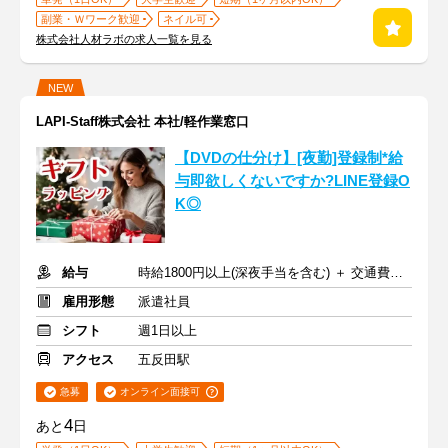
副業・Ｗワーク歓迎
ネイル可
株式会社人材ラボの求人一覧を見る
NEW
LAPI-Staff株式会社 本社/軽作業窓口
【DVDの仕分け】[夜勤]登録制*給
与即欲しくないですか?LINE登録O
K◎
給与
時給1800円以上(深夜手当を含む) ＋ 交通費全額支給
雇用形態
派遣社員
シフト
週1日以上
アクセス
五反田駅
急募
オンライン面接可
4
あと
日