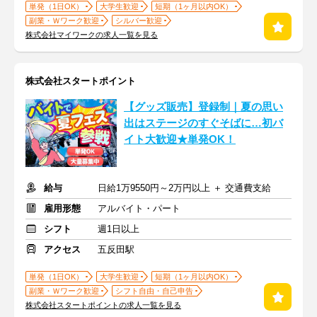
単発（1日OK）
大学生歓迎
短期（1ヶ月以内OK）
副業・Ｗワーク歓迎
シルバー歓迎
株式会社マイワークの求人一覧を見る
株式会社スタートポイント
【グッズ販売】登録制｜夏の思い
出はステージのすぐそばに…初バ
イト大歓迎★単発OK！
給与
日給1万9550円～2万円以上 ＋ 交通費支給
雇用形態
アルバイト・パート
シフト
週1日以上
アクセス
五反田駅
単発（1日OK）
大学生歓迎
短期（1ヶ月以内OK）
副業・Ｗワーク歓迎
シフト自由・自己申告
株式会社スタートポイントの求人一覧を見る