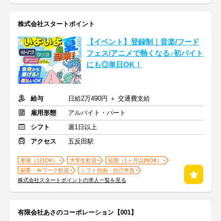
株式会社スタートポイント
【イベント】登録制｜音楽/フード
フェス/アニメで熱くなる♪初バイト
にも◎単日OK！
給与
日給2万490円 ＋ 交通費支給
雇用形態
アルバイト・パート
シフト
週1日以上
アクセス
五反田駅
単発（1日OK）
大学生歓迎
短期（1ヶ月以内OK）
副業・Ｗワーク歓迎
シフト自由・自己申告
株式会社スタートポイントの求人一覧を見る
有限会社あさのコーポレーション【001】