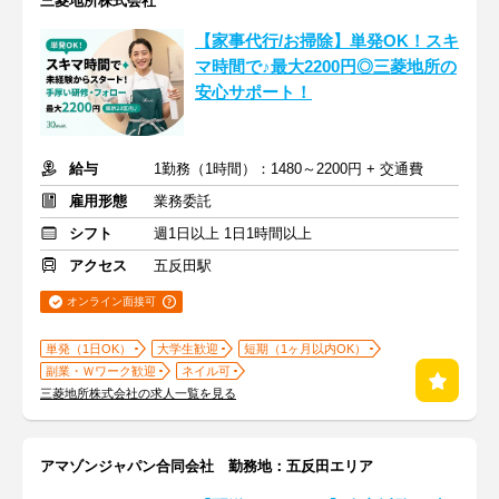
三菱地所株式会社
【家事代行/お掃除】単発OK！スキ
マ時間で♪最大2200円◎三菱地所の
安心サポート！
給与
1勤務（1時間）：1480～2200円 + 交通費
雇用形態
業務委託
シフト
週1日以上 1日1時間以上
アクセス
五反田駅
オンライン面接可
単発（1日OK）
大学生歓迎
短期（1ヶ月以内OK）
副業・Ｗワーク歓迎
ネイル可
三菱地所株式会社の求人一覧を見る
アマゾンジャパン合同会社 勤務地：五反田エリア