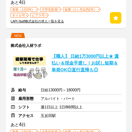
4
あと
日
単発（1日OK）
大学生歓迎
短期（1ヶ月以内OK）
ネイル可
ピアス可
LAPI-Staff株式会社の求人一覧を見る
NEW
株式会社人材ラボ
【職人】 日給1万3000円以上★ 週
払い＆現金手渡し！お試し短期＆
単発OK◎直行直帰も◎
給与
日給13000円～18000円
雇用形態
アルバイト・パート
シフト
週1日以上 1日8時間以上
アクセス
五反田駅
4
あと
日
単発（1日OK）
大学生歓迎
短期（1ヶ月以内OK）