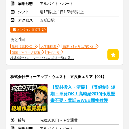
雇用形態
アルバイト・パート
シフト
週1日以上 1日1.5時間以上
アクセス
五反田駅
オンライン面接可
4
あと
日
単発（1日OK）
大学生歓迎
短期（1ヶ月以内OK）
副業・Ｗワーク歓迎
ネイル可
株式会社ワン・ツー・ワンの求人一覧を見る
株式会社ディーアップ・ウエスト 五反田エリア【001】
【資材搬入・清掃】《登録制》短
期・単発OK！高時給2010円/履歴
書不要・電話＆WEB面接歓迎
給与
時給2010円～＋交通費
雇用形態
アルバイト・パート