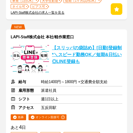
単発（1日OK）
大学生歓迎
短期（1ヶ月以内OK）
ネイル可
ピアス可
LAPI-Staff株式会社の求人一覧を見る
NEW
LAPI-Staff株式会社 本社/軽作業窓口
【スリッパの袋詰め】[日勤]登録制
*＼スピード勤務OK／短期&日払い
◎LINE登録も
給与
時給1400円～1800円 +交通費全額支給
雇用形態
派遣社員
シフト
週1日以上
アクセス
五反田駅
急募
オンライン面接可
4
あと
日