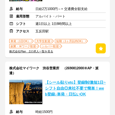
給与
日給2万1000円～+ 交通費全額支給
雇用形態
アルバイト・パート
シフト
週1日以上 1日8時間以上
アクセス
五反田駅
単発（1日OK）
大学生歓迎
短期（1ヶ月以内OK）
副業・Ｗワーク歓迎
シルバー歓迎
株式会社Plan Zの求人一覧を見る
株式会社マイワーク 渋谷営業所 （2690812000※AP・派
遣）
【シール貼りetc】登録制/激短1日~
シフト自由◎来社不要で簡単！we
b登録♪単発・日払いOK
給与
時給1500円