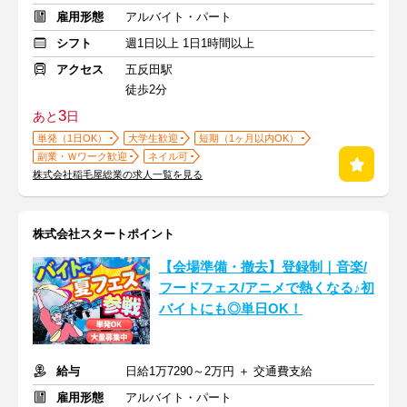
雇用形態
アルバイト・パート
シフト
週1日以上 1日1時間以上
アクセス
五反田駅
徒歩2分
3
あと
日
単発（1日OK）
大学生歓迎
短期（1ヶ月以内OK）
副業・Ｗワーク歓迎
ネイル可
株式会社稲毛屋総業の求人一覧を見る
株式会社スタートポイント
【会場準備・撤去】登録制｜音楽/
フードフェス/アニメで熱くなる♪初
バイトにも◎単日OK！
給与
日給1万7290～2万円 ＋ 交通費支給
雇用形態
アルバイト・パート