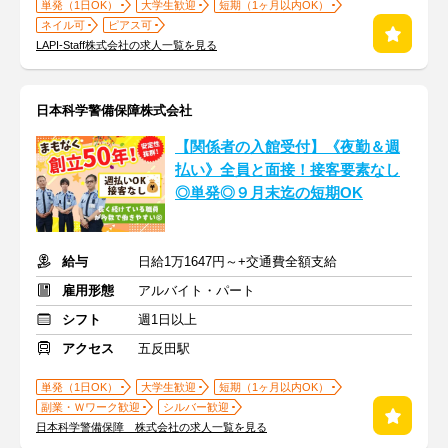
単発（1日OK）
大学生歓迎
短期（1ヶ月以内OK）
ネイル可
ピアス可
LAPI-Staff株式会社の求人一覧を見る
日本科学警備保障株式会社
【関係者の入館受付】《夜勤＆週
払い》全員と面接！接客要素なし
◎単発◎９月末迄の短期OK
給与
日給1万1647円～+交通費全額支給
雇用形態
アルバイト・パート
シフト
週1日以上
アクセス
五反田駅
単発（1日OK）
大学生歓迎
短期（1ヶ月以内OK）
副業・Ｗワーク歓迎
シルバー歓迎
日本科学警備保障 株式会社の求人一覧を見る