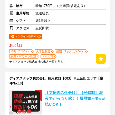
給与
時給1750円～＋交通費(規定あり)
雇用形態
派遣社員
シフト
週1日以上
アクセス
五反田駅
オンライン面接可
1
あと
日
単発（1日OK）
大学生歓迎
短期（1ヶ月以内OK）
副業・Ｗワーク歓迎
ネイル可
ディアスタッフ株式会社の求人一覧を見る
ディアスタッフ株式会社_採用窓口【003】※五反田エリア【案
件No.10】
【文房具の仕分け】［登録制］深
夜でがっつり稼ぐ！履歴書不要×日
払いOK！