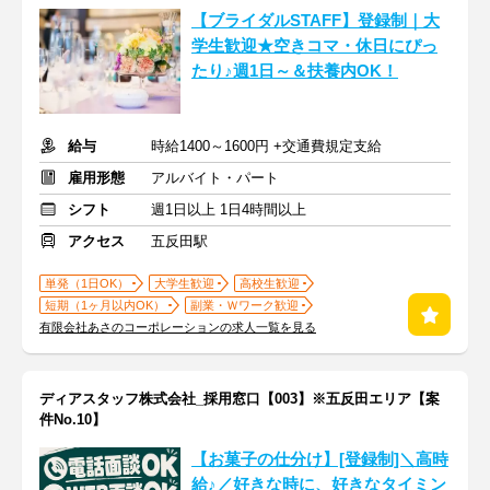
【ブライダルSTAFF】登録制｜大
学生歓迎★空きコマ・休日にぴっ
たり♪週1日～＆扶養内OK！
給与
時給1400～1600円 +交通費規定支給
雇用形態
アルバイト・パート
シフト
週1日以上 1日4時間以上
アクセス
五反田駅
単発（1日OK）
大学生歓迎
高校生歓迎
短期（1ヶ月以内OK）
副業・Ｗワーク歓迎
有限会社あさのコーポレーションの求人一覧を見る
ディアスタッフ株式会社_採用窓口【003】※五反田エリア【案
件No.10】
【お菓子の仕分け】[登録制]＼高時
給♪／好きな時に、好きなタイミン