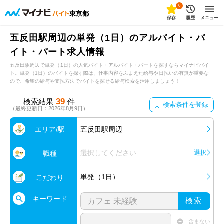
0
東京都
保存
履歴
メニュー
五反田駅周辺の単発（1日）のアルバイト・バ
イト・パート求人情報
五反田駅周辺で単発（1日）の人気バイト・アルバイト・パートを探すならマイナビバイ
ト。単発（1日）のバイトを探す際は、仕事内容をふまえた給与や日払いの有無が重要な
ので、希望の給与や支払方法でバイトを探せる給与検索を活用しましょう！
39
検索結果
件
検索条件を登録
（最終更新日：2026年8月9日）
エリア/駅
五反田駅周辺
選択してください
選択
職種
単発（1日）
こだわり
キーワード
検索
含まない