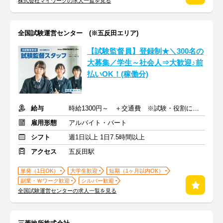
株式会社マイワークの求人一覧を見る
全国試験運営センター (※五反田エリア)
【試験監督員】登録制★＼300名の
大募集／学生～社会人⇒大歓迎♪前
払いOK！(稼働分)
給与
時給1300円～ ＋交通費 ※試験・役割により手当あり
雇用形態
アルバイト・パート
シフト
週1日以上 1日7.5時間以上
アクセス
五反田駅
単発（1日OK）
大学生歓迎
短期（1ヶ月以内OK）
副業・Ｗワーク歓迎
シルバー歓迎
全国試験運営センターの求人一覧を見る