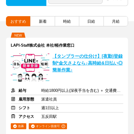
おすすめ
新着
時給
日給
月給
NEW
LAPI-Staff株式会社 本社/軽作業窓口
【タンブラーの仕分け】[夜勤]登録
制*金欠さよなら♪高時給&日払い◎
簡単作業♪
給与
時給1800円以上(深夜手当を含む) ＋ 交通費全額支給
雇用形態
派遣社員
シフト
週1日以上
アクセス
五反田駅
急募
オンライン面接可