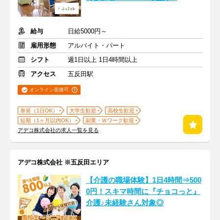
給与
日給5000円～
雇用形態
アルバイト・パート
シフト
週1日以上 1日4時間以上
アクセス
五反田駅
オンライン面接可
単発（1日OK）
大学生歓迎
高校生歓迎
短期（1ヶ月以内OK）
副業・Ｗワーク歓迎
アデコ株式会社の求人一覧を見る
アデコ株式会社 ※五反田エリア
【介護の職場体験】1日4時間⇒500
0円！スキマ時間に『チョコっと』
介護♪未経験さん対象◎