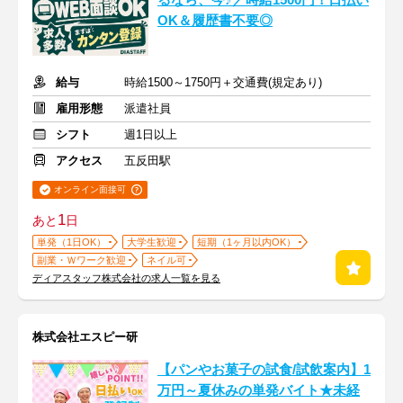
るなら、今♪／時給1500円！日払い
OK＆履歴書不要◎
給与
時給1500～1750円＋交通費(規定あり)
雇用形態
派遣社員
シフト
週1日以上
アクセス
五反田駅
オンライン面接可
1
あと
日
単発（1日OK）
大学生歓迎
短期（1ヶ月以内OK）
副業・Ｗワーク歓迎
ネイル可
ディアスタッフ株式会社の求人一覧を見る
株式会社エスピー研
【パンやお菓子の試食/試飲案内】1
万円～夏休みの単発バイト★未経