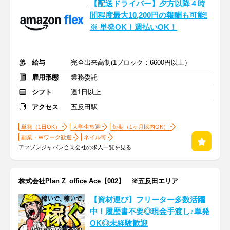
【配送ドライバー】夕方以降４時
間程度最大10,200円の報酬も可能!
※ 単発OK！週払いOK！
給与
完全出来高制(1ブロック：6600円以上）
雇用形態
業務委託
シフト
週1日以上
アクセス
五反田駅
単発（1日OK）
大学生歓迎
短期（1ヶ月以内OK）
副業・Ｗワーク歓迎
ネイル可
アマゾンジャパン合同会社の求人一覧を見る
株式会社Plan Z_office Ace【002】 ※五反田エリア
【資材運び】フリーター多数活躍
中！履歴書不要◎現金手渡し♪単発
OK◎未経験歓迎