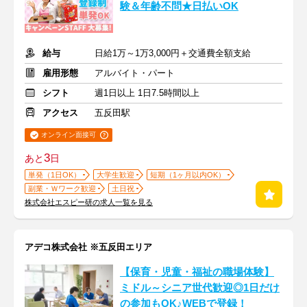
験＆年齢不問★日払いOK
給与
日給1万～1万3,000円＋交通費全額支給
雇用形態
アルバイト・パート
シフト
週1日以上 1日7.5時間以上
アクセス
五反田駅
オンライン面接可
3
あと
日
単発（1日OK）
大学生歓迎
短期（1ヶ月以内OK）
副業・Ｗワーク歓迎
土日祝
株式会社エスピー研の求人一覧を見る
アデコ株式会社 ※五反田エリア
【保育・児童・福祉の職場体験】
ミドル～シニア世代歓迎◎1日だけ
の参加もOK♪WEBで登録！