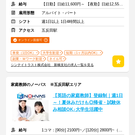
給与
【日勤】日給11,600円～ 【夜勤】日給12,550円～
雇用形態
アルバイト・パート
シフト
週1日以上 1日4時間以上
アクセス
五反田駅
オンライン面接可
単発（1日OK）
大学生歓迎
短期（1ヶ月以内OK）
副業・Ｗワーク歓迎
ネイル可
シンテイトラスト株式会社 新橋支社の求人一覧を見る
家庭教師のノーバス ※五反田駅エリア
【英語の家庭教師】登録制｜週1日
～！夏休みだけも◎帰省・試験休
み相談OK♪大学生活躍中
給与
1コマ：[90分] 2100円~／[120分] 2800円~（時給1400円~）+交通費