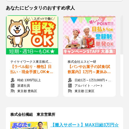
あなたにピッタリのおすすめ求人
テイケイワークス東京株式会社 新宿支店/TWT160
株式会社エスピー研
【ラベル貼り・梱包】日
【パンやお菓子の試食/試
【
払い・現金手渡しOK★短
飲案内】1万円～夏休みの
て
期・単発・週1日～♪WEB
単発バイト★未経験＆年
率
時給 1305円以上
日給1万～1万3,000円＋交通費全額支給
面接◎
齢不問★日払いOK
イ
派遣社員
アルバイト・パート
東京都 豊島区
東京都 江東区
株式会社橘組 東京営業所
【搬入サポート】MAX日給3万円☆