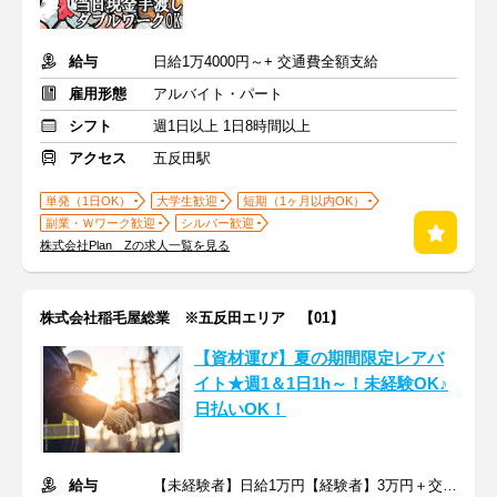
給与
日給1万4000円～+ 交通費全額支給
雇用形態
アルバイト・パート
シフト
週1日以上 1日8時間以上
アクセス
五反田駅
単発（1日OK）
大学生歓迎
短期（1ヶ月以内OK）
副業・Ｗワーク歓迎
シルバー歓迎
株式会社Plan Zの求人一覧を見る
株式会社稲毛屋総業 ※五反田エリア 【01】
【資材運び】夏の期間限定レアバ
イト★週1＆1日1h～！未経験OK♪
日払いOK！
給与
【未経験者】日給1万円【経験者】3万円＋交通費支給