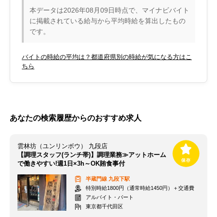
本データは2026年08月09日時点で、マイナビバイト
に掲載されている給与から平均時給を算出したもの
です。
バイトの時給の平均は？都道府県別の時給が気になる方はこ
ちら
あなたの検索履歴からのおすすめ求人
雲林坊（ユンリンボウ） 九段店
【調理スタッフ(ランチ帯)】調理業務≫アットホーム
で働きやすい!週1日×3h～OK賄食事付
半蔵門線
九段下駅
特別時給1800円（通常時給1450円）＋交通費
アルバイト・パート
東京都千代田区