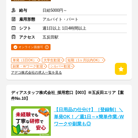
給与
日給5000円～
雇用形態
アルバイト・パート
シフト
週1日以上 1日4時間以上
アクセス
五反田駅
オンライン面接可
単発（1日OK）
大学生歓迎
短期（1ヶ月以内OK）
副業・Ｗワーク歓迎
シルバー歓迎
アデコ株式会社の求人一覧を見る
ディアスタッフ株式会社_採用窓口【003】※五反田エリア【案
件No.10】
【日用品の仕分け】［登録制］＼
単発OK！／週1日～×簡単作業♪W
ワークや副業も◎