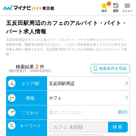
0
東京都
保存
履歴
メニュー
五反田駅周辺のカフェのアルバイト・バイト・
パート求人情報
五反田駅周辺のカフェの人気バイト・アルバイト・パートを探すならマイナビバイト。
勤務地や駅、職種等の検索だけではなく、こだわり条件検索を使ってカフェに関するお
仕事を簡単に検索できます。五反田駅周辺のカフェのお仕事探しはマイナビバイトで検
索！
2
検索結果
件
検索条件を登録
（最終更新日：2026年8月8日）
エリア/駅
五反田駅周辺
カフェ
職種
選択してください
選択
こだわり
キーワード
検索