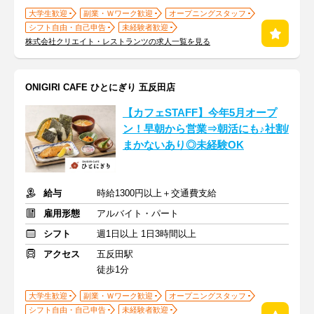
大学生歓迎
副業・Ｗワーク歓迎
オープニングスタッフ
シフト自由・自己申告
未経験者歓迎
株式会社クリエイト・レストランツの求人一覧を見る
ONIGIRI CAFE ひとにぎり 五反田店
【カフェSTAFF】今年5月オープ
ン！早朝から営業⇒朝活にも♪社割/
まかないあり◎未経験OK
給与
時給1300円以上＋交通費支給
雇用形態
アルバイト・パート
シフト
週1日以上 1日3時間以上
アクセス
五反田駅
徒歩1分
大学生歓迎
副業・Ｗワーク歓迎
オープニングスタッフ
シフト自由・自己申告
未経験者歓迎