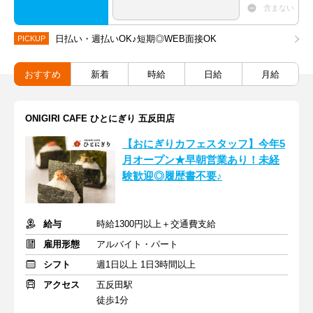
含まない
日払い・週払いOK♪短期◎WEB面接OK
PICKUP
おすすめ
新着
時給
日給
月給
ONIGIRI CAFE ひとにぎり 五反田店
【おにぎりカフェスタッフ】今年5
月オープン★早朝営業あり！未経
験歓迎◎履歴書不要♪
給与
時給1300円以上＋交通費支給
雇用形態
アルバイト・パート
シフト
週1日以上 1日3時間以上
アクセス
五反田駅
徒歩1分