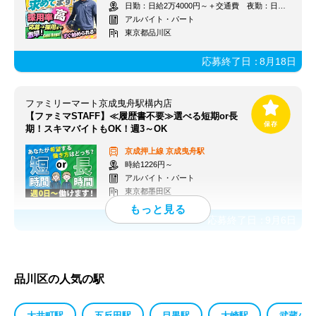
日勤：日給2万4000円～＋交通費 夜勤：日給3万円～＋交通費
アルバイト・パート
東京都品川区
応募終了日：
8月18日
ファミリーマート京成曳舟駅構内店
【ファミマSTAFF】≪履歴書不要≫選べる短期or長
期！スキマバイトもOK！週3～OK
京成押上線
京成曳舟駅
時給1226円～
アルバイト・パート
東京都墨田区
応募終了日：
9月6日
品川区の人気の駅
大井町駅
五反田駅
目黒駅
大崎駅
武蔵小山