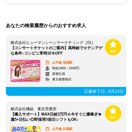
あなたの検索履歴からのおすすめ求人
株式会社ヒューマンシーンマーケティング［01］
【コンサートチケットのご案内】高時給で☆テンアゲ
な条件♪コンビニ常時10％OFF
山手線
池袋駅
時給1800～2500円
派遣社員
東京都豊島区
応募終了日：
8月23日
株式会社橘組 東京営業所
【搬入サポート】MAX日給3万円☆今すぐに爆稼ぎ★
週5×日払い◎即採用!!前日シフトもOK♪
山手線
目黒駅