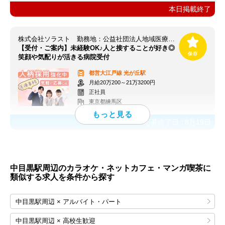
本日掲載終了
株式会社ソラスト 勤務地：公益社団法人地域医療振興協会 練馬光が丘病院/1312070951-005
【受付・ご案内】未経験OK♪人と接することが好き◎
笑顔や気配りが活きる病院受付
都営大江戸線
光が丘駅
月給20万200～21万3200円
正社員
東京都練馬区
応募終了日：
8月19日
中目黒駅周辺のカラオケ・ネットカフェ・マンガ喫茶に
類似する求人を条件から探す
中目黒駅周辺 × アルバイト・パート
中目黒駅周辺 × 高校生歓迎