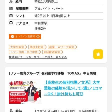
給与
時給1330円以上
雇用形態
アルバイト・パート
シフト
週2日以上 1日3時間以上
アクセス
中目黒駅
徒歩2分
オンライン面接可
大学生歓迎
高校生歓迎
副業・Ｗワーク歓迎
シフト自由・自己申告
未経験者歓迎
株式会社チェッカーサポートの求人一覧を見る
[リソー教育グループ] 個別進学指導塾「TOMAS」 中目黒校
【高校生の個別指導／文系】大学
受験の経験を活かして♪週1／1コマ
～OK！掛け持ちも可◎
給与
1コマ(90分)2400円～4800円 ※時給換算1600円～3200円