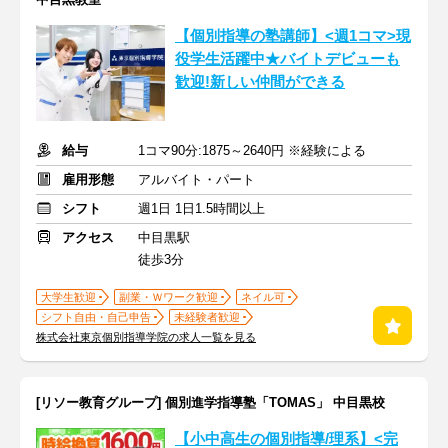
【個別指導の塾講師】<週1コマ>現
役学生活躍中★バイトデビューも
歓迎!新しい仲間ができる
給与
1コマ90分:1875～2640円 ※経験による
雇用形態
アルバイト・パート
シフト
週1日 1日1.5時間以上
アクセス
中目黒駅
徒歩3分
大学生歓迎
副業・Ｗワーク歓迎
ネイル可
シフト自由・自己申告
未経験者歓迎
株式会社東京個別指導学院の求人一覧を見る
[リソー教育グループ] 個別進学指導塾「TOMAS」 中目黒校
【小中高生の個別指導/理系】<完