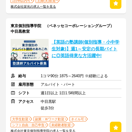
1日4h以内可
主婦(夫)歓迎
株式会社栄光の求人一覧を見る
東京個別指導学院 （ベネッセコーポレーショングループ）
中目黒教室
【英語の塾講師(個別指導・小中学
生対象)】週1～安定の長期バイト
に◎英語得意な方活躍中!
給与
1コマ90分:1875～2640円 ※経験による
雇用形態
アルバイト・パート
シフト
週1日以上 1日1.5時間以上
アクセス
中目黒駅
徒歩3分
大学生歓迎
副業・Ｗワーク歓迎
ネイル可
シフト自由・自己申告
未経験者歓迎
株式会社東京個別指導学院の求人一覧を見る