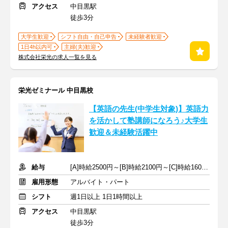
アクセス
中目黒駅
徒歩3分
大学生歓迎
シフト自由・自己申告
未経験者歓迎
1日4h以内可
主婦(夫)歓迎
株式会社栄光の求人一覧を見る
栄光ゼミナール 中目黒校
【英語の先生(中学生対象)】英語力
を活かして塾講師になろう♪大学生
歓迎＆未経験活躍中
給与
[A]時給2500円～[B]時給2100円～[C]時給1600円～ ※生徒数による
雇用形態
アルバイト・パート
シフト
週1日以上 1日1時間以上
アクセス
中目黒駅
徒歩3分