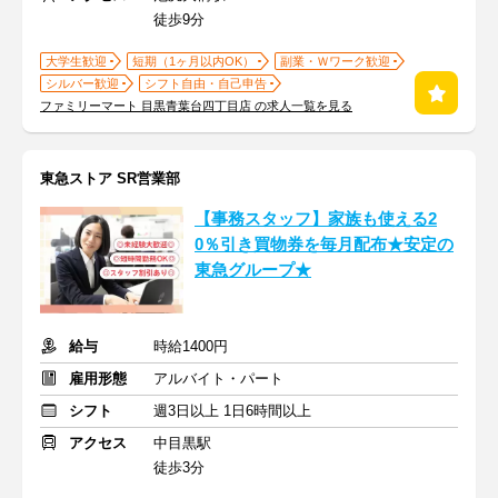
徒歩9分
大学生歓迎
短期（1ヶ月以内OK）
副業・Ｗワーク歓迎
シルバー歓迎
シフト自由・自己申告
ファミリーマート 目黒青葉台四丁目店 の求人一覧を見る
東急ストア SR営業部
【事務スタッフ】家族も使える2
0％引き買物券を毎月配布★安定の
東急グループ★
給与
時給1400円
雇用形態
アルバイト・パート
シフト
週3日以上 1日6時間以上
アクセス
中目黒駅
徒歩3分