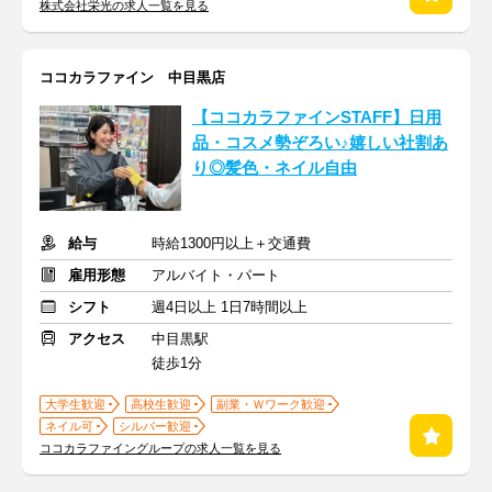
株式会社栄光の求人一覧を見る
ココカラファイン 中目黒店
【ココカラファインSTAFF】日用
品・コスメ勢ぞろい♪嬉しい社割あ
り◎髪色・ネイル自由
給与
時給1300円以上＋交通費
雇用形態
アルバイト・パート
シフト
週4日以上 1日7時間以上
アクセス
中目黒駅
徒歩1分
大学生歓迎
高校生歓迎
副業・Ｗワーク歓迎
ネイル可
シルバー歓迎
ココカラファイングループの求人一覧を見る