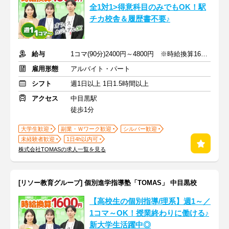
全1対1>得意科目のみでもOK！駅
チカ校舎＆履歴書不要♪
給与
1コマ(90分)2400円～4800円 ※時給換算1600円～3200円
雇用形態
アルバイト・パート
シフト
週1日以上 1日1.5時間以上
アクセス
中目黒駅
徒歩1分
大学生歓迎
副業・Ｗワーク歓迎
シルバー歓迎
未経験者歓迎
1日4h以内可
株式会社TOMASの求人一覧を見る
[リソー教育グループ] 個別進学指導塾「TOMAS」 中目黒校
【高校生の個別指導/理系】週1～／
1コマ～OK！授業終わりに働ける♪
新大学生活躍中◎