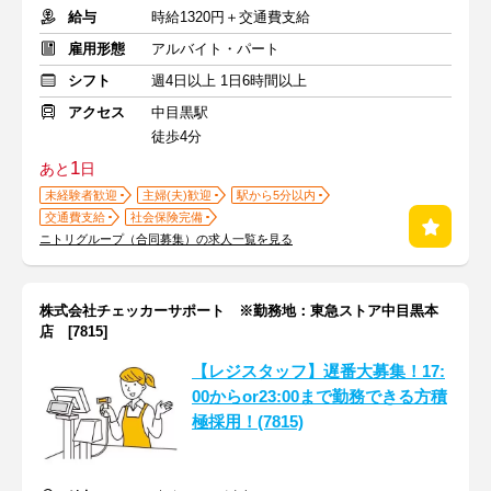
給与
時給1320円＋交通費支給
雇用形態
アルバイト・パート
シフト
週4日以上 1日6時間以上
アクセス
中目黒駅
徒歩4分
1
あと
日
未経験者歓迎
主婦(夫)歓迎
駅から5分以内
交通費支給
社会保険完備
ニトリグループ（合同募集）の求人一覧を見る
株式会社チェッカーサポート ※勤務地：東急ストア中目黒本
店 [7815]
【レジスタッフ】遅番大募集！17:
00からor23:00まで勤務できる方積
極採用！(7815)