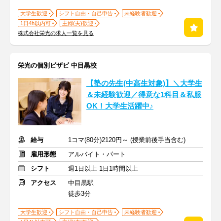
大学生歓迎
シフト自由・自己申告
未経験者歓迎
1日4h以内可
主婦(夫)歓迎
株式会社栄光の求人一覧を見る
栄光の個別ビザビ 中目黒校
【塾の先生(中高生対象)】＼大学生
＆未経験歓迎／得意な1科目＆私服
OK！大学生活躍中♪
給与
1コマ(80分)2120円～ (授業前後手当含む)
雇用形態
アルバイト・パート
シフト
週1日以上 1日1時間以上
アクセス
中目黒駅
徒歩3分
大学生歓迎
シフト自由・自己申告
未経験者歓迎