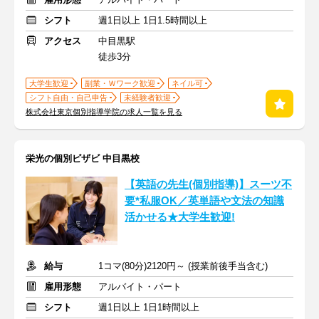
シフト
週1日以上 1日1.5時間以上
アクセス
中目黒駅
徒歩3分
大学生歓迎
副業・Ｗワーク歓迎
ネイル可
シフト自由・自己申告
未経験者歓迎
株式会社東京個別指導学院の求人一覧を見る
栄光の個別ビザビ 中目黒校
【英語の先生(個別指導)】スーツ不
要*私服OK／英単語や文法の知識
活かせる★大学生歓迎!
給与
1コマ(80分)2120円～ (授業前後手当含む)
雇用形態
アルバイト・パート
シフト
週1日以上 1日1時間以上