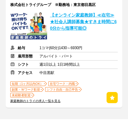
株式会社トライグループ ※勤務地：東京都目黒区
【オンライン家庭教師】≪在宅≫
★社会人講師募集★すきま時間に6
0分から指導可能◎
給与
1コマ(60分)1430～6930円
雇用形態
アルバイト・パート
シフト
週1日以上 1日1時間以上
アクセス
中目黒駅
短期（1ヶ月以内OK）
在宅ワーク・内職
副業・Ｗワーク歓迎
シフト自由・自己申告
未経験者歓迎
家庭教師のトライの求人一覧を見る