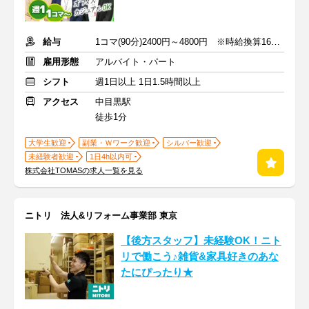
給与
1コマ(90分)2400円～4800円 ※時給換算1600円～3200円
雇用形態
アルバイト・パート
シフト
週1日以上 1日1.5時間以上
アクセス
中目黒駅
徒歩1分
大学生歓迎
副業・Ｗワーク歓迎
シルバー歓迎
未経験者歓迎
1日4h以内可
株式会社TOMASの求人一覧を見る
ニトリ 法人&リフォーム事業部 東京
【後方スタッフ】未経験OK！ニト
リで働こう♪雑貨&家具好きのあな
たにぴったり★