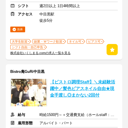
シフト
週2日以上 1日4時間以上
アクセス
中目黒駅
徒歩5分
急募
大学生歓迎
副業・Ｗワーク歓迎
ネイル可
ピアス可
シフト自由・自己申告
株式会社いくしまる.comの求人一覧を見る
Bistro庵GuRi中目黒
【ビストロ調理Staff】＼未経験活
躍中／髪色ピアスネイル自由★現
金手渡し◎まかない2回付
給与
時給1500円～＋交通費支給（ホールstaff：時給1400円～）
雇用形態
アルバイト・パート