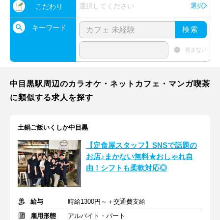
選択してください
選択
こだわり
キーワード
検索
含まない
中目黒駅周辺のカラオケ・ネットカフェ・マンガ喫茶
に類似する求人を探す
土鍋ご飯いくしか中目黒
【定食屋スタッフ】SNSで話題の
お店♪まかない無料★おしゃれ自
由！シフトも柔軟対応◎
給与
時給1300円～＋交通費支給
雇用形態
アルバイト・パート