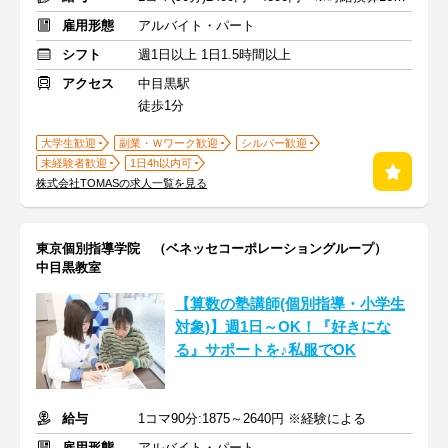
雇用形態
アルバイト・パート
シフト
週1日以上 1日1.5時間以上
アクセス
中目黒駅
徒歩1分
大学生歓迎
副業・Ｗワーク歓迎
シルバー歓迎
未経験者歓迎
1日4h以内可
株式会社TOMASの求人一覧を見る
東京個別指導学院 （ベネッセコーポレーショングループ）
中目黒教室
【算数の塾講師(個別指導・小学生
対象)】週1日～OK！『好きにな
る』サポートを♪私服でOK
給与
1コマ90分:1875～2640円 ※経験による
雇用形態
アルバイト・パート