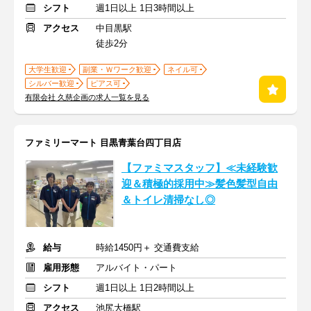
シフト
週1日以上 1日3時間以上
アクセス
中目黒駅
徒歩2分
大学生歓迎
副業・Ｗワーク歓迎
ネイル可
シルバー歓迎
ピアス可
有限会社 久慈企画の求人一覧を見る
ファミリーマート 目黒青葉台四丁目店
【ファミマスタッフ】≪未経験歓
迎＆積極的採用中≫髪色髪型自由
＆トイレ清掃なし◎
給与
時給1450円＋ 交通費支給
雇用形態
アルバイト・パート
シフト
週1日以上 1日2時間以上
アクセス
池尻大橋駅