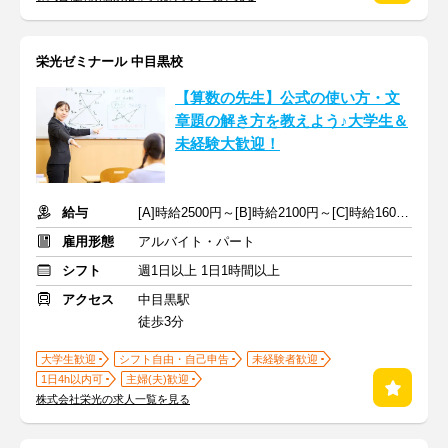
栄光ゼミナール 中目黒校
【算数の先生】公式の使い方・文
章題の解き方を教えよう♪大学生＆
未経験大歓迎！
給与
[A]時給2500円～[B]時給2100円～[C]時給1600円～ ※生徒数による
雇用形態
アルバイト・パート
シフト
週1日以上 1日1時間以上
アクセス
中目黒駅
徒歩3分
大学生歓迎
シフト自由・自己申告
未経験者歓迎
1日4h以内可
主婦(夫)歓迎
株式会社栄光の求人一覧を見る