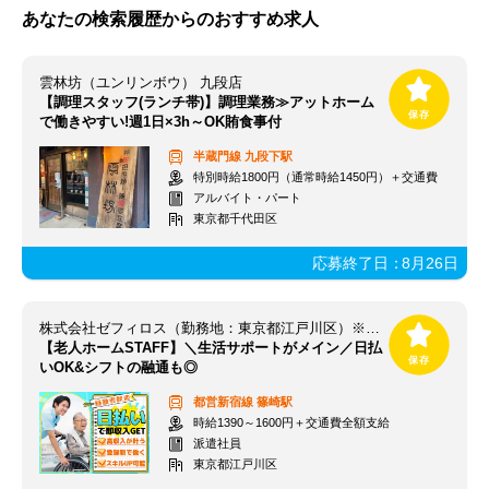
あなたの検索履歴からのおすすめ求人
雲林坊（ユンリンボウ） 九段店
【調理スタッフ(ランチ帯)】調理業務≫アットホーム
で働きやすい!週1日×3h～OK賄食事付
半蔵門線
九段下駅
特別時給1800円（通常時給1450円）＋交通費
アルバイト・パート
東京都千代田区
応募終了日：
8月26日
株式会社ゼフィロス（勤務地：東京都江戸川区）※案件ID：東00135
【老人ホームSTAFF】＼生活サポートがメイン／日払
いOK&シフトの融通も◎
都営新宿線
篠崎駅
時給1390～1600円＋交通費全額支給
派遣社員
東京都江戸川区