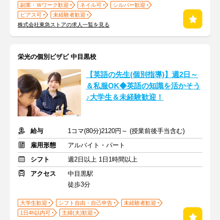
副業・Ｗワーク歓迎
ネイル可
シルバー歓迎
ピアス可
未経験者歓迎
株式会社東急ストアの求人一覧を見る
栄光の個別ビザビ 中目黒校
【英語の先生(個別指導)】週2日～
＆私服OK◆英語の知識を活かそう
♪大学生＆未経験歓迎！
給与
1コマ(80分)2120円～ (授業前後手当含む)
雇用形態
アルバイト・パート
シフト
週2日以上 1日1時間以上
アクセス
中目黒駅
徒歩3分
大学生歓迎
シフト自由・自己申告
未経験者歓迎
1日4h以内可
主婦(夫)歓迎