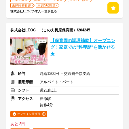
未経験者歓迎
主婦(夫)歓迎
株式会社LEOCの求人一覧を見る
株式会社LEOC （このえ長原保育園）/204245
【保育園の調理補助】オープニン
グ！家庭での"料理歴"を活かせる
★
給与
時給1300円 ＋交通費全額支給
雇用形態
アルバイト・パート
シフト
週2日以上
アクセス
長原駅
徒歩4分
オンライン面接可
2
あと
日