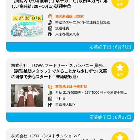
【病院内での看護助手】駅チカ│《月収例30万円》嬉
しい高時給♪20～50代が活躍中◎
西武新宿線
田無駅
時給1530～2162円+交通費全額支給
派遣社員
東京都西東京市
応募終了日：
8月31日
株式会社HITOWA フードサービスカンパニー(勤務地：フローレンスケア千鳥町/13171)
【調理補助スタッフ】できることから少しずつ♪充実
の研修で安心スタート！未経験歓迎♪
東急池上線
千鳥町駅
月給 21万4000円～23万5000円 + 交通費全額支給
正社員
東京都大田区
応募終了日：
8月27日
株式会社コプロコンストラクション/Z