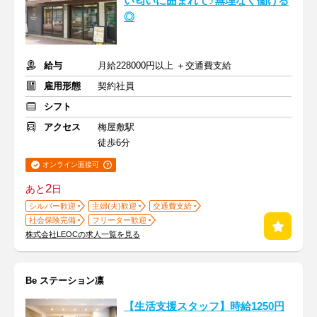
い匂いに囲まれて♪無理なく働ける
◎
給与
月給228000円以上 ＋交通費支給
雇用形態
契約社員
シフト
アクセス
梅屋敷駅
徒歩6分
オンライン面接可
2
あと
日
シルバー歓迎
主婦(夫)歓迎
交通費支給
社会保険完備
フリーター歓迎
株式会社LEOCの求人一覧を見る
Be ステーション凛
【生活支援スタッフ】時給1250円