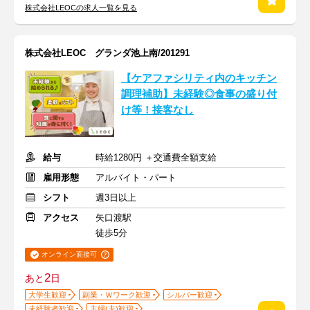
株式会社LEOCの求人一覧を見る
株式会社LEOC グランダ池上南/201291
【ケアファシリティ内のキッチン
調理補助】未経験◎食事の盛り付
け等！接客なし
給与
時給1280円 ＋交通費全額支給
雇用形態
アルバイト・パート
シフト
週3日以上
アクセス
矢口渡駅
徒歩5分
オンライン面接可
2
あと
日
大学生歓迎
副業・Ｗワーク歓迎
シルバー歓迎
未経験者歓迎
主婦(夫)歓迎