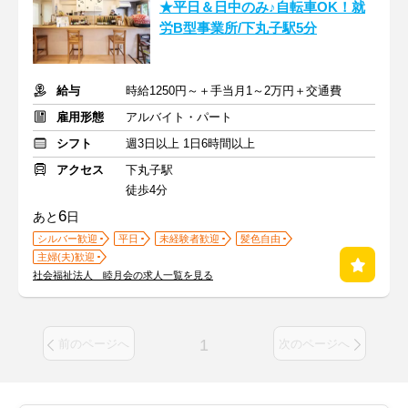
★平日＆日中のみ♪自転車OK！就
労B型事業所/下丸子駅5分
給与
時給1250円～＋手当月1～2万円＋交通費
雇用形態
アルバイト・パート
シフト
週3日以上 1日6時間以上
アクセス
下丸子駅
徒歩4分
6
あと
日
シルバー歓迎
平日
未経験者歓迎
髪色自由
主婦(夫)歓迎
社会福祉法人 睦月会の求人一覧を見る
1
前のページへ
次のページへ