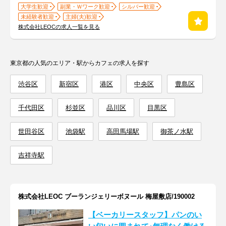
大学生歓迎
副業・Ｗワーク歓迎
シルバー歓迎
未経験者歓迎
主婦(夫)歓迎
株式会社LEOCの求人一覧を見る
東京都の人気のエリア・駅からカフェの求人を探す
渋谷区
新宿区
港区
中央区
豊島区
千代田区
杉並区
品川区
目黒区
世田谷区
池袋駅
高田馬場駅
御茶ノ水駅
吉祥寺駅
株式会社LEOC ブーランジェリーボヌール 梅屋敷店/190002
【ベーカリースタッフ】パンのい