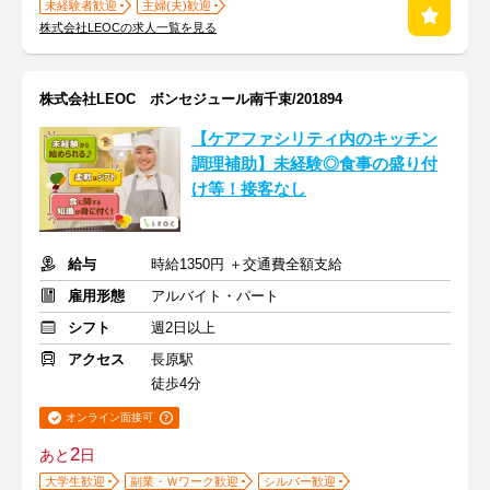
未経験者歓迎
主婦(夫)歓迎
株式会社LEOCの求人一覧を見る
株式会社LEOC ボンセジュール南千束/201894
【ケアファシリティ内のキッチン
調理補助】未経験◎食事の盛り付
け等！接客なし
給与
時給1350円 ＋交通費全額支給
雇用形態
アルバイト・パート
シフト
週2日以上
アクセス
長原駅
徒歩4分
オンライン面接可
2
あと
日
大学生歓迎
副業・Ｗワーク歓迎
シルバー歓迎