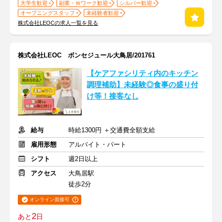
大学生歓迎
副業・Ｗワーク歓迎
シルバー歓迎
オープニングスタッフ
未経験者歓迎
株式会社LEOCの求人一覧を見る
株式会社LEOC ボンセジュール大鳥居/201761
【ケアファシリティ内のキッチン
調理補助】未経験◎食事の盛り付
け等！接客なし
給与
時給1300円 ＋交通費全額支給
雇用形態
アルバイト・パート
シフト
週2日以上
アクセス
大鳥居駅
徒歩2分
オンライン面接可
2
あと
日