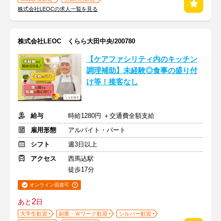
株式会社LEOCの求人一覧を見る
株式会社LEOC くらら大田中央/200780
【ケアファシリティ内のキッチン
調理補助】未経験◎食事の盛り付
け等！接客なし
給与
時給1280円 ＋交通費全額支給
雇用形態
アルバイト・パート
シフト
週3日以上
アクセス
西馬込駅
徒歩17分
オンライン面接可
2
あと
日
大学生歓迎
副業・Ｗワーク歓迎
シルバー歓迎