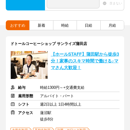
含まない
おすすめ
新着
時給
日給
月給
ドトールコーヒーショップ サンライズ蒲田店
【ホールSTAFF】蒲田駅から徒歩3
分！家事のスキマ時間で働ける♪マ
マさん大歓迎！
給与
時給1300円～+交通費支給
雇用形態
アルバイト・パート
シフト
週2日以上 1日4時間以上
アクセス
蓮沼駅
徒歩8分