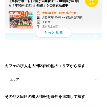
【事務サポート】8割が未経験★9～10連休が年3回
も！年間休日125日♪転勤ナシ◎男女活躍中
常磐線(上野－仙台)
北千住駅
月給29万1230円～+皆勤手当1万円
正社員
東京都足立区
応募終了日：
8月30日
カフェの求人を大田区内の他のエリアから探す
エリア
その他大田区の求人情報を条件を追加して探す