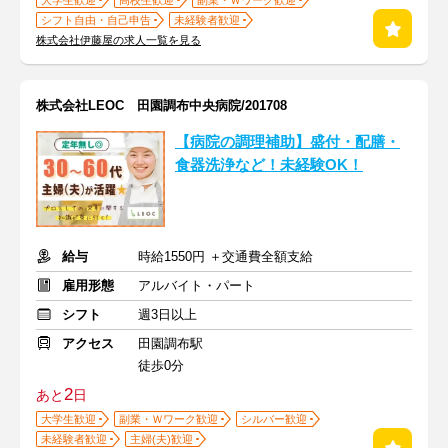
大学生歓迎
高校生歓迎
副業・Ｗワーク歓迎
シフト自由・自己申告
未経験者歓迎
株式会社伊藤屋の求人一覧を見る
株式会社LEOC 田園調布中央病院/201708
【病院の調理補助】盛付・配膳・
食器洗浄など！未経験OK！
給与
時給1550円 ＋交通費全額支給
雇用形態
アルバイト・パート
シフト
週3日以上
アクセス
田園調布駅
徒歩0分
2
あと
日
大学生歓迎
副業・Ｗワーク歓迎
シルバー歓迎
未経験者歓迎
主婦(夫)歓迎