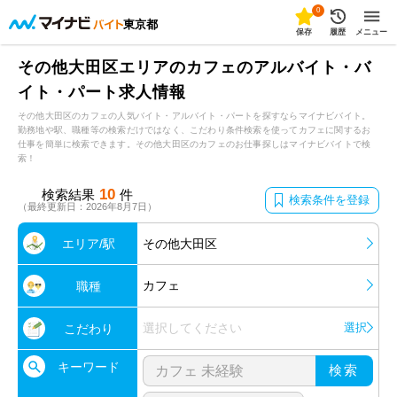
0
東京都
保存
履歴
メニュー
その他大田区エリアのカフェのアルバイト・バ
イト・パート求人情報
その他大田区のカフェの人気バイト・アルバイト・パートを探すならマイナビバイト。
勤務地や駅、職種等の検索だけではなく、こだわり条件検索を使ってカフェに関するお
仕事を簡単に検索できます。その他大田区のカフェのお仕事探しはマイナビバイトで検
索！
10
検索結果
件
検索条件を登録
（最終更新日：2026年8月7日）
エリア/駅
その他大田区
カフェ
職種
選択してください
選択
こだわり
キーワード
検索