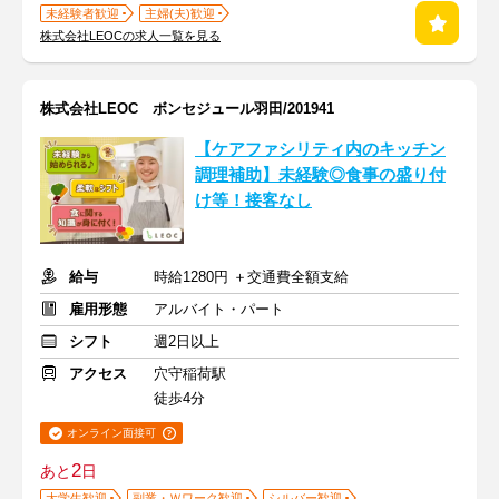
未経験者歓迎
主婦(夫)歓迎
株式会社LEOCの求人一覧を見る
株式会社LEOC ボンセジュール羽田/201941
【ケアファシリティ内のキッチン
調理補助】未経験◎食事の盛り付
け等！接客なし
給与
時給1280円 ＋交通費全額支給
雇用形態
アルバイト・パート
シフト
週2日以上
アクセス
穴守稲荷駅
徒歩4分
オンライン面接可
2
あと
日
大学生歓迎
副業・Ｗワーク歓迎
シルバー歓迎