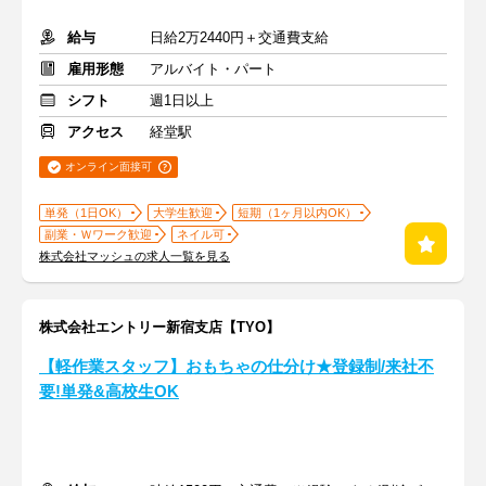
給与
日給2万2440円＋交通費支給
雇用形態
アルバイト・パート
シフト
週1日以上
アクセス
経堂駅
オンライン面接可
単発（1日OK）
大学生歓迎
短期（1ヶ月以内OK）
副業・Ｗワーク歓迎
ネイル可
株式会社マッシュの求人一覧を見る
株式会社エントリー新宿支店【TYO】
【軽作業スタッフ】おもちゃの仕分け★登録制/来社不
要!単発&高校生OK