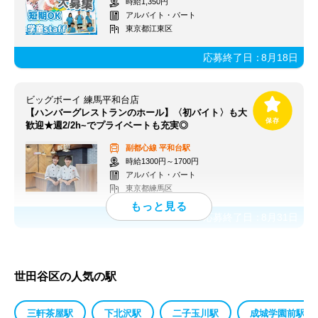
時給1,350円
アルバイト・パート
東京都江東区
応募終了日：
8月18日
ビッグボーイ 練馬平和台店
【ハンバーグレストランのホール】〈初バイト〉も大
歓迎★週2/2h~でプライベートも充実◎
副都心線
平和台駅
時給1300円～1700円
アルバイト・パート
東京都練馬区
応募終了日：
8月31日
世田谷区の人気の駅
三軒茶屋駅
下北沢駅
二子玉川駅
成城学園前駅