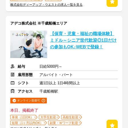
株式会社ディーアップ・ウエストの求人一覧を見る
アデコ株式会社 ※千歳船橋エリア
【保育・児童・福祉の職場体験】
ミドル～シニア世代歓迎◎1日だけ
の参加もOK♪WEBで登録！
給与
日給5000円～
雇用形態
アルバイト・パート
シフト
週1日以上 1日4時間以上
アクセス
千歳船橋駅
オンライン面接可
本日、掲載終了
単発（1日OK）
大学生歓迎
高校生歓迎
短期（1ヶ月以内OK）
副業・Ｗワーク歓迎