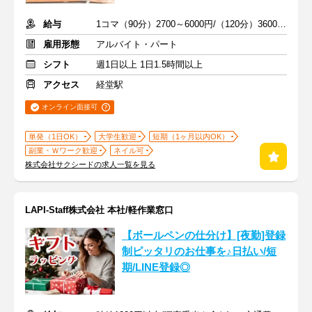
給与
1コマ（90分）2700～6000円/（120分）3600～1万2000円 +交通費
雇用形態
アルバイト・パート
シフト
週1日以上 1日1.5時間以上
アクセス
経堂駅
オンライン面接可
単発（1日OK）
大学生歓迎
短期（1ヶ月以内OK）
副業・Ｗワーク歓迎
ネイル可
株式会社サクシードの求人一覧を見る
LAPI-Staff株式会社 本社/軽作業窓口
【ボールペンの仕分け】[夜勤]登録
制ピッタリのお仕事を♪日払い/短
期/LINE登録◎