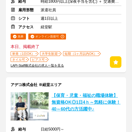
給与
時給1800円以上(深夜手当を含む) ＋ 交通費全額支給
雇用形態
派遣社員
シフト
週1日以上
アクセス
経堂駅
急募
オンライン面接可
本日、掲載終了
単発（1日OK）
大学生歓迎
短期（1ヶ月以内OK）
ネイル可
ピアス可
LAPI-Staff株式会社の求人一覧を見る
アデコ株式会社 ※経堂エリア
【保育・児童・福祉の職場体験】
無資格OK◎1日4ｈ～気軽に体験！
40～60代の方活躍中♪
給与
日給5000円～