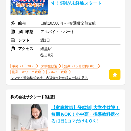
す！9割が未経験スタート
給与
日給10,500円～+交通費全額支給
雇用形態
アルバイト・パート
シフト
週1日
アクセス
経堂駅
徒歩0分
単発（1日OK）
大学生歓迎
短期（1ヶ月以内OK）
副業・Ｗワーク歓迎
シルバー歓迎
シンテイ警備株式会社 吉祥寺支社の求人一覧を見る
株式会社サクシード[経堂]
【家庭教師】登録制│大学生歓迎！
短期もOK！小中高・指導教科選べ
る♪1日1コマだけもOK！