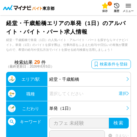
0
東京都
保存
履歴
メニュー
経堂・千歳船橋エリアの単発（1日）のアルバ
イト・バイト・パート求人情報
経堂・千歳船橋で単発（1日）の人気バイト・アルバイト・パートを探すならマイナビバ
イト。単発（1日）のバイトを探す際は、仕事内容をふまえた給与や日払いの有無が重要
なので、希望の給与や支払方法でバイトを探せる給与検索を活用しましょう！
29
検索結果
件
検索条件を登録
（最終更新日：2026年8月5日）
エリア/駅
経堂・千歳船橋
選択してください
選択
職種
単発（1日）
こだわり
キーワード
検索
含まない