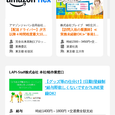
アマゾンジャパン合同会社 勤務地：浜田山エリア
株式会社ブレイブ MD立川支店/MDN13
【配送ドライバー】夕方
【訪問入浴の看護師】≪
【
以降４時間程度最大10,20
実務未経験OK≫"単発1
制
0円の報酬も可能!※ 単発
日"⇒好きな日・曜日で勤
日
完全出来高制(1ブロック：6600円以上）
時給2300～3450円+交通費全額
OK！週払いOK！
務★給与当日払い
間
業務委託
派遣社員
東京都 杉並区
東京都 立川市
LAPI-Staff株式会社 本社/軽作業窓口
【グッズ等の仕分け】[日勤]登録制
*給与即欲しくないですか?LINE登
録OK!
給与
時給1400円～1800円 +交通費全額支給