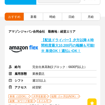
おすすめ
新着
時給
日給
月給
アマゾンジャパン合同会社 勤務地：経堂エリア
【配送ドライバー】夕方以降４時
間程度最大10,200円の報酬も可能!
※ 単発OK！週払いOK！
給与
完全出来高制(1ブロック：6600円以上）
雇用形態
業務委託
シフト
週1日以上
アクセス
経堂駅
単発（1日OK）
大学生歓迎
短期（1ヶ月以内OK）
副業・Ｗワーク歓迎
ネイル可