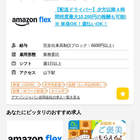
【配送ドライバー】夕方以降４時
間程度最大10,200円の報酬も可能!
※ 単発OK！週払いOK！
給与
完全出来高制(1ブロック：6600円以上）
雇用形態
業務委託
シフト
週1日以上
アクセス
山下駅
単発（1日OK）
大学生歓迎
短期（1ヶ月以内OK）
副業・Ｗワーク歓迎
ネイル可
アマゾンジャパン合同会社の求人一覧を見る
あなたにピッタリのおすすめ求人