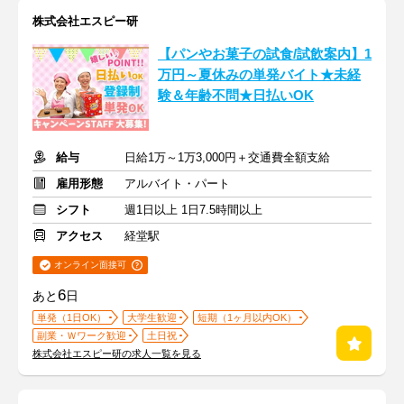
株式会社エスピー研
【パンやお菓子の試食/試飲案内】1
万円～夏休みの単発バイト★未経
験＆年齢不問★日払いOK
給与
日給1万～1万3,000円＋交通費全額支給
雇用形態
アルバイト・パート
シフト
週1日以上 1日7.5時間以上
アクセス
経堂駅
オンライン面接可
6
あと
日
単発（1日OK）
大学生歓迎
短期（1ヶ月以内OK）
副業・Ｗワーク歓迎
土日祝
株式会社エスピー研の求人一覧を見る