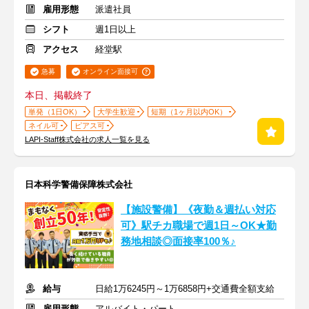
雇用形態
派遣社員
シフト
週1日以上
アクセス
経堂駅
急募
オンライン面接可
本日、掲載終了
単発（1日OK）
大学生歓迎
短期（1ヶ月以内OK）
ネイル可
ピアス可
LAPI-Staff株式会社の求人一覧を見る
日本科学警備保障株式会社
【施設警備】《夜勤＆週払い対応
可》駅チカ職場で週1日～OK★勤
務地相談◎面接率100％♪
給与
日給1万6245円～1万6858円+交通費全額支給
雇用形態
アルバイト・パート