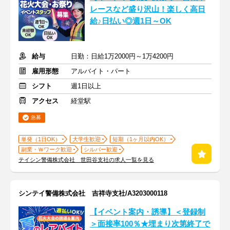
レースなど盛り沢山！楽しく高日
給♪日払い◎週1日～OK
給与
日勤：日給1万2000円～1万4200円
雇用形態
アルバイト・パート
シフト
週1日以上
アクセス
経堂駅
急募
単発（1日OK）
大学生歓迎
短期（1ヶ月以内OK）
副業・Ｗワーク歓迎
シルバー歓迎
テイシン警備株式会社 世田谷支社の求人一覧を見る
シンテイ警備株式会社 吉祥寺支社/A3203000118
【イベント案内・誘導】＜登録制
＞面接率100％★埋まり次第終了で