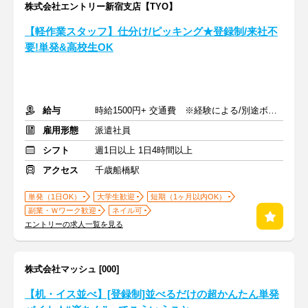
株式会社エントリー新宿支店【TYO】
【軽作業スタッフ】仕分け/ピッキング★登録制/来社不
要!単発&高校生OK
給与
時給1500円+ 交通費 ※経験による/別途ボーナス支給あり
雇用形態
派遣社員
シフト
週1日以上 1日4時間以上
アクセス
千歳船橋駅
単発（1日OK）
大学生歓迎
短期（1ヶ月以内OK）
副業・Ｗワーク歓迎
ネイル可
エントリーの求人一覧を見る
株式会社マッシュ [000]
【机・イス並べ】[登録制]並べるだけの超かんたん単発