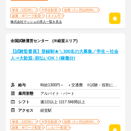
単発（1日OK）
大学生歓迎
短期（1ヶ月以内OK）
副業・Ｗワーク歓迎
ネイル可
株式会社マッシュの求人一覧を見る
全国試験運営センター (※経堂エリア)
【試験監督員】登録制★＼300名の大募集／学生～社会
人⇒大歓迎♪前払いOK！(稼働分)
給与
時給1300円～ ＋交通費 ※試験・役割により手当あり
雇用形態
アルバイト・パート
シフト
週1日以上 1日7.5時間以上
アクセス
経堂駅
単発（1日OK）
大学生歓迎
短期（1ヶ月以内OK）
副業・Ｗワーク歓迎
シルバー歓迎