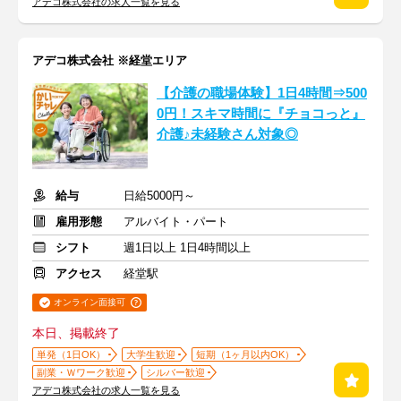
アデコ株式会社の求人一覧を見る
アデコ株式会社 ※経堂エリア
【介護の職場体験】1日4時間⇒500
0円！スキマ時間に『チョコっと』
介護♪未経験さん対象◎
給与
日給5000円～
雇用形態
アルバイト・パート
シフト
週1日以上 1日4時間以上
アクセス
経堂駅
オンライン面接可
本日、掲載終了
単発（1日OK）
大学生歓迎
短期（1ヶ月以内OK）
副業・Ｗワーク歓迎
シルバー歓迎
アデコ株式会社の求人一覧を見る