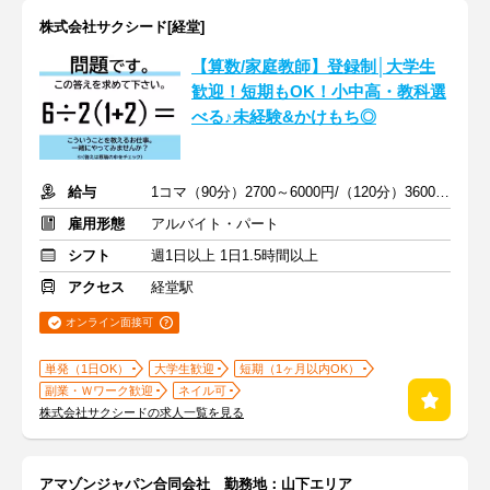
株式会社サクシード[経堂]
【算数/家庭教師】登録制│大学生
歓迎！短期もOK！小中高・教科選
べる♪未経験&かけもち◎
給与
1コマ（90分）2700～6000円/（120分）3600～1万2000円 +交通費
雇用形態
アルバイト・パート
シフト
週1日以上 1日1.5時間以上
アクセス
経堂駅
オンライン面接可
単発（1日OK）
大学生歓迎
短期（1ヶ月以内OK）
副業・Ｗワーク歓迎
ネイル可
株式会社サクシードの求人一覧を見る
アマゾンジャパン合同会社 勤務地：山下エリア