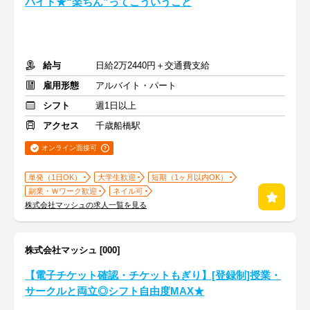
バイト★“楽ちん”ってこういうこと
給与
日給2万2440円＋交通費支給
雇用形態
アルバイト・パート
シフト
週1日以上
アクセス
千歳船橋駅
オンライン面接可
単発（1日OK）
大学生歓迎
短期（1ヶ月以内OK）
副業・Ｗワーク歓迎
ネイル可
株式会社マッシュの求人一覧を見る
株式会社マッシュ [000]
【電子チケット確認・チケットもぎり】[登録制]授業・
サークルと両立◎シフト自由度MAX★