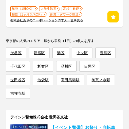
単発（1日OK）
大学生歓迎
高校生歓迎
短期（1ヶ月以内OK）
副業・Ｗワーク歓迎
有限会社あさのコーポレーションの求人一覧を見る
東京都の人気のエリア・駅から単発（1日）の求人を探す
渋谷区
新宿区
港区
中央区
豊島区
千代田区
杉並区
品川区
目黒区
世田谷区
池袋駅
高田馬場駅
御茶ノ水駅
吉祥寺駅
テイシン警備株式会社 世田谷支社
【イベント警備】お祭り・自転車