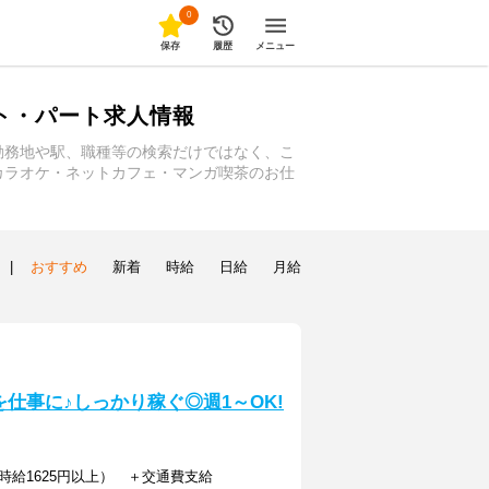
0
保存
履歴
メニュー
ト・パート求人情報
勤務地や駅、職種等の検索だけではなく、こ
カラオケ・ネットカフェ・マンガ喫茶のお仕
|
おすすめ
新着
時給
日給
月給
仕事に♪しっかり稼ぐ◎週1～OK!
帯時給1625円以上） ＋交通費支給