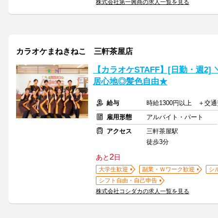
株式会社第一興商の求人一覧を見る
カラオケまねきねこ 三軒茶屋店
【カラオケSTAFF】[日勤・週2
居心地◎髪色自由★
給与
時給1300円以上 ＋交
雇用形態
アルバイト・パート
アクセス
三軒茶屋駅
徒歩3分
2
あと
日
大学生歓迎
副業・Ｗワーク歓迎
シ
シフト自由・自己申告
株式会社コシダカの求人一覧を見る