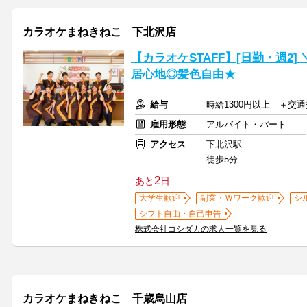
カラオケまねきねこ 下北沢店
【カラオケSTAFF】[日勤・週2
居心地◎髪色自由★
給与
時給1300円以上 ＋交
雇用形態
アルバイト・パート
アクセス
下北沢駅
徒歩5分
2
あと
日
大学生歓迎
副業・Ｗワーク歓迎
シ
シフト自由・自己申告
株式会社コシダカの求人一覧を見る
カラオケまねきねこ 千歳烏山店