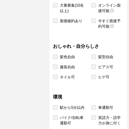
大量募集(10名
オンライン面
以上)
接可能
面接確約あり
今すぐ面接予
約可能
おしゃれ・自分らしさ
髪色自由
髪型自由
服装自由
ピアス可
ネイル可
ヒゲ可
環境
駅から5分以内
車通勤可
バイク/自転車
英語力・語学
通勤可
力が身に付く