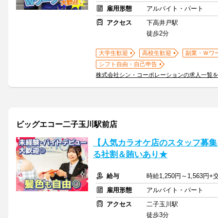
雇用形態
アルバイト・パート
アクセス
下高井戸駅
徒歩2分
大学生歓迎
高校生歓迎
副業・Ｗワ
シフト自由・自己申告
株式会社シン・コーポレーションの求人一覧
ビッグエコー二子玉川駅前店
【人気カラオケ店のスタッフ募集
る社割＆賄いあり★
給与
時給1,250円～1,563円
雇用形態
アルバイト・パート
アクセス
二子玉川駅
徒歩3分