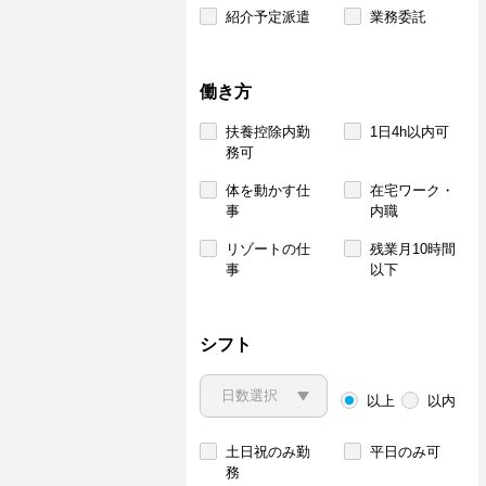
紹介予定派遣
業務委託
働き方
扶養控除内勤
1日4h以内可
務可
体を動かす仕
在宅ワーク・
事
内職
リゾートの仕
残業月10時間
事
以下
シフト
以上
以内
土日祝のみ勤
平日のみ可
務