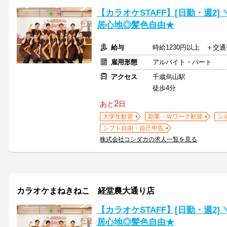
【カラオケSTAFF】[日勤・週2
居心地◎髪色自由★
給与
時給1230円以上 ＋交
雇用形態
アルバイト・パート
アクセス
千歳烏山駅
徒歩4分
2
あと
日
大学生歓迎
副業・Ｗワーク歓迎
シ
シフト自由・自己申告
株式会社コシダカの求人一覧を見る
カラオケまねきねこ 経堂農大通り店
【カラオケSTAFF】[日勤・週2
居心地◎髪色自由★