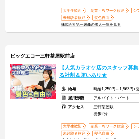
大学生歓迎
副業・Ｗワーク歓迎
シ
未経験者歓迎
髪色自由
株式会社第一興商の求人一覧を見る
ビッグエコー三軒茶屋駅前店
【人気カラオケ店のスタッフ募集
る社割＆賄いあり★
給与
時給1,250円～1,563円
雇用形態
アルバイト・パート
アクセス
三軒茶屋駅
徒歩2分
大学生歓迎
副業・Ｗワーク歓迎
シ
未経験者歓迎
髪色自由