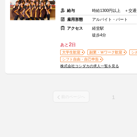
給与
時給1300円以上 ＋交
雇用形態
アルバイト・パート
アクセス
経堂駅
徒歩4分
2
あと
日
大学生歓迎
副業・Ｗワーク歓迎
シ
シフト自由・自己申告
株式会社コシダカの求人一覧を見る
1
前のページへ