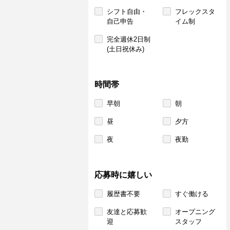
シフト自由・
フレックスタ
自己申告
イム制
完全週休2日制
(土日祝休み)
時間帯
早朝
朝
昼
夕方
夜
夜勤
応募時に嬉しい
履歴書不要
すぐ働ける
友達と応募歓
オープニング
迎
スタッフ