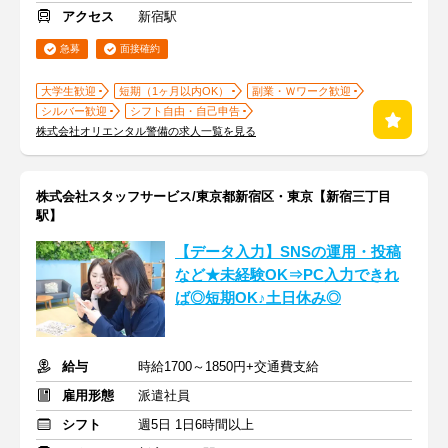
アクセス
新宿駅
急募
面接確約
大学生歓迎
短期（1ヶ月以内OK）
副業・Ｗワーク歓迎
シルバー歓迎
シフト自由・自己申告
株式会社オリエンタル警備の求人一覧を見る
株式会社スタッフサービス/東京都新宿区・東京【新宿三丁目
駅】
【データ入力】SNSの運用・投稿
など★未経験OK⇒PC入力できれ
ば◎短期OK♪土日休み◎
給与
時給1700～1850円+交通費支給
雇用形態
派遣社員
シフト
週5日 1日6時間以上