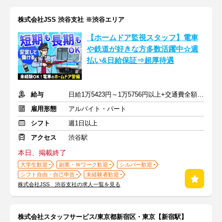
株式会社JSS 渋谷支社 ※渋谷エリア
【ホームドア監視スタッフ】電車
や鉄道が好きな方多数活躍中☆週
払い&日給保証⇒超厚待遇
給与
日給1万5423円～1万5756円以上+交通費全額支給
雇用形態
アルバイト・パート
シフト
週1日以上
アクセス
渋谷駅
本日、掲載終了
大学生歓迎
副業・Ｗワーク歓迎
シルバー歓迎
シフト自由・自己申告
未経験者歓迎
株式会社JSS 渋谷支社の求人一覧を見る
株式会社スタッフサービス/東京都新宿区・東京【新宿駅】