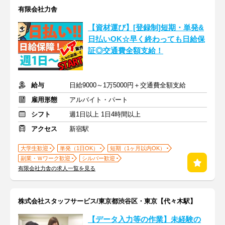
有限会社力舎
【資材運び】[登録制]短期・単発&
日払いOK☆早く終わっても日給保
証◎交通費全額支給！
給与
日給9000～1万5000円＋交通費全額支給
雇用形態
アルバイト・パート
シフト
週1日以上 1日4時間以上
アクセス
新宿駅
大学生歓迎
単発（1日OK）
短期（1ヶ月以内OK）
副業・Ｗワーク歓迎
シルバー歓迎
有限会社力舎の求人一覧を見る
株式会社スタッフサービス/東京都渋谷区・東京【代々木駅】
【データ入力等の作業】未経験の