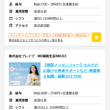
給与
時給1700～1850円+交通費支給
雇用形態
派遣社員
シフト
週5日 1日6時間以上
アクセス
西武新宿駅
ネイル可
ピアス可
平日
未経験者歓迎
髪色自由
株式会社スタッフサービスの求人一覧を見る
株式会社ブレイブ MD城南支店/MDJ13
【病院メッセンジャー】カルテの
お届けや患者サポートなど♪無資格
＆知識・経験ゼロでOK
給与
時給1600～2700円+交通費全額
雇用形態
派遣社員
シフト
週2日以上 1日6時間以上