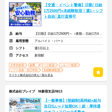
【交通・イベント警備】日勤│日給
1万2500円×未経験歓迎！週1～シフ
ト自由│直行直帰可
給与
【日勤】日給1万2500円～（夜勤：日給1万4000円～）
雇用形態
アルバイト・パート
シフト
週1日以上
アクセス
新宿駅
大学生歓迎
副業・Ｗワーク歓迎
シルバー歓迎
シフト自由・自己申告
未経験者歓迎
テイケイ株式会社の求人一覧を見る
株式会社ブレイブ NI新宿支店/NI13
【一般事務】[登録制]高時給×給与
当日払い×ド短期OK！超・厚待遇