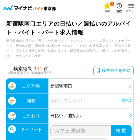
0
東京都
保存
履歴
メニュー
新宿駅南口エリアの日払い／週払いのアルバイ
ト・バイト・パート求人情報
新宿駅南口の日払い／週払いの人気バイト・アルバイト・パートを探すならマイナビバ
イト。勤務地や駅、職種等の検索だけではなく、こだわり条件検索を使って日払い／週
払いに関するお仕事を簡単に検索できます。新宿駅南口の日払い／週払いのお仕事探し
はマイナビバイトで検索！
111
検索結果
件
検索条件を登録
（最終更新日：2026年8月8日）
エリア/駅
新宿駅南口
選択してください
選択
職種
日払い／週払い
こだわり
キーワード
検索