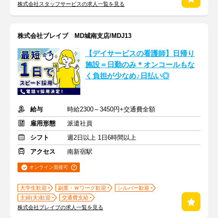
株式会社スタッフサービスの求人一覧を見る
株式会社ブレイブ MD城南支店/MDJ13
【デイサービスの看護師】日帰り
施設＝日勤のみ＊オンコールもな
く負担が少なめ♪日払い◎
給与
時給2300～3450円+交通費全額
雇用形態
派遣社員
シフト
週2日以上 1日6時間以上
アクセス
南新宿駅
オンライン面接可
大学生歓迎
副業・Ｗワーク歓迎
シルバー歓迎
主婦(夫)歓迎
交通費支給
株式会社ブレイブの求人一覧を見る