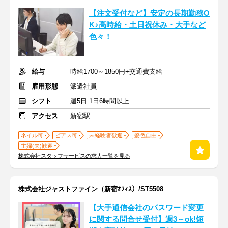
【注文受付など】安定の長期勤務O
K♪高時給・土日祝休み・大手など
色々！
給与
時給1700～1850円+交通費支給
雇用形態
派遣社員
シフト
週5日 1日6時間以上
アクセス
新宿駅
ネイル可
ピアス可
未経験者歓迎
髪色自由
主婦(夫)歓迎
株式会社スタッフサービスの求人一覧を見る
株式会社ジャストファイン（新宿ｵﾌｨｽ）/ST5508
【大手通信会社のパスワード変更
に関する問合せ受付】週3～ok!短