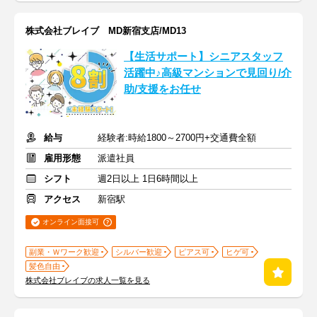
株式会社ブレイブ MD新宿支店/MD13
【生活サポート】シニアスタッフ
活躍中♪高級マンションで見回り/介
助/支援をお任せ
給与
経験者:時給1800～2700円+交通費全額
雇用形態
派遣社員
シフト
週2日以上 1日6時間以上
アクセス
新宿駅
オンライン面接可
副業・Ｗワーク歓迎
シルバー歓迎
ピアス可
ヒゲ可
髪色自由
株式会社ブレイブの求人一覧を見る