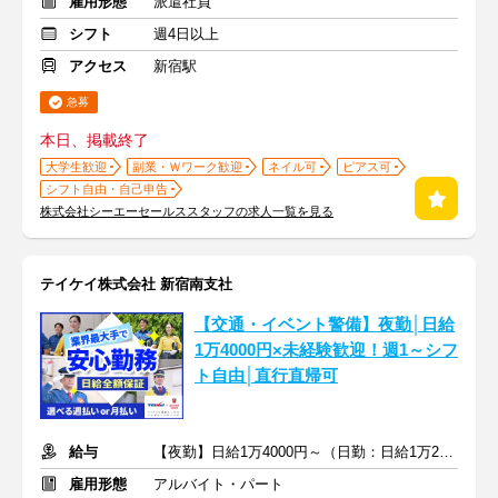
雇用形態
派遣社員
シフト
週4日以上
アクセス
新宿駅
急募
本日、掲載終了
大学生歓迎
副業・Ｗワーク歓迎
ネイル可
ピアス可
シフト自由・自己申告
株式会社シーエーセールススタッフの求人一覧を見る
テイケイ株式会社 新宿南支社
【交通・イベント警備】夜勤│日給
1万4000円×未経験歓迎！週1～シフ
ト自由│直行直帰可
給与
【夜勤】日給1万4000円～（日勤：日給1万2500円～）
雇用形態
アルバイト・パート