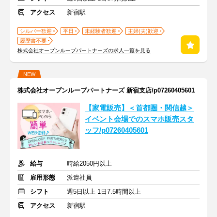
アクセス
新宿駅
シルバー歓迎
平日
未経験者歓迎
主婦(夫)歓迎
履歴書不要
株式会社オープンループパートナーズの求人一覧を見る
NEW
株式会社オープンループパートナーズ 新宿支店/p07260405601
【家電販売】＜首都圏・関信越＞
イベント会場でのスマホ販売スタ
ッフ/p07260405601
給与
時給2050円以上
雇用形態
派遣社員
シフト
週5日以上 1日7.5時間以上
アクセス
新宿駅