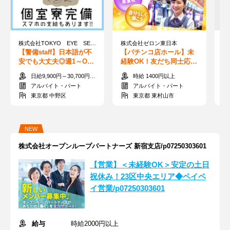
株式会社TOKYO EYE SERVICE＿中野坂上エリア(警備)
株式会社ゼロン東日本
【警備staff】日本語が不
【パチンコ店ホール】未
【
安でも大丈夫◎週1～O
経験OK！友だち同士応募
録
K！面接で2000円支給！
OK！人気の日払いシステ
入
日給9,900円～30,700円＋交通費全額支給
時給 1400円以上
日払い＆手渡し
ムあり！
ー
アルバイト・パート
アルバイト・パート
東京都 中野区
東京都 東村山市
NEW
株式会社オープンループパートナーズ 新宿支店/p07250303601
【営業】＜未経験OK＞安定の土日
祝休み！23区中央エリア◆ペイペ
イ営業/p07250303601
給与
時給2000円以上