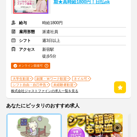
期★高時給1800円！日払ok
給与
時給1800円
雇用形態
派遣社員
シフト
週3日以上
アクセス
新宿駅
徒歩5分
オンライン面接可
大学生歓迎
副業・Ｗワーク歓迎
ネイル可
シフト自由・自己申告
未経験者歓迎
株式会社ジャストファインの求人一覧を見る
あなたにピッタリのおすすめ求人