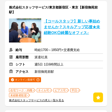
株式会社スタッフサービス/東京都新宿区・東京【新宿御苑前
駅】
【コールスタッフ】新しい事始め
ませんか？スキルアップ応援★未
経験OK◎綺麗なオフィス♪
給与
時給1700～1850円+交通費支給
雇用形態
派遣社員
シフト
週5日 1日6時間以上
アクセス
新宿御苑前駅
オンライン面接可
在宅ワーク・内職
ネイル可
ピアス可
平日
未経験者歓迎
株式会社スタッフサービスの求人一覧を見る