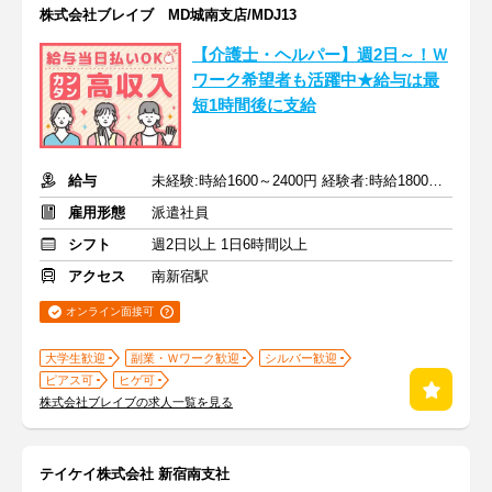
株式会社ブレイブ MD城南支店/MDJ13
【介護士・ヘルパー】週2日～！Ｗ
ワーク希望者も活躍中★給与は最
短1時間後に支給
給与
未経験:時給1600～2400円 経験者:時給1800～2700円+交通費全額
雇用形態
派遣社員
シフト
週2日以上 1日6時間以上
アクセス
南新宿駅
オンライン面接可
大学生歓迎
副業・Ｗワーク歓迎
シルバー歓迎
ピアス可
ヒゲ可
株式会社ブレイブの求人一覧を見る
テイケイ株式会社 新宿南支社