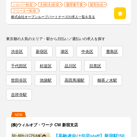
シルバー歓迎
主婦(夫)歓迎
履歴書不要
髪型自由
フリーター歓迎
株式会社オープンループパートナーズの求人一覧を見る
東京都の人気のエリア・駅から日払い／週払いの求人を探す
渋谷区
新宿区
港区
中央区
豊島区
千代田区
杉並区
品川区
目黒区
世田谷区
池袋駅
高田馬場駅
御茶ノ水駅
吉祥寺駅
NEW
(株)ウィルオブ・ワーク CW 新宿支店
【高齢者向け住宅staff】新宿駅!50