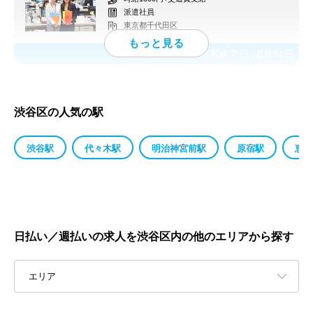
派遣社員
東京都千代田区
応募終了日：
8月31日
渋谷区の人気の駅
渋谷駅
代々木駅
明治神宮前駅
原宿駅
恵比
日払い／週払いの求人を渋谷区内の他のエリアから探す
エリア