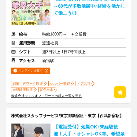
～60代が多数活躍中♪経験を活かし
て働こう◎
給与
時給1800円～ ＋交通費
雇用形態
派遣社員
シフト
週3日以上 1日7時間以上
アクセス
新宿駅
オンライン面接可
副業・Ｗワーク歓迎
シルバー歓迎
ピアス可
未経験者歓迎
髪色自由
株式会社ウィルオブ・ワークの求人一覧を見る
株式会社スタッフサービス/東京都新宿区・東京【西武新宿駅】
【電話受付】短期OK♪未経験歓
迎！大手・オシャレOK等、希望条