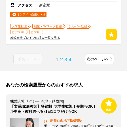
アクセス
新宿駅
オンライン面接可
大学生歓迎
副業・Ｗワーク歓迎
シルバー歓迎
ピアス可
ヒゲ可
株式会社ブレイブの求人一覧を見る
1
2
3
4
前のページへ
次のページへ
あなたの検索履歴からのおすすめ求人
株式会社サクシード[地下鉄成増]
【文系/家庭教師】登録制│大学生歓迎！短期もOK！
小中高・教科選べる♪1日1コマだけもOK
副都心線
地下鉄成増駅
1コマ（90分）2700～6000円/（120分）3600～1万2000円 +交通費