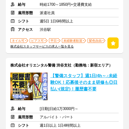
給与
時給1700～1850円+交通費支給
雇用形態
派遣社員
シフト
週5日 1日6時間以上
アクセス
渋谷駅
ネイル可
ピアス可
平日
未経験者歓迎
髪色自由
株式会社スタッフサービスの求人一覧を見る
株式会社オリエンタル警備 渋谷支社（勤務地：新宿エリア）
【警備スタッフ】週1日/4h～♪未経
験OK！応募後そのまま研修も◎日
払い(規定)！履歴書不要
給与
[日勤]日給1万3000円～
雇用形態
アルバイト・パート
シフト
週1日以上 1日4時間以上