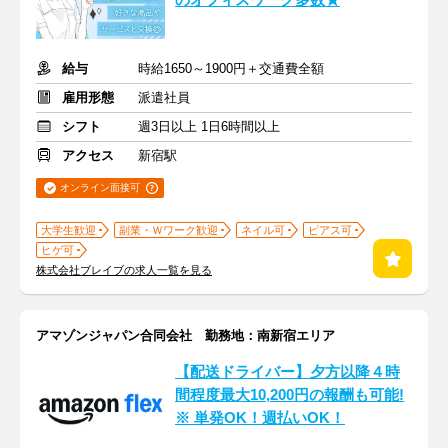
のオフィスワーク多数★
給与
時給1650～1900円＋交通費全額
雇用形態
派遣社員
シフト
週3日以上 1日6時間以上
アクセス
新宿駅
オンライン面接可
大学生歓迎
副業・Ｗワーク歓迎
ネイル可
ピアス可
ヒゲ可
株式会社ブレイブの求人一覧を見る
アマゾンジャパン合同会社 勤務地：南新宿エリア
【配送ドライバー】夕方以降４時
間程度最大10,200円の報酬も可能!
※ 単発OK！週払いOK！