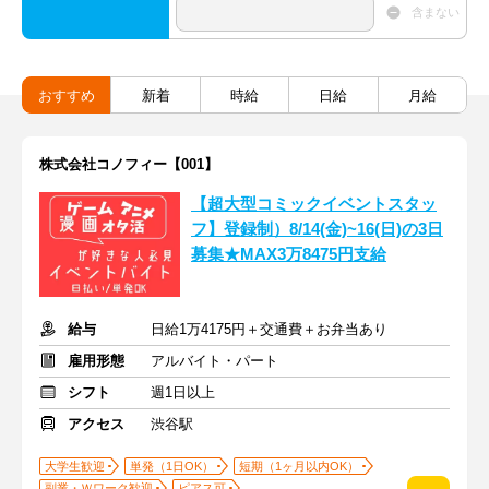
含まない
おすすめ
新着
時給
日給
月給
株式会社コノフィー【001】
【超大型コミックイベントスタッ
フ】登録制）8/14(金)~16(日)の3日
募集★MAX3万8475円支給
給与
日給1万4175円＋交通費＋お弁当あり
雇用形態
アルバイト・パート
シフト
週1日以上
アクセス
渋谷駅
大学生歓迎
単発（1日OK）
短期（1ヶ月以内OK）
副業・Ｗワーク歓迎
ピアス可