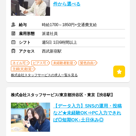
件から選べる
給与
時給1700～1850円+交通費支給
雇用形態
派遣社員
シフト
週5日 1日6時間以上
アクセス
西武新宿駅
ネイル可
ピアス可
未経験者歓迎
髪色自由
主婦(夫)歓迎
株式会社スタッフサービスの求人一覧を見る
株式会社スタッフサービス/東京都渋谷区・東京【渋谷駅】
【データ入力】SNSの運用・投稿
など★未経験OK⇒PC入力できれ
ば◎短期OK♪土日休み◎