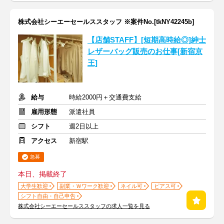
株式会社シーエーセールススタッフ ※案件No.[tkNY42245b]
【店舗STAFF】[短期高時給◎]紳士
レザーバッグ販売のお仕事[新宿京
王]
給与
時給2000円＋交通費支給
雇用形態
派遣社員
シフト
週2日以上
アクセス
新宿駅
急募
本日、掲載終了
大学生歓迎
副業・Ｗワーク歓迎
ネイル可
ピアス可
シフト自由・自己申告
株式会社シーエーセールススタッフの求人一覧を見る