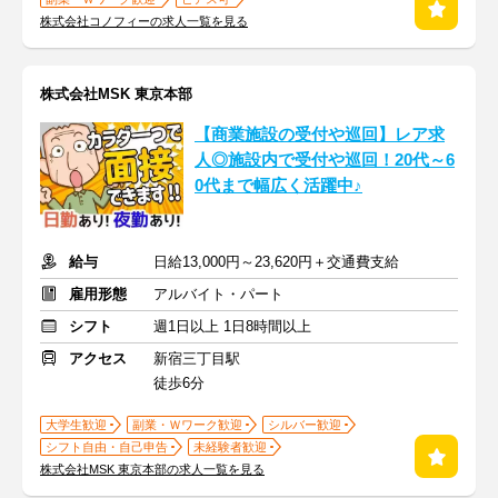
株式会社コノフィーの求人一覧を見る
株式会社MSK 東京本部
【商業施設の受付や巡回】レア求
人◎施設内で受付や巡回！20代～6
0代まで幅広く活躍中♪
給与
日給13,000円～23,620円＋交通費支給
雇用形態
アルバイト・パート
シフト
週1日以上 1日8時間以上
アクセス
新宿三丁目駅
徒歩6分
大学生歓迎
副業・Ｗワーク歓迎
シルバー歓迎
シフト自由・自己申告
未経験者歓迎
株式会社MSK 東京本部の求人一覧を見る