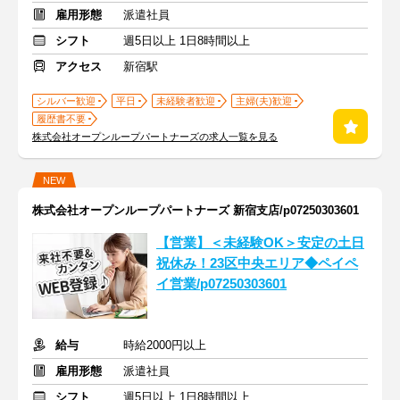
雇用形態
派遣社員
シフト
週5日以上 1日8時間以上
アクセス
新宿駅
シルバー歓迎
平日
未経験者歓迎
主婦(夫)歓迎
履歴書不要
株式会社オープンループパートナーズの求人一覧を見る
NEW
株式会社オープンループパートナーズ 新宿支店/p07250303601
【営業】＜未経験OK＞安定の土日
祝休み！23区中央エリア◆ペイペ
イ営業/p07250303601
給与
時給2000円以上
雇用形態
派遣社員
シフト
週5日以上 1日8時間以上