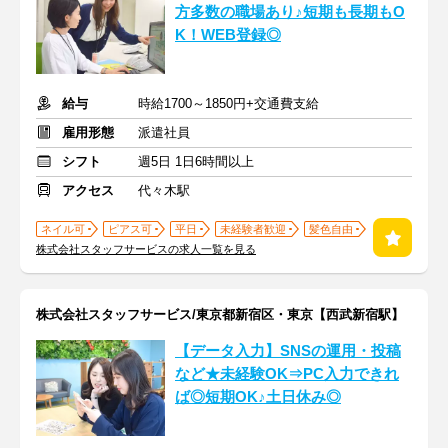
方多数の職場あり♪短期も長期もO
K！WEB登録◎
給与
時給1700～1850円+交通費支給
雇用形態
派遣社員
シフト
週5日 1日6時間以上
アクセス
代々木駅
ネイル可
ピアス可
平日
未経験者歓迎
髪色自由
株式会社スタッフサービスの求人一覧を見る
株式会社スタッフサービス/東京都新宿区・東京【西武新宿駅】
【データ入力】SNSの運用・投稿
など★未経験OK⇒PC入力できれ
ば◎短期OK♪土日休み◎