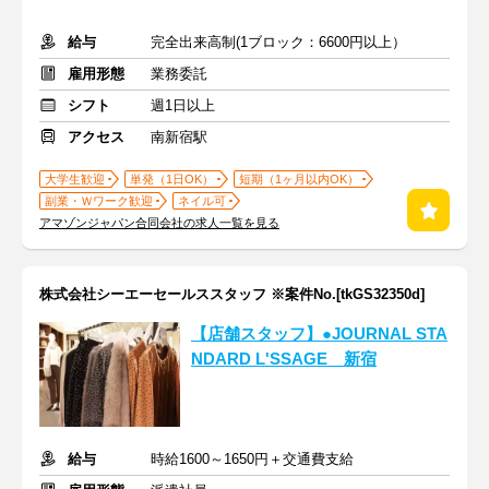
給与
完全出来高制(1ブロック：6600円以上）
雇用形態
業務委託
シフト
週1日以上
アクセス
南新宿駅
大学生歓迎
単発（1日OK）
短期（1ヶ月以内OK）
副業・Ｗワーク歓迎
ネイル可
アマゾンジャパン合同会社の求人一覧を見る
株式会社シーエーセールススタッフ ※案件No.[tkGS32350d]
【店舗スタッフ】●JOURNAL STA
NDARD L'SSAGE 新宿
給与
時給1600～1650円＋交通費支給