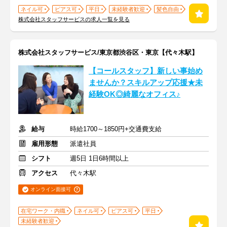
ネイル可
ピアス可
平日
未経験者歓迎
髪色自由
株式会社スタッフサービスの求人一覧を見る
株式会社スタッフサービス/東京都渋谷区・東京【代々木駅】
【コールスタッフ】新しい事始め
ませんか？スキルアップ応援★未
経験OK◎綺麗なオフィス♪
給与
時給1700～1850円+交通費支給
雇用形態
派遣社員
シフト
週5日 1日6時間以上
アクセス
代々木駅
オンライン面接可
在宅ワーク・内職
ネイル可
ピアス可
平日
未経験者歓迎