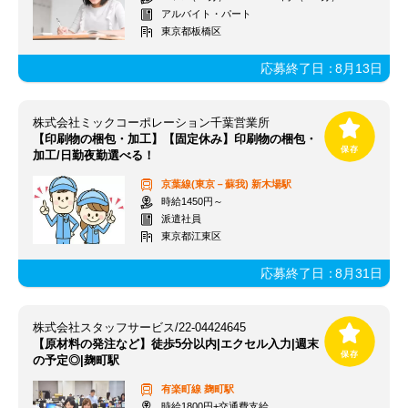
アルバイト・パート
東京都板橋区
応募終了日：
8月13日
株式会社ミックコーポレーション千葉営業所
【印刷物の梱包・加工】【固定休み】印刷物の梱包・
加工/日勤夜勤選べる！
京葉線(東京－蘇我)
新木場駅
時給1450円～
派遣社員
東京都江東区
応募終了日：
8月31日
株式会社スタッフサービス/22-04424645
【原材料の発注など】徒歩5分以内|エクセル入力|週末
の予定◎|麹町駅
有楽町線
麹町駅
時給1800円+交通費支給