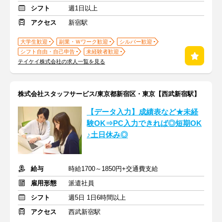
シフト
週1日以上
アクセス
新宿駅
大学生歓迎
副業・Ｗワーク歓迎
シルバー歓迎
シフト自由・自己申告
未経験者歓迎
テイケイ株式会社の求人一覧を見る
株式会社スタッフサービス/東京都新宿区・東京【西武新宿駅】
【データ入力】成績表など★未経
験OK⇒PC入力できれば◎短期OK
♪土日休み◎
給与
時給1700～1850円+交通費支給
雇用形態
派遣社員
シフト
週5日 1日6時間以上
アクセス
西武新宿駅