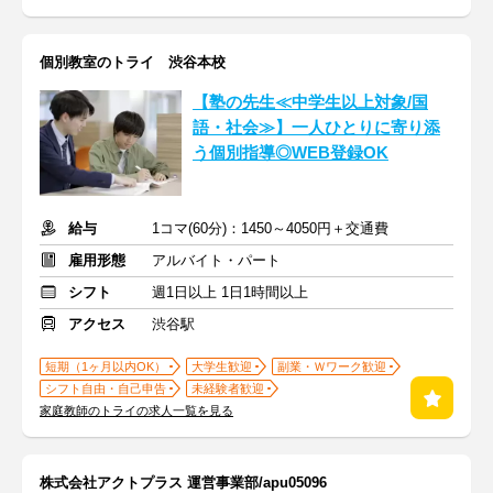
個別教室のトライ 渋谷本校
【塾の先生≪中学生以上対象/国
語・社会≫】一人ひとりに寄り添
う個別指導◎WEB登録OK
給与
1コマ(60分)：1450～4050円＋交通費
雇用形態
アルバイト・パート
シフト
週1日以上 1日1時間以上
アクセス
渋谷駅
短期（1ヶ月以内OK）
大学生歓迎
副業・Ｗワーク歓迎
シフト自由・自己申告
未経験者歓迎
家庭教師のトライの求人一覧を見る
株式会社アクトプラス 運営事業部/apu05096