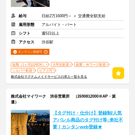
給与
日給2万1600円～ ＋ 交通費全額支給
雇用形態
アルバイト・パート
シフト
週5日以上
アクセス
渋谷駅
オンライン面接可
短期（1ヶ月以内OK）
大学生歓迎
副業・Ｗワーク歓迎
シルバー歓迎
ピアス可
株式会社マグナムメイドサービスの求人一覧を見る
株式会社マイワーク 渋谷営業所 （2690812000※AP・派
遣）
【タグ付け・仕分け】登録制/人気
アパレル商品のタグ付け等♪来社不
要！カンタンweb登録★