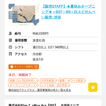
【販売STAFF】★夏休みオープニ
ング★＜8/27～9/9＞白エビせんべ
い販売♪渋谷
給与
時給1500円
雇用形態
派遣社員
シフト
週2日以上 1日7.5時間以上
アクセス
渋谷駅
徒歩1分
オンライン面接可
本日、掲載終了
短期（1ヶ月以内OK）
大学生歓迎
副業・Ｗワーク歓迎
オープニングスタッフ
シフト自由・自己申告
株式会社アクトプラス 運営事業部の求人一覧を見る
株式会社Plan Z_office Ace【002】 ※渋谷エリア