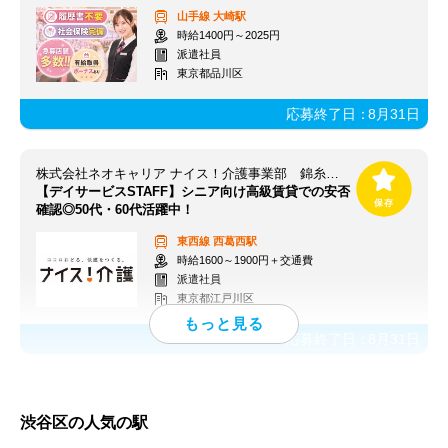
山手線
大崎駅
時給1400円～2025円
派遣社員
東京都品川区
応募終了日：
8月31日
株式会社ネオキャリア ナイス！介護事業部 錦糸町登録センター／KSC
【デイサービスSTAFF】シニア向け高級賃貸での安否
確認◎50代・60代活躍中！
東西線
西葛西駅
時給1600～1900円＋交通費
派遣社員
東京都江戸川区
応募終了日：
8月31日
渋谷区の人気の駅