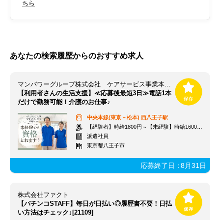
ちら
あなたの検索履歴からのおすすめ求人
マンパワーグループ株式会社 ケアサービス事業本部 立川支店/856443
【利用者さんの生活支援】≪応募後最短3日≫電話1本
だけで勤務可能！介護のお仕事♪
中央本線(東京－松本)
西八王子駅
【経験者】時給1800円～【未経験】時給1600円～ ※交通費全額
派遣社員
東京都八王子市
応募終了日：
8月31日
株式会社ファクト
【パチンコSTAFF】毎日が日払い◎履歴書不要！日払
い方法はチェック↓[21109]