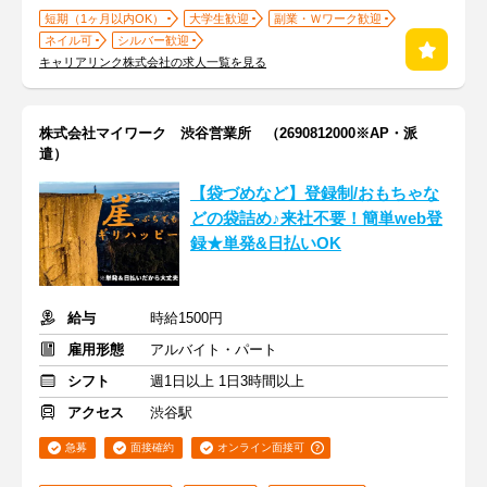
短期（1ヶ月以内OK）
大学生歓迎
副業・Ｗワーク歓迎
ネイル可
シルバー歓迎
キャリアリンク株式会社の求人一覧を見る
株式会社マイワーク 渋谷営業所 （2690812000※AP・派
遣）
【袋づめなど】登録制/おもちゃな
どの袋詰め♪来社不要！簡単web登
録★単発&日払いOK
給与
時給1500円
雇用形態
アルバイト・パート
シフト
週1日以上 1日3時間以上
アクセス
渋谷駅
急募
面接確約
オンライン面接可