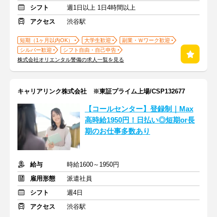
シフト
週1日以上 1日4時間以上
アクセス
渋谷駅
短期（1ヶ月以内OK）
大学生歓迎
副業・Ｗワーク歓迎
シルバー歓迎
シフト自由・自己申告
株式会社オリエンタル警備の求人一覧を見る
キャリアリンク株式会社 ※東証プライム上場/CSP132677
【コールセンター】登録制｜Max
高時給1950円！日払い◎短期or長
期のお仕事多数あり
給与
時給1600～1950円
雇用形態
派遣社員
シフト
週4日
アクセス
渋谷駅