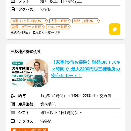
シフト
週1日以上 1日8時間以上
アクセス
渋谷駅
短期（1ヶ月以内OK）
大学生歓迎
単発（1日OK）
副業・Ｗワーク歓迎
シルバー歓迎
株式会社Plan Zの求人一覧を見る
三菱地所株式会社
【家事代行/お掃除】単発OK！スキ
マ時間で♪最大2200円◎三菱地所の
安心サポート！
給与
1勤務（1時間）：1480～2200円 + 交通費
雇用形態
業務委託
シフト
週1日以上 1日1時間以上
アクセス
渋谷駅
オンライン面接可