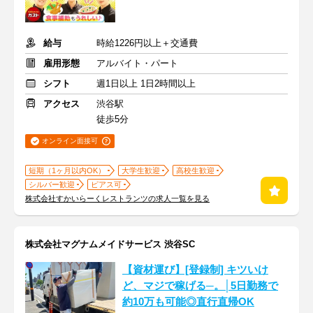
給与
時給1226円以上＋交通費
雇用形態
アルバイト・パート
シフト
週1日以上 1日2時間以上
アクセス
渋谷駅
徒歩5分
オンライン面接可
短期（1ヶ月以内OK）
大学生歓迎
高校生歓迎
シルバー歓迎
ピアス可
株式会社すかいらーくレストランツの求人一覧を見る
株式会社マグナムメイドサービス 渋谷SC
【資材運び】[登録制] キツいけ
ど、マジで稼げる─。│5日勤務で
約10万も可能◎直行直帰OK