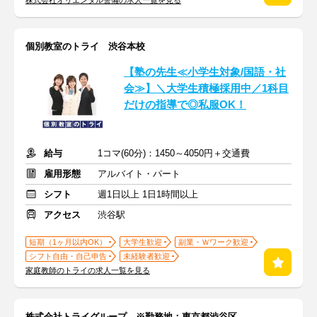
株式会社オリエンタル警備の求人一覧を見る
個別教室のトライ 渋谷本校
【塾の先生≪小学生対象/国語・社
会≫】＼大学生積極採用中／1科目
だけの指導で◎私服OK！
給与
1コマ(60分)：1450～4050円＋交通費
雇用形態
アルバイト・パート
シフト
週1日以上 1日1時間以上
アクセス
渋谷駅
短期（1ヶ月以内OK）
大学生歓迎
副業・Ｗワーク歓迎
シフト自由・自己申告
未経験者歓迎
家庭教師のトライの求人一覧を見る
株式会社トライグループ ※勤務地：東京都渋谷区