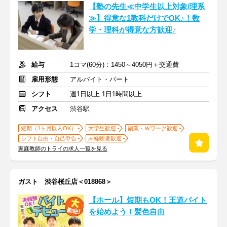
【塾の先生≪中学生以上対象/理系
≫】得意な1教科だけでOK♪！数
学・理科が得意な方歓迎♪
給与
1コマ(60分)：1450～4050円＋交通費
雇用形態
アルバイト・パート
シフト
週1日以上 1日1時間以上
アクセス
渋谷駅
短期（1ヶ月以内OK）
大学生歓迎
副業・Ｗワーク歓迎
シフト自由・自己申告
未経験者歓迎
家庭教師のトライの求人一覧を見る
ガスト 渋谷桜丘店＜018868＞
【ホール】短期もOK！王道バイト
を始めよう！髪色自由