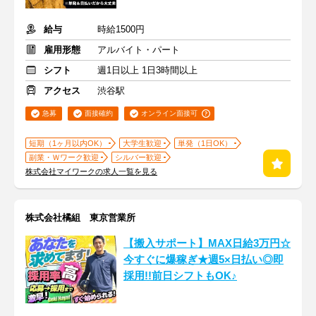
給与
時給1500円
雇用形態
アルバイト・パート
シフト
週1日以上 1日3時間以上
アクセス
渋谷駅
急募
面接確約
オンライン面接可
短期（1ヶ月以内OK）
大学生歓迎
単発（1日OK）
副業・Ｗワーク歓迎
シルバー歓迎
株式会社マイワークの求人一覧を見る
株式会社橘組 東京営業所
【搬入サポート】MAX日給3万円☆
今すぐに爆稼ぎ★週5×日払い◎即
採用!!前日シフトもOK♪