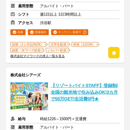
雇用形態
アルバイト・パート
シフト
週1日以上 1日3時間以上
アクセス
渋谷駅
急募
面接確約
オンライン面接可
短期（1ヶ月以内OK）
大学生歓迎
単発（1日OK）
副業・Ｗワーク歓迎
シルバー歓迎
株式会社マイワークの求人一覧を見る
株式会社シアーズ
【リゾートバイトSTAFF】登録制/
全国の観光地で住み込みOK!2カ月
で50万GET!生活費0円★
給与
時給1226～1500円＋交通費
雇用形態
アルバイト・パート