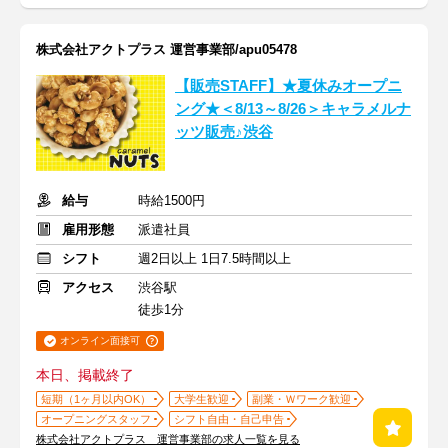
株式会社アクトプラス 運営事業部/apu05478
【販売STAFF】★夏休みオープニ
ング★＜8/13～8/26＞キャラメルナ
ッツ販売♪渋谷
給与
時給1500円
雇用形態
派遣社員
シフト
週2日以上 1日7.5時間以上
アクセス
渋谷駅
徒歩1分
オンライン面接可
本日、掲載終了
短期（1ヶ月以内OK）
大学生歓迎
副業・Ｗワーク歓迎
オープニングスタッフ
シフト自由・自己申告
株式会社アクトプラス 運営事業部の求人一覧を見る