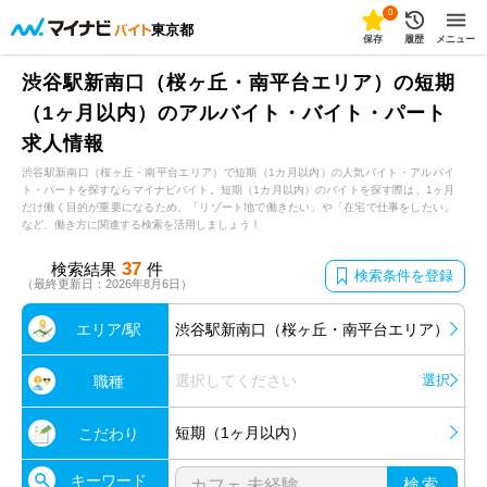
0
東京都
保存
履歴
メニュー
渋谷駅新南口（桜ヶ丘・南平台エリア）の短期
（1ヶ月以内）のアルバイト・バイト・パート
求人情報
渋谷駅新南口（桜ヶ丘・南平台エリア）で短期（1カ月以内）の人気バイト・アルバイ
ト・パートを探すならマイナビバイト。短期（1カ月以内）のバイトを探す際は、1ヶ月
だけ働く目的が重要になるため、「リゾート地で働きたい」や「在宅で仕事をしたい」
など、働き方に関連する検索を活用しましょう！
37
検索結果
件
検索条件を登録
（最終更新日：2026年8月6日）
エリア/駅
渋谷駅新南口（桜ヶ丘・南平台エリア）
選択してください
選択
職種
短期（1ヶ月以内）
こだわり
キーワード
検索