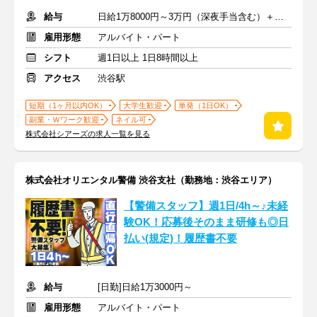
給与
日給1万8000円～3万円（深夜手当含む）＋交通費
雇用形態
アルバイト・パート
シフト
週1日以上 1日8時間以上
アクセス
渋谷駅
短期（1ヶ月以内OK）
大学生歓迎
単発（1日OK）
副業・Ｗワーク歓迎
ネイル可
株式会社シアーズの求人一覧を見る
株式会社オリエンタル警備 渋谷支社（勤務地：渋谷エリア）
【警備スタッフ】週1日/4h～♪未経
験OK！応募後そのまま研修も◎日
払い(規定)！履歴書不要
給与
[日勤]日給1万3000円～
雇用形態
アルバイト・パート