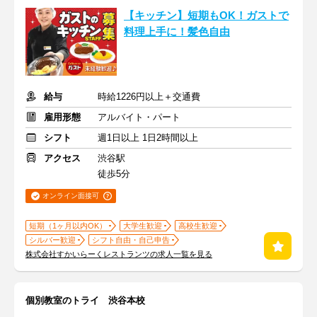
【キッチン】短期もOK！ガストで
料理上手に！髪色自由
給与
時給1226円以上＋交通費
雇用形態
アルバイト・パート
シフト
週1日以上 1日2時間以上
アクセス
渋谷駅
徒歩5分
オンライン面接可
短期（1ヶ月以内OK）
大学生歓迎
高校生歓迎
シルバー歓迎
シフト自由・自己申告
株式会社すかいらーくレストランツの求人一覧を見る
個別教室のトライ 渋谷本校