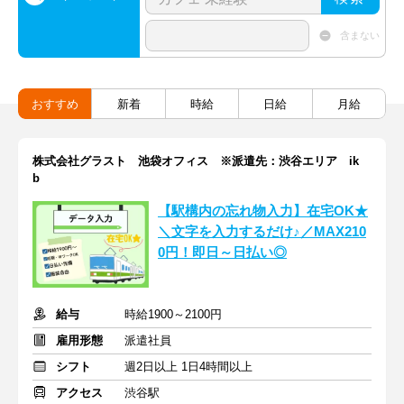
含まない
おすすめ
新着
時給
日給
月給
株式会社グラスト 池袋オフィス ※派遣先：渋谷エリア ik
b
【駅構内の忘れ物入力】在宅OK★
＼文字を入力するだけ♪／MAX210
0円！即日～日払い◎
給与
時給1900～2100円
雇用形態
派遣社員
シフト
週2日以上 1日4時間以上
アクセス
渋谷駅