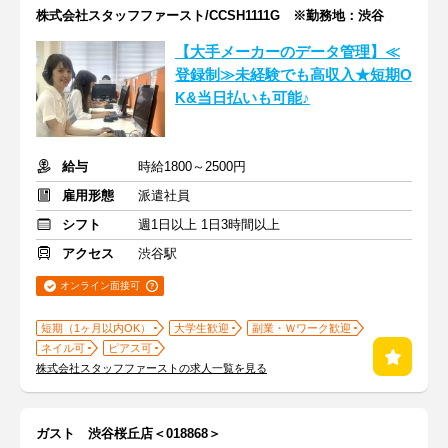
株式会社スタッフファースト/CCSH1111G ※勤務地：渋谷
【大手メーカーのデータ管理】≪
登録制≫未経験でも高収入★短期O
K&当日払いも可能♪
給与
時給1800～2500円
雇用形態
派遣社員
シフト
週1日以上 1日3時間以上
アクセス
渋谷駅
オンライン面接可
短期（1ヶ月以内OK）
大学生歓迎
副業・Ｗワーク歓迎
ネイル可
ピアス可
株式会社スタッフファーストの求人一覧を見る
ガスト 渋谷桜丘店＜018868＞