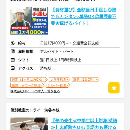
【資材運び】全額当日手渡し◎誰
でもカンタン♪単発OK◎履歴書不
要★稼げるバイト！
給与
日給1万4000円～+ 交通費全額支給
雇用形態
アルバイト・パート
シフト
週1日以上 1日8時間以上
アクセス
渋谷駅
短期（1ヶ月以内OK）
大学生歓迎
単発（1日OK）
副業・Ｗワーク歓迎
シルバー歓迎
株式会社Plan Zの求人一覧を見る
個別教室のトライ 渋谷本校
【塾の先生≪中学生以上対象/英語
≫】未経験もOK♪英語力も磨ける