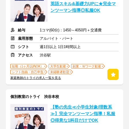
英語スキル&基礎力UPに★完全マ
ンツーマン指導◎私服OK
給与
1コマ(60分)：1450～4050円＋交通費
雇用形態
アルバイト・パート
シフト
週1日以上 1日1時間以上
アクセス
渋谷駅
短期（1ヶ月以内OK）
大学生歓迎
副業・Ｗワーク歓迎
シフト自由・自己申告
未経験者歓迎
家庭教師のトライの求人一覧を見る
個別教室のトライ 渋谷本校
【塾の先生≪小学生対象/理数系
≫】完全マンツーマン指導！私服
◎得意な1科目だけでOK