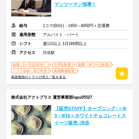
マンツーマン指導！
給与
1コマ(60分)：1450～4050円＋交通費
雇用形態
アルバイト・パート
シフト
週1日以上 1日1時間以上
アクセス
渋谷駅
短期（1ヶ月以内OK）
大学生歓迎
副業・Ｗワーク歓迎
シフト自由・自己申告
未経験者歓迎
家庭教師のトライの求人一覧を見る
株式会社アクトプラス 運営事業部/apu05527
【販売STAFF】オープニング♪＜9/
3～9/16＞ホワイトチョコレートス
イーツ販売♪渋谷