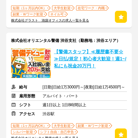
短期（1ヶ月以内OK）
大学生歓迎
在宅ワーク・内職
副業・Ｗワーク歓迎
ネイル可
株式会社グラスト 池袋オフィスの求人一覧を見る
株式会社オリエンタル警備 渋谷支社（勤務地：渋谷エリア）
【警備スタッフ】≪履歴書不要☆
≫日払/規定！初心者大歓迎！週1~/
私にも祝金20万円！
給与
[日勤]日給1万3000円～[夜勤]日給1万4500円～
雇用形態
アルバイト・パート
シフト
週1日以上 1日8時間以上
アクセス
渋谷駅
短期（1ヶ月以内OK）
大学生歓迎
副業・Ｗワーク歓迎
シルバー歓迎
シフト自由・自己申告