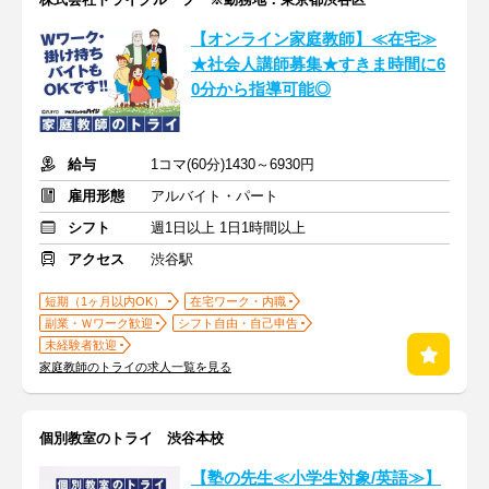
【オンライン家庭教師】≪在宅≫
★社会人講師募集★すきま時間に6
0分から指導可能◎
給与
1コマ(60分)1430～6930円
雇用形態
アルバイト・パート
シフト
週1日以上 1日1時間以上
アクセス
渋谷駅
短期（1ヶ月以内OK）
在宅ワーク・内職
副業・Ｗワーク歓迎
シフト自由・自己申告
未経験者歓迎
家庭教師のトライの求人一覧を見る
個別教室のトライ 渋谷本校
【塾の先生≪小学生対象/英語≫】