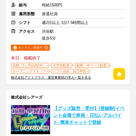
給与
時給1500円
雇用形態
派遣社員
シフト
週2日以上 1日7.5時間以上
アクセス
渋谷駅
徒歩5分
オンライン面接可
本日、掲載終了
短期（1ヶ月以内OK）
大学生歓迎
副業・Ｗワーク歓迎
オープニングスタッフ
シフト自由・自己申告
株式会社アクトプラス 運営事業部の求人一覧を見る
株式会社シアーズ
【グッズ販売・受付】[登録制]イベ
ント会場で単発・日払いアルバイ
ト♪簡単チャットで登録