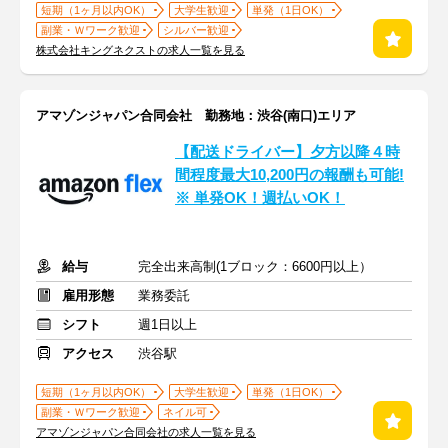
短期（1ヶ月以内OK）
大学生歓迎
単発（1日OK）
副業・Ｗワーク歓迎
シルバー歓迎
株式会社キングネクストの求人一覧を見る
アマゾンジャパン合同会社 勤務地：渋谷(南口)エリア
【配送ドライバー】夕方以降４時
間程度最大10,200円の報酬も可能!
※ 単発OK！週払いOK！
給与
完全出来高制(1ブロック：6600円以上）
雇用形態
業務委託
シフト
週1日以上
アクセス
渋谷駅
短期（1ヶ月以内OK）
大学生歓迎
単発（1日OK）
副業・Ｗワーク歓迎
ネイル可
アマゾンジャパン合同会社の求人一覧を見る