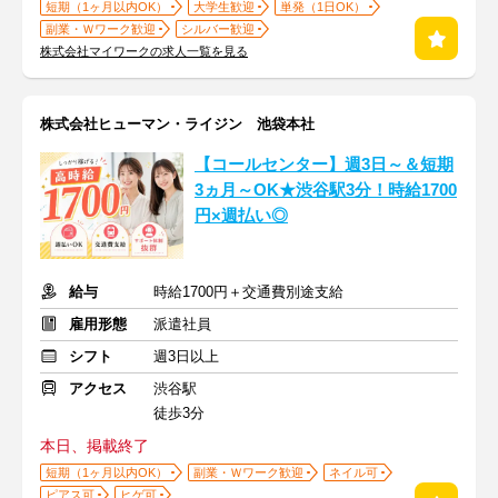
短期（1ヶ月以内OK）
大学生歓迎
単発（1日OK）
副業・Ｗワーク歓迎
シルバー歓迎
株式会社マイワークの求人一覧を見る
株式会社ヒューマン・ライジン 池袋本社
【コールセンター】週3日～＆短期
3ヵ月～OK★渋谷駅3分！時給1700
円×週払い◎
給与
時給1700円＋交通費別途支給
雇用形態
派遣社員
シフト
週3日以上
アクセス
渋谷駅
徒歩3分
本日、掲載終了
短期（1ヶ月以内OK）
副業・Ｗワーク歓迎
ネイル可
ピアス可
ヒゲ可