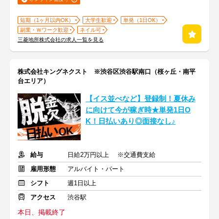
短期（1ヶ月以内OK）
大学生歓迎
単発（1日OK）
副業・Ｗワーク歓迎
ネイル可
三菱地所株式会社の求人一覧を見る
株式会社キングネクスト ※渋谷区渋谷駅南口（桜ヶ丘・南平
台エリア）
【イス並べなど】登録制！夏休み
に向けて今が稼ぎ時★単発1日O
K！日払いあり◎面接なし♪
給与
日給2万円以上 ※交通費支給
雇用形態
アルバイト・パート
シフト
週1日以上
アクセス
渋谷駅
本日、掲載終了