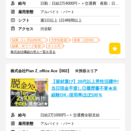
給与
日勤：日給2万4000円～＋交通費 夜勤：日給3万円～＋交通費
雇用形態
アルバイト・パート
シフト
週1日以上 1日4時間以上
アクセス
渋谷駅
短期（1ヶ月以内OK）
大学生歓迎
単発（1日OK）
副業・Ｗワーク歓迎
ネイル可
株式会社橘組の求人一覧を見る
株式会社Plan Z_office Ace【002】 ※渋谷エリア
【資材運び】20代以上男性活躍中!
当日現金手渡し◎履歴書不要★未
経験OK♪採用率ほぼ100％
給与
日給2万1000円～+ 交通費全額支給
雇用形態
アルバイト・パート