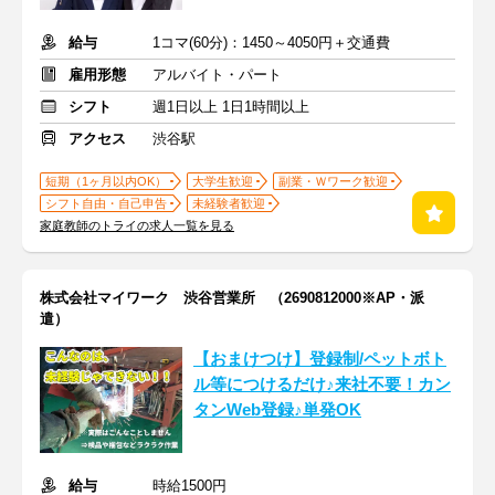
給与
1コマ(60分)：1450～4050円＋交通費
雇用形態
アルバイト・パート
シフト
週1日以上 1日1時間以上
アクセス
渋谷駅
短期（1ヶ月以内OK）
大学生歓迎
副業・Ｗワーク歓迎
シフト自由・自己申告
未経験者歓迎
家庭教師のトライの求人一覧を見る
株式会社マイワーク 渋谷営業所 （2690812000※AP・派
遣）
【おまけつけ】登録制/ペットボト
ル等につけるだけ♪来社不要！カン
タンWeb登録♪単発OK
給与
時給1500円