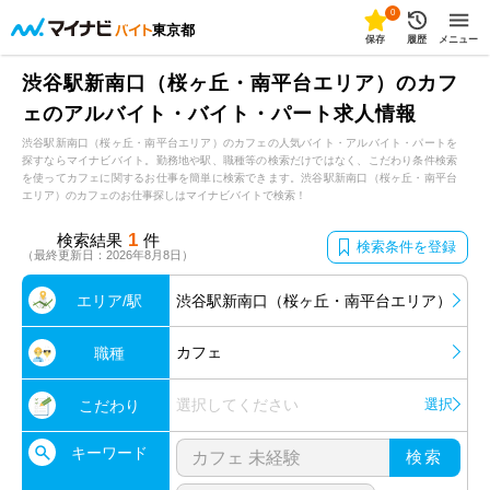
0
東京都
保存
履歴
メニュー
渋谷駅新南口（桜ヶ丘・南平台エリア）のカフ
ェのアルバイト・バイト・パート求人情報
渋谷駅新南口（桜ヶ丘・南平台エリア）のカフェの人気バイト・アルバイト・パートを
探すならマイナビバイト。勤務地や駅、職種等の検索だけではなく、こだわり条件検索
を使ってカフェに関するお仕事を簡単に検索できます。渋谷駅新南口（桜ヶ丘・南平台
エリア）のカフェのお仕事探しはマイナビバイトで検索！
1
検索結果
件
検索条件を登録
（最終更新日：2026年8月8日）
エリア/駅
渋谷駅新南口（桜ヶ丘・南平台エリア）
カフェ
職種
選択してください
選択
こだわり
キーワード
検索