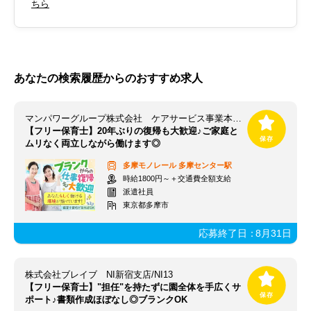
ちら
あなたの検索履歴からのおすすめ求人
マンパワーグループ株式会社 ケアサービス事業本部 首都圏保育/1009999
【フリー保育士】20年ぶりの復帰も大歓迎♪ご家庭と
ムリなく両立しながら働けます◎
多摩モノレール
多摩センター駅
時給1800円～＋交通費全額支給
派遣社員
東京都多摩市
応募終了日：
8月31日
株式会社ブレイブ NI新宿支店/NI13
【フリー保育士】"担任"を持たずに園全体を手広くサ
ポート♪書類作成ほぼなし◎ブランクOK