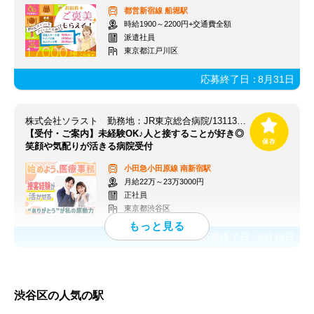
都営新宿線
船堀駅
時給1900～2200円+交通費全額
派遣社員
東京都江戸川区
応募終了日：
8月31日
株式会社ソラスト 勤務地：JR東京総合病院/1311370071-045
【受付・ご案内】未経験OK♪人と接することが好き◎
笑顔や気配りが活きる病院受付
小田急小田原線
南新宿駅
月給22万～23万3000円
正社員
東京都渋谷区
応募終了日：
8月19日
渋谷区の人気の駅