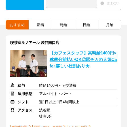
含まない
おすすめ
新着
時給
日給
月給
喫茶室ルノアール 渋谷南口店
【カフェスタッフ】高時給1400円×
稼働分前払いOK◎駅チカの人気Ca
fe♪嬉しい社割あり★
給与
時給1400円～＋交通費
雇用形態
アルバイト・パート
シフト
週1日以上 1日4時間以上
アクセス
渋谷駅
徒歩3分