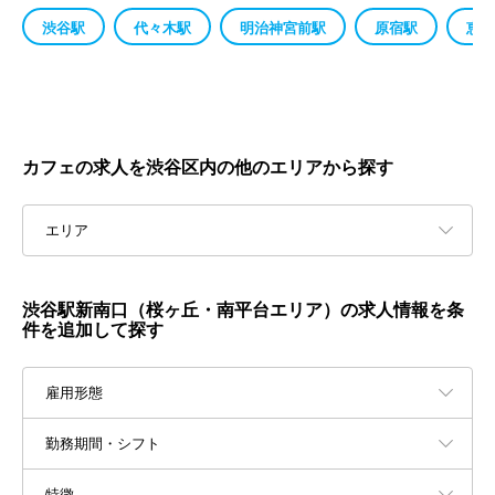
渋谷駅
代々木駅
明治神宮前駅
原宿駅
恵比
カフェの求人を渋谷区内の他のエリアから探す
エリア
渋谷駅新南口（桜ヶ丘・南平台エリア）の求人情報を条
件を追加して探す
雇用形態
勤務期間・シフト
特徴