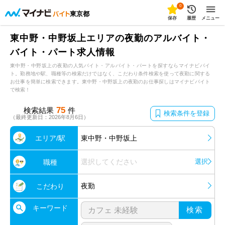
0
東京都
保存
履歴
メニュー
東中野・中野坂上エリアの夜勤のアルバイト・
バイト・パート求人情報
東中野・中野坂上の夜勤の人気バイト・アルバイト・パートを探すならマイナビバイ
ト。勤務地や駅、職種等の検索だけではなく、こだわり条件検索を使って夜勤に関する
お仕事を簡単に検索できます。東中野・中野坂上の夜勤のお仕事探しはマイナビバイト
で検索！
75
検索結果
件
検索条件を登録
（最終更新日：2026年8月6日）
エリア/駅
東中野・中野坂上
選択してください
選択
職種
夜勤
こだわり
キーワード
検索