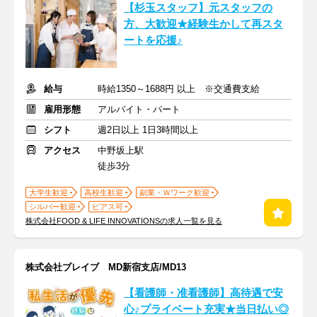
【杉玉スタッフ】元スタッフの
方、大歓迎★経験生かして再スタ
ートを応援♪
給与
時給1350～1688円 以上 ※交通費支給
雇用形態
アルバイト・パート
シフト
週2日以上 1日3時間以上
アクセス
中野坂上駅
徒歩3分
大学生歓迎
高校生歓迎
副業・Ｗワーク歓迎
シルバー歓迎
ピアス可
株式会社FOOD & LIFE INNOVATIONSの求人一覧を見る
株式会社ブレイブ MD新宿支店/MD13
【看護師・准看護師】高待遇で安
心♪プライベート充実★当日払い◎