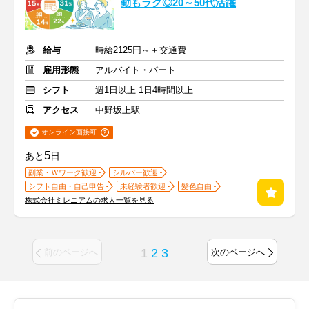
勤もラク◎20～50代活躍
給与
時給2125円～＋交通費
雇用形態
アルバイト・パート
シフト
週1日以上 1日4時間以上
アクセス
中野坂上駅
オンライン面接可
5
あと
日
副業・Ｗワーク歓迎
シルバー歓迎
シフト自由・自己申告
未経験者歓迎
髪色自由
株式会社ミレニアムの求人一覧を見る
1
2
3
前のページへ
次のページへ