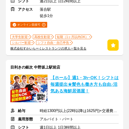
シフト
週2日以上 1日2時間以上
アクセス
落合駅
徒歩1分
オンライン面接可
大学生歓迎
高校生歓迎
短期（1ヶ月以内OK）
シルバー歓迎
シフト自由・自己申告
株式会社すかいらーくレストランツの求人一覧を見る
目利きの銀次 中野坂上駅前店
【ホール】週1・3h~OK！シフトは
毎週提出★髪色も働き方も自由♪活
気ある海鮮居酒屋！
給与
時給1300円以上(22時以降は1625円)+交通費規定内支給
雇用形態
アルバイト・パート
シフト
週1日以上 1日3時間以上