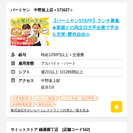
バーミヤン 中野坂上店＜171627＞
【バーミヤンSTAFF】ランチ募集
★家庭との両立◎大手企業で手当
も充実♪髪色自由☆
給与
時給1250円以上＋交通費
雇用形態
アルバイト・パート
シフト
週2日以上 1日2時間以上
アクセス
中野坂上駅
徒歩1分
大学生歓迎
シルバー歓迎
シフト自由・自己申告
未経験者歓迎
髪色自由
株式会社すかいらーくレストランツの求人一覧を見る
サミットストア 鍋屋横丁店 (店舗コード162)