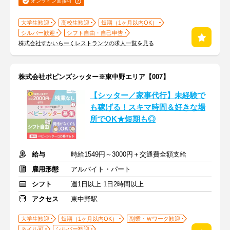
オンライン面接可
大学生歓迎
高校生歓迎
短期（1ヶ月以内OK）
シルバー歓迎
シフト自由・自己申告
株式会社すかいらーくレストランツの求人一覧を見る
株式会社ポピンズシッター※東中野エリア【007】
【シッター／家事代行】未経験で
も稼げる！スキマ時間＆好きな場
所でOK★短期も◎
給与
時給1549円～3000円＋交通費全額支給
雇用形態
アルバイト・パート
シフト
週1日以上 1日2時間以上
アクセス
東中野駅
大学生歓迎
短期（1ヶ月以内OK）
副業・Ｗワーク歓迎
ネイル可
シルバー歓迎