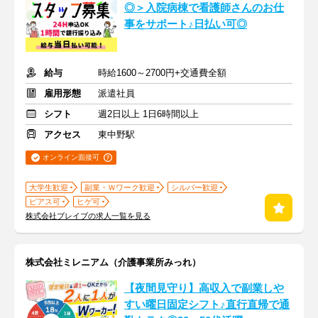
◎＞入院病棟で看護師さんのお仕
事をサポート♪日払い可◎
給与
時給1600～2700円+交通費全額
雇用形態
派遣社員
シフト
週2日以上 1日6時間以上
アクセス
東中野駅
オンライン面接可
大学生歓迎
副業・Ｗワーク歓迎
シルバー歓迎
ピアス可
ヒゲ可
株式会社ブレイブの求人一覧を見る
株式会社ミレニアム（介護事業所みっれ）
【夜間見守り】高収入で副業しや
すい曜日固定シフト♪直行直帰で通