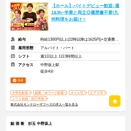
【ホール】バイトデビュー歓迎♪週
1&3h~学業と両立◎履歴書不要!九
州料理をお届け！
給与
時給1300円以上(22時以降は1625円)+交通費規定内支給
雇用形態
アルバイト・パート
シフト
週1日以上 1日3時間以上
アクセス
中野坂上駅
徒歩4分
急募
大学生歓迎
副業・Ｗワーク歓迎
ネイル可
ピアス可
シフト自由・自己申告
株式会社モンテローザフーズの求人一覧を見る
鮨 酒 肴 杉玉 中野坂上