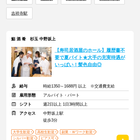
吉祥寺駅
鮨 酒 肴 杉玉 中野坂上
【寿司居酒屋のホール】履歴書不
要で夏バイト★大手の充実待遇が
いっぱい！髪色自由◎
給与
時給1350～1688円 以上 ※交通費支給
雇用形態
アルバイト・パート
シフト
週2日以上 1日3時間以上
アクセス
中野坂上駅
徒歩3分
大学生歓迎
高校生歓迎
副業・Ｗワーク歓迎
シルバー歓迎
ピアス可