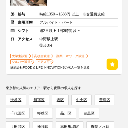
給与
時給1350～1688円 以上 ※交通費支給
雇用形態
アルバイト・パート
シフト
週2日以上 1日3時間以上
アクセス
中野坂上駅
徒歩3分
大学生歓迎
高校生歓迎
副業・Ｗワーク歓迎
シルバー歓迎
ピアス可
株式会社FOOD & LIFE INNOVATIONSの求人一覧を見る
東京都の人気のエリア・駅から夜勤の求人を探す
渋谷区
新宿区
港区
中央区
豊島区
千代田区
杉並区
品川区
目黒区
世田谷区
池袋駅
高田馬場駅
御茶ノ水駅