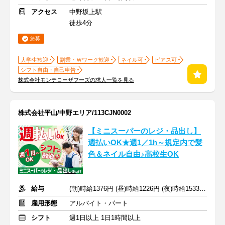
アクセス
中野坂上駅
徒歩4分
急募
大学生歓迎
副業・Ｗワーク歓迎
ネイル可
ピアス可
シフト自由・自己申告
株式会社モンテローザフーズの求人一覧を見る
株式会社平山/中野エリア/113CJN0002
【ミニスーパーのレジ・品出し】
週払いOK★週1／1h～規定内で髪
色＆ネイル自由♪高校生OK
給与
(朝)時給1376円 (昼)時給1226円 (夜)時給1533円＋交通費
雇用形態
アルバイト・パート
シフト
週1日以上 1日1時間以上