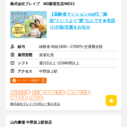
株式会社ブレイブ MD新宿支店/MD13
【高齢者マンションstaff】"施
設"というより"家"なんです★見回
り/介助/支援をお任せ
給与
経験者:時給1800～2700円+交通費全額
雇用形態
派遣社員
シフト
週2日以上 1日6時間以上
アクセス
中野坂上駅
オンライン面接可
大学生歓迎
副業・Ｗワーク歓迎
シルバー歓迎
ピアス可
ヒゲ可
株式会社ブレイブの求人一覧を見る
山内農場 中野坂上駅前店