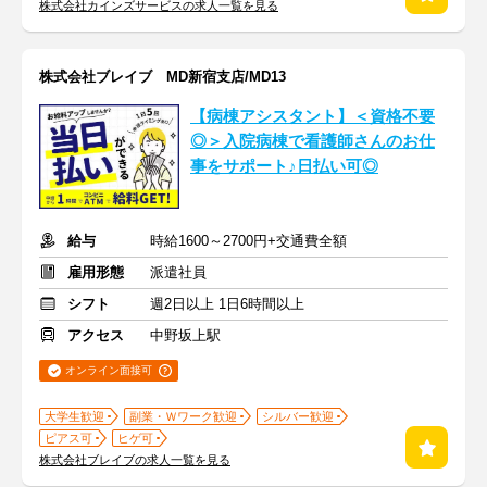
株式会社カインズサービスの求人一覧を見る
株式会社ブレイブ MD新宿支店/MD13
【病棟アシスタント】＜資格不要
◎＞入院病棟で看護師さんのお仕
事をサポート♪日払い可◎
給与
時給1600～2700円+交通費全額
雇用形態
派遣社員
シフト
週2日以上 1日6時間以上
アクセス
中野坂上駅
オンライン面接可
大学生歓迎
副業・Ｗワーク歓迎
シルバー歓迎
ピアス可
ヒゲ可
株式会社ブレイブの求人一覧を見る