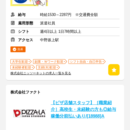
給与
時給1530～2287円 ※交通費全額
雇用形態
派遣社員
シフト
週4日以上 1日7時間以上
アクセス
中野坂上駅
急募
大学生歓迎
副業・Ｗワーク歓迎
シフト自由・自己申告
未経験者歓迎
主婦(夫)歓迎
株式会社ニッソーネットの求人一覧を見る
株式会社ファクト
【ピザ店舗スタッフ】［職業紹
介］高校生・未経験の方も◎給与
稼働分前払いあり/[18988]A