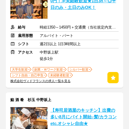
0円！≫未経験歓迎★1日3h～◎平
日のみ・土日のみOK！
給与
時給1350～1450円＋交通費（当社規定内支給）
雇用形態
アルバイト・パート
シフト
週2日以上 1日3時間以上
アクセス
中野坂上駅
徒歩1分
大学生歓迎
副業・Ｗワーク歓迎
シルバー歓迎
シフト自由・自己申告
未経験者歓迎
株式会社ヴィドフランスの求人一覧を見る
鮨 酒 肴 杉玉 中野坂上
【寿司居酒屋のキッチン】出費の
多い8月にバイト開始♪髪/カラコン
etc.オシャレ自由★