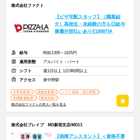
株式会社ファクト
【ピザ宅配スタッフ】［職業紹
介］高校生・未経験の方も◎給与
稼働分前払いあり/[18987]A
給与
時給1300～1625円
雇用形態
アルバイト・パート
シフト
週1日以上 1日3時間以上
アクセス
東中野駅
大学生歓迎
高校生歓迎
シフト自由・自己申告
未経験者歓迎
髪色自由
株式会社ファクトの求人一覧を見る
株式会社ブレイブ MD新宿支店/MD13
【病棟アシスタント】＜資格不要