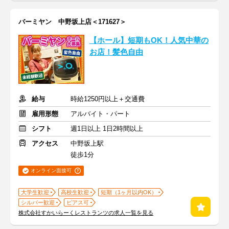
バーミヤン 中野坂上店＜171627＞
【ホール】短期もOK！人気中華の
お店！髪色自由
給与
時給1250円以上＋交通費
雇用形態
アルバイト・パート
シフト
週1日以上 1日2時間以上
アクセス
中野坂上駅
徒歩1分
オンライン面接可
大学生歓迎
高校生歓迎
短期（1ヶ月以内OK）
シルバー歓迎
ピアス可
株式会社すかいらーくレストランツの求人一覧を見る