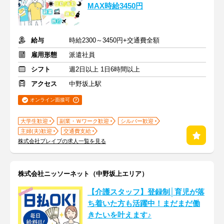
MAX時給3450円
給与
時給2300～3450円+交通費全額
雇用形態
派遣社員
シフト
週2日以上 1日6時間以上
アクセス
中野坂上駅
オンライン面接可
大学生歓迎
副業・Ｗワーク歓迎
シルバー歓迎
主婦(夫)歓迎
交通費支給
株式会社ブレイブの求人一覧を見る
株式会社ニッソーネット（中野坂上エリア）
【介護スタッフ】登録制│育児が落
ち着いた方も活躍中！まだまだ働
きたいを叶えます♪