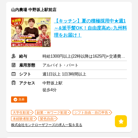
山内農場 中野坂上駅前店
【キッチン】夏の積極採用中★週1
～&派手髪OK！自由度高め♪九州料
理をお届け！
給与
時給1300円以上(22時以降は1625円)+交通費規定内支給
雇用形態
アルバイト・パート
シフト
週1日以上 1日3時間以上
アクセス
中野坂上駅
徒歩4分
急募
大学生歓迎
副業・Ｗワーク歓迎
シフト自由・自己申告
未経験者歓迎
髪色自由
株式会社モンテローザフーズの求人一覧を見る