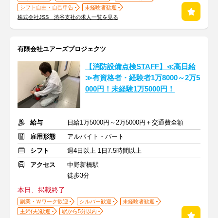
シフト自由・自己申告
未経験者歓迎
株式会社JSS 渋谷支社の求人一覧を見る
有限会社ユアーズプロジェクツ
【消防設備点検STAFF】≪高日給
≫有資格者・経験者1万8000～2万5
000円！未経験1万5000円！
給与
日給1万5000円～2万5000円＋交通費全額
雇用形態
アルバイト・パート
シフト
週4日以上 1日7.5時間以上
アクセス
中野新橋駅
徒歩3分
本日、掲載終了
副業・Ｗワーク歓迎
シルバー歓迎
未経験者歓迎
主婦(夫)歓迎
駅から5分以内