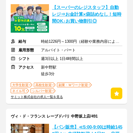
【スーパーのレジスタッフ】自動
レジ⇒お金計算×袋詰めなし！短時
間OK♪お買い物割引◎
給与
時給1226円～1300円（経験や業務内容による）+交通費全額
雇用形態
アルバイト・パート
シフト
週3日以上 1日4時間以上
アクセス
新中野駅
徒歩3分
大学生歓迎
高校生歓迎
副業・Ｗワーク歓迎
ネイル可
シルバー歓迎
サミット株式会社の求人一覧を見る
ヴィ・ド・フランス レーブドパリ 中野坂上店/491
【パン販売】≪5:00-9:00は時給145