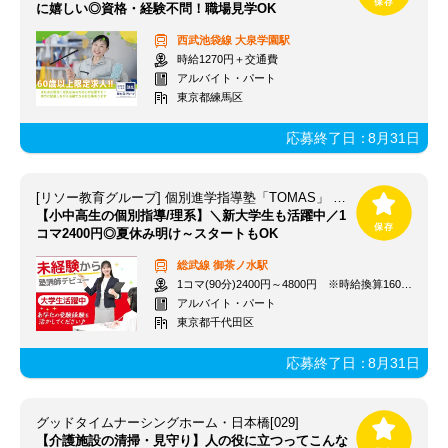
に嬉しい◎資格・経験不問！職場見学OK
西武池袋線
大泉学園駅
時給1270円＋交通費
アルバイト・パート
東京都練馬区
応募終了日：
8月31日
[リソー教育グループ] 個別進学指導塾「TOMAS」 御茶ノ水校
【小中高生の個別指導/理系】＼新大学生も活躍中／1
コマ2400円◎夏休み明け～スタートもOK
総武線
御茶ノ水駅
1コマ(90分)2400円～4800円 ※時給換算1600円～3200円
アルバイト・パート
東京都千代田区
応募終了日：
8月31日
グッドタイムナーシングホーム・日本橋[029]
【介護施設の清掃・見守り】人の役に立つってこんな