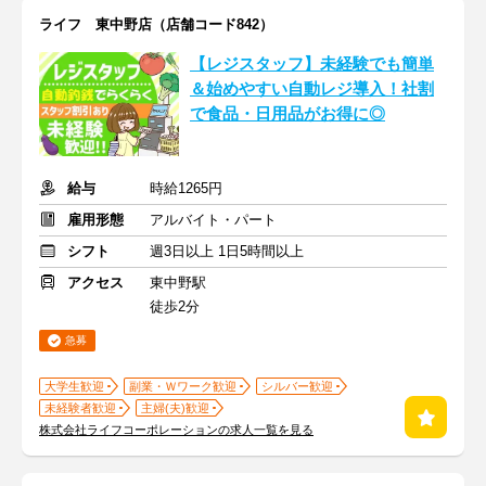
ライフ 東中野店（店舗コード842）
【レジスタッフ】未経験でも簡単
＆始めやすい自動レジ導入！社割
で食品・日用品がお得に◎
給与
時給1265円
雇用形態
アルバイト・パート
シフト
週3日以上 1日5時間以上
アクセス
東中野駅
徒歩2分
急募
大学生歓迎
副業・Ｗワーク歓迎
シルバー歓迎
未経験者歓迎
主婦(夫)歓迎
株式会社ライフコーポレーションの求人一覧を見る