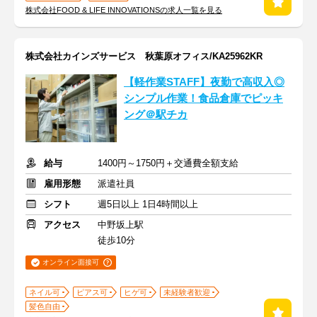
株式会社FOOD & LIFE INNOVATIONSの求人一覧を見る
株式会社カインズサービス 秋葉原オフィス/KA25962KR
【軽作業STAFF】夜勤で高収入◎
シンプル作業！食品倉庫でピッキ
ング＠駅チカ
給与
1400円～1750円＋交通費全額支給
雇用形態
派遣社員
シフト
週5日以上 1日4時間以上
アクセス
中野坂上駅
徒歩10分
オンライン面接可
ネイル可
ピアス可
ヒゲ可
未経験者歓迎
髪色自由