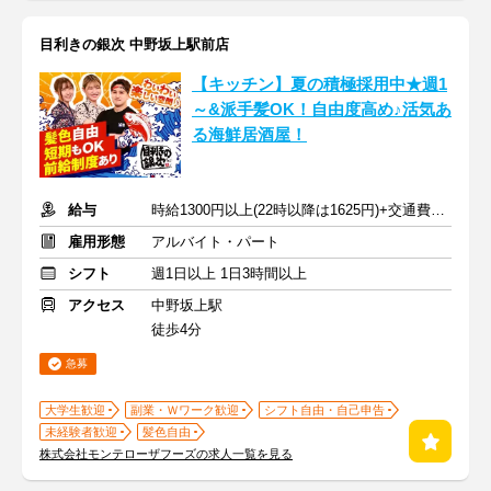
目利きの銀次 中野坂上駅前店
【キッチン】夏の積極採用中★週1
～&派手髪OK！自由度高め♪活気あ
る海鮮居酒屋！
給与
時給1300円以上(22時以降は1625円)+交通費規定内支給
雇用形態
アルバイト・パート
シフト
週1日以上 1日3時間以上
アクセス
中野坂上駅
徒歩4分
急募
大学生歓迎
副業・Ｗワーク歓迎
シフト自由・自己申告
未経験者歓迎
髪色自由
株式会社モンテローザフーズの求人一覧を見る