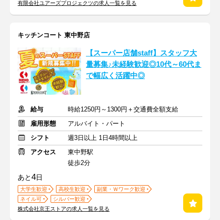
有限会社ユアーズプロジェクツの求人一覧を見る
キッチンコート 東中野店
【スーパー店舗staff】スタッフ大
量募集♪未経験歓迎◎10代～60代ま
で幅広く活躍中◎
給与
時給1250円～1300円＋交通費全額支給
雇用形態
アルバイト・パート
シフト
週3日以上 1日4時間以上
アクセス
東中野駅
徒歩2分
4
あと
日
大学生歓迎
高校生歓迎
副業・Ｗワーク歓迎
ネイル可
シルバー歓迎
株式会社京王ストアの求人一覧を見る