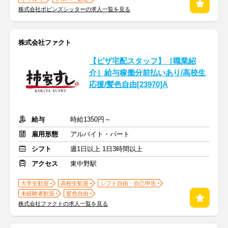
株式会社ポピンズシッターの求人一覧を見る
株式会社ファクト
【ピザ宅配スタッフ】［職業紹
介］給与稼働分前払いあり/高校生
応援/髪色自由[23970]A
給与
時給1350円～
雇用形態
アルバイト・パート
シフト
週1日以上 1日3時間以上
アクセス
東中野駅
大学生歓迎
高校生歓迎
シフト自由・自己申告
未経験者歓迎
髪色自由
株式会社ファクトの求人一覧を見る