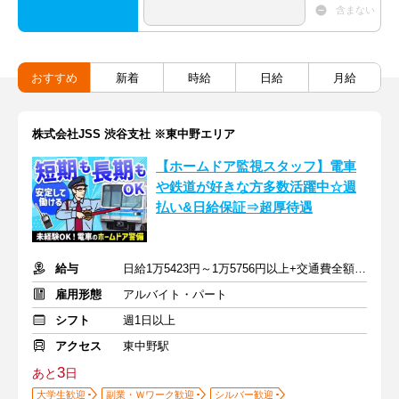
含まない
おすすめ
新着
時給
日給
月給
株式会社JSS 渋谷支社 ※東中野エリア
【ホームドア監視スタッフ】電車
や鉄道が好きな方多数活躍中☆週
払い&日給保証⇒超厚待遇
給与
日給1万5423円～1万5756円以上+交通費全額支給
雇用形態
アルバイト・パート
シフト
週1日以上
アクセス
東中野駅
3
あと
日
大学生歓迎
副業・Ｗワーク歓迎
シルバー歓迎