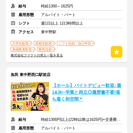
給与
時給1300～1625円
雇用形態
アルバイト・パート
シフト
週1日以上 1日3時間以上
アクセス
東中野駅
大学生歓迎
高校生歓迎
シフト自由・自己申告
未経験者歓迎
髪色自由
株式会社ファクトの求人一覧を見る
魚民 東中野西口駅前店
【ホール】バイトデビュー歓迎♪週
1&3h~学業と両立◎履歴書不要!落
ち着く和空間＊
給与
時給1300円以上(22時以降は1625円)+交通費規定内支給
雇用形態
アルバイト・パート