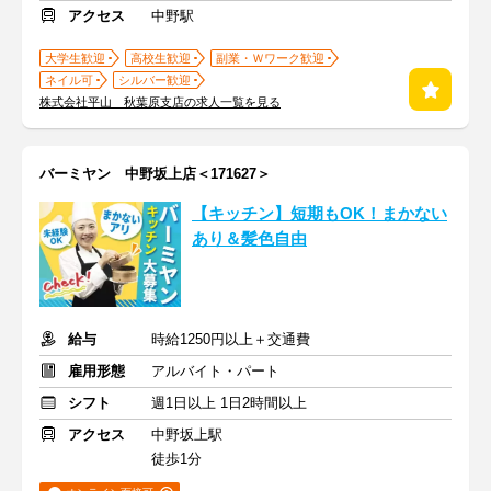
アクセス
中野駅
大学生歓迎
高校生歓迎
副業・Ｗワーク歓迎
ネイル可
シルバー歓迎
株式会社平山 秋葉原支店の求人一覧を見る
バーミヤン 中野坂上店＜171627＞
【キッチン】短期もOK！まかない
あり＆髪色自由
給与
時給1250円以上＋交通費
雇用形態
アルバイト・パート
シフト
週1日以上 1日2時間以上
アクセス
中野坂上駅
徒歩1分