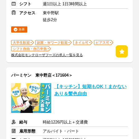
シフト
週1日以上 1日3時間以上
アクセス
東中野駅
徒歩2分
急募
大学生歓迎
副業・Ｗワーク歓迎
ネイル可
ピアス可
シフト自由・自己申告
株式会社モンテローザフーズの求人一覧を見る
バーミヤン 東中野店＜171604＞
【キッチン】短期もOK！まかない
あり＆髪色自由
給与
時給1226円以上＋交通費
雇用形態
アルバイト・パート