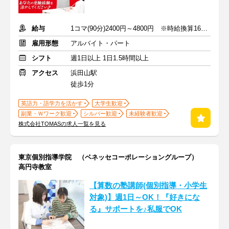
給与
1コマ(90分)2400円～4800円 ※時給換算1600円～3200円
雇用形態
アルバイト・パート
シフト
週1日以上 1日1.5時間以上
アクセス
浜田山駅
徒歩1分
英語力・語学力を活かす
大学生歓迎
副業・Ｗワーク歓迎
シルバー歓迎
未経験者歓迎
株式会社TOMASの求人一覧を見る
東京個別指導学院 （ベネッセコーポレーショングループ）
高円寺教室
【算数の塾講師(個別指導・小学生
対象)】週1日～OK！『好きにな
る』サポートを♪私服でOK