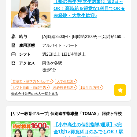
【塾の先生(中学生対象)】週2日～
OK！高時給＆得意な1科目でOK★
未経験・大学生歓迎♪
給与
[A]時給2500円～[B]時給2100円～[C]時給1600円～ ※生徒数による
雇用形態
アルバイト・パート
シフト
週2日以上 1日1時間以上
アクセス
阿佐ケ谷駅
徒歩9分
英語力・語学力を活かす
大学生歓迎
シフト自由・自己申告
未経験者歓迎
1日4h以内可
株式会社栄光の求人一覧を見る
[リソー教育グループ] 個別進学指導塾「TOMAS」 阿佐ヶ谷校
【小中高生の個別指導/理系】<完
全1対1>得意科目のみでもOK！駅