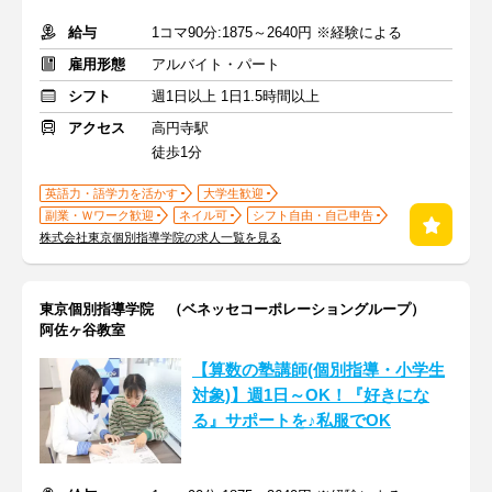
給与
1コマ90分:1875～2640円 ※経験による
雇用形態
アルバイト・パート
シフト
週1日以上 1日1.5時間以上
アクセス
高円寺駅
徒歩1分
英語力・語学力を活かす
大学生歓迎
副業・Ｗワーク歓迎
ネイル可
シフト自由・自己申告
株式会社東京個別指導学院の求人一覧を見る
東京個別指導学院 （ベネッセコーポレーショングループ）
阿佐ヶ谷教室
【算数の塾講師(個別指導・小学生
対象)】週1日～OK！『好きにな
る』サポートを♪私服でOK