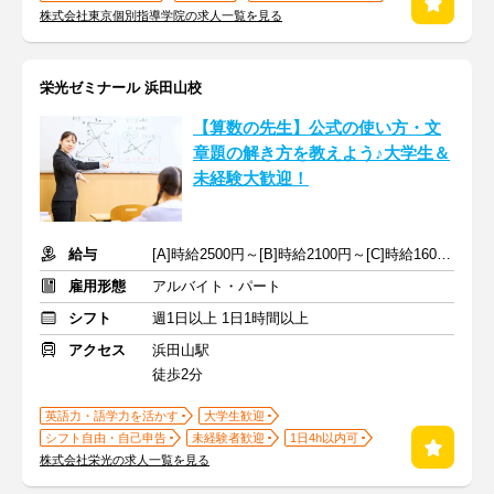
株式会社東京個別指導学院の求人一覧を見る
栄光ゼミナール 浜田山校
【算数の先生】公式の使い方・文
章題の解き方を教えよう♪大学生＆
未経験大歓迎！
給与
[A]時給2500円～[B]時給2100円～[C]時給1600円～ ※生徒数による
雇用形態
アルバイト・パート
シフト
週1日以上 1日1時間以上
アクセス
浜田山駅
徒歩2分
英語力・語学力を活かす
大学生歓迎
シフト自由・自己申告
未経験者歓迎
1日4h以内可
株式会社栄光の求人一覧を見る