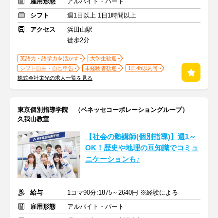
雇用形態
アルバイト・パート
シフト
週1日以上 1日1時間以上
アクセス
浜田山駅
徒歩2分
英語力・語学力を活かす
大学生歓迎
シフト自由・自己申告
未経験者歓迎
1日4h以内可
株式会社栄光の求人一覧を見る
東京個別指導学院 （ベネッセコーポレーショングループ）
久我山教室
【社会の塾講師(個別指導)】週1～
OK！歴史や地理の豆知識でコミュ
ニケーションも♪
給与
1コマ90分:1875～2640円 ※経験による
雇用形態
アルバイト・パート