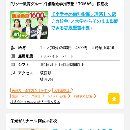
[リソー教育グループ] 個別進学指導塾「TOMAS」 荻窪校
【小学生の個別指導／理系】＼駅
チカ校舎♪／大学からそのまま出勤
できる◎履歴書不要♪
給与
1コマ(90分)2400円～4800円 ※時給換算1600円～3200円
雇用形態
アルバイト・パート
シフト
週1日以上 1日1.5時間以上
アクセス
荻窪駅
徒歩3分
英語力・語学力を活かす
大学生歓迎
副業・Ｗワーク歓迎
シルバー歓迎
未経験者歓迎
株式会社TOMASの求人一覧を見る
栄光ゼミナール 阿佐ヶ谷校