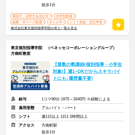
徒歩1分
英語力・語学力を活かす
大学生歓迎
副業・Ｗワーク歓迎
ネイル可
シフト自由・自己申告
株式会社東京個別指導学院の求人一覧を見る
東京個別指導学院 （ベネッセコーポレーショングループ）
方南町教室
【算数の塾講師(個別指導・小学生
対象)】週1~OKだからスキマバイ
トにも♪履歴書不要!
給与
1コマ90分:1875～2640円 ※経験による
雇用形態
アルバイト・パート
シフト
週1日以上 1日1.5時間以上
アクセス
方南町駅
徒歩1分