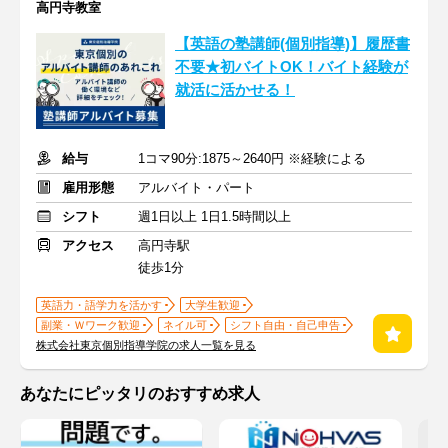
高円寺教室
【英語の塾講師(個別指導)】履歴書
不要★初バイトOK！バイト経験が
就活に活かせる！
給与
1コマ90分:1875～2640円 ※経験による
雇用形態
アルバイト・パート
シフト
週1日以上 1日1.5時間以上
アクセス
高円寺駅
徒歩1分
英語力・語学力を活かす
大学生歓迎
副業・Ｗワーク歓迎
ネイル可
シフト自由・自己申告
株式会社東京個別指導学院の求人一覧を見る
あなたにピッタリのおすすめ求人