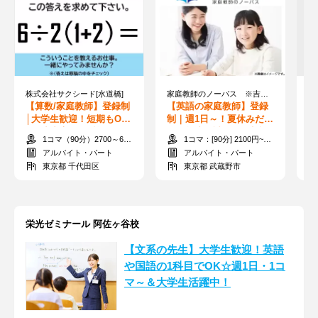
株式会社サクシード[水道橋]
家庭教師のノーバス ※吉祥寺駅エリア
【算数/家庭教師】登録制
【英語の家庭教師】登録
【
│大学生歓迎！短期もO
制｜週1日～！夏休みだけ
ど
K！小中高・教科選べる♪
も◎帰省・試験休み相談
で
1コマ（90分）2700～6000円/（120分）3600～1万2000円 +交通費
1コマ：[90分] 2100円~／[120分] 2800円~（時給1400円~）+交通費
未経験&かけもち◎
OK♪大学生活躍中
休
アルバイト・パート
アルバイト・パート
東京都 千代田区
東京都 武蔵野市
栄光ゼミナール 阿佐ヶ谷校
【文系の先生】大学生歓迎！英語
や国語の1科目でOK☆週1日・1コ
マ～＆大学生活躍中！