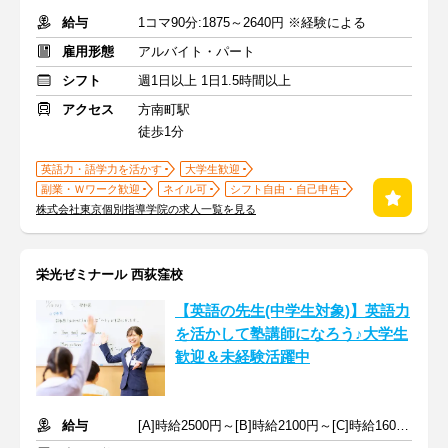
給与
1コマ90分:1875～2640円 ※経験による
雇用形態
アルバイト・パート
シフト
週1日以上 1日1.5時間以上
アクセス
方南町駅
徒歩1分
英語力・語学力を活かす
大学生歓迎
副業・Ｗワーク歓迎
ネイル可
シフト自由・自己申告
株式会社東京個別指導学院の求人一覧を見る
栄光ゼミナール 西荻窪校
【英語の先生(中学生対象)】英語力
を活かして塾講師になろう♪大学生
歓迎＆未経験活躍中
給与
[A]時給2500円～[B]時給2100円～[C]時給1600円～ ※生徒数による