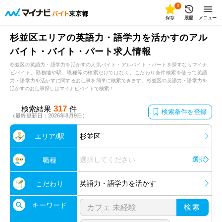
0
東京都
保存
履歴
メニュー
杉並区エリアの英語力・語学力を活かすのアル
バイト・バイト・パート求人情報
杉並区の英語力・語学力を活かすの人気バイト・アルバイト・パートを探すならマイナ
ビバイト。勤務地や駅、職種等の検索だけではなく、こだわり条件検索を使って英語
力・語学力を活かすに関するお仕事を簡単に検索できます。杉並区の英語力・語学力を
活かすのお仕事探しはマイナビバイトで検索！
317
検索結果
件
検索条件を登録
（最終更新日：2026年8月9日）
エリア/駅
杉並区
選択してください
選択
職種
英語力・語学力を活かす
こだわり
キーワード
検索