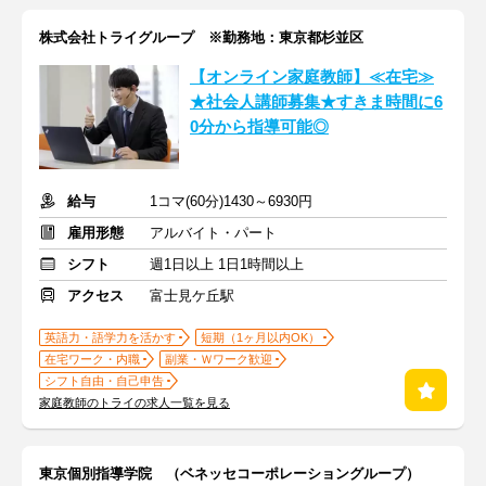
株式会社トライグループ ※勤務地：東京都杉並区
【オンライン家庭教師】≪在宅≫
★社会人講師募集★すきま時間に6
0分から指導可能◎
給与
1コマ(60分)1430～6930円
雇用形態
アルバイト・パート
シフト
週1日以上 1日1時間以上
アクセス
富士見ケ丘駅
英語力・語学力を活かす
短期（1ヶ月以内OK）
在宅ワーク・内職
副業・Ｗワーク歓迎
シフト自由・自己申告
家庭教師のトライの求人一覧を見る
東京個別指導学院 （ベネッセコーポレーショングループ）