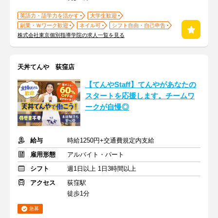
英語力・語学力を活かす
大学生歓迎
副業・Ｗワーク歓迎
ネイル可
シフト自由・自己申告
株式会社東京個別指導学院の求人一覧を見る
天丼てんや 荻窪店
【てんやStaff】てんやがあなたの
スタートを応援します。チームワ
ークが自慢◎
給与
時給1250円+交通費規定内支給
雇用形態
アルバイト・パート
シフト
週1日以上 1日3時間以上
アクセス
荻窪駅
徒歩1分
急募