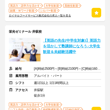
英語力・語学力を活かす
大学生歓迎
高校生歓迎
副業・Ｗワーク歓迎
シルバー歓迎
ロイヤルフードサービス株式会社の求人一覧を見る
栄光ゼミナール 井荻校
【英語の先生(中学生対象)】英語力
を活かして塾講師になろう♪大学生
歓迎＆未経験活躍中
給与
[A]時給2500円～[B]時給2100円～[C]時給1600円～ ※生徒数による
雇用形態
アルバイト・パート
シフト
週1日以上 1日1時間以上
アクセス
井荻駅
徒歩1分
英語力・語学力を活かす
大学生歓迎
シフト自由・自己申告
未経験者歓迎
1日4h以内可