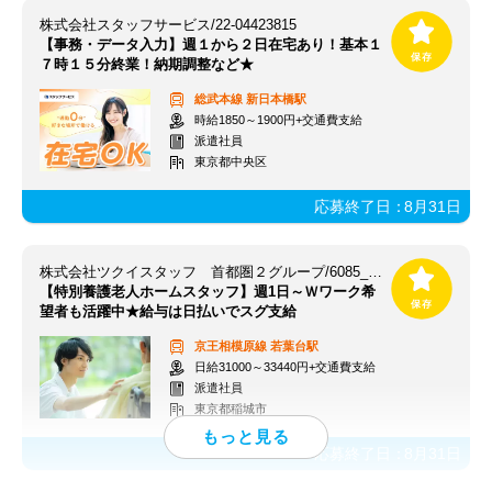
株式会社スタッフサービス/22-04423815
【事務・データ入力】週１から２日在宅あり！基本１
７時１５分終業！納期調整など★
総武本線
新日本橋駅
時給1850～1900円+交通費支給
派遣社員
東京都中央区
応募終了日：
8月31日
株式会社ツクイスタッフ 首都圏２グループ/6085_403331
【特別養護老人ホームスタッフ】週1日～Ｗワーク希
望者も活躍中★給与は日払いでスグ支給
京王相模原線
若葉台駅
日給31000～33440円+交通費支給
派遣社員
東京都稲城市
応募終了日：
8月31日