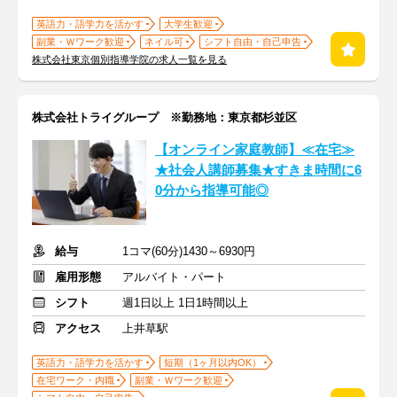
英語力・語学力を活かす
大学生歓迎
副業・Ｗワーク歓迎
ネイル可
シフト自由・自己申告
株式会社東京個別指導学院の求人一覧を見る
株式会社トライグループ ※勤務地：東京都杉並区
【オンライン家庭教師】≪在宅≫
★社会人講師募集★すきま時間に6
0分から指導可能◎
給与
1コマ(60分)1430～6930円
雇用形態
アルバイト・パート
シフト
週1日以上 1日1時間以上
アクセス
上井草駅
英語力・語学力を活かす
短期（1ヶ月以内OK）
在宅ワーク・内職
副業・Ｗワーク歓迎