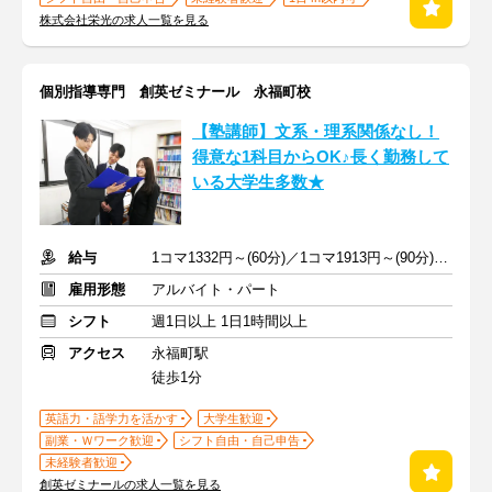
株式会社栄光の求人一覧を見る
個別指導専門 創英ゼミナール 永福町校
【塾講師】文系・理系関係なし！
得意な1科目からOK♪長く勤務して
いる大学生多数★
給与
1コマ1332円～(60分)／1コマ1913円～(90分) ※準備報告手当込み
雇用形態
アルバイト・パート
シフト
週1日以上 1日1時間以上
アクセス
永福町駅
徒歩1分
英語力・語学力を活かす
大学生歓迎
副業・Ｗワーク歓迎
シフト自由・自己申告
未経験者歓迎
創英ゼミナールの求人一覧を見る