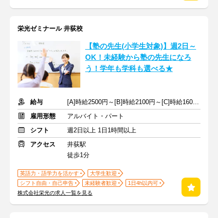
栄光ゼミナール 井荻校
【塾の先生(小学生対象)】週2日～
OK！未経験から塾の先生になろ
う！学年も学科も選べる★
給与
[A]時給2500円～[B]時給2100円～[C]時給1600円～ ※生徒数による
雇用形態
アルバイト・パート
シフト
週2日以上 1日1時間以上
アクセス
井荻駅
徒歩1分
英語力・語学力を活かす
大学生歓迎
シフト自由・自己申告
未経験者歓迎
1日4h以内可
株式会社栄光の求人一覧を見る