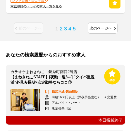
シフト自由・自己申告
家庭教師のトライの求人一覧を見る
1
2
3
4
5
前のページへ
次のページへ
あなたの検索履歴からのおすすめ求人
カラオケまねきねこ 錦糸町南口2号店
【まねきねこSTAFF】[夜勤・週3～] "タイパ重視
派"必見★長期×安定勤務ならココ◎
総武本線
錦糸町駅
時給1688円以上（深夜手当含む） ＋交通費支給
アルバイト・パート
東京都墨田区
本日掲載終了