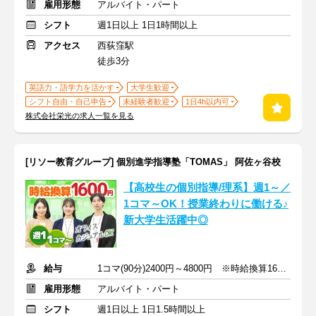
雇用形態
アルバイト・パート
シフト
週1日以上 1日1時間以上
アクセス
西荻窪駅
徒歩3分
英語力・語学力を活かす
大学生歓迎
シフト自由・自己申告
未経験者歓迎
1日4h以内可
株式会社栄光の求人一覧を見る
[リソー教育グループ] 個別進学指導塾「TOMAS」 阿佐ヶ谷校
【高校生の個別指導/理系】週1～／
1コマ～OK！授業終わりに働ける♪
新大学生活躍中◎
給与
1コマ(90分)2400円～4800円 ※時給換算1600円～3200円
雇用形態
アルバイト・パート
シフト
週1日以上 1日1.5時間以上