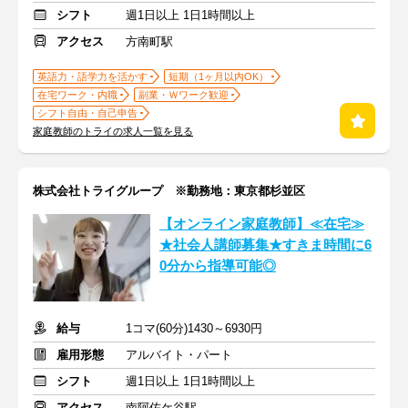
シフト
週1日以上 1日1時間以上
アクセス
方南町駅
英語力・語学力を活かす
短期（1ヶ月以内OK）
在宅ワーク・内職
副業・Ｗワーク歓迎
シフト自由・自己申告
家庭教師のトライの求人一覧を見る
株式会社トライグループ ※勤務地：東京都杉並区
【オンライン家庭教師】≪在宅≫
★社会人講師募集★すきま時間に6
0分から指導可能◎
給与
1コマ(60分)1430～6930円
雇用形態
アルバイト・パート
シフト
週1日以上 1日1時間以上
アクセス
南阿佐ケ谷駅