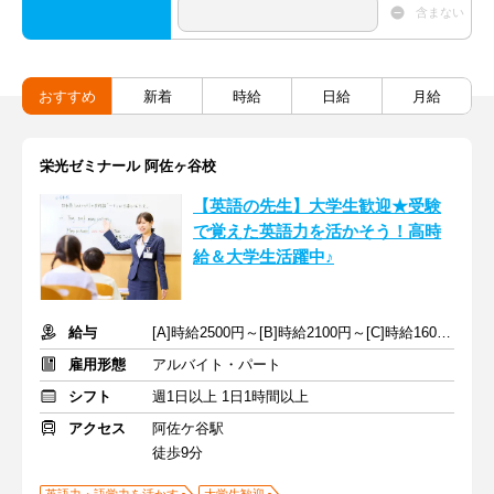
含まない
おすすめ
新着
時給
日給
月給
栄光ゼミナール 阿佐ヶ谷校
【英語の先生】大学生歓迎★受験
で覚えた英語力を活かそう！高時
給＆大学生活躍中♪
給与
[A]時給2500円～[B]時給2100円～[C]時給1600円～ ※生徒数による
雇用形態
アルバイト・パート
シフト
週1日以上 1日1時間以上
アクセス
阿佐ケ谷駅
徒歩9分