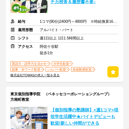
チカ校舎＆履歴書不要♪
給与
1コマ(90分)2400円～4800円 ※時給換算1600円～3200円
雇用形態
アルバイト・パート
シフト
週1日以上 1日1.5時間以上
アクセス
阿佐ケ谷駅
徒歩1分
英語力・語学力を活かす
大学生歓迎
副業・Ｗワーク歓迎
シルバー歓迎
未経験者歓迎
株式会社TOMASの求人一覧を見る
東京個別指導学院 （ベネッセコーポレーショングループ）
方南町教室
【個別指導の塾講師】<週1コマ>現
役学生活躍中★バイトデビューも
歓迎!新しい仲間ができる