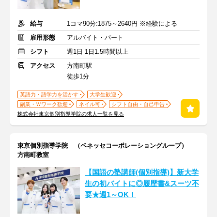
給与
1コマ90分:1875～2640円 ※経験による
雇用形態
アルバイト・パート
シフト
週1日 1日1.5時間以上
アクセス
方南町駅
徒歩1分
英語力・語学力を活かす
大学生歓迎
副業・Ｗワーク歓迎
ネイル可
シフト自由・自己申告
株式会社東京個別指導学院の求人一覧を見る
東京個別指導学院 （ベネッセコーポレーショングループ）
方南町教室
【国語の塾講師(個別指導)】新大学
生の初バイトに◎履歴書&スーツ不
要★週1～OK！