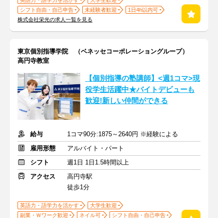
英語力・語学力を活かす
大学生歓迎
シフト自由・自己申告
未経験者歓迎
1日4h以内可
株式会社栄光の求人一覧を見る
東京個別指導学院 （ベネッセコーポレーショングループ）
高円寺教室
【個別指導の塾講師】<週1コマ>現
役学生活躍中★バイトデビューも
歓迎!新しい仲間ができる
給与
1コマ90分:1875～2640円 ※経験による
雇用形態
アルバイト・パート
シフト
週1日 1日1.5時間以上
アクセス
高円寺駅
徒歩1分
英語力・語学力を活かす
大学生歓迎
副業・Ｗワーク歓迎
ネイル可
シフト自由・自己申告