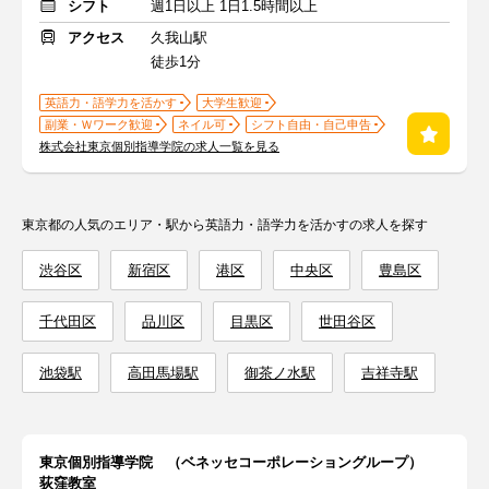
シフト
週1日以上 1日1.5時間以上
アクセス
久我山駅
徒歩1分
英語力・語学力を活かす
大学生歓迎
副業・Ｗワーク歓迎
ネイル可
シフト自由・自己申告
株式会社東京個別指導学院の求人一覧を見る
東京都の人気のエリア・駅から英語力・語学力を活かすの求人を探す
渋谷区
新宿区
港区
中央区
豊島区
千代田区
品川区
目黒区
世田谷区
池袋駅
高田馬場駅
御茶ノ水駅
吉祥寺駅
東京個別指導学院 （ベネッセコーポレーショングループ）
荻窪教室