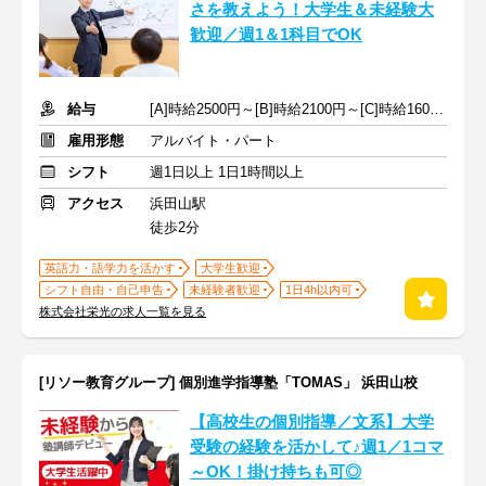
さを教えよう！大学生＆未経験大
歓迎／週1＆1科目でOK
給与
[A]時給2500円～[B]時給2100円～[C]時給1600円～ ※生徒数による
雇用形態
アルバイト・パート
シフト
週1日以上 1日1時間以上
アクセス
浜田山駅
徒歩2分
英語力・語学力を活かす
大学生歓迎
シフト自由・自己申告
未経験者歓迎
1日4h以内可
株式会社栄光の求人一覧を見る
[リソー教育グループ] 個別進学指導塾「TOMAS」 浜田山校
【高校生の個別指導／文系】大学
受験の経験を活かして♪週1／1コマ
～OK！掛け持ちも可◎