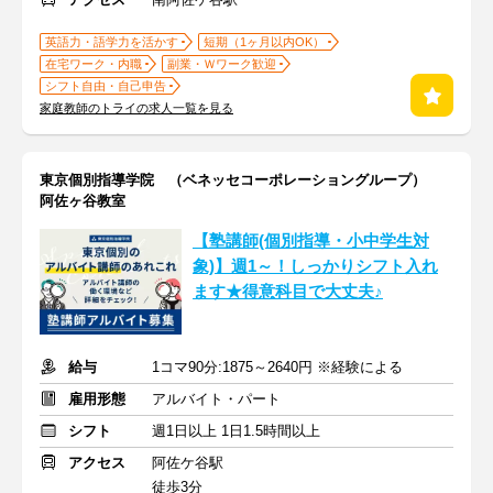
英語力・語学力を活かす
短期（1ヶ月以内OK）
在宅ワーク・内職
副業・Ｗワーク歓迎
シフト自由・自己申告
家庭教師のトライの求人一覧を見る
東京個別指導学院 （ベネッセコーポレーショングループ）
阿佐ヶ谷教室
【塾講師(個別指導・小中学生対
象)】週1～！しっかりシフト入れ
ます★得意科目で大丈夫♪
給与
1コマ90分:1875～2640円 ※経験による
雇用形態
アルバイト・パート
シフト
週1日以上 1日1.5時間以上
アクセス
阿佐ケ谷駅
徒歩3分