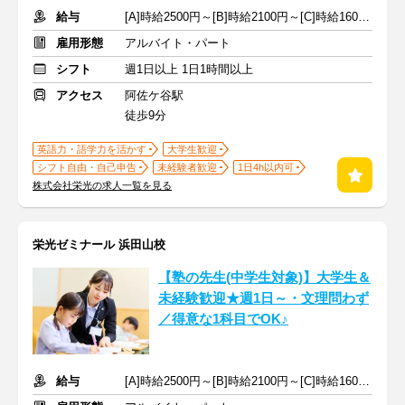
給与
[A]時給2500円～[B]時給2100円～[C]時給1600円～ ※生徒数による
雇用形態
アルバイト・パート
シフト
週1日以上 1日1時間以上
アクセス
阿佐ケ谷駅
徒歩9分
英語力・語学力を活かす
大学生歓迎
シフト自由・自己申告
未経験者歓迎
1日4h以内可
株式会社栄光の求人一覧を見る
栄光ゼミナール 浜田山校
【塾の先生(中学生対象)】大学生＆
未経験歓迎★週1日～・文理問わず
／得意な1科目でOK♪
給与
[A]時給2500円～[B]時給2100円～[C]時給1600円～ ※生徒数による