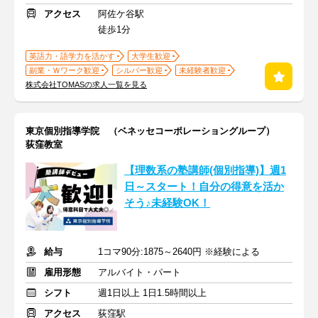
アクセス
阿佐ケ谷駅
徒歩1分
英語力・語学力を活かす
大学生歓迎
副業・Ｗワーク歓迎
シルバー歓迎
未経験者歓迎
株式会社TOMASの求人一覧を見る
東京個別指導学院 （ベネッセコーポレーショングループ）
荻窪教室
【理数系の塾講師(個別指導)】週1
日～スタート！自分の得意を活か
そう♪未経験OK！
給与
1コマ90分:1875～2640円 ※経験による
雇用形態
アルバイト・パート
シフト
週1日以上 1日1.5時間以上
アクセス
荻窪駅