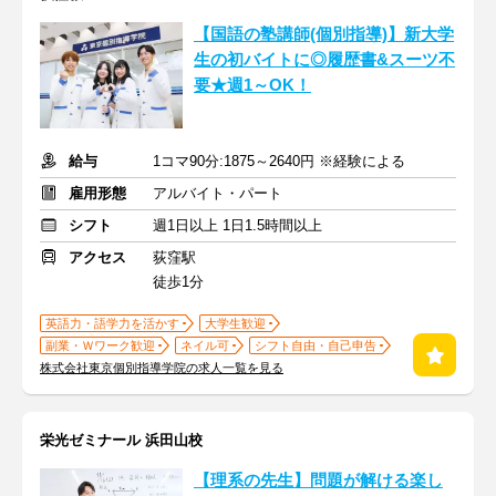
【国語の塾講師(個別指導)】新大学
生の初バイトに◎履歴書&スーツ不
要★週1～OK！
給与
1コマ90分:1875～2640円 ※経験による
雇用形態
アルバイト・パート
シフト
週1日以上 1日1.5時間以上
アクセス
荻窪駅
徒歩1分
英語力・語学力を活かす
大学生歓迎
副業・Ｗワーク歓迎
ネイル可
シフト自由・自己申告
株式会社東京個別指導学院の求人一覧を見る
栄光ゼミナール 浜田山校
【理系の先生】問題が解ける楽し