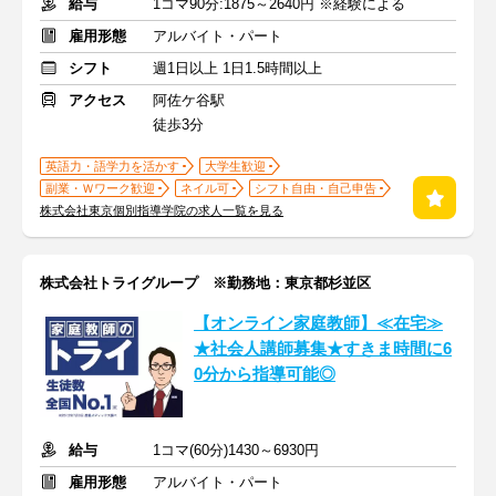
給与
1コマ90分:1875～2640円 ※経験による
雇用形態
アルバイト・パート
シフト
週1日以上 1日1.5時間以上
アクセス
阿佐ケ谷駅
徒歩3分
英語力・語学力を活かす
大学生歓迎
副業・Ｗワーク歓迎
ネイル可
シフト自由・自己申告
株式会社東京個別指導学院の求人一覧を見る
株式会社トライグループ ※勤務地：東京都杉並区
【オンライン家庭教師】≪在宅≫
★社会人講師募集★すきま時間に6
0分から指導可能◎
給与
1コマ(60分)1430～6930円
雇用形態
アルバイト・パート