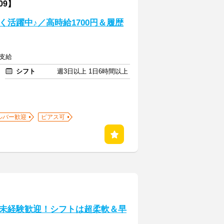
09】
広く活躍中♪／高時給1700円＆履歴
額支給
シフト
週3日以上 1日6時間以上
ルバー歓迎
ピアス可
未経験歓迎！シフトは超柔軟＆早