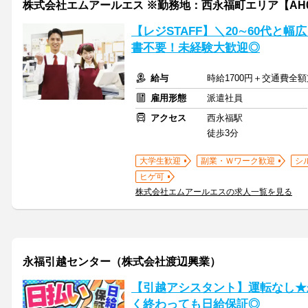
株式会社エムアールエス ※勤務地：西永福町エリア【AH
【レジSTAFF】＼20∼60代と幅
書不要！未経験大歓迎◎
給与
時給1700円＋交通費全
雇用形態
派遣社員
アクセス
西永福駅
徒歩3分
大学生歓迎
副業・Ｗワーク歓迎
シ
ヒゲ可
株式会社エムアールエスの求人一覧を見る
永福引越センター（株式会社渡辺興業）
【引越アシスタント】運転なし★
く終わっても日給保証◎