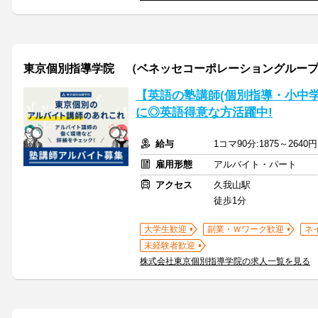
東京個別指導学院 （ベネッセコーポレーショングルー
【英語の塾講師(個別指導・小中学
に◎英語得意な方活躍中!
給与
1コマ90分:1875～264
雇用形態
アルバイト・パート
アクセス
久我山駅
徒歩1分
大学生歓迎
副業・Ｗワーク歓迎
ネ
未経験者歓迎
株式会社東京個別指導学院の求人一覧を見る