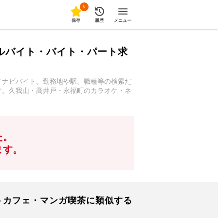
0
保存
履歴
メニュー
ルバイト・バイト・パート求
イナビバイト。勤務地や駅、職種等の検索だ
す。久我山・高井戸・永福町のカラオケ・ネ
た。
ます。
トカフェ・マンガ喫茶に類似する