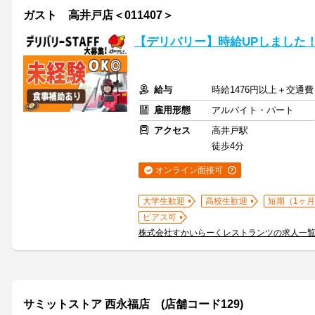
ガスト 高井戸店＜011407＞
【デリバリー】時給UPしました
給与
時給1476円以上＋交通費
雇用形態
アルバイト・パート
アクセス
高井戸駅
徒歩4分
オンライン面接可
大学生歓迎
高校生歓迎
短期（1ヶ月
ピアス可
株式会社すかいらーくレストランツの求人一
サミットストア 西永福店 (店舗コード129)