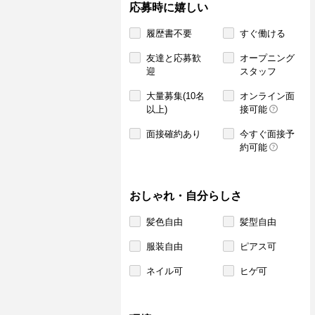
応募時に嬉しい
履歴書不要
すぐ働ける
友達と応募歓
オープニング
迎
スタッフ
大量募集(10名
オンライン面
以上)
接可能
面接確約あり
今すぐ面接予
約可能
おしゃれ・自分らしさ
髪色自由
髪型自由
服装自由
ピアス可
ネイル可
ヒゲ可