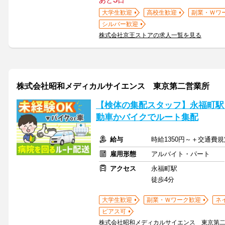
あと
日
大学生歓迎
高校生歓迎
副業・Ｗワ
シルバー歓迎
株式会社京王ストアの求人一覧を見る
株式会社昭和メディカルサイエンス 東京第二営業所
【検体の集配スタッフ】永福町駅
動車かバイクでルート集配
給与
時給1350円～＋交通費
雇用形態
アルバイト・パート
アクセス
永福町駅
徒歩4分
大学生歓迎
副業・Ｗワーク歓迎
ネ
ピアス可
株式会社昭和メディカルサイエンス 東京第