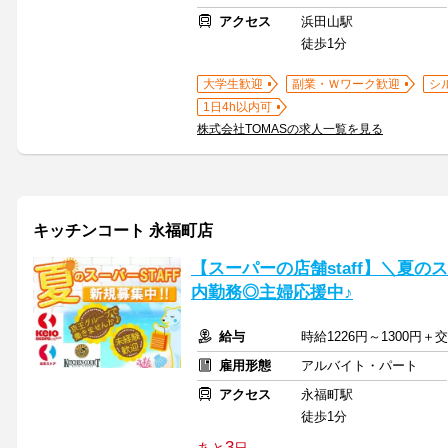
アクセス
浜田山駅
徒歩1分
大学生歓迎
副業・Ｗワーク歓迎
シ
1日4h以内可
株式会社TOMASの求人一覧を見る
キッチンコート 永福町店
【スーパーの店舗staff】＼夏
内勤務◎主婦応援中♪
給与
時給1226円～1300円
雇用形態
アルバイト・パート
アクセス
永福町駅
徒歩1分
3