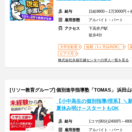
給与
日給9800～1万3000
雇用形態
アルバイト・パート
アクセス
下高井戸駅
徒歩4分
大学生歓迎
短期（1ヶ月以内OK）
ピアス可
株式会社永福引越センターの求人一覧を見る
[リソー教育グループ] 個別進学指導塾「TOMAS」 浜田山
【小中高生の個別指導/理系】＼新
夏休み明け～スタートもOK
給与
1コマ(90分)2400円～4
雇用形態
アルバイト・パート