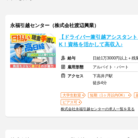
永福引越センター（株式会社渡辺興業）
【ドライバー兼引越アシスタント
K！資格を活かして高収入♪
給与
日給1万3000円以上＋
雇用形態
アルバイト・パート
アクセス
下高井戸駅
徒歩4分
大学生歓迎
短期（1ヶ月以内OK）
ピアス可
株式会社永福引越センターの求人一覧を見る