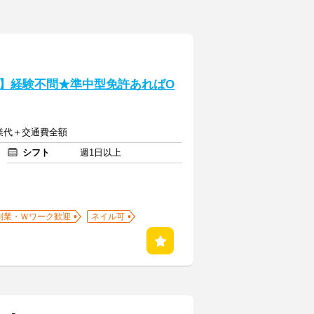
】経験不問★準中型免許あればO
残業代＋交通費全額
シフト
週1日以上
副業・Ｗワーク歓迎
ネイル可