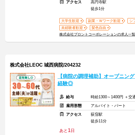
アクセス
高円寺駅
徒歩1分
大学生歓迎
副業・Ｗワーク歓迎
シ
未経験者歓迎
髪色自由
株式会社プロントコーポレーションの求人一
株式会社LEOC 城西病院/204232
【病院の調理補助】オープニング
経験◎
給与
時給1300～1400円 ＋
雇用形態
アルバイト・パート
アクセス
荻窪駅
徒歩11分
1
あと
日