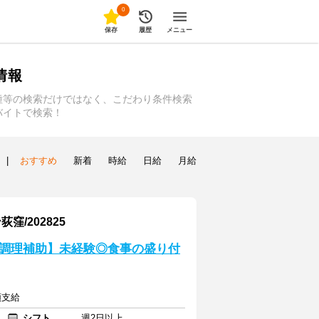
0
保存
履歴
メニュー
情報
種等の検索だけではなく、こだわり条件検索
バイトで検索！
|
おすすめ
新着
時給
日給
月給
/202825
調理補助】未経験◎食事の盛り付
額支給
シフト
週2日以上