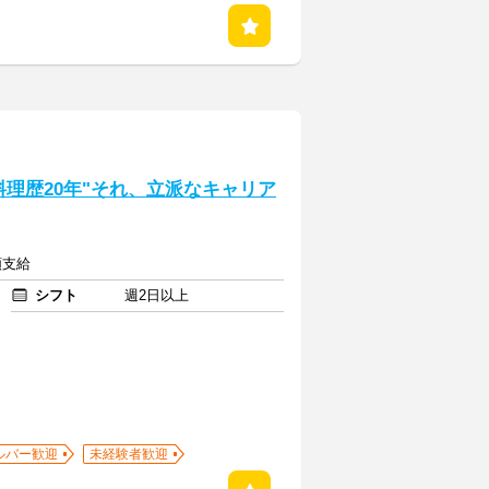
理歴20年"それ、立派なキャリア
額支給
シフト
週2日以上
ルバー歓迎
未経験者歓迎