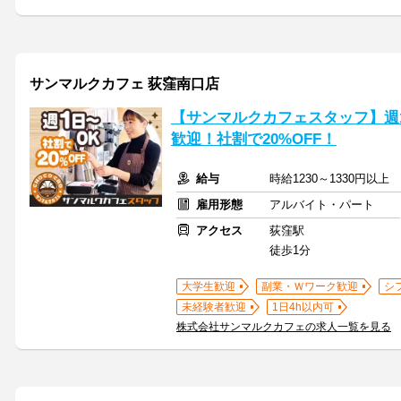
サンマルクカフェ 荻窪南口店
【サンマルクカフェスタッフ】週
歓迎！社割で20%OFF！
給与
時給1230～1330円以
雇用形態
アルバイト・パート
アクセス
荻窪駅
徒歩1分
大学生歓迎
副業・Ｗワーク歓迎
シ
未経験者歓迎
1日4h以内可
株式会社サンマルクカフェの求人一覧を見る