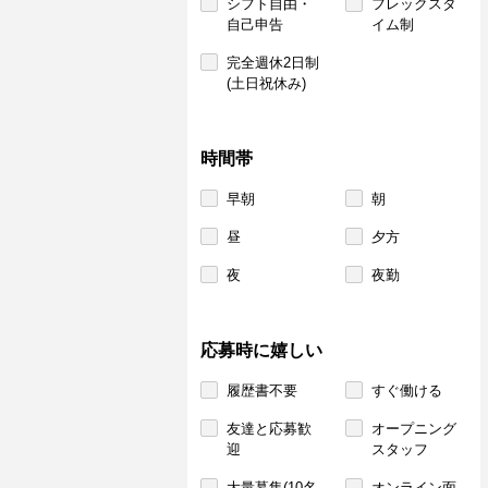
シフト自由・
フレックスタ
自己申告
イム制
完全週休2日制
(土日祝休み)
時間帯
早朝
朝
昼
夕方
夜
夜勤
応募時に嬉しい
履歴書不要
すぐ働ける
友達と応募歓
オープニング
迎
スタッフ
大量募集(10名
オンライン面