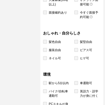
以上)
接可能
面接確約あり
今すぐ面接予
約可能
おしゃれ・自分らしさ
髪色自由
髪型自由
服装自由
ピアス可
ネイル可
ヒゲ可
環境
駅から5分以内
車通勤可
バイク/自転車
英語力・語学
通勤可
力が身に付く
PCスキルが身