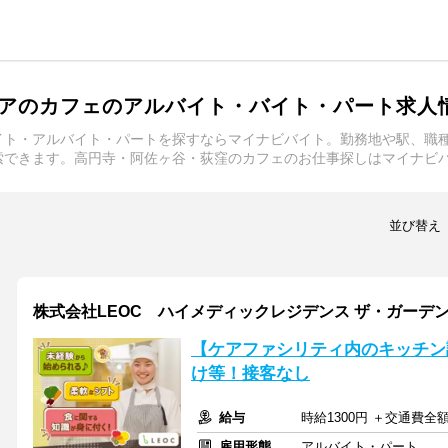
アのカフェのアルバイト・バイト・パート求人
イト・アルバイト・パートを探すならマイナビバイト。勤務地や駅、職
索できます。高円寺・阿佐ヶ谷・荻窪のカフェのお仕事探しはマイナビ
並び替え
株式会社LEOC ハイメディックレジデンス ザ・ガーデン荻窪
【ケアファシリティ内のキッチン
け等！接客なし
給与
時給1300円 ＋交通費全
雇用形態
アルバイト・パート