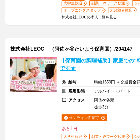
大学生歓迎
副業・Ｗワーク歓迎
シ
オープニングスタッフ
未経験者歓迎
株式会社LEOCの求人一覧を見る
株式会社LEOC （阿佐ヶ谷たいよう保育園）/204147
【保育園の調理補助】家庭での"料
です★
給与
時給1350円 ＋交通費全
雇用形態
アルバイト・パート
アクセス
阿佐ケ谷駅
徒歩3分
オンライン面接可
1
あと
日
大学生歓迎
副業・Ｗワーク歓迎
シ