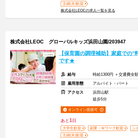
主婦(夫)歓迎
株式会社LEOCの求人一覧を見る
株式会社LEOC グローバルキッズ浜田山園/203947
【保育園の調理補助】家庭での"料
です★
給与
時給1300円 ＋交通費全
雇用形態
アルバイト・パート
アクセス
浜田山駅
徒歩5分
オンライン面接可
1
あと
日
大学生歓迎
副業・Ｗワーク歓迎
シ
主婦(夫)歓迎