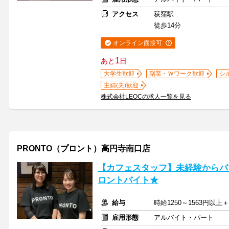
アクセス
荻窪駅
徒歩14分
オンライン面接可
1
あと
日
大学生歓迎
副業・Ｗワーク歓迎
シ
主婦(夫)歓迎
株式会社LEOCの求人一覧を見る
PRONTO（プロント）高円寺南口店
【カフェスタッフ】未経験からバ
ロントバイト★
給与
時給1250～1563円以
雇用形態
アルバイト・パート