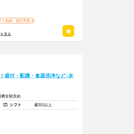
フト自由・自己申告
覧を見る
！盛付・配膳・食器洗浄など♪未
交通費全額支給
シフト
週3日以上