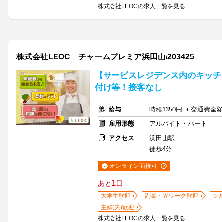
株式会社LEOCの求人一覧を見る
株式会社LEOC チャームプレミア浜田山/203425
【サービスレジデンス内のキッチ
付け等！接客なし
給与
時給1350円 ＋交通費全
雇用形態
アルバイト・パート
アクセス
浜田山駅
徒歩4分
オンライン面接可
1
あと
日
大学生歓迎
副業・Ｗワーク歓迎
シ
主婦(夫)歓迎
株式会社LEOCの求人一覧を見る