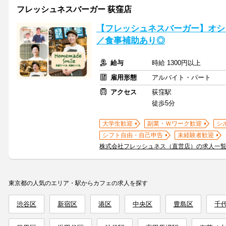
フレッシュネスバーガー 荻窪店
【フレッシュネスバーガー】オシ
／食事補助あり◎
給与
時給 1300円以上
雇用形態
アルバイト・パート
アクセス
荻窪駅
徒歩5分
大学生歓迎
副業・Ｗワーク歓迎
シ
シフト自由・自己申告
未経験者歓迎
株式会社フレッシュネス（直営店）の求人一
東京都の人気のエリア・駅からカフェの求人を探す
渋谷区
新宿区
港区
中央区
豊島区
千