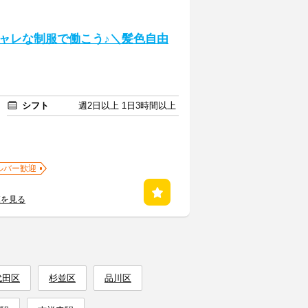
ャレな制服で働こう♪＼髪色自由
シフト
週2日以上 1日3時間以上
ルバー歓迎
覧を見る
代田区
杉並区
品川区