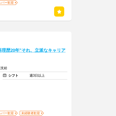
ルバー歓迎
理歴20年"それ、立派なキャリア
額支給
シフト
週3日以上
ルバー歓迎
未経験者歓迎