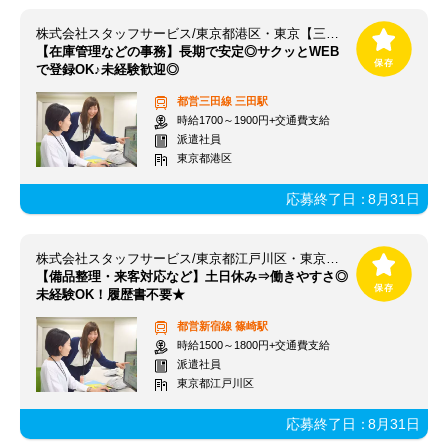
株式会社スタッフサービス/東京都港区・東京【三田駅】
【在庫管理などの事務】長期で安定◎サクッとWEB
で登録OK♪未経験歓迎◎
都営三田線
三田駅
時給1700～1900円+交通費支給
派遣社員
東京都港区
応募終了日：
8月31日
株式会社スタッフサービス/東京都江戸川区・東京【篠崎駅】
【備品整理・来客対応など】土日休み⇒働きやすさ◎
未経験OK！履歴書不要★
都営新宿線
篠崎駅
時給1500～1800円+交通費支給
派遣社員
東京都江戸川区
応募終了日：
8月31日