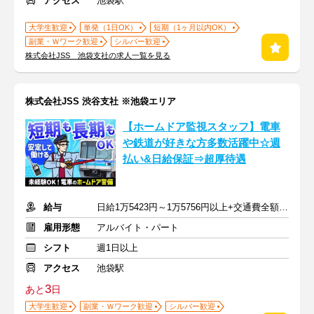
アクセス
池袋駅
大学生歓迎
単発（1日OK）
短期（1ヶ月以内OK）
副業・Ｗワーク歓迎
シルバー歓迎
株式会社JSS 池袋支社の求人一覧を見る
株式会社JSS 渋谷支社 ※池袋エリア
【ホームドア監視スタッフ】電車
や鉄道が好きな方多数活躍中☆週
払い&日給保証⇒超厚待遇
給与
日給1万5423円～1万5756円以上+交通費全額支給
雇用形態
アルバイト・パート
シフト
週1日以上
アクセス
池袋駅
3
あと
日
大学生歓迎
副業・Ｗワーク歓迎
シルバー歓迎