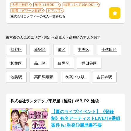
大学生歓迎
単発（1日OK）
短期（1ヶ月以内OK）
副業・Ｗワーク歓迎
ピアス可
株式会社コノフィーの求人一覧を見る
東京都の人気のエリア・駅から高収入・高時給の求人を探す
渋谷区
新宿区
港区
中央区
千代田区
杉並区
品川区
目黒区
世田谷区
池袋駅
高田馬場駅
御茶ノ水駅
吉祥寺駅
株式会社ランクアップ平野屋［池袋］/MB_P2_池袋
【夏のライブ/イベント】《登録
制》有名アーティストLIVE/TV番組
案件も♪単発◎履歴書不要