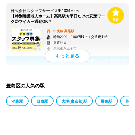
株式会社スタッフサービス/K10347095
【特別養護老人ホーム】高尾駅★平日だけの安定ワー
ク◎マイカー通勤OK＊
中央線
高尾駅
時給2200～2400円以上＋交通費支給
派遣社員
東京都八王子市
応募終了日：
8月31日
豊島区の人気の駅
池袋駅
目白駅
大塚(東京都)駅
巣鴨駅
駒込