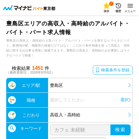
0
東京都
保存
履歴
メニュー
豊島区エリアの高収入・高時給のアルバイト・
バイト・パート求人情報
豊島区の高収入・高時給の人気バイト・アルバイト・パートを探すならマイナビバイ
ト。勤務地や駅、職種等の検索だけではなく、こだわり条件検索を使って高収入・高時
給に関するお仕事を簡単に検索できます。豊島区の高収入・高時給のお仕事探しはマイ
ナビバイトで検索！
1451
検索結果
件
検索条件を登録
（最終更新日：2026年8月6日）
エリア/駅
豊島区
選択してください
選択
職種
高収入・高時給
こだわり
キーワード
検索