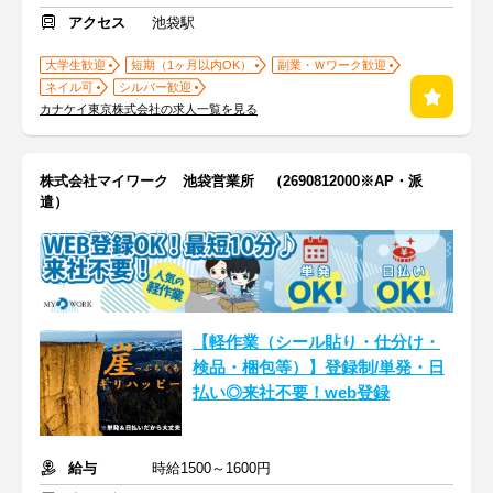
アクセス
池袋駅
大学生歓迎
短期（1ヶ月以内OK）
副業・Ｗワーク歓迎
ネイル可
シルバー歓迎
カナケイ東京株式会社の求人一覧を見る
株式会社マイワーク 池袋営業所 （2690812000※AP・派
遣）
【軽作業（シール貼り・仕分け・
検品・梱包等）】登録制/単発・日
払い◎来社不要！web登録
給与
時給1500～1600円