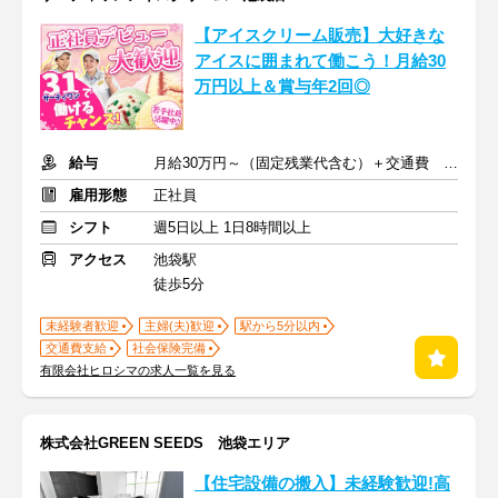
【アイスクリーム販売】大好きな
アイスに囲まれて働こう！月給30
万円以上＆賞与年2回◎
給与
月給30万円～（固定残業代含む）＋交通費 ※賞与年2回
雇用形態
正社員
シフト
週5日以上 1日8時間以上
アクセス
池袋駅
徒歩5分
未経験者歓迎
主婦(夫)歓迎
駅から5分以内
交通費支給
社会保険完備
有限会社ヒロシマの求人一覧を見る
株式会社GREEN SEEDS 池袋エリア
【住宅設備の搬入】未経験歓迎!高