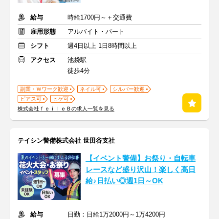
給与
時給1700円～＋交通費
雇用形態
アルバイト・パート
シフト
週4日以上 1日8時間以上
アクセス
池袋駅
徒歩4分
副業・Ｗワーク歓迎
ネイル可
シルバー歓迎
ピアス可
ヒゲ可
株式会社ｆｅｉｌｅＢの求人一覧を見る
テイシン警備株式会社 世田谷支社
【イベント警備】お祭り・自転車
レースなど盛り沢山！楽しく高日
給♪日払い◎週1日～OK
給与
日勤：日給1万2000円～1万4200円