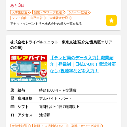
3
あと
日
大学生歓迎
副業・Ｗワーク歓迎
シルバー歓迎
シフト自由・自己申告
未経験者歓迎
アセットインベントリー株式会社の求人一覧を見る
株式会社トライバルユニット 東京支社(紹介先:豊島区エリア
の企業)
【テレビ局のデータ入力】職業紹
介｜登録制｜日払いOK！電話対応
なし♪視聴率などを入力！
給与
時給1800円～＋交通費
雇用形態
アルバイト・パート
シフト
週3日以上 1日7時間以上
アクセス
池袋駅
大学生歓迎
短期（1ヶ月以内OK）
副業・Ｗワーク歓迎