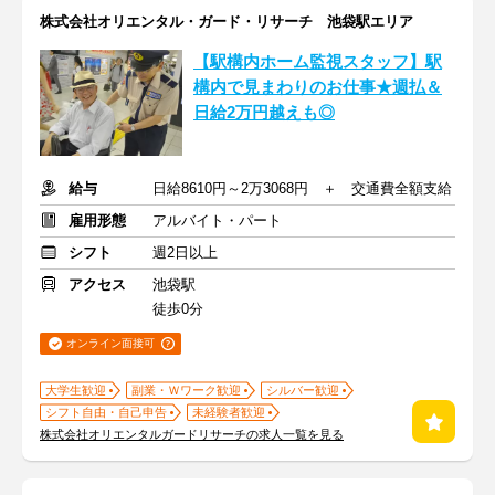
株式会社オリエンタル・ガード・リサーチ 池袋駅エリア
【駅構内ホーム監視スタッフ】駅
構内で見まわりのお仕事★週払＆
日給2万円越えも◎
給与
日給8610円～2万3068円 ＋ 交通費全額支給
雇用形態
アルバイト・パート
シフト
週2日以上
アクセス
池袋駅
徒歩0分
オンライン面接可
大学生歓迎
副業・Ｗワーク歓迎
シルバー歓迎
シフト自由・自己申告
未経験者歓迎
株式会社オリエンタルガードリサーチの求人一覧を見る