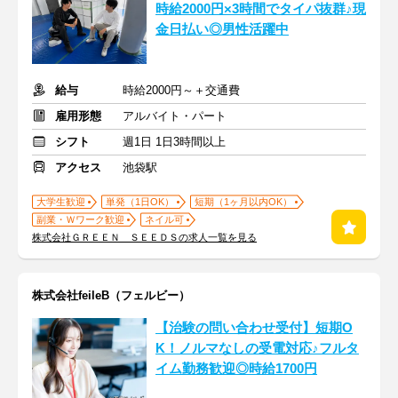
時給2000円×3時間でタイパ抜群♪現
金日払い◎男性活躍中
給与
時給2000円～＋交通費
雇用形態
アルバイト・パート
シフト
週1日 1日3時間以上
アクセス
池袋駅
大学生歓迎
単発（1日OK）
短期（1ヶ月以内OK）
副業・Ｗワーク歓迎
ネイル可
株式会社ＧＲＥＥＮ ＳＥＥＤＳの求人一覧を見る
株式会社feileB（フェルビー）
【治験の問い合わせ受付】短期O
K！ノルマなしの受電対応♪フルタ
イム勤務歓迎◎時給1700円