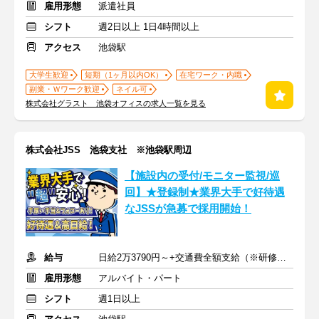
雇用形態
派遣社員
シフト
週2日以上 1日4時間以上
アクセス
池袋駅
大学生歓迎
短期（1ヶ月以内OK）
在宅ワーク・内職
副業・Ｗワーク歓迎
ネイル可
株式会社グラスト 池袋オフィスの求人一覧を見る
株式会社JSS 池袋支社 ※池袋駅周辺
【施設内の受付/モニター監視/巡
回】★登録制★業界大手で好待遇
なJSSが急募で採用開始！
給与
日給2万3790円～+交通費全額支給（※研修時も全額支給）
雇用形態
アルバイト・パート
シフト
週1日以上