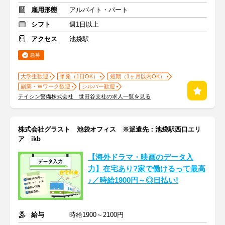
雇用形態
アルバイト・パート
シフト
週1日以上
アクセス
池袋駅
急募
大学生歓迎
単発（1日OK）
短期（1ヶ月以内OK）
副業・Ｗワーク歓迎
シルバー歓迎
テイシン警備株式会社 世田谷支社の求人一覧を見る
株式会社グラスト 池袋オフィス ※派遣先：池袋駅西口エリ
ア ikb
【海外ドラマ・映画のデータ入
力】在宅あり?家で働けるって最高
♪／時給1900円～◎日払い!
給与
時給1900～2100円