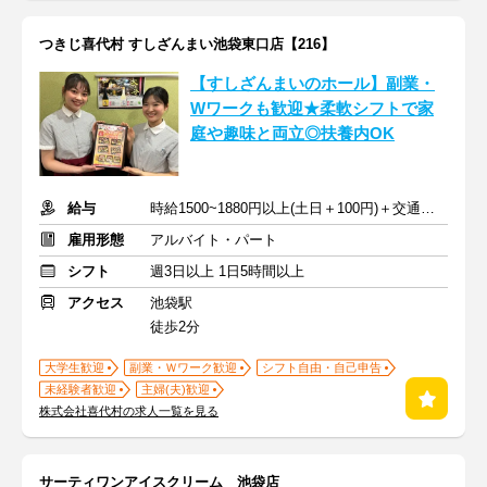
つきじ喜代村 すしざんまい池袋東口店【216】
【すしざんまいのホール】副業・
Wワークも歓迎★柔軟シフトで家
庭や趣味と両立◎扶養内OK
給与
時給1500~1880円以上(土日＋100円)＋交通費全額支給
雇用形態
アルバイト・パート
シフト
週3日以上 1日5時間以上
アクセス
池袋駅
徒歩2分
大学生歓迎
副業・Ｗワーク歓迎
シフト自由・自己申告
未経験者歓迎
主婦(夫)歓迎
株式会社喜代村の求人一覧を見る
サーティワンアイスクリーム 池袋店