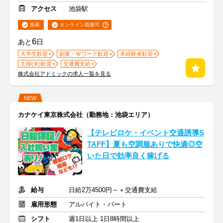
アクセス
池袋駅
急募
オンライン面接可
6
あと
日
大学生歓迎
副業・Ｗワーク歓迎
未経験者歓迎
主婦(夫)歓迎
交通費支給
株式会社アドミックの求人一覧を見る
NEW
カナケイ東京株式会社（勤務地：池袋エリア）
【テレビロケ・イベント交通誘導S
TAFF】夏も空調服ありで快適◎空
いた日で効率良く稼げる
給与
日給2万4500円～＋交通費支給
雇用形態
アルバイト・パート
シフト
週1日以上 1日8時間以上