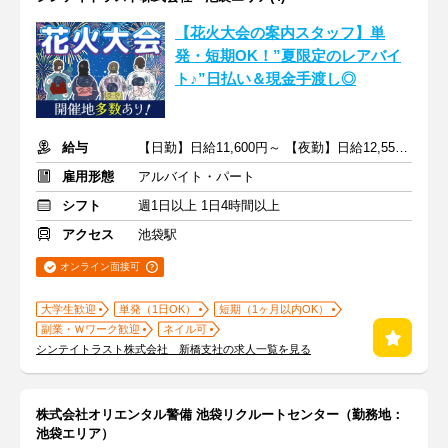
【花火大会の案内スタッフ】単
発・短期OK！”夏限定のレアバイ
ト♪”日払い＆現金手渡し◎
給与
【日勤】日給11,600円～ 【夜勤】日給12,550円～
雇用形態
アルバイト・パート
シフト
週1日以上 1日4時間以上
アクセス
池袋駅
オンライン面接可
大学生歓迎
単発（1日OK）
短期（1ヶ月以内OK）
副業・Ｗワーク歓迎
ネイル可
シンテイトラスト株式会社 新橋支社の求人一覧を見る
株式会社オリエンタル警備 池袋リクルートセンター（勤務地：
池袋エリア）