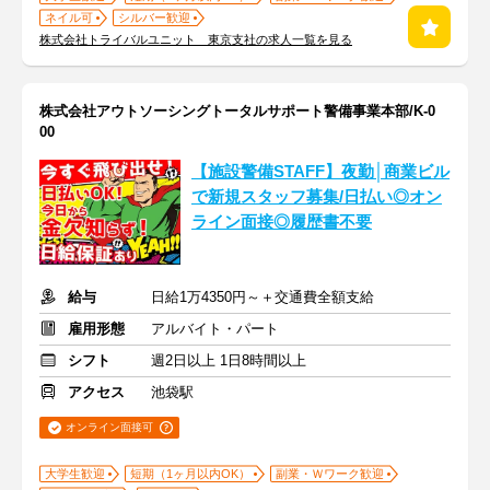
ネイル可
シルバー歓迎
株式会社トライバルユニット 東京支社の求人一覧を見る
株式会社アウトソーシングトータルサポート警備事業本部/K-0
00
【施設警備STAFF】夜勤│商業ビル
で新規スタッフ募集/日払い◎オン
ライン面接◎履歴書不要
給与
日給1万4350円～＋交通費全額支給
雇用形態
アルバイト・パート
シフト
週2日以上 1日8時間以上
アクセス
池袋駅
オンライン面接可
大学生歓迎
短期（1ヶ月以内OK）
副業・Ｗワーク歓迎