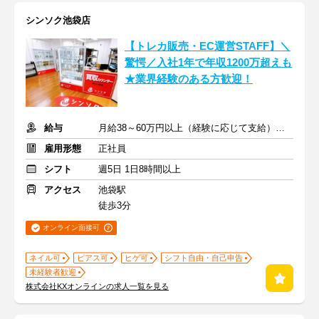
シンソク池袋店
【トレカ販売・EC運営STAFF】＼
驚愕／入社1年で年収1200万超えも
★業界経験のある方歓迎！
給与
月給38～60万円以上（経験に応じて支給）＋賞与＋インセンティブ
雇用形態
正社員
シフト
週5日 1日8時間以上
アクセス
池袋駅
徒歩3分
オンライン面接可
ネイル可
ピアス可
ヒゲ可
シフト自由・自己申告
未経験者歓迎
株式会社KXオンラインの求人一覧を見る