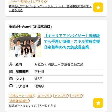
シルバー歓迎
ピアス可
株式会社アウトソーシングトータルサポート 警備事業本部の求人
一覧を見る
株式会社Asovi（池袋駅西口）
【キャリアアドバイザー】未経験
でも手厚い研修・スキル習得支援
◎定着率95％の急成長企業
給与
月給27万円以上＋交通費全額支給
雇用形態
正社員
シフト
週5日
アクセス
池袋駅
在宅ワーク・内職
ネイル可
ピアス可
ヒゲ可
未経験者歓迎
株式会社Ａｓｏｖｉの求人一覧を見る