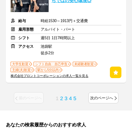
らではの安心環境◎
給与
時給1530～1913円＋交通費
雇用形態
アルバイト・パート
シフト
週5日 1日7時間以上
アクセス
池袋駅
徒歩2分
大学生歓迎
シフト自由・自己申告
未経験者歓迎
主婦(夫)歓迎
駅から5分以内
株式会社プロントコーポレーションの求人一覧を見る
1
2
3
4
5
前のページへ
次のページへ
あなたの検索履歴からのおすすめ求人