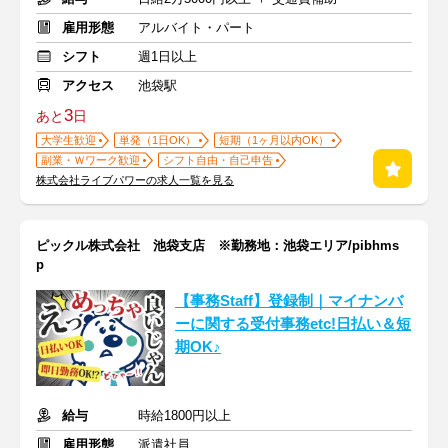
雇用形態
アルバイト・パート
シフト
週1日以上
アクセス
池袋駅
3
あと
日
大学生歓迎
単発（1日OK）
短期（1ヶ月以内OK）
副業・Ｗワーク歓迎
シフト自由・自己申告
株式会社ライブパワーの求人一覧を見る
ピックル株式会社 池袋支店 ※勤務地：池袋エリア/pibhms
p
【事務Staff】登録制｜マイナンバ
ーに関する受付事務etc!日払い＆短
期OK♪
給与
時給1800円以上
雇用形態
派遣社員