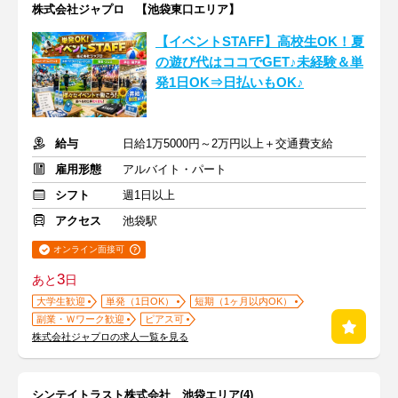
株式会社ジャプロ 【池袋東口エリア】
【イベントSTAFF】高校生OK！夏
の遊び代はココでGET♪未経験＆単
発1日OK⇒日払いもOK♪
給与
日給1万5000円～2万円以上＋交通費支給
雇用形態
アルバイト・パート
シフト
週1日以上
アクセス
池袋駅
オンライン面接可
3
あと
日
大学生歓迎
単発（1日OK）
短期（1ヶ月以内OK）
副業・Ｗワーク歓迎
ピアス可
株式会社ジャプロの求人一覧を見る
シンテイトラスト株式会社 池袋エリア(4)