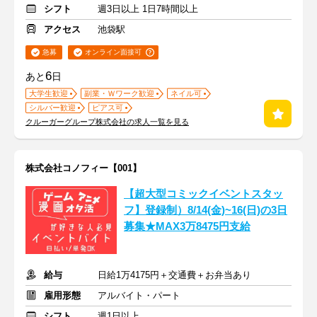
シフト
週3日以上 1日7時間以上
アクセス
池袋駅
急募
オンライン面接可
6
あと
日
大学生歓迎
副業・Ｗワーク歓迎
ネイル可
シルバー歓迎
ピアス可
クルーガーグループ株式会社の求人一覧を見る
株式会社コノフィー【001】
【超大型コミックイベントスタッ
フ】登録制）8/14(金)~16(日)の3日
募集★MAX3万8475円支給
給与
日給1万4175円＋交通費＋お弁当あり
雇用形態
アルバイト・パート
シフト
週1日以上