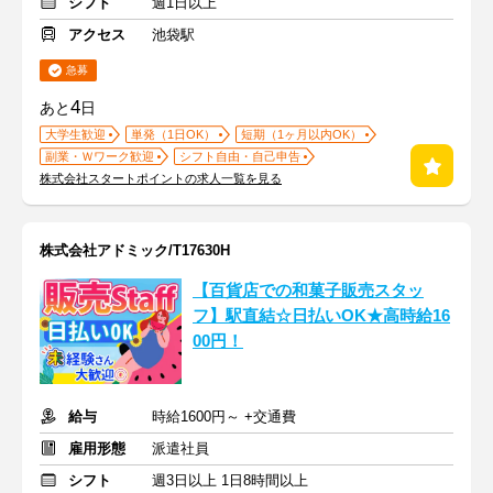
シフト
週1日以上
アクセス
池袋駅
急募
4
あと
日
大学生歓迎
単発（1日OK）
短期（1ヶ月以内OK）
副業・Ｗワーク歓迎
シフト自由・自己申告
株式会社スタートポイントの求人一覧を見る
株式会社アドミック/T17630H
【百貨店での和菓子販売スタッ
フ】駅直結☆日払いOK★高時給16
00円！
給与
時給1600円～ +交通費
雇用形態
派遣社員
シフト
週3日以上 1日8時間以上