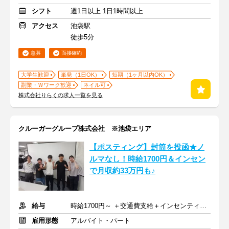
シフト
週1日以上 1日1時間以上
アクセス
池袋駅
徒歩5分
急募
面接確約
大学生歓迎
単発（1日OK）
短期（1ヶ月以内OK）
副業・Ｗワーク歓迎
ネイル可
株式会社りらくの求人一覧を見る
クルーガーグループ株式会社 ※池袋エリア
【ポスティング】封筒を投函★ノ
ルマなし！時給1700円＆インセン
で月収約33万円も♪
給与
時給1700円～ ＋交通費支給＋インセンティブあり
雇用形態
アルバイト・パート