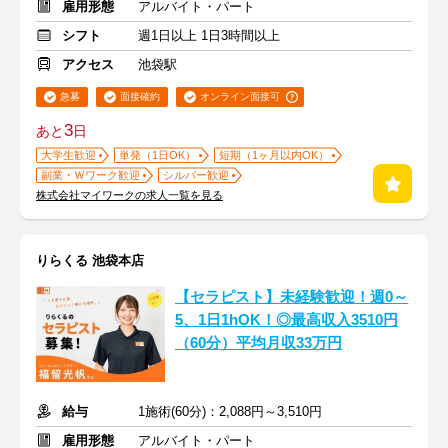
雇用形態
アルバイト・パート
シフト
週1日以上 1日3時間以上
アクセス
池袋駅
急募
面接確約
オンライン面接可
3
あと
日
大学生歓迎
単発（1日OK）
短期（1ヶ月以内OK）
副業・Ｗワーク歓迎
シルバー歓迎
株式会社マイワークの求人一覧を見る
りらくる 池袋本店
【セラピスト】未経験歓迎！週0～
5、1日1hOK！◎最高収入3510円
（60分）平均月収33万円
給与
1施術(60分)：2,088円～3,510円
雇用形態
アルバイト・パート