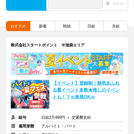
含まない
おすすめ
新着
時給
日給
月給
株式会社スタートポイント ※池袋エリア
【イベント】登録制｜熱気あふれ
る夏イベント多数★推しのイベン
トも！？≪単発OK≫
給与
日給2万490円 ＋ 交通費支給
雇用形態
アルバイト・パート