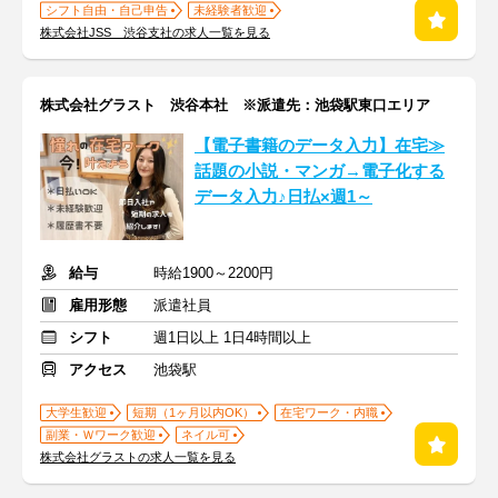
シフト自由・自己申告
未経験者歓迎
株式会社JSS 渋谷支社の求人一覧を見る
株式会社グラスト 渋谷本社 ※派遣先：池袋駅東口エリア
【電子書籍のデータ入力】在宅≫
話題の小説・マンガ→電子化する
データ入力♪日払×週1～
給与
時給1900～2200円
雇用形態
派遣社員
シフト
週1日以上 1日4時間以上
アクセス
池袋駅
大学生歓迎
短期（1ヶ月以内OK）
在宅ワーク・内職
副業・Ｗワーク歓迎
ネイル可
株式会社グラストの求人一覧を見る