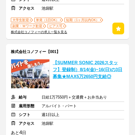
アクセス
池袋駅
大学生歓迎
単発（1日OK）
短期（1ヶ月以内OK）
副業・Ｗワーク歓迎
ピアス可
株式会社コノフィーの求人一覧を見る
株式会社コノフィー【001】
【SUMMER SONIC 2026スタッ
フ】登録制）8/14(金)~16(日)の3日
募集★MAX5万2650円支給◎
給与
日給1万7550円＋交通費＋お弁当あり
雇用形態
アルバイト・パート
シフト
週1日以上
アクセス
池袋駅
4
あと
日