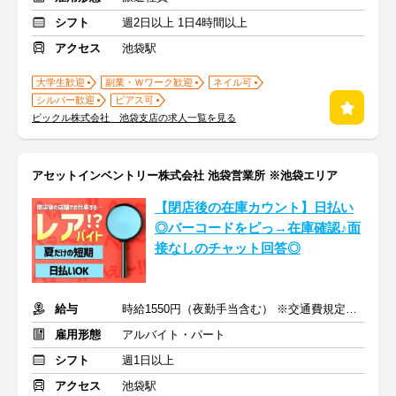
シフト
週2日以上 1日4時間以上
アクセス
池袋駅
大学生歓迎
副業・Ｗワーク歓迎
ネイル可
シルバー歓迎
ピアス可
ピックル株式会社 池袋支店の求人一覧を見る
アセットインベントリー株式会社 池袋営業所 ※池袋エリア
【閉店後の在庫カウント】日払い
◎バーコードをピっ→在庫確認♪面
接なしのチャット回答◎
給与
時給1550円（夜勤手当含む） ※交通費規定内支給
雇用形態
アルバイト・パート
シフト
週1日以上
アクセス
池袋駅