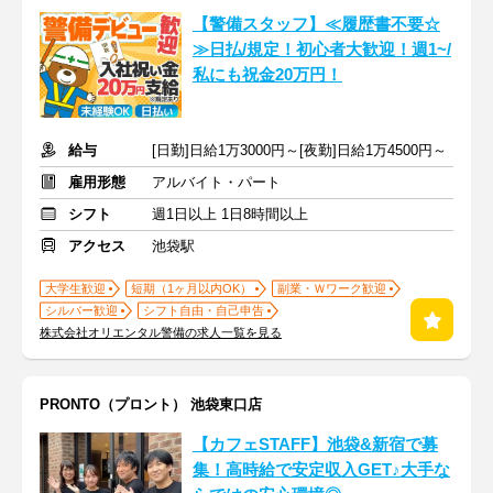
【警備スタッフ】≪履歴書不要☆
≫日払/規定！初心者大歓迎！週1~/
私にも祝金20万円！
給与
[日勤]日給1万3000円～[夜勤]日給1万4500円～
雇用形態
アルバイト・パート
シフト
週1日以上 1日8時間以上
アクセス
池袋駅
大学生歓迎
短期（1ヶ月以内OK）
副業・Ｗワーク歓迎
シルバー歓迎
シフト自由・自己申告
株式会社オリエンタル警備の求人一覧を見る
PRONTO（プロント） 池袋東口店
【カフェSTAFF】池袋&新宿で募
集！高時給で安定収入GET♪大手な