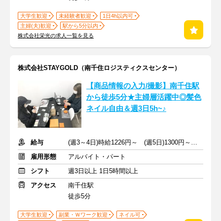
大学生歓迎
未経験者歓迎
1日4h以内可
主婦(夫)歓迎
駅から5分以内
株式会社栄光の求人一覧を見る
株式会社STAYGOLD（南千住ロジスティクスセンター）
【商品情報の入力/撮影】南千住駅
から徒歩5分★主婦層活躍中◎髪色
ネイル自由＆週3日5h~♪
給与
(週3～4日)時給1226円～ (週5日)1300円～ ＋交通費支給
雇用形態
アルバイト・パート
シフト
週3日以上 1日5時間以上
アクセス
南千住駅
徒歩5分
大学生歓迎
副業・Ｗワーク歓迎
ネイル可