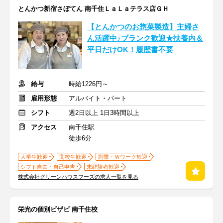
とんかつ新宿さぼてん 南千住ＬａＬａテラス店ＧＨ
【とんかつのお惣菜製造】主婦さ
ん活躍中♪ブランク歓迎★扶養内＆
平日だけOK！履歴書不要
給与
時給1226円～
雇用形態
アルバイト・パート
シフト
週2日以上 1日3時間以上
アクセス
南千住駅
徒歩6分
大学生歓迎
高校生歓迎
副業・Ｗワーク歓迎
シフト自由・自己申告
未経験者歓迎
株式会社グリーンハウスフーズの求人一覧を見る
栄光の個別ビザビ 南千住校