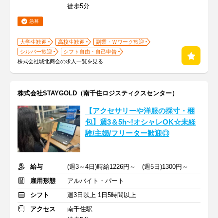
徒歩5分
急募
大学生歓迎
高校生歓迎
副業・Ｗワーク歓迎
シルバー歓迎
シフト自由・自己申告
株式会社城北商会の求人一覧を見る
株式会社STAYGOLD（南千住ロジスティクスセンター）
【アクセサリーや洋服の採寸・梱
包】週3＆5h~!オシャレOK☆未経
験/主婦/フリーター歓迎◎
給与
(週3～4日)時給1226円～ (週5日)1300円～
雇用形態
アルバイト・パート
シフト
週3日以上 1日5時間以上
アクセス
南千住駅