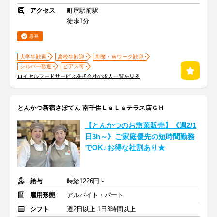
アクセス
町屋駅前駅
徒歩1分
急募
大学生歓迎
高校生歓迎
副業・Ｗワーク歓迎
シルバー歓迎
ピアス可
ロイヤルフードサービス株式会社の求人一覧を見る
とんかつ新宿さぼてん 南千住ＬａＬａテラス店ＧＨ
【とんかつのお惣菜販売】《週2/1
日3h～》ご家庭優先の短時間勤務
でOK♪お得な社割あり★
給与
時給1226円～
雇用形態
アルバイト・パート
シフト
週2日以上 1日3時間以上