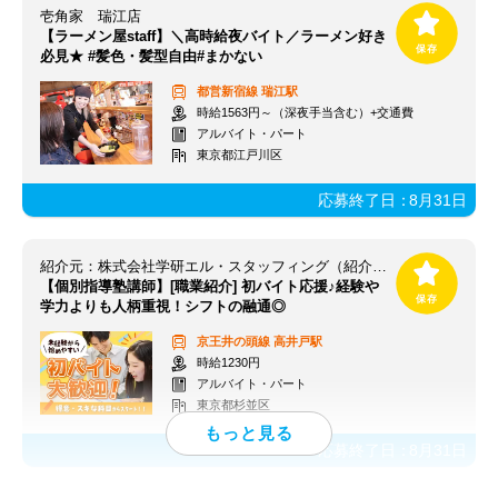
壱角家 瑞江店
【ラーメン屋staff】＼高時給夜バイト／ラーメン好き
必見★ #髪色・髪型自由#まかない
都営新宿線
瑞江駅
時給1563円～（深夜手当含む）+交通費
アルバイト・パート
東京都江戸川区
応募終了日：
8月31日
紹介元：株式会社学研エル・スタッフィング（紹介先：個別指導学院ヒーローズ 高井戸校）
【個別指導塾講師】[職業紹介] 初バイト応援♪経験や
学力よりも人柄重視！シフトの融通◎
京王井の頭線
高井戸駅
時給1230円
アルバイト・パート
東京都杉並区
応募終了日：
8月31日