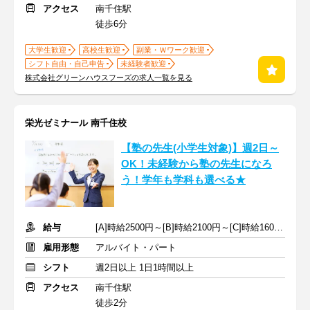
アクセス
南千住駅
徒歩6分
大学生歓迎
高校生歓迎
副業・Ｗワーク歓迎
シフト自由・自己申告
未経験者歓迎
株式会社グリーンハウスフーズの求人一覧を見る
栄光ゼミナール 南千住校
【塾の先生(小学生対象)】週2日～
OK！未経験から塾の先生になろ
う！学年も学科も選べる★
給与
[A]時給2500円～[B]時給2100円～[C]時給1600円～ ※生徒数による
雇用形態
アルバイト・パート
シフト
週2日以上 1日1時間以上
アクセス
南千住駅
徒歩2分