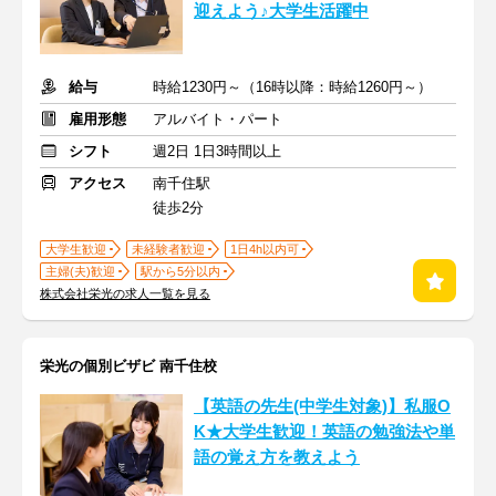
迎えよう♪大学生活躍中
給与
時給1230円～（16時以降：時給1260円～）
雇用形態
アルバイト・パート
シフト
週2日 1日3時間以上
アクセス
南千住駅
徒歩2分
大学生歓迎
未経験者歓迎
1日4h以内可
主婦(夫)歓迎
駅から5分以内
株式会社栄光の求人一覧を見る
栄光の個別ビザビ 南千住校
【英語の先生(中学生対象)】私服O
K★大学生歓迎！英語の勉強法や単
語の覚え方を教えよう