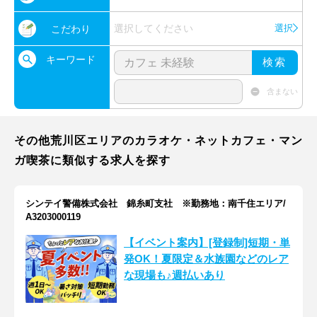
選択してください
選択
こだわり
キーワード
検索
含まない
その他荒川区エリアのカラオケ・ネットカフェ・マン
ガ喫茶に類似する求人を探す
シンテイ警備株式会社 錦糸町支社 ※勤務地：南千住エリア/
A3203000119
【イベント案内】[登録制]短期・単
発OK！夏限定＆水族園などのレア
な現場も♪週払いあり