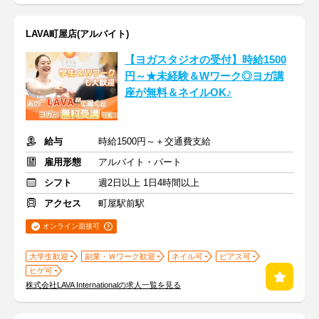
LAVA町屋店(アルバイト)
【ヨガスタジオの受付】時給1500
円～★未経験＆Wワーク◎ヨガ講
座が無料＆ネイルOK♪
給与
時給1500円～＋交通費支給
雇用形態
アルバイト・パート
シフト
週2日以上 1日4時間以上
アクセス
町屋駅前駅
オンライン面接可
大学生歓迎
副業・Ｗワーク歓迎
ネイル可
ピアス可
ヒゲ可
株式会社LAVA Internationalの求人一覧を見る