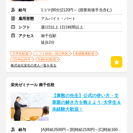
給与
1コマ(80分)2120円～ (授業前後手当含む)
雇用形態
アルバイト・パート
シフト
週1日以上 1日1時間以上
アクセス
南千住駅
徒歩2分
大学生歓迎
シフト自由・自己申告
未経験者歓迎
1日4h以内可
主婦(夫)歓迎
株式会社栄光の求人一覧を見る
栄光ゼミナール 南千住校
【算数の先生】公式の使い方・文
章題の解き方を教えよう♪大学生＆
未経験大歓迎！
給与
[A]時給2500円～[B]時給2100円～[C]時給1600円～ ※生徒数による