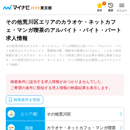
0
東京都
保存
履歴
メニュー
その他荒川区エリアのカラオケ・ネットカフ
ェ・マンガ喫茶のアルバイト・バイト・パート
求人情報
その他荒川区のカラオケ・ネットカフェ・マンガ喫茶の人気バイト・アルバイト・パー
トを探すならマイナビバイト。勤務地や駅、職種等の検索だけではなく、こだわり条件
検索を使ってカラオケ・ネットカフェ・マンガ喫茶に関するお仕事を簡単に検索できま
す。その他荒川区のカラオケ・ネットカフェ・マンガ喫茶のお仕事探しはマイナビバイ
トで検索！
検索条件に該当する求人情報がみつかりませんでした。
ご希望の条件に類似する求人情報の検索結果を表示します。
検索条件を登録
エリア/駅
その他荒川区
カラオケ・ネットカフェ・マンガ喫茶
職種