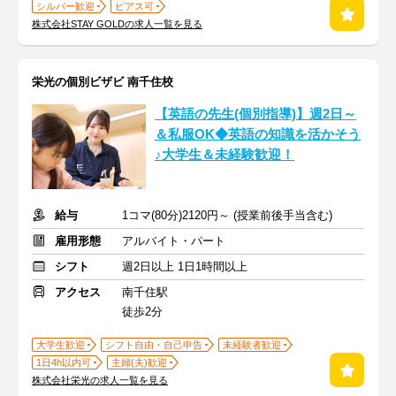
シルバー歓迎
ピアス可
株式会社STAY GOLDの求人一覧を見る
栄光の個別ビザビ 南千住校
【英語の先生(個別指導)】週2日～
＆私服OK◆英語の知識を活かそう
♪大学生＆未経験歓迎！
給与
1コマ(80分)2120円～ (授業前後手当含む)
雇用形態
アルバイト・パート
シフト
週2日以上 1日1時間以上
アクセス
南千住駅
徒歩2分
大学生歓迎
シフト自由・自己申告
未経験者歓迎
1日4h以内可
主婦(夫)歓迎
株式会社栄光の求人一覧を見る