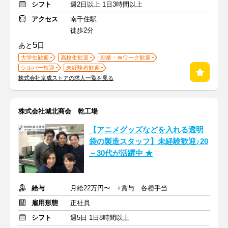
シフト
週2日以上 1日3時間以上
アクセス
南千住駅
徒歩2分
5
あと
日
大学生歓迎
高校生歓迎
副業・Ｗワーク歓迎
シルバー歓迎
未経験者歓迎
株式会社京成ストアの求人一覧を見る
株式会社城北商会 乾工場
【アニメグッズなどを入れる透明
袋の製造スタッフ】未経験歓迎♪20
～30代が活躍中 ★
給与
月給22万円〜 +賞与 各種手当
雇用形態
正社員
シフト
週5日 1日8時間以上