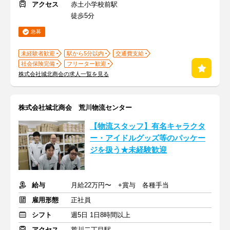
アクセス
赤土小学校前駅
徒歩5分
急募
未経験者歓迎
駅から5分以内
交通費支給
社会保険完備
フリーター歓迎
株式会社城北商会の求人一覧を見る
株式会社城北商会 荒川物流センター
【物流スタッフ】有名キャラクタ
ー・アイドルグッズ等のパッケー
ジを扱う★未経験歓迎
給与
月給22万円〜 +賞与 各種手当
雇用形態
正社員
シフト
週5日 1日8時間以上
アクセス
荒川二丁目駅