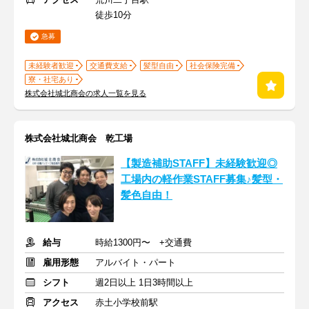
徒歩10分
急募
未経験者歓迎
交通費支給
髪型自由
社会保険完備
寮・社宅あり
株式会社城北商会の求人一覧を見る
株式会社城北商会 乾工場
【製造補助STAFF】未経験歓迎◎
工場内の軽作業STAFF募集♪髪型・
髪色自由！
給与
時給1300円〜 +交通費
雇用形態
アルバイト・パート
シフト
週2日以上 1日3時間以上
アクセス
赤土小学校前駅