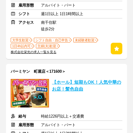
雇用形態
アルバイト・パート
シフト
週1日以上 1日1時間以上
アクセス
南千住駅
徒歩2分
大学生歓迎
シフト自由・自己申告
未経験者歓迎
1日4h以内可
主婦(夫)歓迎
株式会社栄光の求人一覧を見る
バーミヤン 町屋店＜171600＞
【ホール】短期もOK！人気中華の
お店！髪色自由
給与
時給1226円以上＋交通費
雇用形態
アルバイト・パート