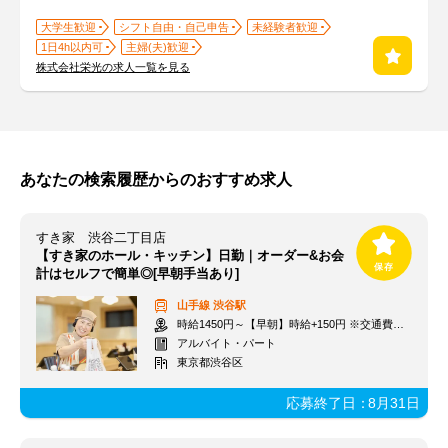
大学生歓迎
シフト自由・自己申告
未経験者歓迎
1日4h以内可
主婦(夫)歓迎
株式会社栄光の求人一覧を見る
あなたの検索履歴からのおすすめ求人
すき家 渋谷二丁目店
【すき家のホール・キッチン】日勤｜オーダー&お会
計はセルフで簡単◎[早朝手当あり]
山手線
渋谷駅
時給1450円～【早朝】時給+150円 ※交通費支給
アルバイト・パート
東京都渋谷区
応募終了日：
8月31日