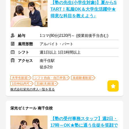
【塾の先生(小学生対象)】夏からS
TART！私服OK＆大学生活躍中★
得意な科目を教えよう♪
給与
1コマ(80分)2120円～ (授業前後手当含む)
雇用形態
アルバイト・パート
シフト
週1日以上 1日1時間以上
アクセス
南千住駅
徒歩2分
大学生歓迎
シフト自由・自己申告
未経験者歓迎
1日4h以内可
主婦(夫)歓迎
株式会社栄光の求人一覧を見る
栄光ゼミナール 南千住校
【塾の受付事務スタッフ】週2日・
17時～OK★塾に通う生徒を笑顔で