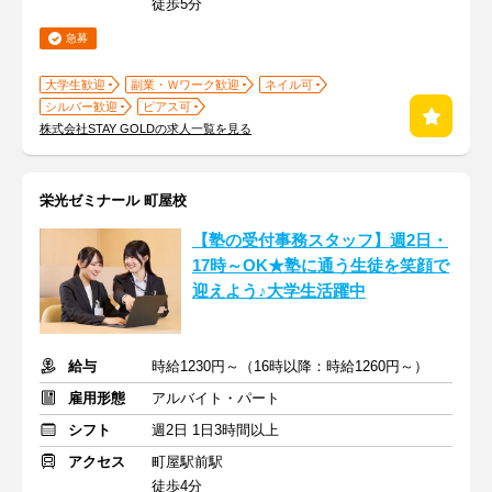
徒歩5分
急募
大学生歓迎
副業・Ｗワーク歓迎
ネイル可
シルバー歓迎
ピアス可
株式会社STAY GOLDの求人一覧を見る
栄光ゼミナール 町屋校
【塾の受付事務スタッフ】週2日・
17時～OK★塾に通う生徒を笑顔で
迎えよう♪大学生活躍中
給与
時給1230円～（16時以降：時給1260円～）
雇用形態
アルバイト・パート
シフト
週2日 1日3時間以上
アクセス
町屋駅前駅
徒歩4分