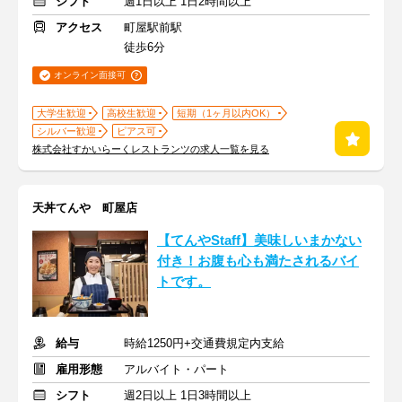
シフト
週1日以上 1日2時間以上
アクセス
町屋駅前駅
徒歩6分
オンライン面接可
大学生歓迎
高校生歓迎
短期（1ヶ月以内OK）
シルバー歓迎
ピアス可
株式会社すかいらーくレストランツの求人一覧を見る
天丼てんや 町屋店
【てんやStaff】美味しいまかない
付き！お腹も心も満たされるバイ
トです。
給与
時給1250円+交通費規定内支給
雇用形態
アルバイト・パート
シフト
週2日以上 1日3時間以上