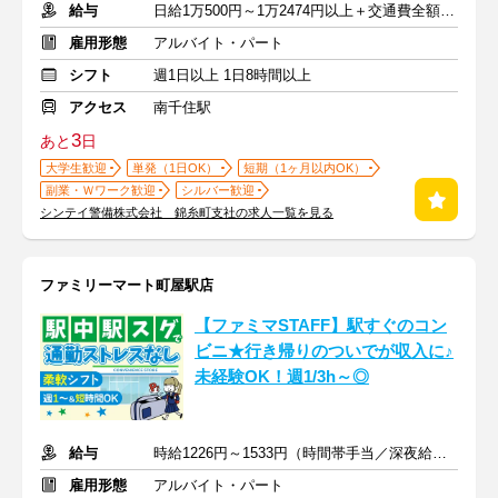
給与
日給1万500円～1万2474円以上＋交通費全額支給
雇用形態
アルバイト・パート
シフト
週1日以上 1日8時間以上
アクセス
南千住駅
3
あと
日
大学生歓迎
単発（1日OK）
短期（1ヶ月以内OK）
副業・Ｗワーク歓迎
シルバー歓迎
シンテイ警備株式会社 錦糸町支社の求人一覧を見る
ファミリーマート町屋駅店
【ファミマSTAFF】駅すぐのコン
ビニ★行き帰りのついでが収入に♪
未経験OK！週1/3h～◎
給与
時給1226円～1533円（時間帯手当／深夜給含む）
雇用形態
アルバイト・パート