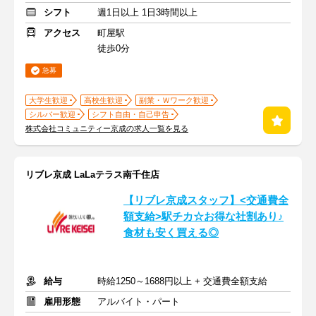
シフト
週1日以上 1日3時間以上
アクセス
町屋駅
徒歩0分
急募
大学生歓迎
高校生歓迎
副業・Ｗワーク歓迎
シルバー歓迎
シフト自由・自己申告
株式会社コミュニティー京成の求人一覧を見る
リブレ京成 LaLaテラス南千住店
【リブレ京成スタッフ】<交通費全
額支給>駅チカ☆お得な社割あり♪
食材も安く買える◎
給与
時給1250～1688円以上 + 交通費全額支給
雇用形態
アルバイト・パート