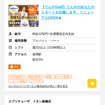
【てんやStaff】てんやがあなたの
スタートを応援します。リニュー
アルOPEN★
給与
時給1250円+交通費規定内支給
雇用形態
アルバイト・パート
シフト
週2日以上 1日3時間以上
アクセス
成増駅
徒歩3分
急募
大学生歓迎
高校生歓迎
副業・Ｗワーク歓迎
シルバー歓迎
ピアス可
ロイヤルフードサービス株式会社の求人一覧を見る
カプリチョーザ イオン板橋店