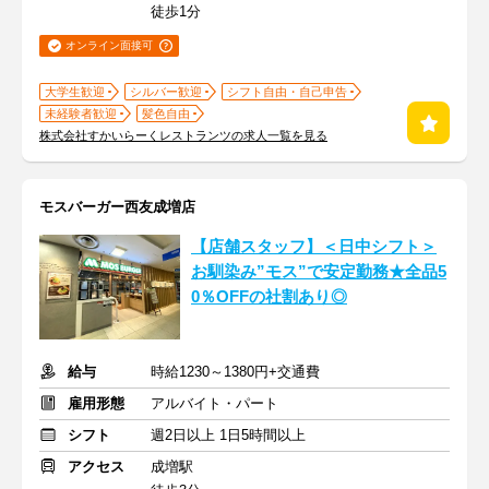
徒歩1分
オンライン面接可
大学生歓迎
シルバー歓迎
シフト自由・自己申告
未経験者歓迎
髪色自由
株式会社すかいらーくレストランツの求人一覧を見る
モスバーガー西友成増店
【店舗スタッフ】＜日中シフト＞
お馴染み”モス”で安定勤務★全品5
0％OFFの社割あり◎
給与
時給1230～1380円+交通費
雇用形態
アルバイト・パート
シフト
週2日以上 1日5時間以上
アクセス
成増駅