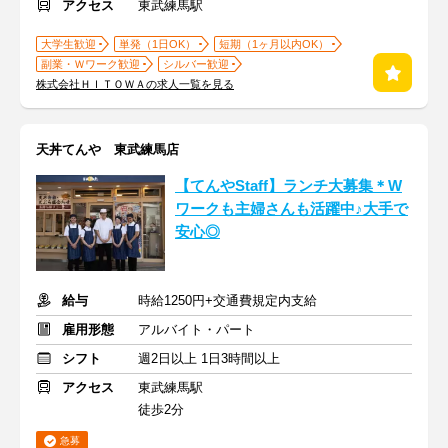
アクセス
東武練馬駅
大学生歓迎
単発（1日OK）
短期（1ヶ月以内OK）
副業・Ｗワーク歓迎
シルバー歓迎
株式会社ＨＩＴＯＷＡの求人一覧を見る
天丼てんや 東武練馬店
【てんやStaff】ランチ大募集＊W
ワークも主婦さんも活躍中♪大手で
安心◎
給与
時給1250円+交通費規定内支給
雇用形態
アルバイト・パート
シフト
週2日以上 1日3時間以上
アクセス
東武練馬駅
徒歩2分
急募