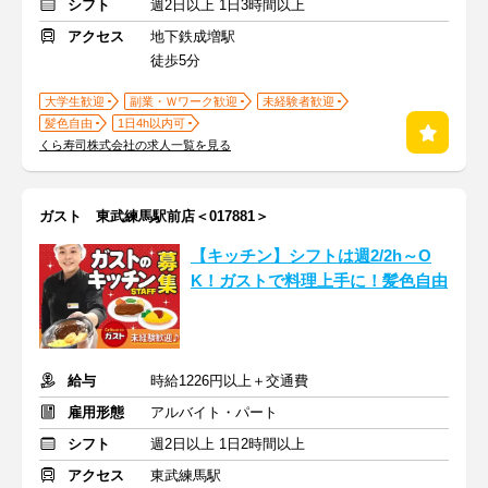
シフト
週2日以上 1日3時間以上
アクセス
地下鉄成増駅
徒歩5分
大学生歓迎
副業・Ｗワーク歓迎
未経験者歓迎
髪色自由
1日4h以内可
くら寿司株式会社の求人一覧を見る
ガスト 東武練馬駅前店＜017881＞
【キッチン】シフトは週2/2h～O
K！ガストで料理上手に！髪色自由
給与
時給1226円以上＋交通費
雇用形態
アルバイト・パート
シフト
週2日以上 1日2時間以上
アクセス
東武練馬駅