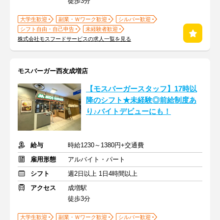
徒歩3分
大学生歓迎
副業・Ｗワーク歓迎
シルバー歓迎
シフト自由・自己申告
未経験者歓迎
株式会社モスフードサービスの求人一覧を見る
モスバーガー西友成増店
【モスバーガースタッフ】17時以
降のシフト★未経験◎前給制度あ
り♪バイトデビューにも！
給与
時給1230～1380円+交通費
雇用形態
アルバイト・パート
シフト
週2日以上 1日4時間以上
アクセス
成増駅
徒歩3分
大学生歓迎
副業・Ｗワーク歓迎
シルバー歓迎