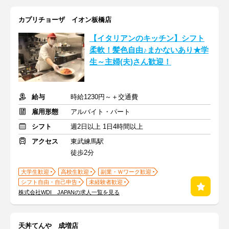
カプリチョーザ イオン板橋店
【イタリアンのキッチン】シフト
柔軟！髪色自由♪まかないあり★学
生～主婦(夫)さん歓迎！
給与
時給1230円～＋交通費
雇用形態
アルバイト・パート
シフト
週2日以上 1日4時間以上
アクセス
東武練馬駅
徒歩2分
大学生歓迎
高校生歓迎
副業・Ｗワーク歓迎
シフト自由・自己申告
未経験者歓迎
株式会社WDI JAPANの求人一覧を見る
天丼てんや 成増店