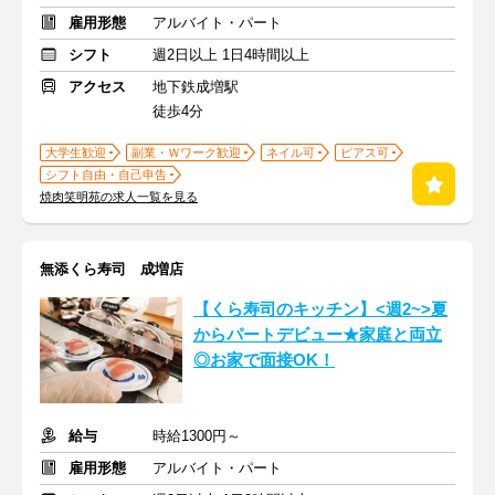
雇用形態
アルバイト・パート
シフト
週2日以上 1日4時間以上
アクセス
地下鉄成増駅
徒歩4分
大学生歓迎
副業・Ｗワーク歓迎
ネイル可
ピアス可
シフト自由・自己申告
焼肉笑明苑の求人一覧を見る
無添くら寿司 成増店
【くら寿司のキッチン】<週2~>夏
からパートデビュー★家庭と両立
◎お家で面接OK！
給与
時給1300円～
雇用形態
アルバイト・パート