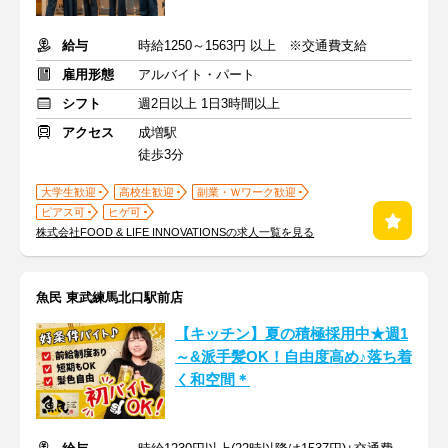
給与
時給1250～1563円 以上 ※交通費支給
雇用形態
アルバイト・パート
シフト
週2日以上 1日3時間以上
アクセス
成増駅
徒歩3分
大学生歓迎
高校生歓迎
副業・Ｗワーク歓迎
ピアス可
ヒゲ可
株式会社FOOD & LIFE INNOVATIONSの求人一覧を見る
魚民 東武練馬北口駅前店
【キッチン】夏の積極採用中★週1
～&派手髪OK！自由度高め♪落ち着
く和空間＊