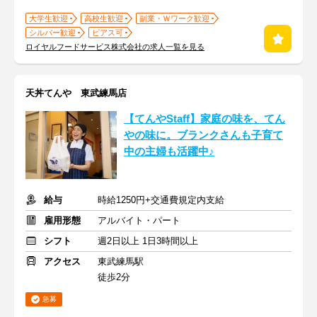
大学生歓迎
高校生歓迎
副業・Ｗワーク歓迎
シルバー歓迎
ピアス可
ロイヤルフードサービス株式会社の求人一覧を見る
天丼てんや 東武練馬店
【てんやStaff】家庭の味を、てん
やの味に。ブランクさんも子育て
中の主婦も活躍中♪
給与
時給1250円+交通費規定内支給
雇用形態
アルバイト・パート
シフト
週2日以上 1日3時間以上
アクセス
東武練馬駅
徒歩2分
急募