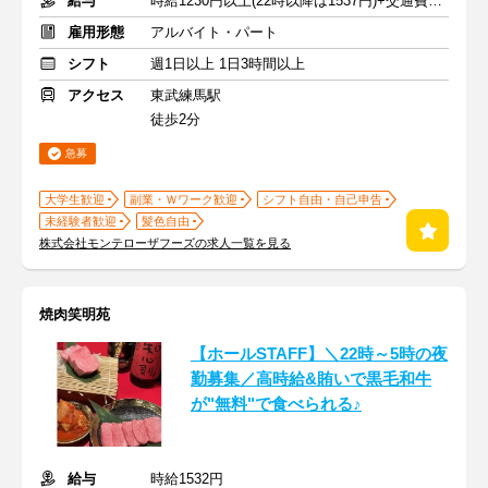
給与
時給1230円以上(22時以降は1537円)+交通費規定内支給
雇用形態
アルバイト・パート
シフト
週1日以上 1日3時間以上
アクセス
東武練馬駅
徒歩2分
急募
大学生歓迎
副業・Ｗワーク歓迎
シフト自由・自己申告
未経験者歓迎
髪色自由
株式会社モンテローザフーズの求人一覧を見る
焼肉笑明苑
【ホールSTAFF】＼22時～5時の夜
勤募集／高時給&賄いで黒毛和牛
が"無料"で食べられる♪
給与
時給1532円