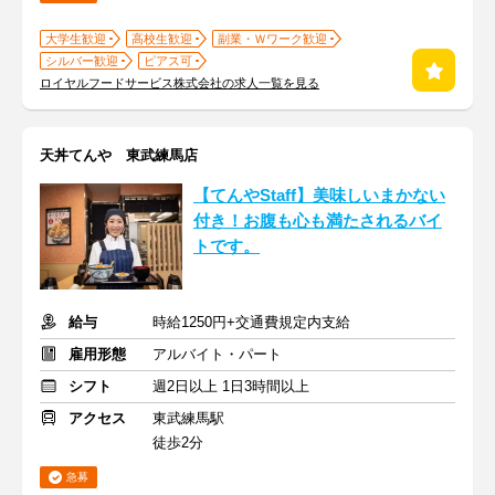
大学生歓迎
高校生歓迎
副業・Ｗワーク歓迎
シルバー歓迎
ピアス可
ロイヤルフードサービス株式会社の求人一覧を見る
天丼てんや 東武練馬店
【てんやStaff】美味しいまかない
付き！お腹も心も満たされるバイ
トです。
給与
時給1250円+交通費規定内支給
雇用形態
アルバイト・パート
シフト
週2日以上 1日3時間以上
アクセス
東武練馬駅
徒歩2分
急募