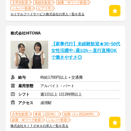
大学生歓迎
高校生歓迎
副業・Ｗワーク歓迎
シルバー歓迎
ピアス可
ロイヤルフードサービス株式会社の求人一覧を見る
株式会社HITOWA
【家事代行】未経験歓迎★30~50代
女性活躍中♪週1/2h～直行直帰OK
で働きやすさ◎
給与
時給1700円以上＋交通費
雇用形態
アルバイト・パート
シフト
週1日以上 1日2時間以上
アクセス
成増駅
大学生歓迎
単発（1日OK）
短期（1ヶ月以内OK）
副業・Ｗワーク歓迎
シルバー歓迎
株式会社ＨＩＴＯＷＡの求人一覧を見る