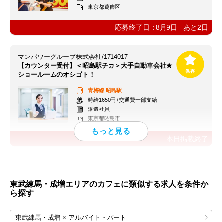
東京都葛飾区
応募終了日：
8月9日
あと
2
日
マンパワーグループ株式会社/1714017
【カウンター受付】＜昭島駅チカ＞大手自動車会社★
ショールームのオシゴト！
青梅線
昭島駅
時給1650円+交通費一部支給
派遣社員
東京都昭島市
本日掲載終了
東武練馬・成増エリアのカフェに類似する求人を条件か
ら探す
東武練馬・成増 × アルバイト・パート