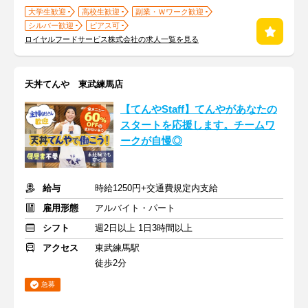
大学生歓迎
高校生歓迎
副業・Ｗワーク歓迎
シルバー歓迎
ピアス可
ロイヤルフードサービス株式会社の求人一覧を見る
天丼てんや 東武練馬店
【てんやStaff】てんやがあなたの
スタートを応援します。チームワ
ークが自慢◎
給与
時給1250円+交通費規定内支給
雇用形態
アルバイト・パート
シフト
週2日以上 1日3時間以上
アクセス
東武練馬駅
徒歩2分
急募