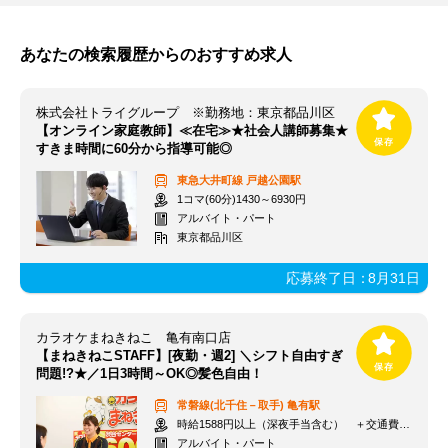
あなたの検索履歴からのおすすめ求人
株式会社トライグループ ※勤務地：東京都品川区
【オンライン家庭教師】≪在宅≫★社会人講師募集★
すきま時間に60分から指導可能◎
東急大井町線
戸越公園駅
1コマ(60分)1430～6930円
アルバイト・パート
東京都品川区
応募終了日：
8月31日
カラオケまねきねこ 亀有南口店
【まねきねこSTAFF】[夜勤・週2] ＼シフト自由すぎ
問題!?★／1日3時間～OK◎髪色自由！
常磐線(北千住－取手)
亀有駅
時給1588円以上（深夜手当含む） ＋交通費支給
アルバイト・パート