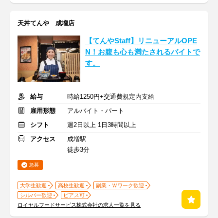
天丼てんや 成増店
【てんやStaff】リニューアルOPE
N！お腹も心も満たされるバイトで
す。
給与
時給1250円+交通費規定内支給
雇用形態
アルバイト・パート
シフト
週2日以上 1日3時間以上
アクセス
成増駅
徒歩3分
急募
大学生歓迎
高校生歓迎
副業・Ｗワーク歓迎
シルバー歓迎
ピアス可
ロイヤルフードサービス株式会社の求人一覧を見る