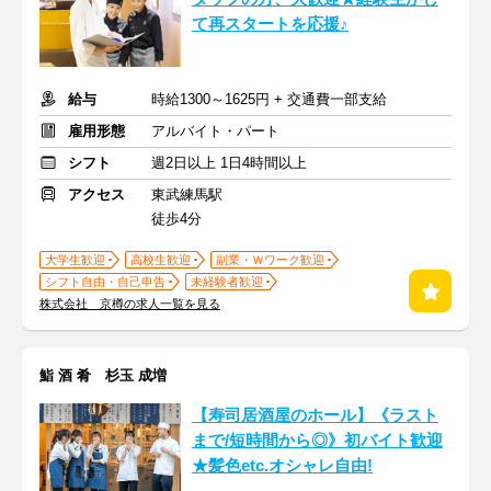
て再スタートを応援♪
給与
時給1300～1625円 + 交通費一部支給
雇用形態
アルバイト・パート
シフト
週2日以上 1日4時間以上
アクセス
東武練馬駅
徒歩4分
大学生歓迎
高校生歓迎
副業・Ｗワーク歓迎
シフト自由・自己申告
未経験者歓迎
株式会社 京樽の求人一覧を見る
鮨 酒 肴 杉玉 成増
【寿司居酒屋のホール】《ラスト
まで/短時間から◎》初バイト歓迎
★髪色etc.オシャレ自由!