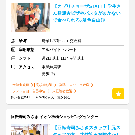
【カプリチョーザSTAFF】学生さ
ん歓迎★ピザやパスタがまかない
で食べられる♪髪色自由◎
給与
時給1230円～＋交通費
雇用形態
アルバイト・パート
シフト
週2日以上 1日4時間以上
アクセス
東武練馬駅
徒歩2分
大学生歓迎
高校生歓迎
副業・Ｗワーク歓迎
シフト自由・自己申告
未経験者歓迎
株式会社WDI JAPANの求人一覧を見る
回転寿司みさき イオン板橋ショッピングセンター
【回転寿司みさきスタッフ】元ス
タッフの方、大歓迎★経験生かし