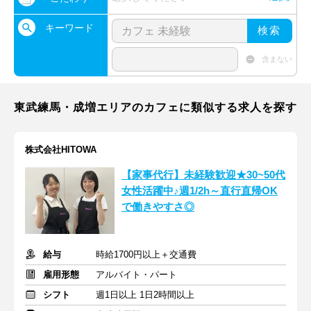
キーワード
検索
含まない
東武練馬・成増エリアのカフェに類似する求人を探す
株式会社HITOWA
【家事代行】未経験歓迎★30~50代
女性活躍中♪週1/2h～直行直帰OK
で働きやすさ◎
給与
時給1700円以上＋交通費
雇用形態
アルバイト・パート
シフト
週1日以上 1日2時間以上