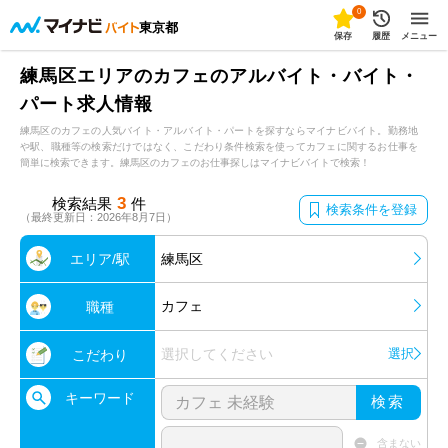
0
東京都
保存
履歴
メニュー
練馬区エリアのカフェのアルバイト・バイト・
パート求人情報
練馬区のカフェの人気バイト・アルバイト・パートを探すならマイナビバイト。勤務地
や駅、職種等の検索だけではなく、こだわり条件検索を使ってカフェに関するお仕事を
簡単に検索できます。練馬区のカフェのお仕事探しはマイナビバイトで検索！
3
検索結果
件
検索条件を登録
（最終更新日：2026年8月7日）
エリア/駅
練馬区
カフェ
職種
選択してください
選択
こだわり
キーワード
検索
含まない