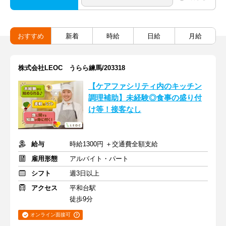
おすすめ
新着
時給
日給
月給
株式会社LEOC うらら練馬/203318
【ケアファシリティ内のキッチン
調理補助】未経験◎食事の盛り付
け等！接客なし
給与
時給1300円 ＋交通費全額支給
雇用形態
アルバイト・パート
シフト
週3日以上
アクセス
平和台駅
徒歩9分
オンライン面接可