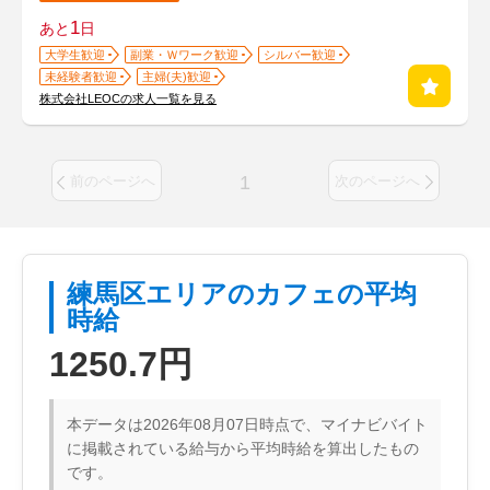
1
あと
日
大学生歓迎
副業・Ｗワーク歓迎
シルバー歓迎
未経験者歓迎
主婦(夫)歓迎
株式会社LEOCの求人一覧を見る
1
前のページへ
次のページへ
練馬区エリアのカフェの平均
時給
1250.7円
本データは2026年08月07日時点で、マイナビバイト
に掲載されている給与から平均時給を算出したもの
です。