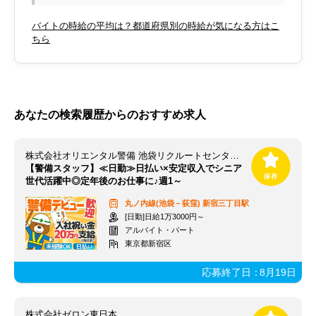
バイトの時給の平均は？都道府県別の時給が気になる方はこ
ちら
あなたの検索履歴からのおすすめ求人
株式会社オリエンタル警備 池袋リクルートセンター（勤務地：新宿三丁目エリア）
【警備スタッフ】≪日勤≫日払い×安定収入でシニア
世代活躍中◎定年後のお仕事に♪週1～
丸ノ内線(池袋－荻窪)
新宿三丁目駅
[日勤]日給1万3000円～
アルバイト・パート
東京都新宿区
応募終了日：
8月19日
株式会社ゼロン東日本