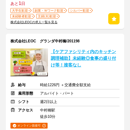
1
あと
日
大学生歓迎
副業・Ｗワーク歓迎
シルバー歓迎
未経験者歓迎
主婦(夫)歓迎
株式会社LEOCの求人一覧を見る
株式会社LEOC グランダ中村橋/201198
【ケアファシリティ内のキッチン
調理補助】未経験◎食事の盛り付
け等！接客なし
給与
時給1226円 ＋交通費全額支給
雇用形態
アルバイト・パート
シフト
週2日以上
アクセス
中村橋駅
徒歩10分
オンライン面接可