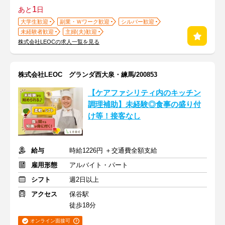
1
あと
日
大学生歓迎
副業・Ｗワーク歓迎
シルバー歓迎
未経験者歓迎
主婦(夫)歓迎
株式会社LEOCの求人一覧を見る
株式会社LEOC グランダ西大泉・練馬/200853
【ケアファシリティ内のキッチン
調理補助】未経験◎食事の盛り付
け等！接客なし
給与
時給1226円 ＋交通費全額支給
雇用形態
アルバイト・パート
シフト
週2日以上
アクセス
保谷駅
徒歩18分
オンライン面接可