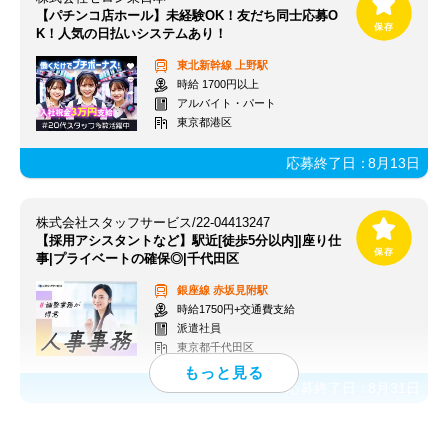
【パチンコ店ホール】未経験OK！友だち同士応募O
K！人気の日払いシステムあり！
東北新幹線
上野駅
時給 1700円以上
アルバイト・パート
東京都港区
応募終了日：
8月13日
株式会社スタッフサービス/22-04413247
【採用アシスタントなど】駅近[徒歩5分以内]|座り仕
事|プライベートの確保◎|千代田区
銀座線
赤坂見附駅
時給1750円+交通費支給
派遣社員
東京都千代田区
応募終了日：
8月31日