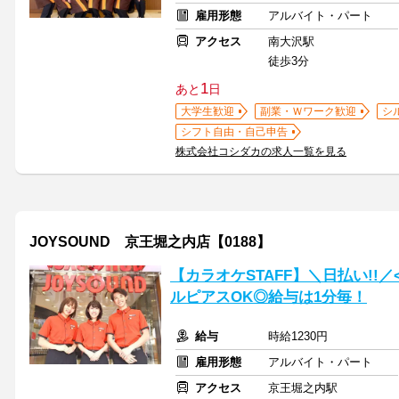
雇用形態
アルバイト・パート
アクセス
南大沢駅
徒歩3分
1
あと
日
大学生歓迎
副業・Ｗワーク歓迎
シ
シフト自由・自己申告
株式会社コシダカの求人一覧を見る
JOYSOUND 京王堀之内店【0188】
【カラオケSTAFF】＼日払い!!
ルピアスOK◎給与は1分毎！
給与
時給1230円
雇用形態
アルバイト・パート
アクセス
京王堀之内駅