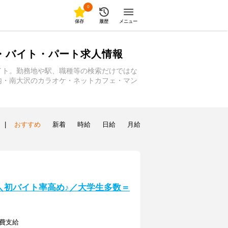
0
保存
履歴
メニュー
・バイト・パート求人情報
イト。勤務地や駅、職種等の検索だけではな
内・南大沢のカラオケ・ネットカフェ・マン
|
おすすめ
新着
時給
日給
月給
] ＼初バイト率高め♪／大学生多数＝
通費支給