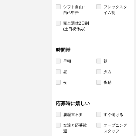
シフト自由・
フレックスタ
自己申告
イム制
完全週休2日制
(土日祝休み)
時間帯
早朝
朝
昼
夕方
夜
夜勤
応募時に嬉しい
履歴書不要
すぐ働ける
友達と応募歓
オープニング
迎
スタッフ