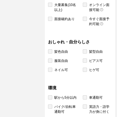
大量募集(10名
オンライン面
以上)
接可能
面接確約あり
今すぐ面接予
約可能
おしゃれ・自分らしさ
髪色自由
髪型自由
服装自由
ピアス可
ネイル可
ヒゲ可
環境
駅から5分以内
車通勤可
バイク/自転車
英語力・語学
通勤可
力が身に付く