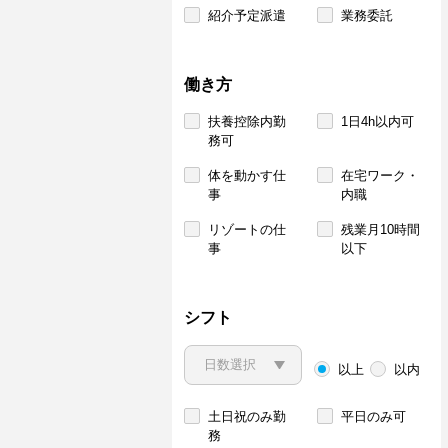
紹介予定派遣
業務委託
働き方
扶養控除内勤
1日4h以内可
務可
体を動かす仕
在宅ワーク・
事
内職
リゾートの仕
残業月10時間
事
以下
シフト
以上
以内
土日祝のみ勤
平日のみ可
務