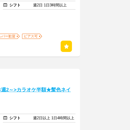
シフト
週2日 1日3時間以上
ルバー歓迎
ピアス可
／<週2～>カラオケ半額★髪色ネイ
シフト
週2日以上 1日4時間以上