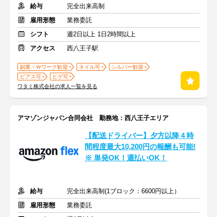
給与
完全出来高制
雇用形態
業務委託
シフト
週2日以上 1日2時間以上
アクセス
西八王子駅
副業・Ｗワーク歓迎
ネイル可
シルバー歓迎
ピアス可
ヒゲ可
ワタミ株式会社の求人一覧を見る
アマゾンジャパン合同会社 勤務地：西八王子エリア
【配送ドライバー】夕方以降４時
間程度最大10,200円の報酬も可能!
※ 単発OK！週払いOK！
給与
完全出来高制(1ブロック：6600円以上）
雇用形態
業務委託