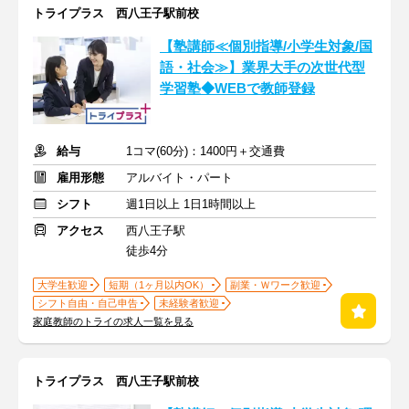
トライプラス 西八王子駅前校
【塾講師≪個別指導/小学生対象/国
語・社会≫】業界大手の次世代型
学習塾◆WEBで教師登録
給与
1コマ(60分)：1400円＋交通費
雇用形態
アルバイト・パート
シフト
週1日以上 1日1時間以上
アクセス
西八王子駅
徒歩4分
大学生歓迎
短期（1ヶ月以内OK）
副業・Ｗワーク歓迎
シフト自由・自己申告
未経験者歓迎
家庭教師のトライの求人一覧を見る
トライプラス 西八王子駅前校