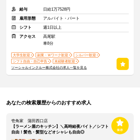
給与
日給1万7528円
雇用形態
アルバイト・パート
シフト
週1日以上
アクセス
高尾駅
車8分
大学生歓迎
副業・Ｗワーク歓迎
シルバー歓迎
シフト自由・自己申告
未経験者歓迎
ソーシャルインクルー株式会社の求人一覧を見る
あなたの検索履歴からのおすすめ求人
壱角家 蒲田西口店
【ラーメン屋のキッチン】＼高時給夜バイト／シフト
自由！髪色・髪型などオシャレも自由◎