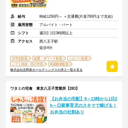
給与
時給1250円～ ＋交通費(片道700円まで支給)
雇用形態
アルバイト・パート
シフト
週2日 1日3時間以上
アクセス
西八王子駅
徒歩4分
大学生歓迎
副業・Ｗワーク歓迎
シルバー歓迎
シフト自由・自己申告
未経験者歓迎
株式会社吉野家ホールディングスの求人一覧を見る
ワタミの宅食 東京八王子営業所【283】
【お弁当の宅配】9～13時から1日2
h～◎家事育児のスキマで稼げる！
お弁当の社割あり