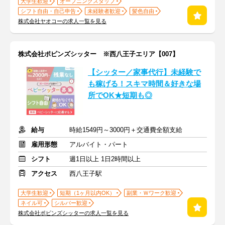
大学生歓迎
オープニングスタッフ
シフト自由・自己申告
未経験者歓迎
髪色自由
株式会社ヤオコーの求人一覧を見る
株式会社ポピンズシッター ※西八王子エリア【007】
【シッター／家事代行】未経験で
も稼げる！スキマ時間＆好きな場
所でOK★短期も◎
給与
時給1549円～3000円＋交通費全額支給
雇用形態
アルバイト・パート
シフト
週1日以上 1日2時間以上
アクセス
西八王子駅
大学生歓迎
短期（1ヶ月以内OK）
副業・Ｗワーク歓迎
ネイル可
シルバー歓迎
株式会社ポピンズシッターの求人一覧を見る