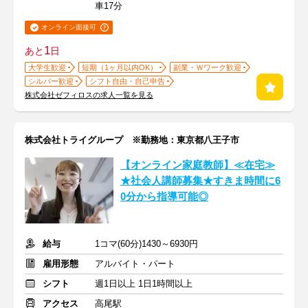
車17分
オンライン面接可
1
あと
日
大学生歓迎
短期（1ヶ月以内OK）
副業・Ｗワーク歓迎
シルバー歓迎
シフト自由・自己申告
株式会社ゼフィロスの求人一覧を見る
株式会社トライグループ ※勤務地：東京都八王子市
【オンライン家庭教師】≪在宅≫
★社会人講師募集★すきま時間に6
0分から指導可能◎
給与
1コマ(60分)1430～6930円
雇用形態
アルバイト・パート
シフト
週1日以上 1日1時間以上
アクセス
高尾駅