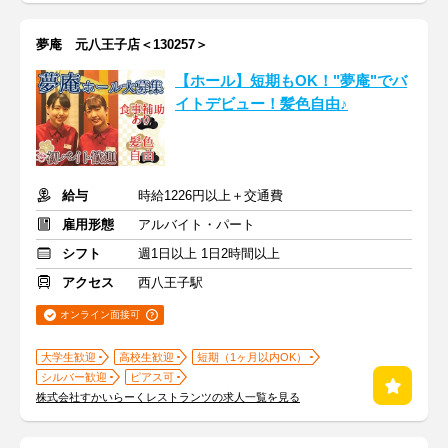
夢庵 元八王子店＜130257＞
【ホール】短期もOK！"夢庵"でバ
イトデビュー！髪色自由♪
給与
時給1226円以上＋交通費
雇用形態
アルバイト・パート
シフト
週1日以上 1日2時間以上
アクセス
西八王子駅
オンライン面接可
大学生歓迎
高校生歓迎
短期（1ヶ月以内OK）
シルバー歓迎
ピアス可
株式会社すかいらーくレストランツの求人一覧を見る