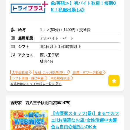
象/英語≫】初バイト歓迎！短期O
K！私服出勤も◎
給与
1コマ(60分)：1400円＋交通費
雇用形態
アルバイト・パート
シフト
週1日以上 1日1時間以上
アクセス
西八王子駅
徒歩4分
大学生歓迎
短期（1ヶ月以内OK）
副業・Ｗワーク歓迎
シフト自由・自己申告
未経験者歓迎
家庭教師のトライの求人一覧を見る
吉野家 西八王子駅北口店[061475]
【吉野家スタッフ(昼)】まるでカフ
ェ!!お洒落なお店♪女性活躍中★髪
色も自由◎速払いOK★