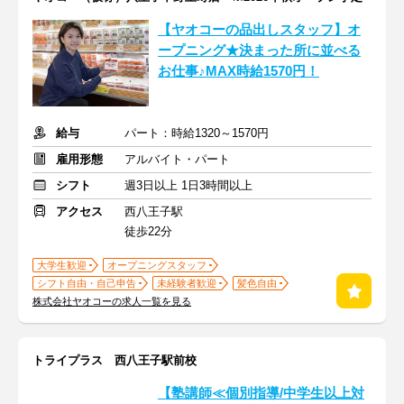
【ヤオコーの品出しスタッフ】オ
ープニング★決まった所に並べる
お仕事♪MAX時給1570円！
給与
パート：時給1320～1570円
雇用形態
アルバイト・パート
シフト
週3日以上 1日3時間以上
アクセス
西八王子駅
徒歩22分
大学生歓迎
オープニングスタッフ
シフト自由・自己申告
未経験者歓迎
髪色自由
株式会社ヤオコーの求人一覧を見る
トライプラス 西八王子駅前校
【塾講師≪個別指導/中学生以上対