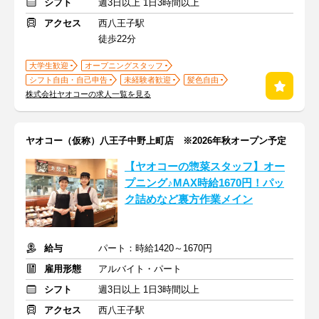
シフト
週3日以上 1日3時間以上
アクセス
西八王子駅
徒歩22分
大学生歓迎
オープニングスタッフ
シフト自由・自己申告
未経験者歓迎
髪色自由
株式会社ヤオコーの求人一覧を見る
ヤオコー（仮称）八王子中野上町店 ※2026年秋オープン予定
【ヤオコーの惣菜スタッフ】オー
プニング♪MAX時給1670円！パッ
ク詰めなど裏方作業メイン
給与
パート：時給1420～1670円
雇用形態
アルバイト・パート
シフト
週3日以上 1日3時間以上
アクセス
西八王子駅