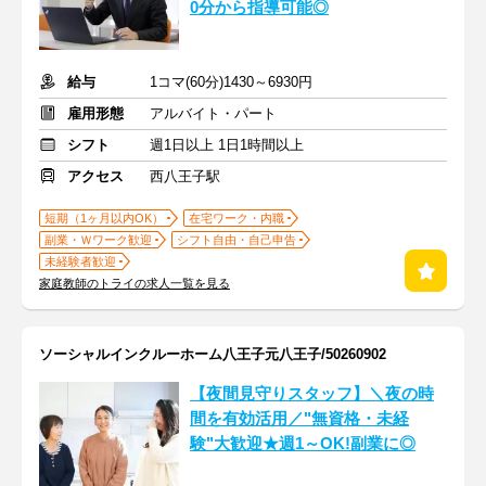
0分から指導可能◎
給与
1コマ(60分)1430～6930円
雇用形態
アルバイト・パート
シフト
週1日以上 1日1時間以上
アクセス
西八王子駅
短期（1ヶ月以内OK）
在宅ワーク・内職
副業・Ｗワーク歓迎
シフト自由・自己申告
未経験者歓迎
家庭教師のトライの求人一覧を見る
ソーシャルインクルーホーム八王子元八王子/50260902
【夜間見守りスタッフ】＼夜の時
間を有効活用／"無資格・未経
験"大歓迎★週1～OK!副業に◎