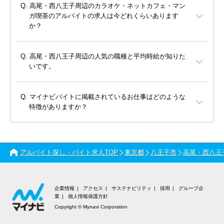
高尾・西八王子周辺のカラオケ・ネットカフェ・マン
ガ喫茶のアルバイトの求人は今どれくらいあります
か？
高尾・西八王子周辺の人気の職種と平均時給が知りた
いです。
マイナビバイトに掲載されているお仕事はどのような
特徴がありますか？
アルバイト探し・バイト求人TOP
東京都
八王子市
高尾・西八王
企業情報
アクセス
サステナビリティ
採用
グループ企
業
個人情報保護方針
Copyright © Mynavi Corporation