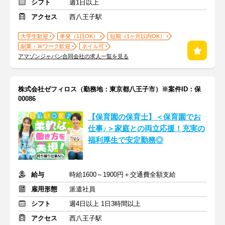
シフト
週1日以上
アクセス
西八王子駅
大学生歓迎
単発（1日OK）
短期（1ヶ月以内OK）
副業・Ｗワーク歓迎
ネイル可
アマゾンジャパン合同会社の求人一覧を見る
株式会社ゼフィロス（勤務地：東京都八王子市）※案件ID：保
00086
【保育園の保育士】＜保育園でお
仕事♪＞家庭との両立応援！充実の
福利厚生で安定勤務◎
給与
時給1600～1900円＋交通費全額支給
雇用形態
派遣社員
シフト
週4日以上 1日3時間以上
アクセス
西八王子駅