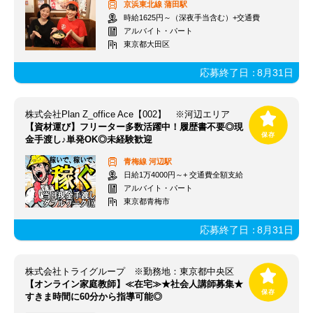
京浜東北線
蒲田駅
時給1625円～（深夜手当含む）+交通費
アルバイト・パート
東京都大田区
応募終了日：
8月31日
株式会社Plan Z_office Ace【002】 ※河辺エリア
【資材運び】フリーター多数活躍中！履歴書不要◎現
金手渡し♪単発OK◎未経験歓迎
青梅線
河辺駅
日給1万4000円～+ 交通費全額支給
アルバイト・パート
東京都青梅市
応募終了日：
8月31日
株式会社トライグループ ※勤務地：東京都中央区
【オンライン家庭教師】≪在宅≫★社会人講師募集★
すきま時間に60分から指導可能◎