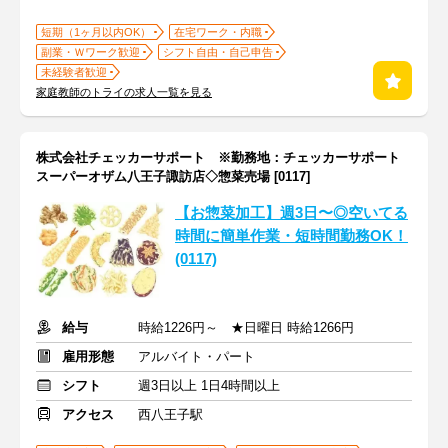
短期（1ヶ月以内OK）
在宅ワーク・内職
副業・Ｗワーク歓迎
シフト自由・自己申告
未経験者歓迎
家庭教師のトライの求人一覧を見る
株式会社チェッカーサポート ※勤務地：チェッカーサポート
スーパーオザム八王子諏訪店◇惣菜売場 [0117]
【お惣菜加工】週3日〜◎空いてる
時間に簡単作業・短時間勤務OK！
(0117)
給与
時給1226円～ ★日曜日 時給1266円
雇用形態
アルバイト・パート
シフト
週3日以上 1日4時間以上
アクセス
西八王子駅