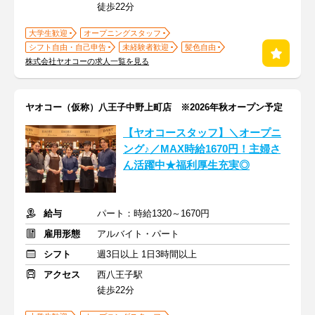
徒歩22分
大学生歓迎
オープニングスタッフ
シフト自由・自己申告
未経験者歓迎
髪色自由
株式会社ヤオコーの求人一覧を見る
ヤオコー（仮称）八王子中野上町店 ※2026年秋オープン予定
【ヤオコースタッフ】＼オープニ
ング♪／MAX時給1670円！主婦さ
ん活躍中★福利厚生充実◎
給与
パート：時給1320～1670円
雇用形態
アルバイト・パート
シフト
週3日以上 1日3時間以上
アクセス
西八王子駅
徒歩22分