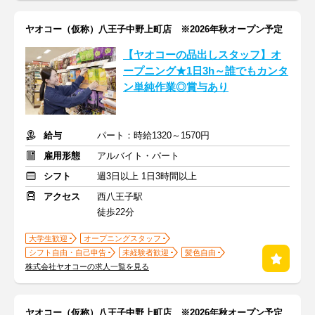
ヤオコー（仮称）八王子中野上町店 ※2026年秋オープン予定
【ヤオコーの品出しスタッフ】オ
ープニング★1日3h～誰でもカンタ
ン単純作業◎賞与あり
給与
パート：時給1320～1570円
雇用形態
アルバイト・パート
シフト
週3日以上 1日3時間以上
アクセス
西八王子駅
徒歩22分
大学生歓迎
オープニングスタッフ
シフト自由・自己申告
未経験者歓迎
髪色自由
株式会社ヤオコーの求人一覧を見る
ヤオコー（仮称）八王子中野上町店 ※2026年秋オープン予定