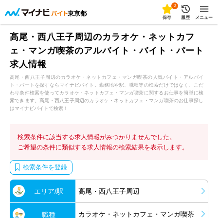
0
東京都
保存
履歴
メニュー
高尾・西八王子周辺のカラオケ・ネットカフ
ェ・マンガ喫茶のアルバイト・バイト・パート
求人情報
高尾・西八王子周辺のカラオケ・ネットカフェ・マンガ喫茶の人気バイト・アルバイ
ト・パートを探すならマイナビバイト。勤務地や駅、職種等の検索だけではなく、こだ
わり条件検索を使ってカラオケ・ネットカフェ・マンガ喫茶に関するお仕事を簡単に検
索できます。高尾・西八王子周辺のカラオケ・ネットカフェ・マンガ喫茶のお仕事探し
はマイナビバイトで検索！
検索条件に該当する求人情報がみつかりませんでした。
ご希望の条件に類似する求人情報の検索結果を表示します。
検索条件を登録
エリア/駅
高尾・西八王子周辺
カラオケ・ネットカフェ・マンガ喫茶
職種