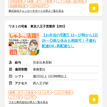
大学生歓迎
副業・Ｗワーク歓迎
シフト自由・自己申告
未経験者歓迎
1日4h以内可
株式会社チェッカーサポートの求人一覧を見る
ワタミの宅食 東京八王子営業所【283】
【お弁当の宅配】13～17時から1日
2h～◎急な休みも相談可！子連れ
配達OK♪再配達なし
給与
完全出来高制
雇用形態
業務委託
シフト
週2日以上 1日2時間以上
アクセス
西八王子駅
副業・Ｗワーク歓迎
ネイル可
シルバー歓迎
ピアス可
ヒゲ可
ワタミ株式会社の求人一覧を見る