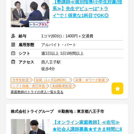
【塾講師≪個別指導/小学生対象/理
系≫】先生デビューは"トラ
イ"で！得意な1科目でOK◎
給与
1コマ(60分)：1400円＋交通費
雇用形態
アルバイト・パート
シフト
週1日以上 1日1時間以上
アクセス
西八王子駅
徒歩4分
大学生歓迎
短期（1ヶ月以内OK）
副業・Ｗワーク歓迎
シフト自由・自己申告
未経験者歓迎
家庭教師のトライの求人一覧を見る
株式会社トライグループ ※勤務地：東京都八王子市
【オンライン家庭教師】≪在宅≫
★社会人講師募集★すきま時間に6