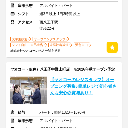
雇用形態
アルバイト・パート
シフト
週3日以上 1日3時間以上
アクセス
西八王子駅
徒歩22分
大学生歓迎
オープニングスタッフ
シフト自由・自己申告
未経験者歓迎
髪色自由
株式会社ヤオコーの求人一覧を見る
ヤオコー（仮称）八王子中野上町店 ※2026年秋オープン予定
【ヤオコーのレジスタッフ】オー
プニング募集♪簡単レジで初心者さ
んも安心◎賞与あり！
給与
パート：時給1320～1570円
雇用形態
アルバイト・パート