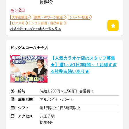
徒歩4分
2
あと
日
大学生歓迎
副業・Ｗワーク歓迎
シルバー歓迎
ピアス可
シフト自由・自己申告
株式会社コシダカの求人一覧を見る
ビッグエコー八王子店
【人気カラオケ店のスタッフ募集
★】週1～&1日3時間～！お得すぎ
る社割＆賄いあり★
給与
時給1,250円～1,563円+交通費！
雇用形態
アルバイト・パート
シフト
週1日以上 1日3時間以上
アクセス
八王子駅
徒歩4分