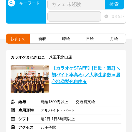
キーワード
検索
含まない
おすすめ
新着
時給
日給
月給
カラオケまねきねこ 八王子北口店
【カラオケSTAFF】[日勤・週2] ＼
初バイト率高め♪／大学生多数＝居
心地◎髪色自由★
給与
時給1300円以上 ＋交通費支給
雇用形態
アルバイト・パート
シフト
週2日 1日3時間以上
アクセス
八王子駅