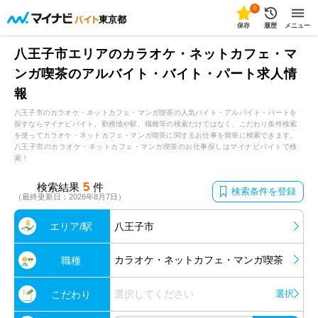
0
東京都
保存
履歴
メニュー
八王子市エリアのカラオケ・ネットカフェ・マ
ンガ喫茶のアルバイト・バイト・パート求人情
報
八王子市のカラオケ・ネットカフェ・マンガ喫茶の人気バイト・アルバイト・パートを
探すならマイナビバイト。勤務地や駅、職種等の検索だけではなく、こだわり条件検索
を使ってカラオケ・ネットカフェ・マンガ喫茶に関するお仕事を簡単に検索できます。
八王子市のカラオケ・ネットカフェ・マンガ喫茶のお仕事探しはマイナビバイトで検
索！
5
検索結果
件
検索条件を登録
（最終更新日：2026年8月7日）
エリア/駅
八王子市
カラオケ・ネットカフェ・マンガ喫茶
職種
選択してください
選択
こだわり