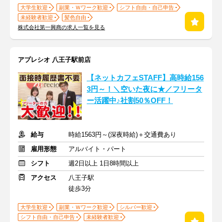
大学生歓迎
副業・Ｗワーク歓迎
シフト自由・自己申告
未経験者歓迎
髪色自由
株式会社第一興商の求人一覧を見る
アプレシオ 八王子駅前店
【ネットカフェSTAFF】高時給156
3円～！＼空いた夜に★／フリータ
ー活躍中♪社割50％OFF！
給与
時給1563円～(深夜時給)＋交通費あり
雇用形態
アルバイト・パート
シフト
週2日以上 1日8時間以上
アクセス
八王子駅
徒歩3分
大学生歓迎
副業・Ｗワーク歓迎
シルバー歓迎
シフト自由・自己申告
未経験者歓迎