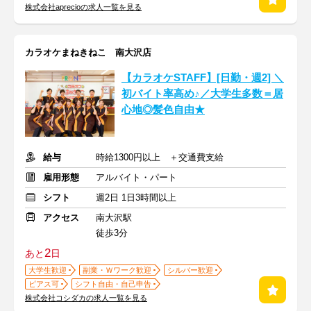
株式会社aprecioの求人一覧を見る
カラオケまねきねこ 南大沢店
【カラオケSTAFF】[日勤・週2] ＼
初バイト率高め♪／大学生多数＝居
心地◎髪色自由★
給与
時給1300円以上 ＋交通費支給
雇用形態
アルバイト・パート
シフト
週2日 1日3時間以上
アクセス
南大沢駅
徒歩3分
2
あと
日
大学生歓迎
副業・Ｗワーク歓迎
シルバー歓迎
ピアス可
シフト自由・自己申告
株式会社コシダカの求人一覧を見る