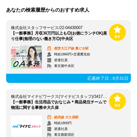
あなたの検索履歴からのおすすめ求人
株式会社スタッフサービス/22-04430007
【一般事務】月収30万円以上も◎|お徳にランチOK|座
り仕事|無理のない働き方◎|中央区
都営大江戸線
勝どき駅
時給1860円+交通費支給
派遣社員
東京都中央区
応募終了日：
8月31日
株式会社マイナビワークス(マイナビスタッフ)/341784Jm
【一般事務】生活用品でおなじみ＊商品発注チームで
物流に関する事務＠大久保
総武線
大久保駅
時給1800円
派遣社員
東京都新宿区