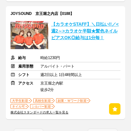
JOYSOUND 京王堀之内店【0188】
【カラオケSTAFF】＼日払い!!／<
週2～>カラオケ半額★髪色ネイル
ピアスOK◎給与は1分毎！
給与
時給1230円
雇用形態
アルバイト・パート
シフト
週2日以上 1日4時間以上
アクセス
京王堀之内駅
徒歩2分
大学生歓迎
高校生歓迎
副業・Ｗワーク歓迎
ネイル可
シルバー歓迎
株式会社スタンダードの求人一覧を見る