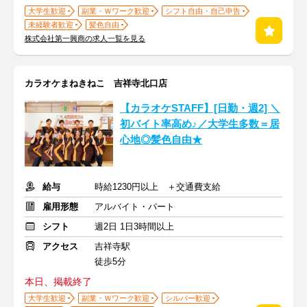
大学生歓迎
副業・Ｗワーク歓迎
シフト自由・自己申告
未経験者歓迎
髪色自由
株式会社第一興商の求人一覧を見る
カラオケまねきねこ 吉祥寺北口店
【カラオケSTAFF】[日勤・週2] ＼
初バイト率高め♪／大学生多数＝居
心地◎髪色自由★
給与
時給1230円以上 ＋交通費支給
雇用形態
アルバイト・パート
シフト
週2日 1日3時間以上
アクセス
吉祥寺駅
徒歩5分
本日、掲載終了
大学生歓迎
副業・Ｗワーク歓迎
シルバー歓迎