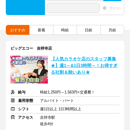
含まない
おすすめ
新着
時給
日給
月給
ビッグエコー 吉祥寺店
【人気カラオケ店のスタッフ募集
★】週1～&1日3時間～！お得すぎ
る社割＆賄いあり★
給与
時給1,250円～1,563円+交通費！
雇用形態
アルバイト・パート
シフト
週1日以上 1日3時間以上
アクセス
吉祥寺駅
徒歩4分