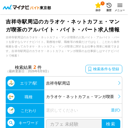
0
東京都
保存
履歴
メニュー
吉祥寺駅周辺のカラオケ・ネットカフェ・マン
ガ喫茶のアルバイト・バイト・パート求人情報
吉祥寺駅周辺のカラオケ・ネットカフェ・マンガ喫茶の人気バイト・アルバイト・パー
トを探すならマイナビバイト。勤務地や駅、職種等の検索だけではなく、こだわり条件
検索を使ってカラオケ・ネットカフェ・マンガ喫茶に関するお仕事を簡単に検索できま
す。吉祥寺駅周辺のカラオケ・ネットカフェ・マンガ喫茶のお仕事探しはマイナビバイ
トで検索！
2
検索結果
件
検索条件を登録
（最終更新日：2026年8月9日）
エリア/駅
吉祥寺駅周辺
カラオケ・ネットカフェ・マンガ喫茶
職種
選択してください
選択
こだわり
キーワード
検索