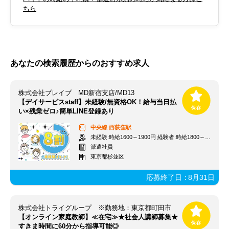
ちら
あなたの検索履歴からのおすすめ求人
株式会社ブレイブ MD新宿支店/MD13
【デイサービスstaff】未経験/無資格OK！給与当日払
い×残業ゼロ♪簡単LINE登録あり
中央線
西荻窪駅
未経験:時給1600～1900円 経験者:時給1800～2100円+交通費全額
派遣社員
東京都杉並区
応募終了日：
8月31日
株式会社トライグループ ※勤務地：東京都町田市
【オンライン家庭教師】≪在宅≫★社会人講師募集★
すきま時間に60分から指導可能◎