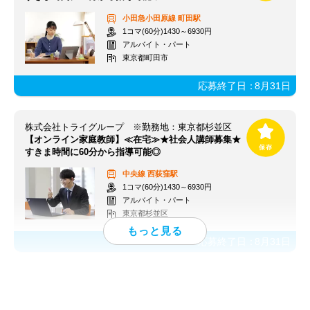
小田急小田原線
町田駅
1コマ(60分)1430～6930円
アルバイト・パート
東京都町田市
応募終了日：
8月31日
株式会社トライグループ ※勤務地：東京都杉並区
【オンライン家庭教師】≪在宅≫★社会人講師募集★
すきま時間に60分から指導可能◎
中央線
西荻窪駅
1コマ(60分)1430～6930円
アルバイト・パート
東京都杉並区
応募終了日：
8月31日