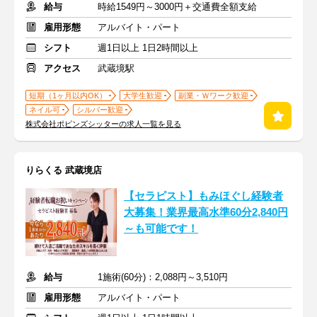
給与
時給1549円～3000円＋交通費全額支給
雇用形態
アルバイト・パート
シフト
週1日以上 1日2時間以上
アクセス
武蔵境駅
短期（1ヶ月以内OK）
大学生歓迎
副業・Ｗワーク歓迎
ネイル可
シルバー歓迎
株式会社ポピンズシッターの求人一覧を見る
りらくる 武蔵境店
【セラピスト】もみほぐし経験者
大募集！業界最高水準60分2,840円
～も可能です！
給与
1施術(60分)：2,088円～3,510円
雇用形態
アルバイト・パート