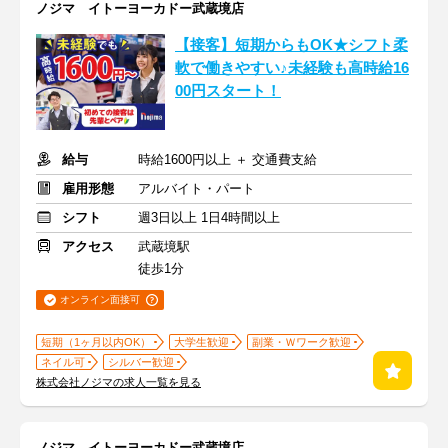
ノジマ イトーヨーカドー武蔵境店
【接客】短期からもOK★シフト柔
軟で働きやすい♪未経験も高時給16
00円スタート！
給与
時給1600円以上 ＋ 交通費支給
雇用形態
アルバイト・パート
シフト
週3日以上 1日4時間以上
アクセス
武蔵境駅
徒歩1分
オンライン面接可
短期（1ヶ月以内OK）
大学生歓迎
副業・Ｗワーク歓迎
ネイル可
シルバー歓迎
株式会社ノジマの求人一覧を見る
ノジマ イトーヨーカドー武蔵境店