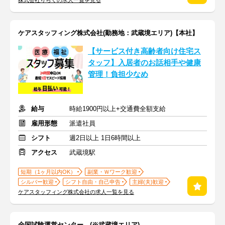
株式会社りらくの求人一覧を見る
ケアスタッフィング株式会社(勤務地：武蔵境エリア)【本社】
【サービス付き高齢者向け住宅ス
タッフ】入居者のお話相手や健康
管理！負担少なめ
給与
時給1900円以上+交通費全額支給
雇用形態
派遣社員
シフト
週2日以上 1日6時間以上
アクセス
武蔵境駅
短期（1ヶ月以内OK）
副業・Ｗワーク歓迎
シルバー歓迎
シフト自由・自己申告
主婦(夫)歓迎
ケアスタッフィング株式会社の求人一覧を見る
全国試験運営センター (※武蔵境エリア)