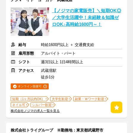
【ノジマの家電販売】＼短期OK◎
／大学生活躍中！未経験＆知識ゼ
ロOK♪高時給1600円～！
給与
時給1600円以上 ＋ 交通費支給
雇用形態
アルバイト・パート
シフト
週3日以上 1日4時間以上
アクセス
武蔵境駅
徒歩1分
オンライン面接可
短期（1ヶ月以内OK）
大学生歓迎
副業・Ｗワーク歓迎
ネイル可
シルバー歓迎
株式会社ノジマの求人一覧を見る
株式会社トライグループ ※勤務地：東京都武蔵野市