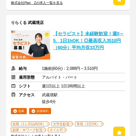
株式会社Plan Zの求人一覧を見る
りらくる 武蔵境店
【セラピスト】未経験歓迎！週0～
5、1日1hOK！◎最高収入3510円
（60分）平均月収33万円
給与
1施術(60分)：2,088円～3,510円
雇用形態
アルバイト・パート
シフト
週1日以上 1日1時間以上
アクセス
武蔵境駅
徒歩4分
急募
面接確約
短期（1ヶ月以内OK）
大学生歓迎
単発（1日OK）
副業・Ｗワーク歓迎
ネイル可