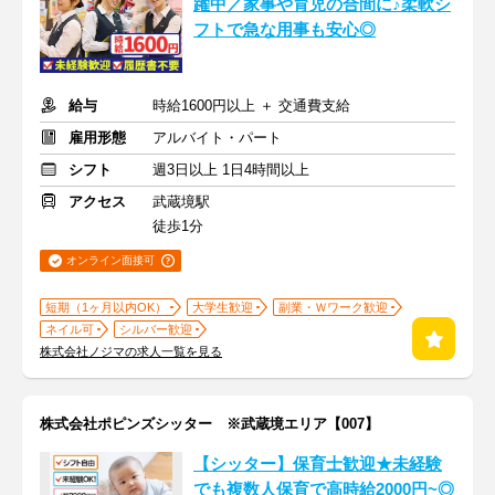
躍中／家事や育児の合間に♪柔軟シ
フトで急な用事も安心◎
給与
時給1600円以上 ＋ 交通費支給
雇用形態
アルバイト・パート
シフト
週3日以上 1日4時間以上
アクセス
武蔵境駅
徒歩1分
オンライン面接可
短期（1ヶ月以内OK）
大学生歓迎
副業・Ｗワーク歓迎
ネイル可
シルバー歓迎
株式会社ノジマの求人一覧を見る
株式会社ポピンズシッター ※武蔵境エリア【007】
【シッター】保育士歓迎★未経験
でも複数人保育で高時給2000円~◎