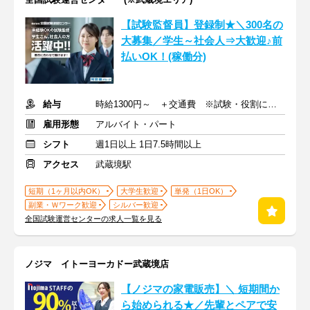
【試験監督員】登録制★＼300名の
大募集／学生～社会人⇒大歓迎♪前
払いOK！(稼働分)
給与
時給1300円～ ＋交通費 ※試験・役割により手当あり
雇用形態
アルバイト・パート
シフト
週1日以上 1日7.5時間以上
アクセス
武蔵境駅
短期（1ヶ月以内OK）
大学生歓迎
単発（1日OK）
副業・Ｗワーク歓迎
シルバー歓迎
全国試験運営センターの求人一覧を見る
ノジマ イトーヨーカドー武蔵境店
【ノジマの家電販売】＼ 短期間か
ら始められる★／先輩とペアで安