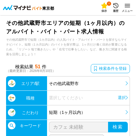
0
東京都
保存
履歴
メニュー
その他武蔵野市エリアの短期（1ヶ月以内）の
アルバイト・バイト・パート求人情報
その他武蔵野市で短期（1カ月以内）の人気バイト・アルバイト・パートを探すならマイ
ナビバイト。短期（1カ月以内）のバイトを探す際は、1ヶ月だけ働く目的が重要になる
ため、「リゾート地で働きたい」や「在宅で仕事をしたい」など、働き方に関連する検
索を活用しましょう！
51
検索結果
件
検索条件を登録
（最終更新日：2026年8月10日）
エリア/駅
その他武蔵野市
選択してください
選択
職種
短期（1ヶ月以内）
こだわり
キーワード
検索