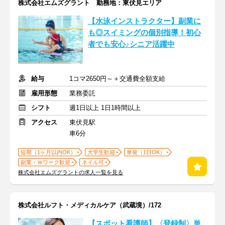
株式会社エムズグラント 勤務地：東伏見エリア
【水泳インストラクター】副業に
も◎スイミングの個別指導！初心
者でも安心♪シニア活躍中
給与
1コマ2650円～＋交通費全額支給
雇用形態
業務委託
シフト
週1日以上 1日1時間以上
アクセス
東伏見駅
車6分
短期（1ヶ月以内OK）
大学生歓迎
単発（1日OK）
副業・Ｗワーク歓迎
ネイル可
株式会社エムズグラントの求人一覧を見る
株式会社ルフト・メディカルケア（武蔵境）/172
【スポット看護師】〈登録制〉単