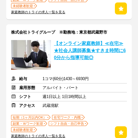
未経験者歓迎
家庭教師のトライの求人一覧を見る
株式会社トライグループ ※勤務地：東京都武蔵野市
【オンライン家庭教師】≪在宅≫
★社会人講師募集★すきま時間に6
0分から指導可能◎
給与
1コマ(60分)1430～6930円
雇用形態
アルバイト・パート
シフト
週1日以上 1日1時間以上
アクセス
武蔵境駅
短期（1ヶ月以内OK）
在宅ワーク・内職
副業・Ｗワーク歓迎
シフト自由・自己申告
未経験者歓迎
家庭教師のトライの求人一覧を見る