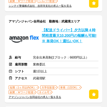
副業・Ｗワーク歓迎
シルバー歓迎
シンテイ警備株式会社 吉祥寺支社の求人一覧を見る
アマゾンジャパン合同会社 勤務地：武蔵境エリア
【配送ドライバー】夕方以降４時
間程度最大10,200円の報酬も可能!
※ 単発OK！週払いOK！
給与
完全出来高制(1ブロック：6600円以上）
雇用形態
業務委託
シフト
週1日以上
アクセス
武蔵境駅
短期（1ヶ月以内OK）
大学生歓迎
単発（1日OK）
副業・Ｗワーク歓迎
ネイル可
アマゾンジャパン合同会社の求人一覧を見る