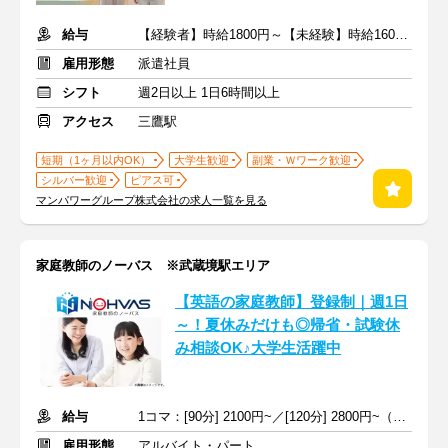
給与
【経験者】時給1800円～【未経験】時給1600円～ ※交通費全額
雇用形態
派遣社員
シフト
週2日以上 1日6時間以上
アクセス
三鷹駅
短期（1ヶ月以内OK）
大学生歓迎
副業・Ｗワーク歓迎
シルバー歓迎
ピアス可
マンパワーグループ株式会社の求人一覧を見る
家庭教師のノーバス ※武蔵境駅エリア
【英語の家庭教師】登録制｜週1日
～！夏休みだけも◎帰省・試験休
み相談OK♪大学生活躍中
給与
1コマ：[90分] 2100円~／[120分] 2800円~（時給1400円~）+交通費
雇用形態
アルバイト・パート