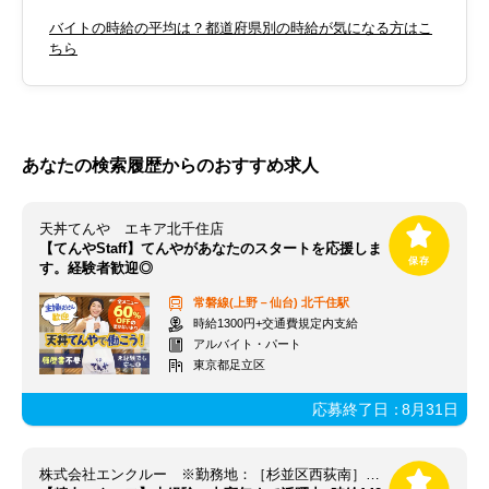
バイトの時給の平均は？都道府県別の時給が気になる方はこ
ちら
あなたの検索履歴からのおすすめ求人
天丼てんや エキア北千住店
【てんやStaff】てんやがあなたのスタートを応援しま
す。経験者歓迎◎
常磐線(上野－仙台)
北千住駅
時給1300円+交通費規定内支給
アルバイト・パート
東京都足立区
応募終了日：
8月31日
株式会社エンクルー ※勤務地：［杉並区西荻南］周辺 / 121_toky105_59-00000MG