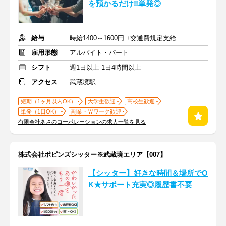
を預かるだけ‼単発◎
給与
時給1400～1600円 +交通費規定支給
雇用形態
アルバイト・パート
シフト
週1日以上 1日4時間以上
アクセス
武蔵境駅
短期（1ヶ月以内OK）
大学生歓迎
高校生歓迎
単発（1日OK）
副業・Ｗワーク歓迎
有限会社あさのコーポレーションの求人一覧を見る
株式会社ポピンズシッター※武蔵境エリア【007】
【シッター】好きな時間＆場所でO
K★サポート充実◎履歴書不要