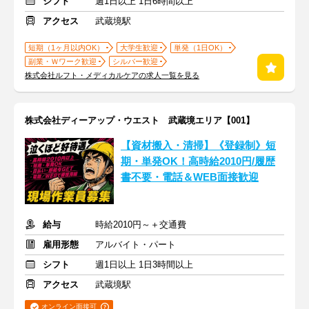
シフト
週1日以上 1日6時間以上
アクセス
武蔵境駅
短期（1ヶ月以内OK）
大学生歓迎
単発（1日OK）
副業・Ｗワーク歓迎
シルバー歓迎
株式会社ルフト・メディカルケアの求人一覧を見る
株式会社ディーアップ・ウエスト 武蔵境エリア【001】
【資材搬入・清掃】《登録制》短
期・単発OK！高時給2010円/履歴
書不要・電話＆WEB面接歓迎
給与
時給2010円～＋交通費
雇用形態
アルバイト・パート
シフト
週1日以上 1日3時間以上
アクセス
武蔵境駅
オンライン面接可