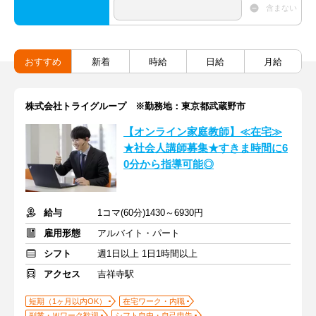
含まない
おすすめ
新着
時給
日給
月給
株式会社トライグループ ※勤務地：東京都武蔵野市
【オンライン家庭教師】≪在宅≫
★社会人講師募集★すきま時間に6
0分から指導可能◎
給与
1コマ(60分)1430～6930円
雇用形態
アルバイト・パート
シフト
週1日以上 1日1時間以上
アクセス
吉祥寺駅
短期（1ヶ月以内OK）
在宅ワーク・内職
副業・Ｗワーク歓迎
シフト自由・自己申告