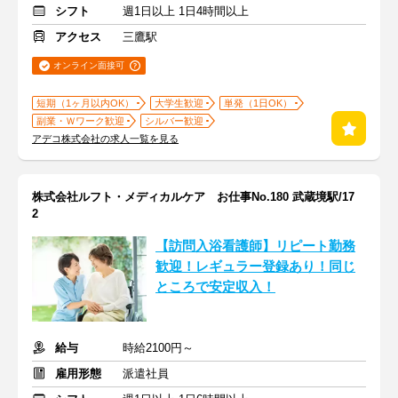
シフト
週1日以上 1日4時間以上
アクセス
三鷹駅
オンライン面接可
短期（1ヶ月以内OK）
大学生歓迎
単発（1日OK）
副業・Ｗワーク歓迎
シルバー歓迎
アデコ株式会社の求人一覧を見る
株式会社ルフト・メディカルケア お仕事No.180 武蔵境駅/17
2
【訪問入浴看護師】リピート勤務
歓迎！レギュラー登録あり！同じ
ところで安定収入！
給与
時給2100円～
雇用形態
派遣社員