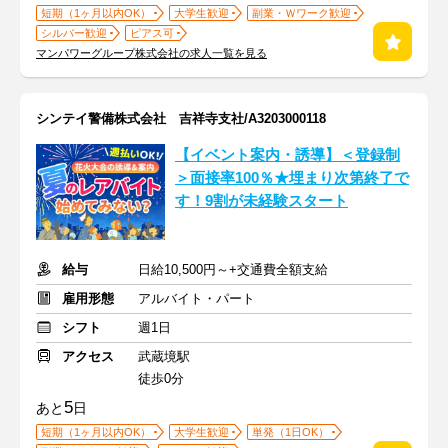
短期（1ヶ月以内OK）
大学生歓迎
副業・Ｗワーク歓迎
シルバー歓迎
ピアス可
マンパワーグループ株式会社の求人一覧を見る
シンテイ警備株式会社 吉祥寺支社/A3203000118
【イベント案内・誘導】＜登録制
＞面接率100％★埋まり次第終了で
す！9割が未経験スタート
給与
日給10,500円～+交通費全額支給
雇用形態
アルバイト・パート
シフト
週1日
アクセス
武蔵境駅
徒歩0分
5
あと
日
短期（1ヶ月以内OK）
大学生歓迎
単発（1日OK）