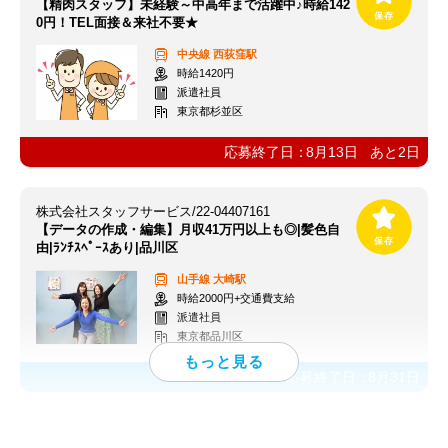
【精肉スタッフ】未経験～中高年まで活躍中♪時給142
0円！TEL面接＆来社不要★
中央線
西荻窪駅
時給1420円
派遣社員
東京都杉並区
応募終了日：
8月13日
あと
2
日
株式会社スタッフサービス/22-04407161
【データの作成・編集】月収41万円以上も◎|髪色自
由|ﾗﾝﾁｽﾍﾟｰｽあり|品川区
山手線
大崎駅
時給2000円+交通費支給
派遣社員
東京都品川区
応募終了日：
8月31日