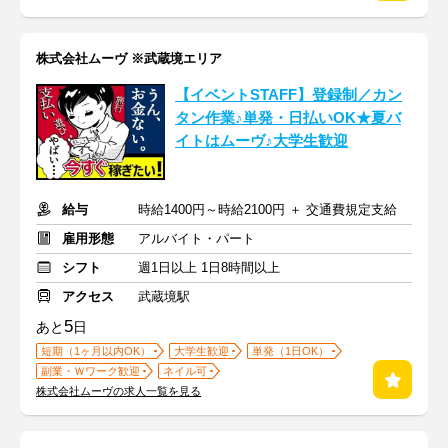
株式会社ムーヴ ※武蔵境エリア
【イベントSTAFF】登録制／カン
タン作業♪単発・日払いOK★夏バ
イトはムーヴ♪大学生歓迎
給与
時給1400円～時給2100円 ＋ 交通費規定支給
雇用形態
アルバイト・パート
シフト
週1日以上 1日8時間以上
アクセス
武蔵境駅
5
あと
日
短期（1ヶ月以内OK）
大学生歓迎
単発（1日OK）
副業・Ｗワーク歓迎
ネイル可
株式会社ムーヴの求人一覧を見る