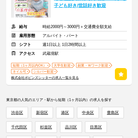
子ども好き/世話好き歓迎
給与
時給2000円～3000円＋交通費全額支給
雇用形態
アルバイト・パート
シフト
週1日以上 1日2時間以上
アクセス
武蔵境駅
短期（1ヶ月以内OK）
大学生歓迎
副業・Ｗワーク歓迎
ネイル可
シルバー歓迎
株式会社ポピンズシッターの求人一覧を見る
東京都の人気のエリア・駅から短期（1ヶ月以内）の求人を探す
渋谷区
新宿区
港区
中央区
豊島区
千代田区
杉並区
品川区
目黒区