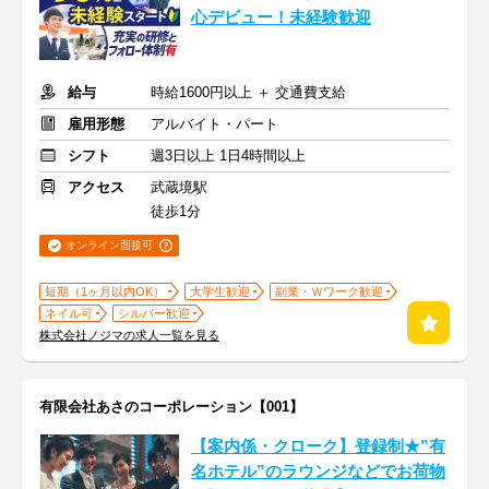
心デビュー！未経験歓迎
給与
時給1600円以上 ＋ 交通費支給
雇用形態
アルバイト・パート
シフト
週3日以上 1日4時間以上
アクセス
武蔵境駅
徒歩1分
オンライン面接可
短期（1ヶ月以内OK）
大学生歓迎
副業・Ｗワーク歓迎
ネイル可
シルバー歓迎
株式会社ノジマの求人一覧を見る
有限会社あさのコーポレーション【001】
【案内係・クローク】登録制★”有
名ホテル”のラウンジなどでお荷物