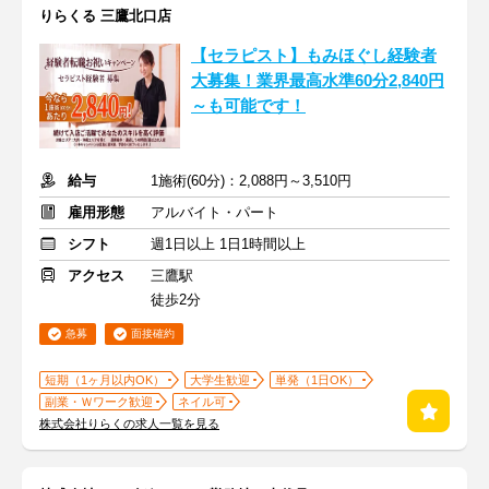
りらくる 三鷹北口店
【セラピスト】もみほぐし経験者
大募集！業界最高水準60分2,840円
～も可能です！
給与
1施術(60分)：2,088円～3,510円
雇用形態
アルバイト・パート
シフト
週1日以上 1日1時間以上
アクセス
三鷹駅
徒歩2分
急募
面接確約
短期（1ヶ月以内OK）
大学生歓迎
単発（1日OK）
副業・Ｗワーク歓迎
ネイル可
株式会社りらくの求人一覧を見る