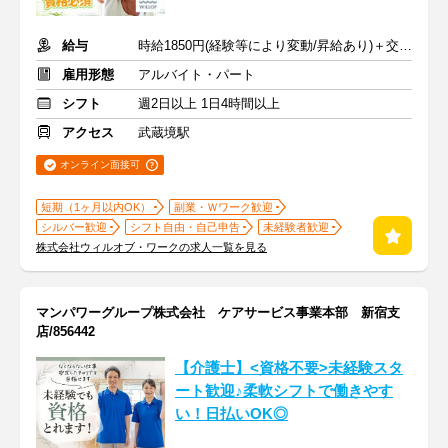
給与
時給1850円(経験等により変動/昇給あり)＋交通費全額支給
雇用形態
アルバイト・パート
シフト
週2日以上 1日4時間以上
アクセス
武蔵境駅
オンライン面接可
短期（1ヶ月以内OK）
副業・Ｗワーク歓迎
シルバー歓迎
シフト自由・自己申告
未経験者歓迎
株式会社ウィルオブ・ワークの求人一覧を見る
マンパワーグループ株式会社 ケアサービス事業本部 新宿支
店/856442
【介護士】<資格不要>未経験スタ
ート歓迎♪柔軟シフトで働きやす
い！日払いOK◎