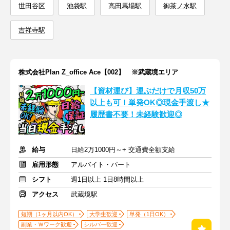
世田谷区
池袋駅
高田馬場駅
御茶ノ水駅
吉祥寺駅
株式会社Plan Z_office Ace【002】 ※武蔵境エリア
【資材運び】運ぶだけで月収50万
以上も可！単発OK◎現金手渡し★
履歴書不要！未経験歓迎◎
給与
日給2万1000円～+ 交通費全額支給
雇用形態
アルバイト・パート
シフト
週1日以上 1日8時間以上
アクセス
武蔵境駅
短期（1ヶ月以内OK）
大学生歓迎
単発（1日OK）
副業・Ｗワーク歓迎
シルバー歓迎