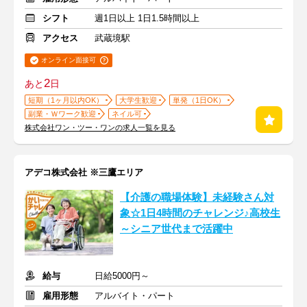
シフト
週1日以上 1日1.5時間以上
アクセス
武蔵境駅
オンライン面接可
2
あと
日
短期（1ヶ月以内OK）
大学生歓迎
単発（1日OK）
副業・Ｗワーク歓迎
ネイル可
株式会社ワン・ツー・ワンの求人一覧を見る
アデコ株式会社 ※三鷹エリア
【介護の職場体験】未経験さん対
象☆1日4時間のチャレンジ♪高校生
～シニア世代まで活躍中
給与
日給5000円～
雇用形態
アルバイト・パート