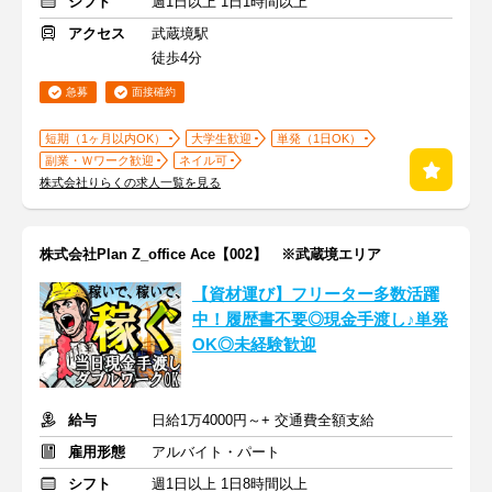
シフト
週1日以上 1日1時間以上
アクセス
武蔵境駅
徒歩4分
急募
面接確約
短期（1ヶ月以内OK）
大学生歓迎
単発（1日OK）
副業・Ｗワーク歓迎
ネイル可
株式会社りらくの求人一覧を見る
株式会社Plan Z_office Ace【002】 ※武蔵境エリア
【資材運び】フリーター多数活躍
中！履歴書不要◎現金手渡し♪単発
OK◎未経験歓迎
給与
日給1万4000円～+ 交通費全額支給
雇用形態
アルバイト・パート
シフト
週1日以上 1日8時間以上