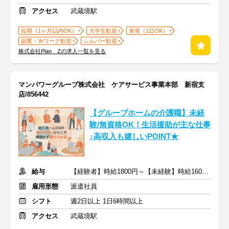
アクセス
武蔵境駅
短期（1ヶ月以内OK）
大学生歓迎
単発（1日OK）
副業・Ｗワーク歓迎
シルバー歓迎
株式会社Plan Zの求人一覧を見る
マンパワーグループ株式会社 ケアサービス事業本部 新宿支
店/856442
【グループホームの介護職】未経
験/無資格OK！生活援助が主な仕事
♪高収入も嬉しいPOINT★
給与
【経験者】時給1800円～【未経験】時給1600円～ ※交通費全額
雇用形態
派遣社員
シフト
週2日以上 1日6時間以上
アクセス
武蔵境駅