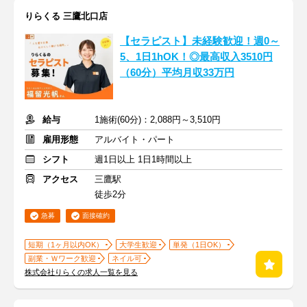
りらくる 三鷹北口店
【セラピスト】未経験歓迎！週0～
5、1日1hOK！◎最高収入3510円
（60分）平均月収33万円
給与
1施術(60分)：2,088円～3,510円
雇用形態
アルバイト・パート
シフト
週1日以上 1日1時間以上
アクセス
三鷹駅
徒歩2分
急募
面接確約
短期（1ヶ月以内OK）
大学生歓迎
単発（1日OK）
副業・Ｗワーク歓迎
ネイル可
株式会社りらくの求人一覧を見る