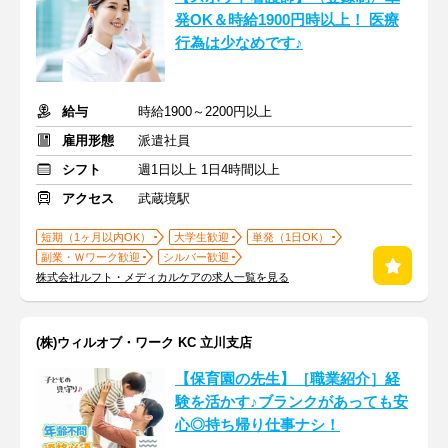
発OK＆時給1900円時以上！ 医療
行為は少なめです♪
給与
時給1900～2200円以上
雇用形態
派遣社員
シフト
週1日以上 1日4時間以上
アクセス
武蔵境駅
短期（1ヶ月以内OK）
大学生歓迎
単発（1日OK）
副業・Ｗワーク歓迎
シルバー歓迎
株式会社ルフト・メディカルケアの求人一覧を見る
(株)ウィルオブ・ワーク KC 立川支店
【保育園の先生】［職業紹介］経
験を活かす♪ブランクがあっても安
心◎持ち帰り仕事ナシ！