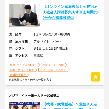
【オンライン家庭教師】≪在宅≫
★社会人講師募集★すきま時間に6
0分から指導可能◎
給与
1コマ(60分)1430～6930円
雇用形態
アルバイト・パート
シフト
週1日以上 1日1時間以上
アクセス
三鷹駅
短期（1ヶ月以内OK）
在宅ワーク・内職
副業・Ｗワーク歓迎
シフト自由・自己申告
未経験者歓迎
家庭教師のトライの求人一覧を見る
ノジマ イトーヨーカドー武蔵境店
【携帯・家電販売】＼主婦さん活