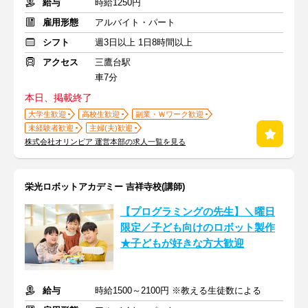
給与
時給1250円
雇用形態
アルバイト・パート
シフト
週3日以上 1日8時間以上
アクセス
三鷹台駅
車7分
本日、掲載終了
大学生歓迎
高校生歓迎
副業・Ｗワーク歓迎
未経験者歓迎
主婦(夫)歓迎
株式会社オリンピア 運営本部の求人一覧を見る
栄光ロボットアカデミー 吉祥寺校(講師)
【プログラミングの先生】＼曜日
限定／子ども向けのロボット製作
★子どもが好きな方大歓迎
給与
時給1500～2100円 ※教える生徒数による