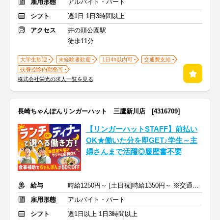
雇用形態
アルバイト・パート
シフト
週1日 1日3時間以上
アクセス
井の頭公園駅
徒歩11分
大学生歓迎
未経験者歓迎
1日4h以内可
交通費支給
扶養控除内勤務可
株式会社栄光の求人一覧を見る
長崎ちゃんぽんリンガーハット 三鷹新川店 [4316709]
【リンガーハットSTAFF】前払い
OK★働いた分を即GET♪学生～主
婦さんまで活躍◎履歴書不要
給与
時給1250円～ [土日祝]時給1350円～ ※交通費全額支給
雇用形態
アルバイト・パート
シフト
週1日以上 1日3時間以上