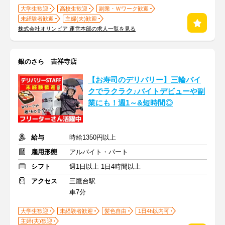
大学生歓迎
高校生歓迎
副業・Ｗワーク歓迎
未経験者歓迎
主婦(夫)歓迎
株式会社オリンピア 運営本部の求人一覧を見る
銀のさら 吉祥寺店
【お寿司のデリバリー】三輪バイ
クでラクラク♪バイトデビューや副
業にも！週1～&短時間◎
給与
時給1350円以上
雇用形態
アルバイト・パート
シフト
週1日以上 1日4時間以上
アクセス
三鷹台駅
車7分
大学生歓迎
未経験者歓迎
髪色自由
1日4h以内可
主婦(夫)歓迎