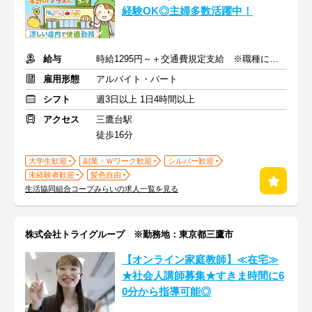
経験OK◎主婦多数活躍中！
給与
時給1295円～＋交通費規定支給 ※職種により昇給あり
雇用形態
アルバイト・パート
シフト
週3日以上 1日4時間以上
アクセス
三鷹台駅
徒歩16分
大学生歓迎
副業・Ｗワーク歓迎
シルバー歓迎
未経験者歓迎
髪色自由
生活協同組合コープみらいの求人一覧を見る
株式会社トライグループ ※勤務地：東京都三鷹市
【オンライン家庭教師】≪在宅≫
★社会人講師募集★すきま時間に6
0分から指導可能◎