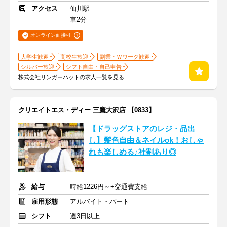
アクセス
仙川駅
車2分
オンライン面接可
大学生歓迎
高校生歓迎
副業・Ｗワーク歓迎
シルバー歓迎
シフト自由・自己申告
株式会社リンガーハットの求人一覧を見る
クリエイトエス・ディー 三鷹大沢店 【0833】
【ドラッグストアのレジ・品出
し】髪色自由＆ネイルok！おしゃ
れも楽しめる♪社割あり◎
給与
時給1226円～+交通費支給
雇用形態
アルバイト・パート
シフト
週3日以上