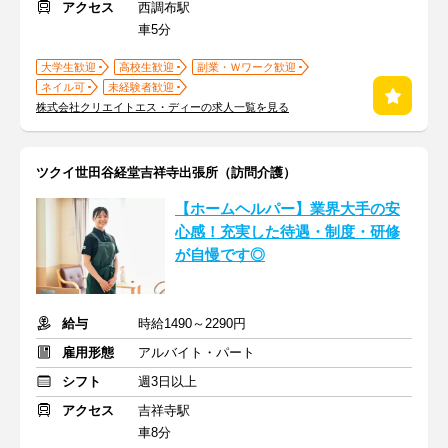
アクセス
西調布駅
車5分
大学生歓迎
高校生歓迎
副業・Ｗワーク歓迎
ネイル可
未経験者歓迎
株式会社クリエイトエス・ディーの求人一覧を見る
ツクイ世田谷経堂吉祥寺出張所（訪問介護）
【ホームヘルパー】業界大手の安
心感！充実した待遇・制度・研修
が自慢です◎
給与
時給1490～2290円
雇用形態
アルバイト・パート
シフト
週3日以上
アクセス
吉祥寺駅
車8分