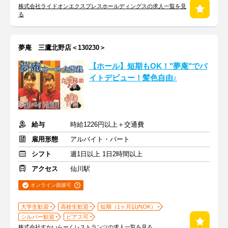
株式会社ライドオンエクスプレスホールディングスの求人一覧を見
る
夢庵 三鷹北野店＜130230＞
【ホール】短期もOK！"夢庵"でバ
イトデビュー！髪色自由♪
給与
時給1226円以上＋交通費
雇用形態
アルバイト・パート
シフト
週1日以上 1日2時間以上
アクセス
仙川駅
オンライン面接可
大学生歓迎
高校生歓迎
短期（1ヶ月以内OK）
シルバー歓迎
ピアス可
株式会社すかいらーくレストランツの求人一覧を見る