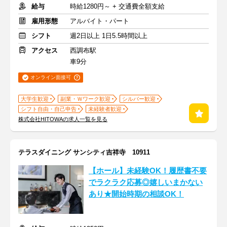
給与
時給1280円～ + 交通費全額支給
雇用形態
アルバイト・パート
シフト
週2日以上 1日5.5時間以上
アクセス
西調布駅
車9分
オンライン面接可
大学生歓迎
副業・Ｗワーク歓迎
シルバー歓迎
シフト自由・自己申告
未経験者歓迎
株式会社HITOWAの求人一覧を見る
テラスダイニング サンシティ吉祥寺 10911
【ホール】未経験OK！履歴書不要
でラクラク応募◎嬉しいまかない
あり★開始時期の相談OK！