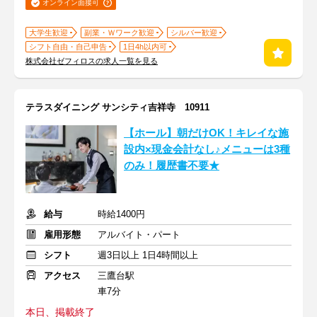
オンライン面接可
大学生歓迎
副業・Ｗワーク歓迎
シルバー歓迎
シフト自由・自己申告
1日4h以内可
株式会社ゼフィロスの求人一覧を見る
テラスダイニング サンシティ吉祥寺 10911
【ホール】朝だけOK！キレイな施
設内×現金会計なし♪メニューは3種
のみ！履歴書不要★
給与
時給1400円
雇用形態
アルバイト・パート
シフト
週3日以上 1日4時間以上
アクセス
三鷹台駅
車7分
本日、掲載終了