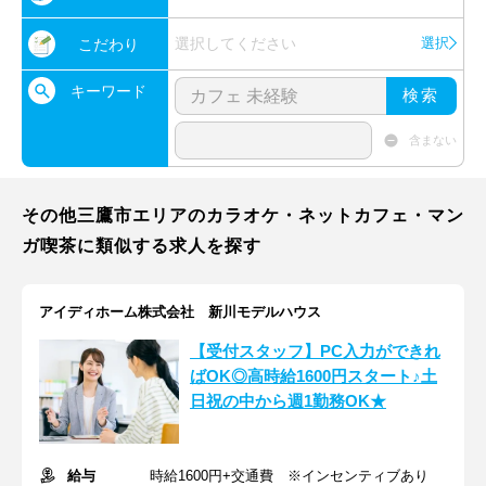
選択してください
選択
こだわり
キーワード
検索
含まない
その他三鷹市エリアのカラオケ・ネットカフェ・マン
ガ喫茶に類似する求人を探す
アイディホーム株式会社 新川モデルハウス
【受付スタッフ】PC入力ができれ
ばOK◎高時給1600円スタート♪土
日祝の中から週1勤務OK★
給与
時給1600円+交通費 ※インセンティブあり