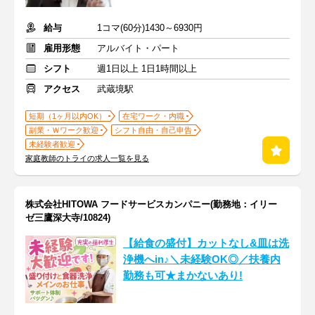
給与
1コマ(60分)1430～6930円
雇用形態
アルバイト・パート
シフト
週1日以上 1日1時間以上
アクセス
武蔵境駅
短期（1ヶ月以内OK）
在宅ワーク・内職
副業・Ｗワーク歓迎
シフト自由・自己申告
未経験者歓迎
家庭教師のトライの求人一覧を見る
株式会社HITOWA フードサービスカンパニー(勤務地：イリー
ゼ三鷹深大寺/10824)
【給食の盛付】カットなし&皿は洗
浄機へin♪＼未経験OK◎／扶養内
勤務も可★まかないあり!