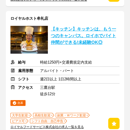
ロイヤルホスト牟礼店
【キッチン】キッチンは、もう一
つのキャンパス。ロイホでバイト
仲間ができる!未経験OK◎
給与
時給1250円+交通費規定内支給
雇用形態
アルバイト・パート
シフト
週2日以上 1日2時間以上
アクセス
三鷹台駅
徒歩12分
急募
大学生歓迎
高校生歓迎
副業・Ｗワーク歓迎
ピアス可
シフト自由・自己申告
ロイヤルフードサービス株式会社の求人一覧を見る