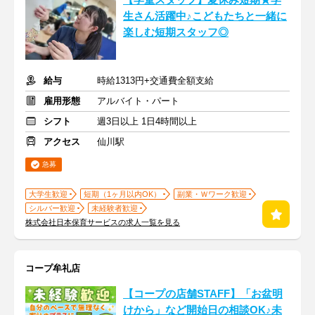
【学童スタッフ】夏休み短期★学
生さん活躍中♪こどもたちと一緒に
楽しむ短期スタッフ◎
給与
時給1313円+交通費全額支給
雇用形態
アルバイト・パート
シフト
週3日以上 1日4時間以上
アクセス
仙川駅
急募
大学生歓迎
短期（1ヶ月以内OK）
副業・Ｗワーク歓迎
シルバー歓迎
未経験者歓迎
株式会社日本保育サービスの求人一覧を見る
コープ牟礼店
【コープの店舗STAFF】「お盆明
けから」など開始日の相談OK♪未