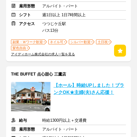
雇用形態
アルバイト・パート
シフト
週1日以上 1日7時間以上
アクセス
つつじケ丘駅
バス13分
副業・Ｗワーク歓迎
ネイル可
シルバー歓迎
土日祝
髪色自由
アイディホーム株式会社の求人一覧を見る
THE BUFFET 点心甜心 三鷹店
【ホール】時給UPしました！ブラ
ンクOK★主婦(夫)さん応援！
給与
時給1300円以上＋交通費
雇用形態
アルバイト・パート