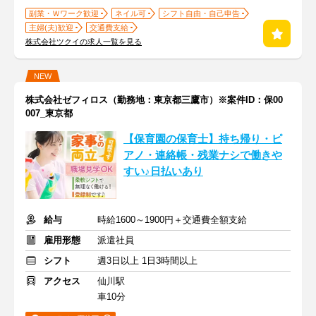
副業・Ｗワーク歓迎
ネイル可
シフト自由・自己申告
主婦(夫)歓迎
交通費支給
株式会社ツクイの求人一覧を見る
NEW
株式会社ゼフィロス（勤務地：東京都三鷹市）※案件ID：保00
007_東京都
【保育園の保育士】持ち帰り・ピ
アノ・連絡帳・残業ナシで働きや
すい♪日払いあり
給与
時給1600～1900円＋交通費全額支給
雇用形態
派遣社員
シフト
週3日以上 1日3時間以上
アクセス
仙川駅
車10分