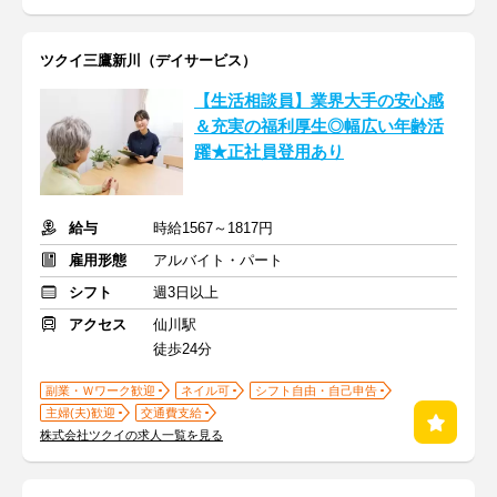
ツクイ三鷹新川（デイサービス）
【生活相談員】業界大手の安心感
＆充実の福利厚生◎幅広い年齢活
躍★正社員登用あり
給与
時給1567～1817円
雇用形態
アルバイト・パート
シフト
週3日以上
アクセス
仙川駅
徒歩24分
副業・Ｗワーク歓迎
ネイル可
シフト自由・自己申告
主婦(夫)歓迎
交通費支給
株式会社ツクイの求人一覧を見る