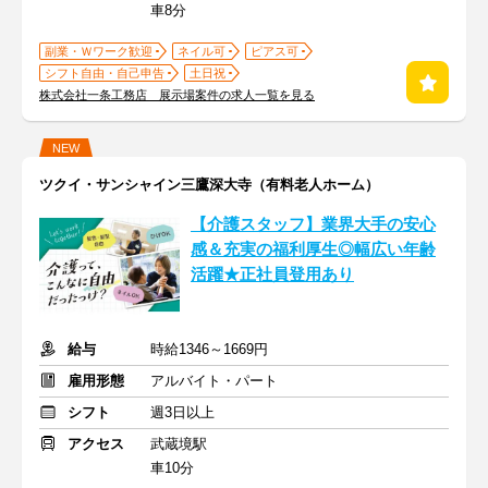
車8分
副業・Ｗワーク歓迎
ネイル可
ピアス可
シフト自由・自己申告
土日祝
株式会社一条工務店 展示場案件の求人一覧を見る
NEW
ツクイ・サンシャイン三鷹深大寺（有料老人ホーム）
【介護スタッフ】業界大手の安心
感＆充実の福利厚生◎幅広い年齢
活躍★正社員登用あり
給与
時給1346～1669円
雇用形態
アルバイト・パート
シフト
週3日以上
アクセス
武蔵境駅
車10分