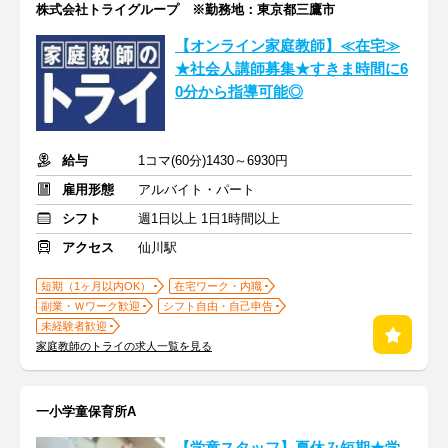
株式会社トライグループ ※勤務地：東京都三鷹市
【オンライン家庭教師】≪在宅≫
★社会人講師募集★すきま時間に6
0分から指導可能◎
給与
1コマ(60分)1430～6930円
雇用形態
アルバイト・パート
シフト
週1日以上 1日1時間以上
アクセス
仙川駅
短期（1ヶ月以内OK）
在宅ワーク・内職
副業・Ｗワーク歓迎
シフト自由・自己申告
未経験者歓迎
家庭教師のトライの求人一覧を見る
一小学童保育所A