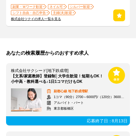
副業・Ｗワーク歓迎
ネイル可
シルバー歓迎
シフト自由・自己申告
主婦(夫)歓迎
株式会社ツクイの求人一覧を見る
あなたの検索履歴からのおすすめ求人
株式会社サクシード[地下鉄成増]
【文系/家庭教師】登録制│大学生歓迎！短期もOK！
小中高・教科選べる♪1日1コマだけもOK
副都心線
地下鉄成増駅
1コマ（90分）2700～6000円/（120分）3600～1万2000円 +交通費
アルバイト・パート
東京都板橋区
応募終了日：
8月13日