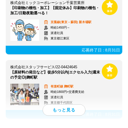
株式会社ミックコーポレーション千葉営業所
【印刷物の梱包・加工】【固定休み】印刷物の梱包・
加工/日勤夜勤選べる！
京葉線(東京－蘇我)
新木場駅
時給1450円～
派遣社員
東京都江東区
応募終了日：
8月31日
株式会社スタッフサービス/22-04424645
【原材料の発注など】徒歩5分以内|エクセル入力|週末
の予定◎|麹町駅
有楽町線
麹町駅
時給1800円+交通費支給
派遣社員
東京都千代田区
応募終了日：
8月31日