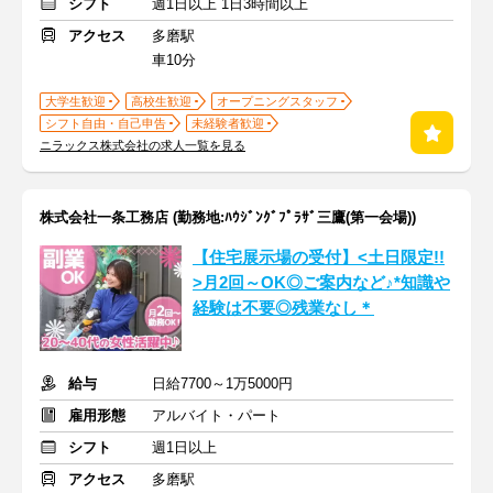
シフト
週1日以上 1日3時間以上
アクセス
多磨駅
車10分
大学生歓迎
高校生歓迎
オープニングスタッフ
シフト自由・自己申告
未経験者歓迎
ニラックス株式会社の求人一覧を見る
株式会社一条工務店 (勤務地:ﾊｳｼﾞﾝｸﾞﾌﾟﾗｻﾞ三鷹(第一会場))
【住宅展示場の受付】<土日限定!!
>月2回～OK◎ご案内など♪*知識や
経験は不要◎残業なし＊
給与
日給7700～1万5000円
雇用形態
アルバイト・パート
シフト
週1日以上
アクセス
多磨駅