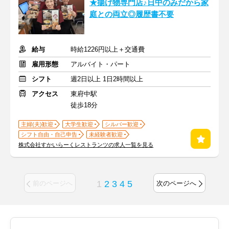
★揚げ物専門店♪日中のみだから家
庭との両立◎履歴書不要
給与
時給1226円以上＋交通費
雇用形態
アルバイト・パート
シフト
週2日以上 1日2時間以上
アクセス
東府中駅
徒歩18分
主婦(夫)歓迎
大学生歓迎
シルバー歓迎
シフト自由・自己申告
未経験者歓迎
株式会社すかいらーくレストランツの求人一覧を見る
1
2
3
4
5
前のページへ
次のページへ