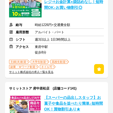
レジ⇒お金計算×袋詰めなし！短時
間OK♪お買い物割引◎
給与
時給1226円+交通費全額
雇用形態
アルバイト・パート
シフト
週3日以上 1日3時間以上
アクセス
東府中駅
徒歩8分
主婦(夫)歓迎
大学生歓迎
高校生歓迎
副業・Ｗワーク歓迎
ネイル可
サミット株式会社の求人一覧を見る
サミットストア 府中若松店 (店舗コード141)
【スーパーの品出しスタッフ】お
菓子や食品を並べたり簡単♪短時間
OK！買物割引あり★