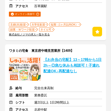
アクセス
百草園駅
オンライン面接可
主婦(夫)歓迎
大学生歓迎
短期（1ヶ月以内OK）
副業・Ｗワーク歓迎
ネイル可
株式会社ノジマの求人一覧を見る
ワタミの宅食 東京府中晴見営業所【1409】
【お弁当の宅配】13～17時から1日
2h～◎急な休みも相談可！子連れ
配達OK♪再配達なし
給与
完全出来高制
雇用形態
業務委託
シフト
週2日以上 1日2時間以上
アクセス
北府中駅