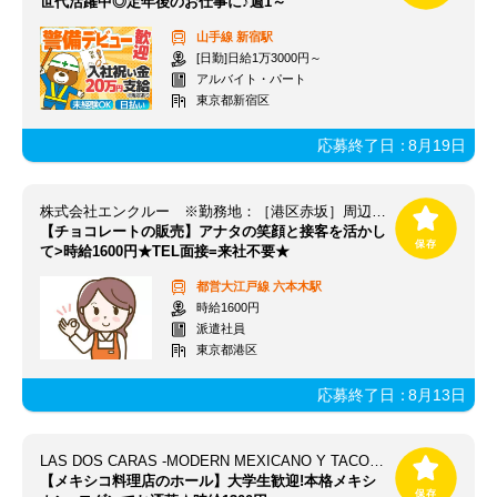
世代活躍中◎定年後のお仕事に♪週1～
山手線
新宿駅
[日勤]日給1万3000円～
アルバイト・パート
東京都新宿区
応募終了日：
8月19日
株式会社エンクルー ※勤務地：［港区赤坂］周辺 / 131_toky2534_01-0000
【チョコレートの販売】アナタの笑顔と接客を活かし
て>時給1600円★TEL面接=来社不要★
都営大江戸線
六本木駅
時給1600円
派遣社員
東京都港区
応募終了日：
8月13日
LAS DOS CARAS -MODERN MEXICANO Y TACOS -（ラス ドス カラス）/404a
【メキシコ料理店のホール】大学生歓迎!本格メキシ