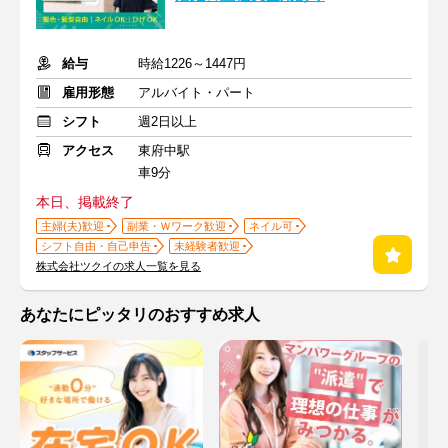
給与
時給1226～1447円
雇用形態
アルバイト・パート
シフト
週2日以上
アクセス
東府中駅
車9分
本日、掲載終了
主婦(夫)歓迎
副業・Ｗワーク歓迎
ネイル可
シフト自由・自己申告
未経験者歓迎
株式会社ツクイの求人一覧を見る
あなたにピッタリのおすすめ求人