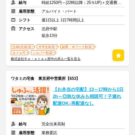
給与
時給1250円～(22時以降：25％UP)＋交通費全額
雇用形態
アルバイト・パート
シフト
週1日以上 1日7時間以上
アクセス
北府中駅
徒歩13分
主婦(夫)歓迎
大学生歓迎
副業・Ｗワーク歓迎
ネイル可
シルバー歓迎
株式会社Ｒｅ・ｓｔａｙ府中の求人一覧を見る
ワタミの宅食 東京府中営業所【653】
【お弁当の宅配】13～17時から1日
2h～◎急な休みも相談可！子連れ
配達OK♪再配達なし
給与
完全出来高制
雇用形態
業務委託