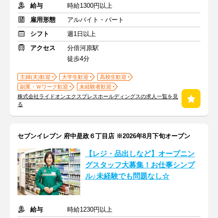
給与
時給1300円以上
雇用形態
アルバイト・パート
シフト
週1日以上
アクセス
分倍河原駅
徒歩4分
主婦(夫)歓迎
大学生歓迎
高校生歓迎
副業・Ｗワーク歓迎
未経験者歓迎
株式会社ライドオンエクスプレスホールディングスの求人一覧を見
る
セブンイレブン 府中是政６丁目店 ※2026年8月下旬オープン
【レジ・品出しなど】オープニン
グスタッフ大募集！お仕事シンプ
ル♪未経験でも問題なし☆
給与
時給1230円以上