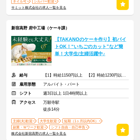
ネイル可
シルバー歓迎
サミット株式会社の求人一覧を見る
新宿高野 府中工場（ケーキ課）
【TAKANOのケーキ作り】初バイ
トOK！“いちごのカット”など簡
単！大学生/主婦活躍中♪
給与
【1】時給1150円以上 【2】時給1230円以上 ※交通費別途支給
雇用形態
アルバイト・パート
シフト
週3日以上 1日4時間以上
アクセス
万願寺駅
徒歩14分
主婦(夫)歓迎
大学生歓迎
短期（1ヶ月以内OK）
副業・Ｗワーク歓迎
シフト自由・自己申告
株式会社新宿高野の求人一覧を見る