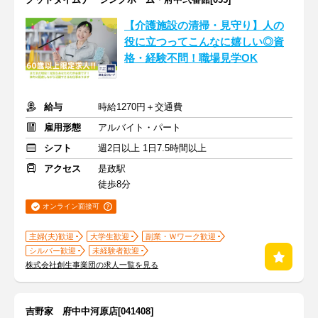
【介護施設の清掃・見守り】人の
役に立つってこんなに嬉しい◎資
格・経験不問！職場見学OK
給与
時給1270円＋交通費
雇用形態
アルバイト・パート
シフト
週2日以上 1日7.5時間以上
アクセス
是政駅
徒歩8分
オンライン面接可
主婦(夫)歓迎
大学生歓迎
副業・Ｗワーク歓迎
シルバー歓迎
未経験者歓迎
株式会社創生事業団の求人一覧を見る
吉野家 府中中河原店[041408]