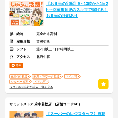
【お弁当の宅配】9～13時から1日2
h～◎家事育児のスキマで稼げる！
お弁当の社割あり
給与
完全出来高制
雇用形態
業務委託
シフト
週2日以上 1日2時間以上
アクセス
北府中駅
急募
主婦(夫)歓迎
副業・Ｗワーク歓迎
ネイル可
シルバー歓迎
ピアス可
ワタミ株式会社の求人一覧を見る
サミットストア 府中若松店 (店舗コード141)
【スーパーのレジスタッフ】自動