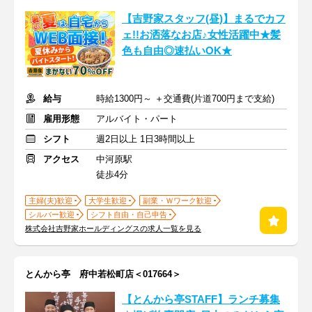
【吉野家スタッフ(昼)】まるでカフ
ェ!!お洒落なお店♪女性活躍中★髪
色も自由◎速払いOK★
給与
時給1300円～ ＋交通費(片道700円まで支給)
雇用形態
アルバイト・パート
シフト
週2日以上 1日3時間以上
アクセス
中河原駅
徒歩4分
主婦(夫)歓迎
大学生歓迎
副業・Ｗワーク歓迎
シルバー歓迎
シフト自由・自己申告
株式会社吉野家ホールディングスの求人一覧を見る
とんから亭 府中若松町店＜017664＞
【とんから亭STAFF】ランチ募集