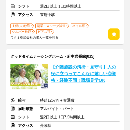
シフト
週2日以上 1日2時間以上
アクセス
東府中駅
主婦(夫)歓迎
副業・Ｗワーク歓迎
ネイル可
シルバー歓迎
ピアス可
ワタミ株式会社の求人一覧を見る
グッドタイムナーシングホーム・府中弐番館[035]
【介護施設の清掃・見守り】人の
役に立つってこんなに嬉しい◎資
格・経験不問！職場見学OK
給与
時給1267円＋交通費
雇用形態
アルバイト・パート
シフト
週2日以上 1日7.5時間以上
アクセス
是政駅