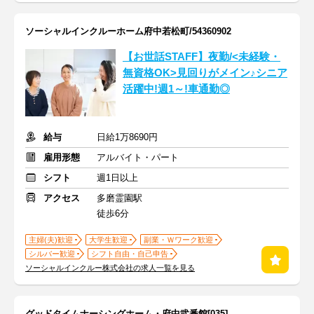
ソーシャルインクルーホーム府中若松町/54360902
【お世話STAFF】夜勤/<未経験・
無資格OK>見回りがメイン♪シニア
活躍中!週1～!車通勤◎
給与
日給1万8690円
雇用形態
アルバイト・パート
シフト
週1日以上
アクセス
多磨霊園駅
徒歩6分
主婦(夫)歓迎
大学生歓迎
副業・Ｗワーク歓迎
シルバー歓迎
シフト自由・自己申告
ソーシャルインクルー株式会社の求人一覧を見る
グッドタイムナーシングホーム・府中弐番館[035]