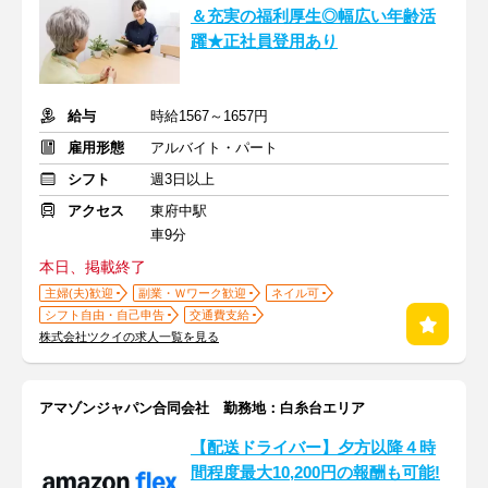
＆充実の福利厚生◎幅広い年齢活
躍★正社員登用あり
給与
時給1567～1657円
雇用形態
アルバイト・パート
シフト
週3日以上
アクセス
東府中駅
車9分
本日、掲載終了
主婦(夫)歓迎
副業・Ｗワーク歓迎
ネイル可
シフト自由・自己申告
交通費支給
株式会社ツクイの求人一覧を見る
アマゾンジャパン合同会社 勤務地：白糸台エリア
【配送ドライバー】夕方以降４時
間程度最大10,200円の報酬も可能!