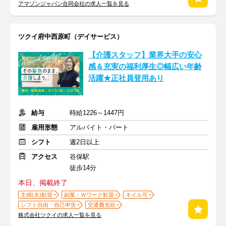
アマゾンジャパン合同会社の求人一覧を見る
ツクイ府中西原町（デイサービス）
【介護スタッフ】業界大手の安心
感＆充実の福利厚生◎幅広い年齢
活躍★正社員登用あり
給与
時給1226～1447円
雇用形態
アルバイト・パート
シフト
週2日以上
アクセス
谷保駅
徒歩14分
本日、掲載終了
主婦(夫)歓迎
副業・Ｗワーク歓迎
ネイル可
シフト自由・自己申告
交通費支給
株式会社ツクイの求人一覧を見る