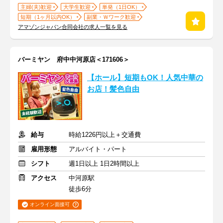
主婦(夫)歓迎
大学生歓迎
単発（1日OK）
短期（1ヶ月以内OK）
副業・Ｗワーク歓迎
アマゾンジャパン合同会社の求人一覧を見る
バーミヤン 府中中河原店＜171606＞
【ホール】短期もOK！人気中華の
お店！髪色自由
給与
時給1226円以上＋交通費
雇用形態
アルバイト・パート
シフト
週1日以上 1日2時間以上
アクセス
中河原駅
徒歩6分
オンライン面接可