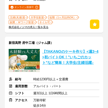
オンライン面接可
主婦(夫)歓迎
大学生歓迎
短期（1ヶ月以内OK）
副業・Ｗワーク歓迎
ネイル可
株式会社ノジマの求人一覧を見る
新宿高野 府中工場（ジャム課）
【TAKANOのケーキ作り】<週3~4
>初バイトOK！"いちごのカッ
ト"など簡単！大学生/主婦活躍♪
給与
時給1230円以上＋交通費
雇用形態
アルバイト・パート
シフト
週3日以上 1日6時間以上
アクセス
万願寺駅
徒歩14分