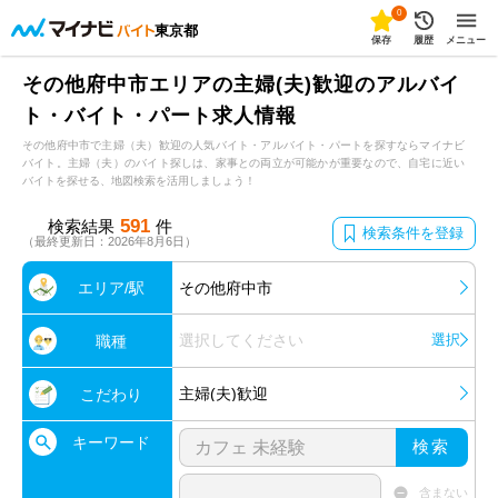
0
東京都
保存
履歴
メニュー
その他府中市エリアの主婦(夫)歓迎のアルバイ
ト・バイト・パート求人情報
その他府中市で主婦（夫）歓迎の人気バイト・アルバイト・パートを探すならマイナビ
バイト。主婦（夫）のバイト探しは、家事との両立が可能かが重要なので、自宅に近い
バイトを探せる、地図検索を活用しましょう！
591
検索結果
件
検索条件を登録
（最終更新日：2026年8月6日）
エリア/駅
その他府中市
選択してください
選択
職種
主婦(夫)歓迎
こだわり
キーワード
検索
含まない