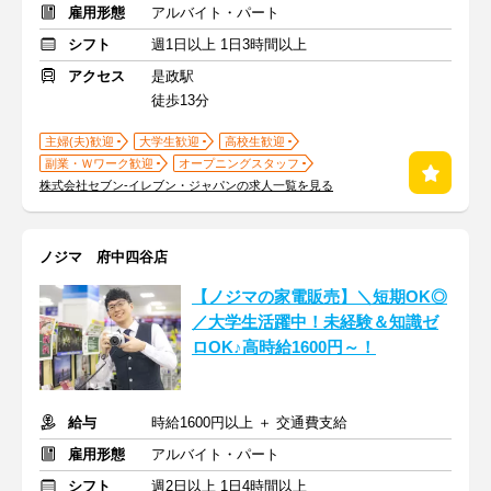
雇用形態
アルバイト・パート
シフト
週1日以上 1日3時間以上
アクセス
是政駅
徒歩13分
主婦(夫)歓迎
大学生歓迎
高校生歓迎
副業・Ｗワーク歓迎
オープニングスタッフ
株式会社セブン-イレブン・ジャパンの求人一覧を見る
ノジマ 府中四谷店
【ノジマの家電販売】＼短期OK◎
／大学生活躍中！未経験＆知識ゼ
ロOK♪高時給1600円～！
給与
時給1600円以上 ＋ 交通費支給
雇用形態
アルバイト・パート
シフト
週2日以上 1日4時間以上