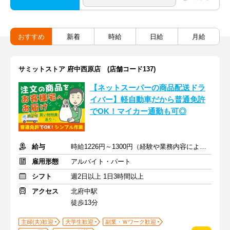
おすすめ
新着
時給
日給
月給
サミットストア 府中西原店 (店舗コード137)
【ネットスーパーの商品配送ドラ
イバー】軽自動車だから普通免許
でOK！マイカー通勤も可◎
給与
時給1226円～1300円（経験や業務内容による）+交通費全額
雇用形態
アルバイト・パート
シフト
週2日以上 1日3時間以上
アクセス
北府中駅
徒歩13分
主婦(夫)歓迎
大学生歓迎
副業・Ｗワーク歓迎