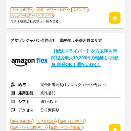
主婦(夫)歓迎
副業・Ｗワーク歓迎
ネイル可
シルバー歓迎
ピアス可
ワタミ株式会社の求人一覧を見る
アマゾンジャパン合同会社 勤務地：分倍河原エリア
【配送ドライバー】夕方以降４時
間程度最大10,200円の報酬も可能!
※ 単発OK！週払いOK！
給与
完全出来高制(1ブロック：6600円以上）
雇用形態
業務委託
シフト
週1日以上
アクセス
分倍河原駅
主婦(夫)歓迎
大学生歓迎
単発（1日OK）
短期（1ヶ月以内OK）
副業・Ｗワーク歓迎