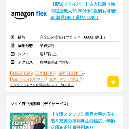
【配送ドライバー】夕方以降４時
間程度最大10,200円の報酬も可能!
※ 単発OK！週払いOK！
給与
完全出来高制(1ブロック：6600円以上）
雇用形態
業務委託
シフト
週1日以上
アクセス
府中競馬正門前駅
主婦(夫)歓迎
大学生歓迎
単発（1日OK）
短期（1ヶ月以内OK）
副業・Ｗワーク歓迎
アマゾンジャパン合同会社の求人一覧を見る
ツクイ府中浅間町（デイサービス）
【介護スタッフ】業界大手の安心
感＆充実の福利厚生◎幅広い年齢
活躍★正社員登用あり