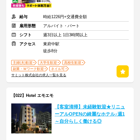
給与
時給1226円+交通費全額
雇用形態
アルバイト・パート
シフト
週3日以上 1日3時間以上
アクセス
東府中駅
徒歩8分
主婦(夫)歓迎
大学生歓迎
高校生歓迎
副業・Ｗワーク歓迎
ネイル可
サミット株式会社の求人一覧を見る
【022】Hotel エモエモ
【客室清掃】未経験歓迎★リニュ
ーアルOPENの綺麗なホテル♪週1
～自分らしく働ける◎