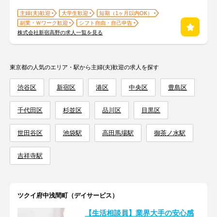
主婦(夫)歓迎
大学生歓迎
短期（1ヶ月以内OK）
副業・Ｗワーク歓迎
シフト自由・自己申告
株式会社新宿高野の求人一覧を見る
東京都の人気のエリア・駅から主婦(夫)歓迎の求人を探す
渋谷区
新宿区
港区
中央区
豊島区
千代田区
杉並区
品川区
目黒区
世田谷区
池袋駅
高田馬場駅
御茶ノ水駅
吉祥寺駅
ツクイ府中浅間町（デイサービス）
【生活相談員】業界大手の安心感