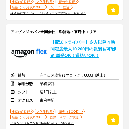
主婦(夫)歓迎
大学生歓迎
高校生歓迎
短期（1ヶ月以内OK）
シルバー歓迎
株式会社すかいらーくレストランツの求人一覧を見る
アマゾンジャパン合同会社 勤務地：東府中エリア
【配送ドライバー】夕方以降４時
間程度最大10,200円の報酬も可能!
※ 単発OK！週払いOK！
給与
完全出来高制(1ブロック：6600円以上）
雇用形態
業務委託
シフト
週1日以上
アクセス
東府中駅
主婦(夫)歓迎
大学生歓迎
単発（1日OK）
短期（1ヶ月以内OK）
副業・Ｗワーク歓迎
アマゾンジャパン合同会社の求人一覧を見る