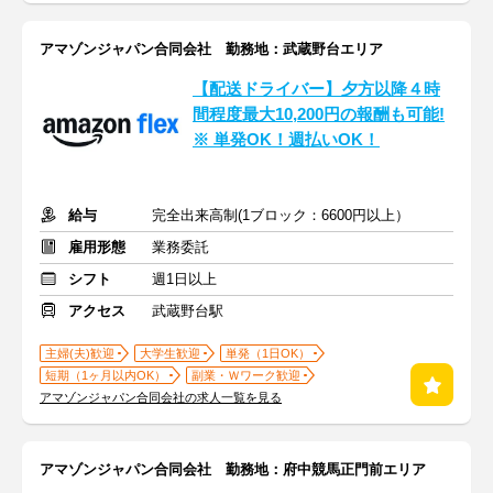
アマゾンジャパン合同会社 勤務地：武蔵野台エリア
【配送ドライバー】夕方以降４時
間程度最大10,200円の報酬も可能!
※ 単発OK！週払いOK！
給与
完全出来高制(1ブロック：6600円以上）
雇用形態
業務委託
シフト
週1日以上
アクセス
武蔵野台駅
主婦(夫)歓迎
大学生歓迎
単発（1日OK）
短期（1ヶ月以内OK）
副業・Ｗワーク歓迎
アマゾンジャパン合同会社の求人一覧を見る
アマゾンジャパン合同会社 勤務地：府中競馬正門前エリア