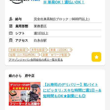
※ 単発OK！週払いOK！
給与
完全出来高制(1ブロック：6600円以上）
雇用形態
業務委託
シフト
週1日以上
アクセス
白糸台駅
主婦(夫)歓迎
大学生歓迎
単発（1日OK）
短期（1ヶ月以内OK）
副業・Ｗワーク歓迎
アマゾンジャパン合同会社の求人一覧を見る
銀のさら 府中店
【お寿司のデリバリー】初バイト
にピッタリ♪スキな時間に週1日～&
短時間もOK★副業にも◎