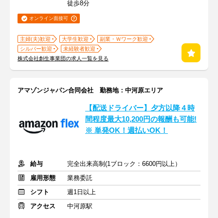
徒歩8分
オンライン面接可
主婦(夫)歓迎
大学生歓迎
副業・Ｗワーク歓迎
シルバー歓迎
未経験者歓迎
株式会社創生事業団の求人一覧を見る
アマゾンジャパン合同会社 勤務地：中河原エリア
【配送ドライバー】夕方以降４時
間程度最大10,200円の報酬も可能!
※ 単発OK！週払いOK！
給与
完全出来高制(1ブロック：6600円以上）
雇用形態
業務委託
シフト
週1日以上
アクセス
中河原駅