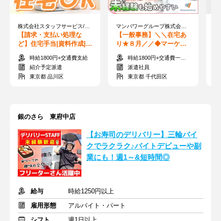
株式会社スタッフサービス/22-04422898
マンパワーグループ株式会社/1717164
【請求・支払い処理な
【一般事務】＼＼在宅あ
【
ど】住宅手当|資料作成|平
り★８月／／◆マーケテ
い
日中心の休み|大手企業|天
ィング部社内ヘルプデス
ル
時給1800円+交通費支給
時給1800円+交通費一部支給
王台駅
ク
◎
紹介予定派遣
派遣社員
東京都 品川区
東京都 千代田区
銀のさら 東府中店
【お寿司のデリバリー】三輪バイ
クでラクラク♪バイトデビューや副
業にも！週1～&短時間◎
給与
時給1250円以上
雇用形態
アルバイト・パート
シフト
週1日以上