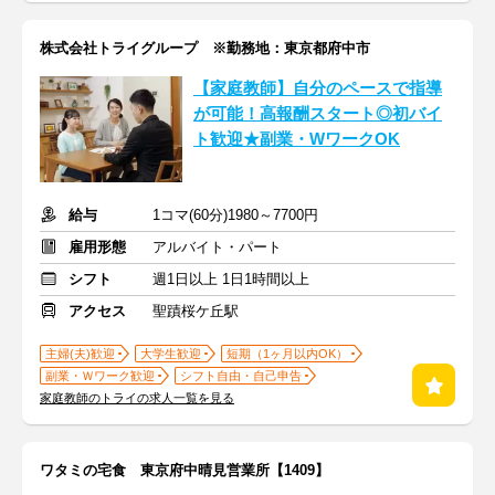
株式会社トライグループ ※勤務地：東京都府中市
【家庭教師】自分のペースで指導
が可能！高報酬スタート◎初バイ
ト歓迎★副業・WワークOK
給与
1コマ(60分)1980～7700円
雇用形態
アルバイト・パート
シフト
週1日以上 1日1時間以上
アクセス
聖蹟桜ケ丘駅
主婦(夫)歓迎
大学生歓迎
短期（1ヶ月以内OK）
副業・Ｗワーク歓迎
シフト自由・自己申告
家庭教師のトライの求人一覧を見る
ワタミの宅食 東京府中晴見営業所【1409】