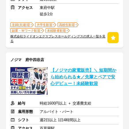
アクセス
東府中駅
徒歩1分
主婦(夫)歓迎
大学生歓迎
高校生歓迎
副業・Ｗワーク歓迎
未経験者歓迎
株式会社ライドオンエクスプレスホールディングスの求人一覧を見
る
ノジマ 府中四谷店
【ノジマの家電販売】＼ 短期間か
ら始められる★／先輩とペアで安
心デビュー！未経験歓迎
給与
時給1600円以上 ＋ 交通費支給
雇用形態
アルバイト・パート
シフト
週2日以上 1日4時間以上
アクセス
百草園駅