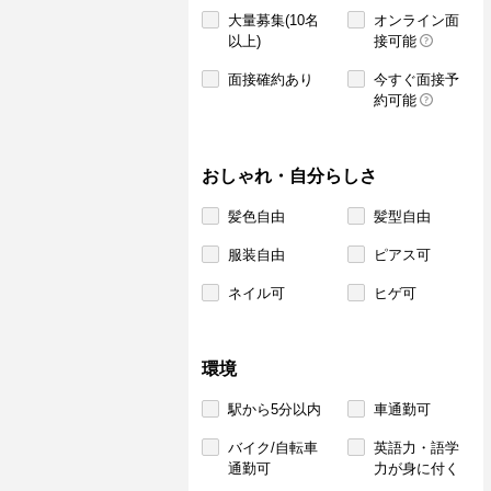
大量募集(10名
オンライン面
以上)
接可能
面接確約あり
今すぐ面接予
約可能
おしゃれ・自分らしさ
髪色自由
髪型自由
服装自由
ピアス可
ネイル可
ヒゲ可
環境
駅から5分以内
車通勤可
バイク/自転車
英語力・語学
通勤可
力が身に付く