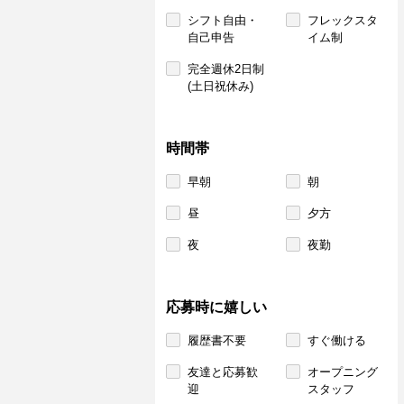
シフト自由・
フレックスタ
自己申告
イム制
完全週休2日制
(土日祝休み)
時間帯
早朝
朝
昼
夕方
夜
夜勤
応募時に嬉しい
履歴書不要
すぐ働ける
友達と応募歓
オープニング
迎
スタッフ