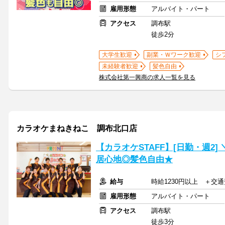
雇用形態
アルバイト・パート
アクセス
調布駅
徒歩2分
大学生歓迎
副業・Ｗワーク歓迎
シ
未経験者歓迎
髪色自由
株式会社第一興商の求人一覧を見る
カラオケまねきねこ 調布北口店
【カラオケSTAFF】[日勤・週2
居心地◎髪色自由★
給与
時給1230円以上 ＋交
雇用形態
アルバイト・パート
アクセス
調布駅
徒歩3分