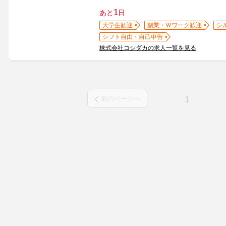
1
あと
日
大学生歓迎
副業・Ｗワーク歓迎
シ
シフト自由・自己申告
株式会社コシダカの求人一覧を見る
1
前のページへ