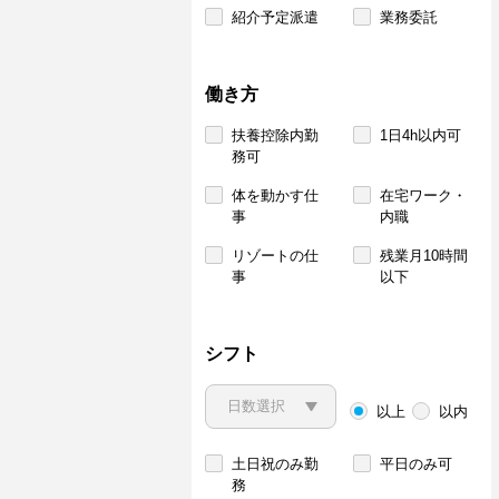
紹介予定派遣
業務委託
働き方
扶養控除内勤
1日4h以内可
務可
体を動かす仕
在宅ワーク・
事
内職
リゾートの仕
残業月10時間
事
以下
シフト
以上
以内
土日祝のみ勤
平日のみ可
務