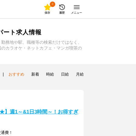
0
保存
履歴
メニュー
パート求人情報
。勤務地や駅、職種等の検索だけではなく、
辺のカラオケ・ネットカフェ・マンガ喫茶の
|
おすすめ
新着
時給
日給
月給
★】週1～&1日3時間～！お得すぎ
+交通費！