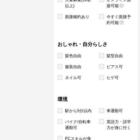
以上)
接可能
面接確約あり
今すぐ面接予
約可能
おしゃれ・自分らしさ
髪色自由
髪型自由
服装自由
ピアス可
ネイル可
ヒゲ可
環境
駅から5分以内
車通勤可
バイク/自転車
英語力・語学
通勤可
力が身に付く
PCスキルが身