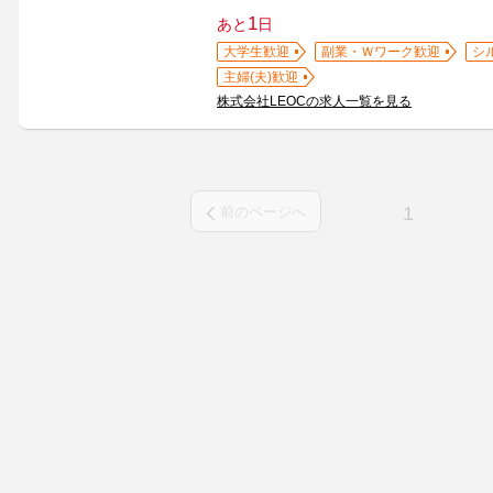
1
あと
日
大学生歓迎
副業・Ｗワーク歓迎
シ
主婦(夫)歓迎
株式会社LEOCの求人一覧を見る
1
前のページへ