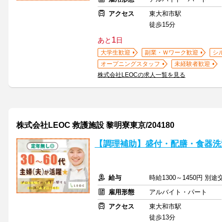
アクセス
東大和市駅
徒歩15分
1
あと
日
大学生歓迎
副業・Ｗワーク歓迎
シ
オープニングスタッフ
未経験者歓迎
株式会社LEOCの求人一覧を見る
株式会社LEOC 救護施設 黎明寮東京/204180
【調理補助】盛付・配膳・食器洗
給与
時給1300～1450円 別
雇用形態
アルバイト・パート
アクセス
東大和市駅
徒歩13分