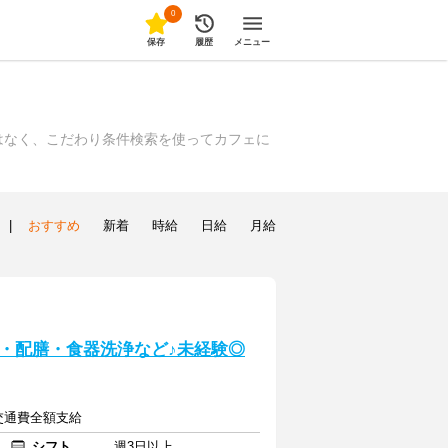
0
保存
履歴
メニュー
はなく、こだわり条件検索を使ってカフェに
|
おすすめ
新着
時給
日給
月給
・配膳・食器洗浄など♪未経験◎
途交通費全額支給
シフト
週3日以上