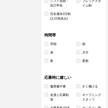
シフト自由・
フレックスタ
自己申告
イム制
完全週休2日制
(土日祝休み)
時間帯
早朝
朝
昼
夕方
夜
夜勤
応募時に嬉しい
履歴書不要
すぐ働ける
友達と応募歓
オープニング
迎
スタッフ
大量募集(10名
オンライン面