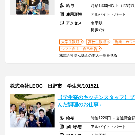
給与
時給1300円以上（22時
雇用形態
アルバイト・パート
アクセス
南平駅
徒歩7分
大学生歓迎
高校生歓迎
副業・Ｗワ
シフト自由・自己申告
株式会社味ん味んの求人一覧を見る
株式会社LEOC 日野市 学生寮/101521
【学生寮のキッチンスタッフ】ブ
んだ調理のお仕事♪
給与
時給1226円 ＋交通費全
雇用形態
アルバイト・パート