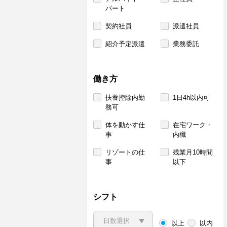
パート
契約社員
派遣社員
紹介予定派遣
業務委託
働き方
扶養控除内勤
1日4h以内可
務可
体を動かす仕
在宅ワーク・
事
内職
リゾートの仕
残業月10時間
事
以下
シフト
以上
以内