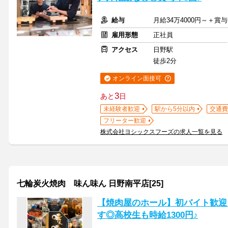
給与
月給34万4000円～＋賞
雇用形態
正社員
アクセス
日野駅
徒歩2分
オンライン面接可
3
あと
日
未経験者歓迎
駅から5分以内
交通費
フリーター歓迎
株式会社ヨシックスフーズの求人一覧を見る
七輪炭火焼肉 味ん味ん 日野南平店[25]
【焼肉屋のホール】初バイト歓迎
す◎高校生も時給1300円♪