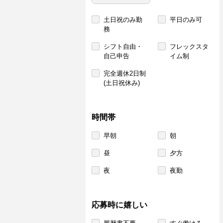
土日祝のみ勤
平日のみ可
務
シフト自由・
フレックスタ
自己申告
イム制
完全週休2日制
(土日祝休み)
時間帯
早朝
朝
昼
夕方
夜
夜勤
応募時に嬉しい