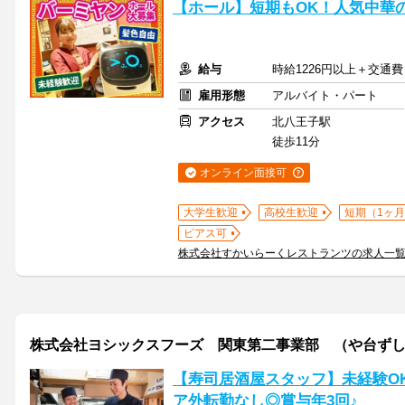
【ホール】短期もOK！人気中華
給与
時給1226円以上＋交通費
雇用形態
アルバイト・パート
アクセス
北八王子駅
徒歩11分
オンライン面接可
大学生歓迎
高校生歓迎
短期（1ヶ月
ピアス可
株式会社すかいらーくレストランツの求人一
株式会社ヨシックスフーズ 関東第二事業部 （や台ず
【寿司居酒屋スタッフ】未経験OK
ア外転勤なし◎賞与年3回♪