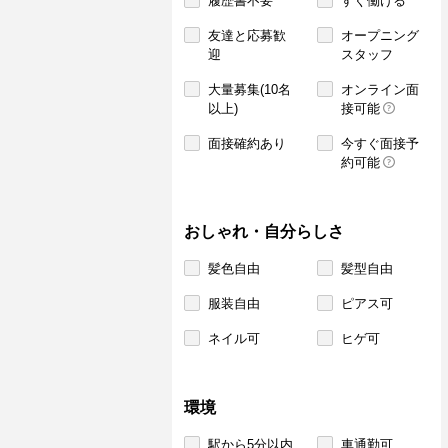
履歴書不要
すぐ働ける
友達と応募歓
オープニング
迎
スタッフ
大量募集(10名
オンライン面
以上)
接可能
面接確約あり
今すぐ面接予
約可能
おしゃれ・自分らしさ
髪色自由
髪型自由
服装自由
ピアス可
ネイル可
ヒゲ可
環境
駅から5分以内
車通勤可