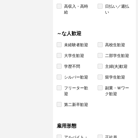
高収入・高時
日払い／週払
給
い
～な人歓迎
未経験者歓迎
高校生歓迎
大学生歓迎
二部学生歓迎
学歴不問
主婦(夫)歓迎
シルバー歓迎
留学生歓迎
フリーター歓
副業・Ｗワー
迎
ク歓迎
第二新卒歓迎
雇用形態
アルバイト・
正社員