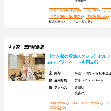
徒歩5分
副業・Ｗワーク歓迎
ネイル可
シル
シフト自由・自己申告
未経験者歓迎
株式会社ツクイの求人一覧を見る
すき家 豊田駅前店
【すき家の店舗スタッフ】セルフ
2h～プライベートも両立◎
給与
時給1563円～(深夜手当
雇用形態
アルバイト・パート
アクセス
豊田駅
徒歩2分
大学生歓迎
副業・Ｗワーク歓迎
シ
髪色自由