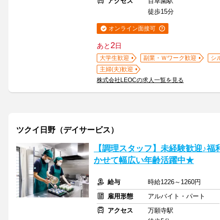
アクセス
百草園駅
徒歩15分
オンライン面接可
2
あと
日
大学生歓迎
副業・Ｗワーク歓迎
シ
主婦(夫)歓迎
株式会社LEOCの求人一覧を見る
ツクイ日野（デイサービス）
【調理スタッフ】未経験歓迎♪福
かせて幅広い年齢活躍中★
給与
時給1226～1260円
雇用形態
アルバイト・パート
アクセス
万願寺駅