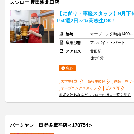
スシロー 豊田駅北口店
【にぎり・軍艦スタッフ】9月下旬
P≪週2日～≫高校生OK！
給与
オープニング時給1400～
雇用形態
アルバイト・パート
アクセス
豊田駅
徒歩1分
急募
大学生歓迎
高校生歓迎
副業・Ｗワ
オープニングスタッフ
ピアス可
株式会社あきんどスシローの求人一覧を見る
バーミヤン 日野多摩平店＜170754＞