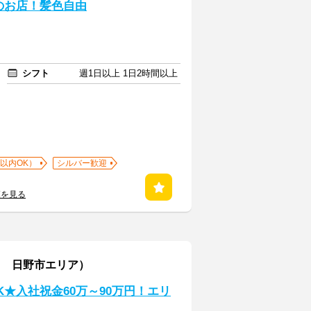
のお店！髪色自由
シフト
週1日以上 1日2時間以上
以内OK）
シルバー歓迎
覧を見る
し 日野市エリア）
★入社祝金60万～90万円！エリ