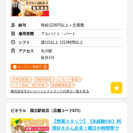
給与
時給1226円以上＋交通費
雇用形態
アルバイト・パート
シフト
週1日以上 1日2時間以上
アクセス
矢川駅
徒歩1分
オンライン面接可
大学生歓迎
高校生歓迎
シルバー歓迎
シフト自由・自己申告
未経験者歓迎
株式会社すかいらーくレストランツの求人一覧を見る
ビオラル 国立駅前店（店舗コード673）
【惣菜スタッフ】《未経験OK》料
理好きさん必見！曜日や時間帯で