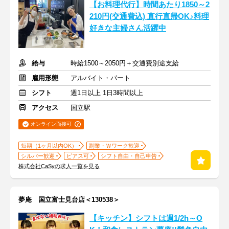
【お料理代行】時間あたり1850～2
210円(交通費込) 直行直帰OK♪料理
好きな主婦さん活躍中
給与
時給1500～2050円＋交通費別途支給
雇用形態
アルバイト・パート
シフト
週1日以上 1日3時間以上
アクセス
国立駅
オンライン面接可
短期（1ヶ月以内OK）
副業・Ｗワーク歓迎
シルバー歓迎
ピアス可
シフト自由・自己申告
株式会社CaSyの求人一覧を見る
夢庵 国立富士見台店＜130538＞
【キッチン】シフトは週1/2h～O