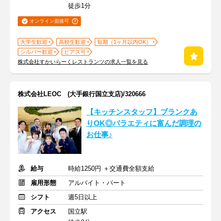
徒歩1分
オンライン面接可
大学生歓迎
高校生歓迎
短期（1ヶ月以内OK）
シルバー歓迎
ピアス可
株式会社すかいらーくレストランツの求人一覧を見る
株式会社LEOC (大手銀行国立支店)/320666
【キッチンスタッフ】ブランクあ
りOK◎バラエティに富んだ調理の
お仕事♪
給与
時給1250円 ＋交通費全額支給
雇用形態
アルバイト・パート
シフト
週5日以上
アクセス
国立駅