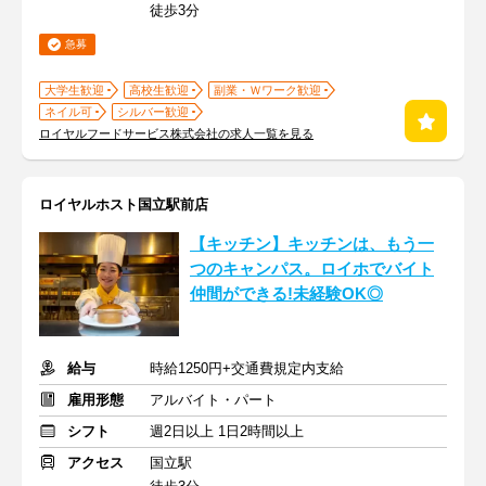
徒歩3分
急募
大学生歓迎
高校生歓迎
副業・Ｗワーク歓迎
ネイル可
シルバー歓迎
ロイヤルフードサービス株式会社の求人一覧を見る
ロイヤルホスト国立駅前店
【キッチン】キッチンは、もう一
つのキャンパス。ロイホでバイト
仲間ができる!未経験OK◎
給与
時給1250円+交通費規定内支給
雇用形態
アルバイト・パート
シフト
週2日以上 1日2時間以上
アクセス
国立駅