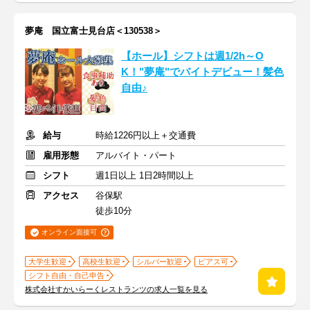
夢庵 国立富士見台店＜130538＞
【ホール】シフトは週1/2h～O
K！"夢庵"でバイトデビュー！髪色
自由♪
給与
時給1226円以上＋交通費
雇用形態
アルバイト・パート
シフト
週1日以上 1日2時間以上
アクセス
谷保駅
徒歩10分
オンライン面接可
大学生歓迎
高校生歓迎
シルバー歓迎
ピアス可
シフト自由・自己申告
株式会社すかいらーくレストランツの求人一覧を見る