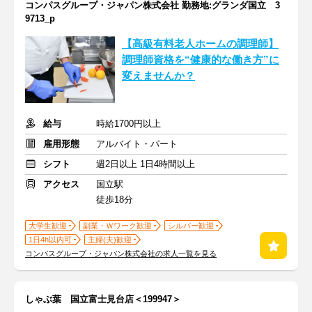
コンパスグループ・ジャパン株式会社 勤務地:グランダ国立 3
9713_p
【高級有料老人ホームの調理師】
調理師資格を“健康的な働き方”に
変えませんか？
給与
時給1700円以上
雇用形態
アルバイト・パート
シフト
週2日以上 1日4時間以上
アクセス
国立駅
徒歩18分
大学生歓迎
副業・Ｗワーク歓迎
シルバー歓迎
1日4h以内可
主婦(夫)歓迎
コンパスグループ・ジャパン株式会社の求人一覧を見る
しゃぶ葉 国立富士見台店＜199947＞