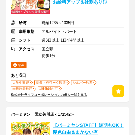
お給料アップ＆社割あり◎
給与
時給1235～1335円
雇用形態
アルバイト・パート
シフト
週3日以上 1日4時間以上
アクセス
国立駅
徒歩1分
急募
6
あと
日
大学生歓迎
副業・Ｗワーク歓迎
シルバー歓迎
未経験者歓迎
1日4h以内可
株式会社ライフコーポレーションの求人一覧を見る
バーミヤン 国立矢川店＜171542＞
【バーミヤンSTAFF】短期もOK！
髪色自由＆まかない有