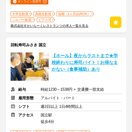
オンライン面接可
大学生歓迎
高校生歓迎
短期（1ヶ月以内OK）
シルバー歓迎
ピアス可
株式会社すかいらーくレストランツの求人一覧を見る
回転寿司みさき 国立
【ホール】夜からラストまで★学
校終わりに寿司バイト！お得なま
かない（食事補助）あり
給与
時給1230～1538円 + 交通費一部支給
雇用形態
アルバイト・パート
シフト
週2日以上 1日4時間以上
アクセス
国立駅
徒歩4分