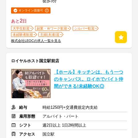
徒歩3分
オンライン面接可
2
あと
日
大学生歓迎
副業・Ｗワーク歓迎
シルバー歓迎
未経験者歓迎
主婦(夫)歓迎
株式会社LEOCの求人一覧を見る
ロイヤルホスト国立駅前店
【ホール】キッチンは、もう一つ
のキャンパス。ロイホでバイト仲
間ができる!未経験OK◎
給与
時給1250円+交通費規定内支給
雇用形態
アルバイト・パート
シフト
週2日以上 1日2時間以上
アクセス
国立駅