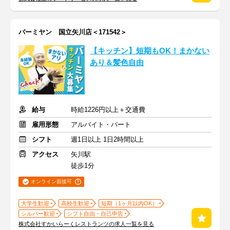
バーミヤン 国立矢川店＜171542＞
【キッチン】短期もOK！まかない
あり＆髪色自由
給与
時給1226円以上＋交通費
雇用形態
アルバイト・パート
シフト
週1日以上 1日2時間以上
アクセス
矢川駅
徒歩1分
オンライン面接可
大学生歓迎
高校生歓迎
短期（1ヶ月以内OK）
シルバー歓迎
シフト自由・自己申告
株式会社すかいらーくレストランツの求人一覧を見る