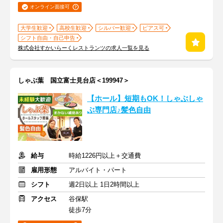
オンライン面接可
大学生歓迎
高校生歓迎
シルバー歓迎
ピアス可
シフト自由・自己申告
株式会社すかいらーくレストランツの求人一覧を見る
しゃぶ葉 国立富士見台店＜199947＞
【ホール】短期もOK！しゃぶしゃ
ぶ専門店♪髪色自由
給与
時給1226円以上＋交通費
雇用形態
アルバイト・パート
シフト
週2日以上 1日2時間以上
アクセス
谷保駅
徒歩7分