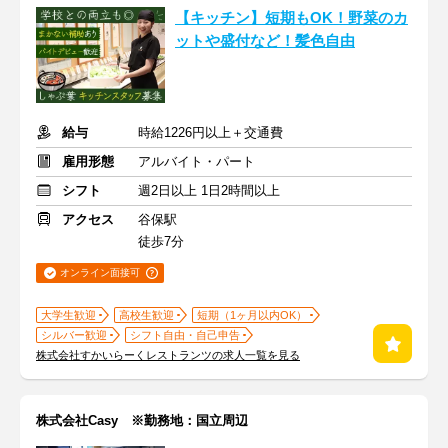
【キッチン】短期もOK！野菜のカ
ットや盛付など！髪色自由
給与
時給1226円以上＋交通費
雇用形態
アルバイト・パート
シフト
週2日以上 1日2時間以上
アクセス
谷保駅
徒歩7分
オンライン面接可
大学生歓迎
高校生歓迎
短期（1ヶ月以内OK）
シルバー歓迎
シフト自由・自己申告
株式会社すかいらーくレストランツの求人一覧を見る
株式会社Casy ※勤務地：国立周辺