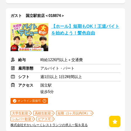
ガスト 国立駅前店＜018874＞
【ホール】短期もOK！王道バイト
を始めよう！髪色自由
給与
時給1226円以上＋交通費
雇用形態
アルバイト・パート
シフト
週1日以上 1日2時間以上
アクセス
国立駅
徒歩5分
オンライン面接可
大学生歓迎
高校生歓迎
短期（1ヶ月以内OK）
シルバー歓迎
ピアス可
株式会社すかいらーくレストランツの求人一覧を見る