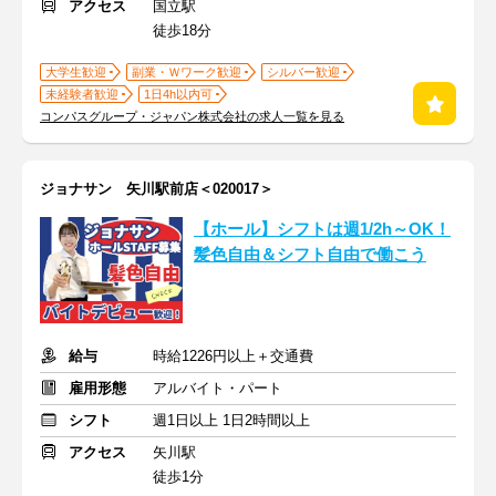
アクセス
国立駅
徒歩18分
大学生歓迎
副業・Ｗワーク歓迎
シルバー歓迎
未経験者歓迎
1日4h以内可
コンパスグループ・ジャパン株式会社の求人一覧を見る
ジョナサン 矢川駅前店＜020017＞
【ホール】シフトは週1/2h～OK！
髪色自由＆シフト自由で働こう
給与
時給1226円以上＋交通費
雇用形態
アルバイト・パート
シフト
週1日以上 1日2時間以上
アクセス
矢川駅
徒歩1分