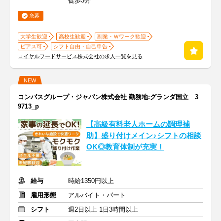
徒歩3分
急募
大学生歓迎
高校生歓迎
副業・Ｗワーク歓迎
ピアス可
シフト自由・自己申告
ロイヤルフードサービス株式会社の求人一覧を見る
NEW
コンパスグループ・ジャパン株式会社 勤務地:グランダ国立 3
9713_p
【高級有料老人ホームの調理補
助】盛り付けメイン♪シフトの相談
OK◎教育体制が充実！
給与
時給1350円以上
雇用形態
アルバイト・パート
シフト
週2日以上 1日3時間以上