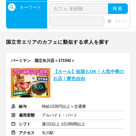
キーワード
検索
含まない
国立市エリアのカフェに類似する求人を探す
バーミヤン 国立矢川店＜171542＞
【ホール】短期もOK！人気中華の
お店！髪色自由
給与
時給1226円以上＋交通費
雇用形態
アルバイト・パート
シフト
週1日以上 1日2時間以上
アクセス
矢川駅