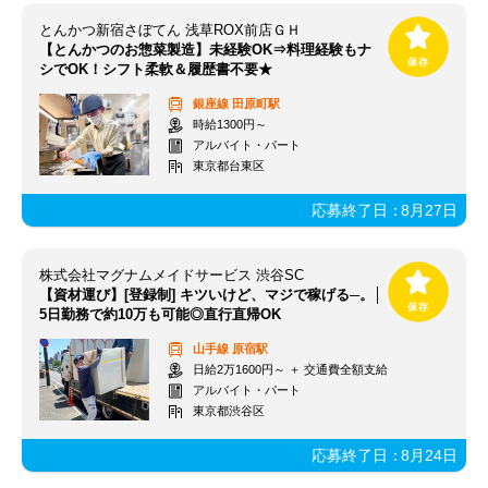
とんかつ新宿さぼてん 浅草ROX前店ＧＨ
【とんかつのお惣菜製造】未経験OK⇒料理経験もナ
シでOK！シフト柔軟＆履歴書不要★
銀座線
田原町駅
時給1300円～
アルバイト・パート
東京都台東区
応募終了日：
8月27日
株式会社マグナムメイドサービス 渋谷SC
【資材運び】[登録制] キツいけど、マジで稼げる─。│
5日勤務で約10万も可能◎直行直帰OK
山手線
原宿駅
日給2万1600円～ ＋ 交通費全額支給
アルバイト・パート
東京都渋谷区
応募終了日：
8月24日