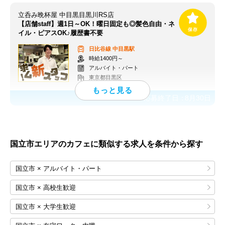
立呑み晩杯屋 中目黒目黒川RS店
【店舗staff】週1日～OK！曜日固定も◎髪色自由・ネ
イル・ピアスOK♪履歴書不要
日比谷線
中目黒駅
時給1400円～
アルバイト・パート
東京都目黒区
応募終了日：
8月30日
国立市エリアのカフェに類似する求人を条件から探す
国立市 × アルバイト・パート
国立市 × 高校生歓迎
国立市 × 大学生歓迎