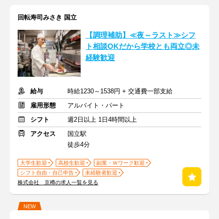
回転寿司みさき 国立
【調理補助】≪夜～ラスト≫シフ
ト相談OKだから学校とも両立◎未
経験歓迎
給与
時給1230～1538円 + 交通費一部支給
雇用形態
アルバイト・パート
シフト
週2日以上 1日4時間以上
アクセス
国立駅
徒歩4分
大学生歓迎
高校生歓迎
副業・Ｗワーク歓迎
シフト自由・自己申告
未経験者歓迎
株式会社 京樽の求人一覧を見る
NEW