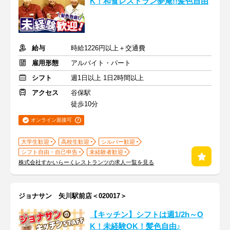
K！和食レストラン夢庵!!髪色自由
給与
時給1226円以上＋交通費
雇用形態
アルバイト・パート
シフト
週1日以上 1日2時間以上
アクセス
谷保駅
徒歩10分
オンライン面接可
大学生歓迎
高校生歓迎
シルバー歓迎
シフト自由・自己申告
未経験者歓迎
株式会社すかいらーくレストランツの求人一覧を見る
ジョナサン 矢川駅前店＜020017＞
【キッチン】シフトは週1/2h～O
K！未経験OK！髪色自由♪