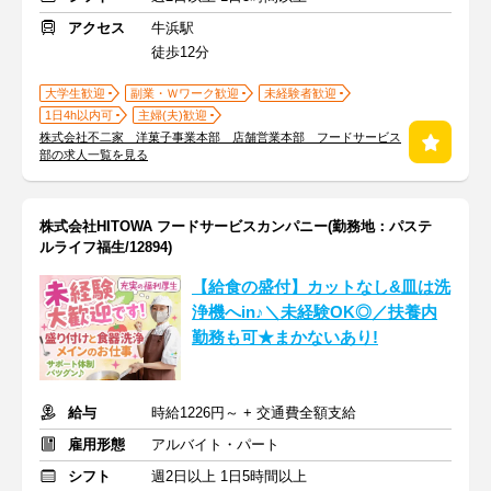
アクセス
牛浜駅
徒歩12分
大学生歓迎
副業・Ｗワーク歓迎
未経験者歓迎
1日4h以内可
主婦(夫)歓迎
株式会社不二家 洋菓子事業本部 店舗営業本部 フードサービス
部の求人一覧を見る
株式会社HITOWA フードサービスカンパニー(勤務地：パステ
ルライフ福生/12894)
【給食の盛付】カットなし&皿は洗
浄機へin♪＼未経験OK◎／扶養内
勤務も可★まかないあり!
給与
時給1226円～ + 交通費全額支給
雇用形態
アルバイト・パート
シフト
週2日以上 1日5時間以上