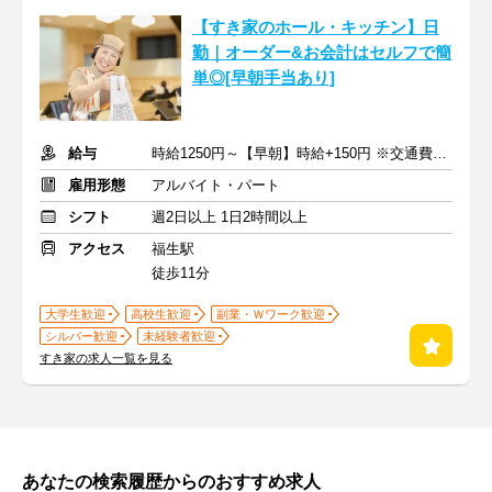
【すき家のホール・キッチン】日
勤｜オーダー&お会計はセルフで簡
単◎[早朝手当あり]
給与
時給1250円～【早朝】時給+150円 ※交通費支給
雇用形態
アルバイト・パート
シフト
週2日以上 1日2時間以上
アクセス
福生駅
徒歩11分
大学生歓迎
高校生歓迎
副業・Ｗワーク歓迎
シルバー歓迎
未経験者歓迎
すき家の求人一覧を見る
あなたの検索履歴からのおすすめ求人