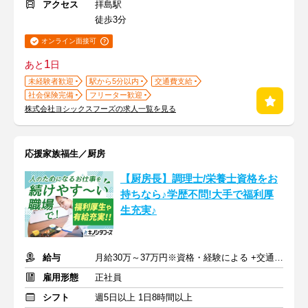
アクセス
拝島駅
徒歩3分
オンライン面接可
1
あと
日
未経験者歓迎
駅から5分以内
交通費支給
社会保険完備
フリーター歓迎
株式会社ヨシックスフーズの求人一覧を見る
応援家族福生／厨房
【厨房長】調理士/栄養士資格をお
持ちなら♪学歴不問!大手で福利厚
生充実♪
給与
月給30万～37万円※資格・経験による +交通費支給
雇用形態
正社員
シフト
週5日以上 1日8時間以上