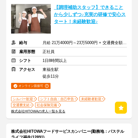
【調理補助スタッフ】できること
から少しずつ♪充実の研修で安心ス
タート！未経験歓迎♪
給与
月給 21万4000円～23万5000円 + 交通費全額支給
雇用形態
正社員
シフト
1日8時間以上
アクセス
東福生駅
徒歩11分
オンライン面接可
シルバー歓迎
シフト自由・自己申告
未経験者歓迎
交通費支給
社会保険完備
株式会社HITOWAの求人一覧を見る
株式会社HITOWAフードサービスカンパニー(勤務地：パステル
ライフ福生/12891)