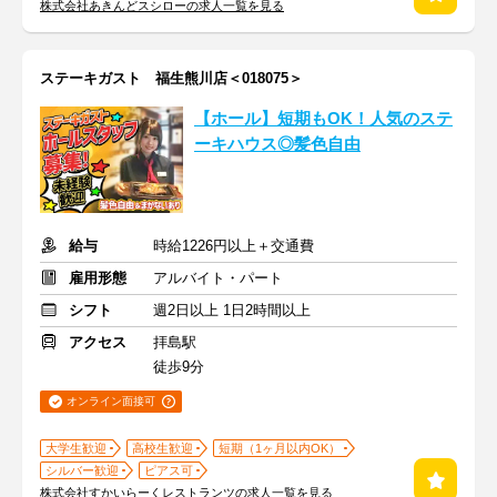
株式会社あきんどスシローの求人一覧を見る
ステーキガスト 福生熊川店＜018075＞
【ホール】短期もOK！人気のステ
ーキハウス◎髪色自由
給与
時給1226円以上＋交通費
雇用形態
アルバイト・パート
シフト
週2日以上 1日2時間以上
アクセス
拝島駅
徒歩9分
オンライン面接可
大学生歓迎
高校生歓迎
短期（1ヶ月以内OK）
シルバー歓迎
ピアス可
株式会社すかいらーくレストランツの求人一覧を見る