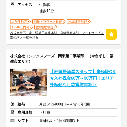
アクセス
牛浜駅
徒歩12分
大学生歓迎
副業・Ｗワーク歓迎
未経験者歓迎
1日4h以内可
主婦(夫)歓迎
株式会社不二家 洋菓子事業本部 店舗営業本部 フードサービス
部の求人一覧を見る
株式会社ヨシックスフーズ 関東第二事業部 （や台ずし 福
生市エリア）
【寿司居酒屋スタッフ】未経験OK
★入社祝金60万～90万円！エリア
外転勤なし◎賞与年3回♪
給与
月給34万4000円～＋賞与年3回
雇用形態
正社員
シフト
週5日以上 1日8時間以上