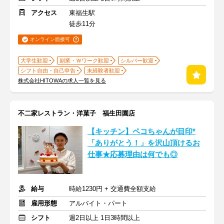
アクセス
東福生駅
徒歩11分
オンライン面接可
大学生歓迎
副業・Ｗワーク歓迎
シルバー歓迎
シフト自由・自己申告
未経験者歓迎
株式会社HITOWAの求人一覧を見る
不二家レストラン・洋菓子 福生田園店
【キッチン】ペコちゃんが目印*
「ありがとう！」を沢山頂けるお
仕事★応募理由は何でも◎
給与
時給1230円 + 交通費全額支給
雇用形態
アルバイト・パート
シフト
週2日以上 1日3時間以上