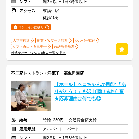
シフト
週2日以上 1日6時間以上
アクセス
東福生駅
徒歩10分
オンライン面接可
大学生歓迎
副業・Ｗワーク歓迎
シルバー歓迎
シフト自由・自己申告
未経験者歓迎
株式会社HITOWAの求人一覧を見る
不二家レストラン・洋菓子 福生田園店
【ホール】ペコちゃんが目印*「あ
りがとう！」を沢山頂けるお仕事
★応募理由は何でも◎
給与
時給1230円 + 交通費全額支給
雇用形態
アルバイト・パート
シフト
週2日以上 1日3時間以上