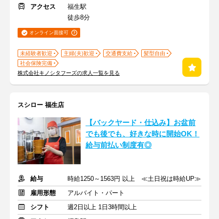
アクセス
福生駅
徒歩8分
オンライン面接可
未経験者歓迎
主婦(夫)歓迎
交通費支給
髪型自由
社会保険完備
株式会社キノシタフーズの求人一覧を見る
スシロー 福生店
【バックヤード・仕込み】お盆前
でも後でも、好きな時に開始OK！
給与前払い制度有◎
給与
時給1250～1563円 以上 ≪土日祝は時給UP≫
雇用形態
アルバイト・パート
シフト
週2日以上 1日3時間以上