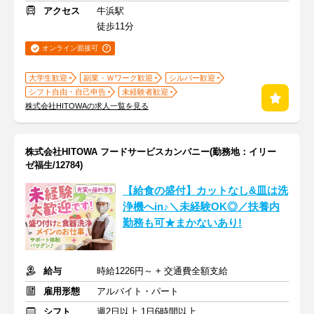
アクセス
牛浜駅
徒歩11分
オンライン面接可
大学生歓迎
副業・Ｗワーク歓迎
シルバー歓迎
シフト自由・自己申告
未経験者歓迎
株式会社HITOWAの求人一覧を見る
株式会社HITOWA フードサービスカンパニー(勤務地：イリー
ゼ福生/12784)
【給食の盛付】カットなし&皿は洗
浄機へin♪＼未経験OK◎／扶養内
勤務も可★まかないあり!
給与
時給1226円～ + 交通費全額支給
雇用形態
アルバイト・パート
シフト
週2日以上 1日6時間以上