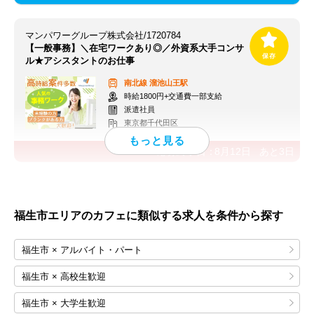
マンパワーグループ株式会社/1720784
【一般事務】＼在宅ワークあり◎／外資系大手コンサ
ル★アシスタントのお仕事
南北線
溜池山王駅
時給1800円+交通費一部支給
派遣社員
東京都千代田区
応募終了日：
8月12日
あと
3
日
福生市エリアのカフェに類似する求人を条件から探す
福生市 × アルバイト・パート
福生市 × 高校生歓迎
福生市 × 大学生歓迎