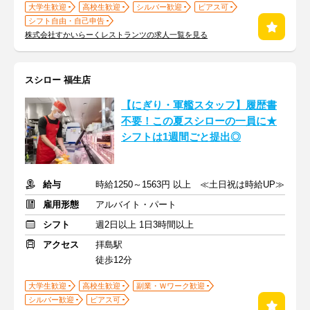
大学生歓迎
高校生歓迎
シルバー歓迎
ピアス可
シフト自由・自己申告
株式会社すかいらーくレストランツの求人一覧を見る
スシロー 福生店
【にぎり・軍艦スタッフ】履歴書
不要！この夏スシローの一員に★
シフトは1週間ごと提出◎
給与
時給1250～1563円 以上 ≪土日祝は時給UP≫
雇用形態
アルバイト・パート
シフト
週2日以上 1日3時間以上
アクセス
拝島駅
徒歩12分
大学生歓迎
高校生歓迎
副業・Ｗワーク歓迎
シルバー歓迎
ピアス可