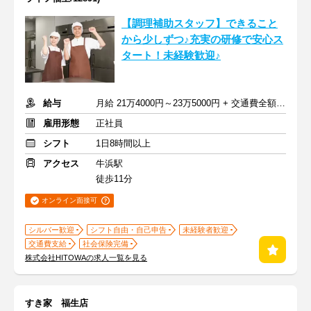
【調理補助スタッフ】できること
から少しずつ♪充実の研修で安心ス
タート！未経験歓迎♪
給与
月給 21万4000円～23万5000円 + 交通費全額支給
雇用形態
正社員
シフト
1日8時間以上
アクセス
牛浜駅
徒歩11分
オンライン面接可
シルバー歓迎
シフト自由・自己申告
未経験者歓迎
交通費支給
社会保険完備
株式会社HITOWAの求人一覧を見る
すき家 福生店