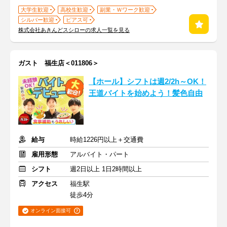
大学生歓迎
高校生歓迎
副業・Ｗワーク歓迎
シルバー歓迎
ピアス可
株式会社あきんどスシローの求人一覧を見る
ガスト 福生店＜011806＞
【ホール】シフトは週2/2h～OK！
王道バイトを始めよう！髪色自由
給与
時給1226円以上＋交通費
雇用形態
アルバイト・パート
シフト
週2日以上 1日2時間以上
アクセス
福生駅
徒歩4分
オンライン面接可