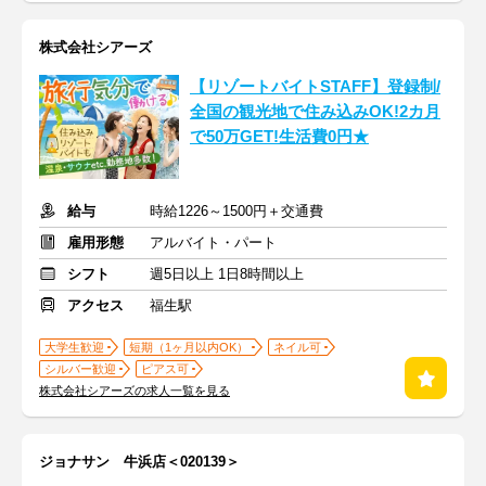
株式会社シアーズ
【リゾートバイトSTAFF】登録制/
全国の観光地で住み込みOK!2カ月
で50万GET!生活費0円★
給与
時給1226～1500円＋交通費
雇用形態
アルバイト・パート
シフト
週5日以上 1日8時間以上
アクセス
福生駅
大学生歓迎
短期（1ヶ月以内OK）
ネイル可
シルバー歓迎
ピアス可
株式会社シアーズの求人一覧を見る
ジョナサン 牛浜店＜020139＞