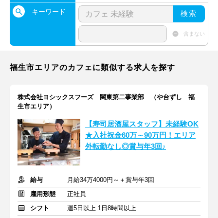
キーワード
検索
含まない
福生市エリアのカフェに類似する求人を探す
株式会社ヨシックスフーズ 関東第二事業部 （や台ずし 福
生市エリア）
【寿司居酒屋スタッフ】未経験OK
★入社祝金60万～90万円！エリア
外転勤なし◎賞与年3回♪
給与
月給34万4000円～＋賞与年3回
雇用形態
正社員
シフト
週5日以上 1日8時間以上