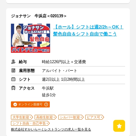
ジョナサン 牛浜店＜020139＞
【ホール】シフトは週2/2h～OK！
髪色自由＆シフト自由で働こう
給与
時給1226円以上＋交通費
雇用形態
アルバイト・パート
シフト
週2日以上 1日2時間以上
アクセス
牛浜駅
徒歩1分
オンライン面接可
大学生歓迎
高校生歓迎
シルバー歓迎
ピアス可
シフト自由・自己申告
株式会社すかいらーくレストランツの求人一覧を見る