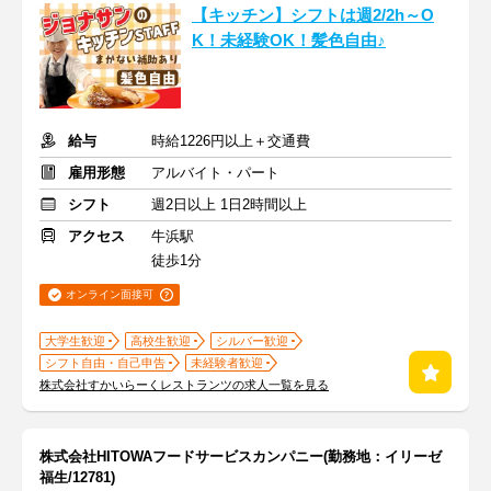
【キッチン】シフトは週2/2h～O
K！未経験OK！髪色自由♪
給与
時給1226円以上＋交通費
雇用形態
アルバイト・パート
シフト
週2日以上 1日2時間以上
アクセス
牛浜駅
徒歩1分
オンライン面接可
大学生歓迎
高校生歓迎
シルバー歓迎
シフト自由・自己申告
未経験者歓迎
株式会社すかいらーくレストランツの求人一覧を見る
株式会社HITOWAフードサービスカンパニー(勤務地：イリーゼ
福生/12781)