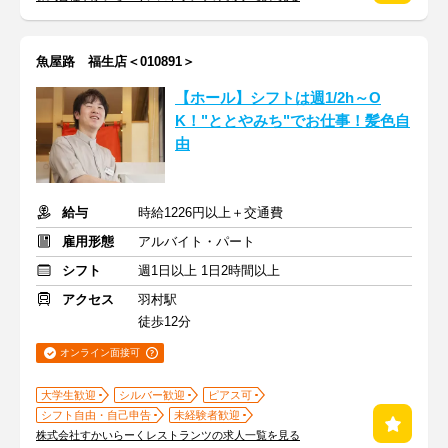
魚屋路 福生店＜010891＞
【ホール】シフトは週1/2h～O
K！"ととやみち"でお仕事！髪色自
由
給与
時給1226円以上＋交通費
雇用形態
アルバイト・パート
シフト
週1日以上 1日2時間以上
アクセス
羽村駅
徒歩12分
オンライン面接可
大学生歓迎
シルバー歓迎
ピアス可
シフト自由・自己申告
未経験者歓迎
株式会社すかいらーくレストランツの求人一覧を見る