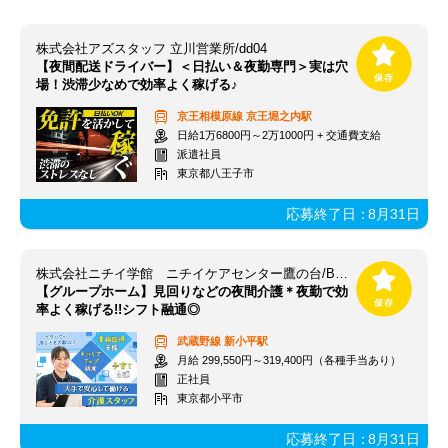
株式会社アズスタッフ 立川営業所/dd04
【夜間配送ドライバー】＜日払い＆夜勤専門＞実は穴
場！渋滞少なめで効率よく稼げる♪
京王相模原線
京王堀之内駅
日給1万6800円～2万1000円 + 交通費支給
派遣社員
東京都八王子市
応募終了日：
8月31日
株式会社ニチイ学館 ニチイケアセンター鷹の台/B512N77E32F02
【グループホーム】見回りなどの夜間介護＊夜勤で効
率よく稼げる!!シフト融通◎
武蔵野線
新小平駅
月給 299,550円～319,400円（各種手当あり）
正社員
東京都小平市
応募終了日：
8月31日