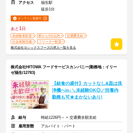
アクセス
福生駅
徒歩1分
オンライン面接可
1
あと
日
未経験者歓迎
駅から5分以内
交通費支給
社会保険完備
フリーター歓迎
株式会社ヨシックスフーズの求人一覧を見る
株式会社HITOWA フードサービスカンパニー(勤務地：イリー
ゼ福生/12783)
【給食の盛付】カットなし&皿は洗
浄機へin♪＼未経験OK◎／扶養内
勤務も可★まかないあり!
給与
時給1226円～ + 交通費全額支給
雇用形態
アルバイト・パート