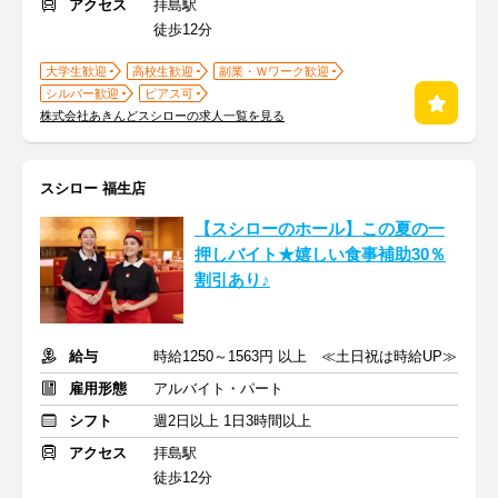
アクセス
拝島駅
徒歩12分
大学生歓迎
高校生歓迎
副業・Ｗワーク歓迎
シルバー歓迎
ピアス可
株式会社あきんどスシローの求人一覧を見る
スシロー 福生店
【スシローのホール】この夏の一
押しバイト★嬉しい食事補助30％
割引あり♪
給与
時給1250～1563円 以上 ≪土日祝は時給UP≫
雇用形態
アルバイト・パート
シフト
週2日以上 1日3時間以上
アクセス
拝島駅
徒歩12分