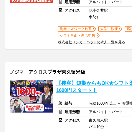
雇用形態
アルバイト・パート
アクセス
花小金井駅
車3分
副業・Ｗワーク歓迎
大学生歓迎
高
シフト自由・自己申告
株式会社リンガーハットの求人一覧を見る
ノジマ アクロスプラザ東久留米店
【接客】短期からもOK★シフト
1600円スタート！
給与
時給1600円以上 ＋ 交
雇用形態
アルバイト・パート
アクセス
東久留米駅
バス10分