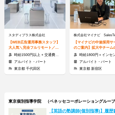
スタディプラス株式会社
【WEB広告運用事務スタッフ】
【マイナビの中途採用サ
大人気＼完全フルリモート／高
のご案内】拡大中チーム
時給1500円★未経験◎平日のみ
バ―大募集♪高時給1800
時給1500円以上 + 交通費全額支給
時給1800円＋インセンティブ+交通
アルバイト・パート
アルバイト・パート
東京都 千代田区
東京都 新宿区
東京個別指導学院 （ベネッセコーポレーショングルー
【英語の塾講師(個別指導)】履歴