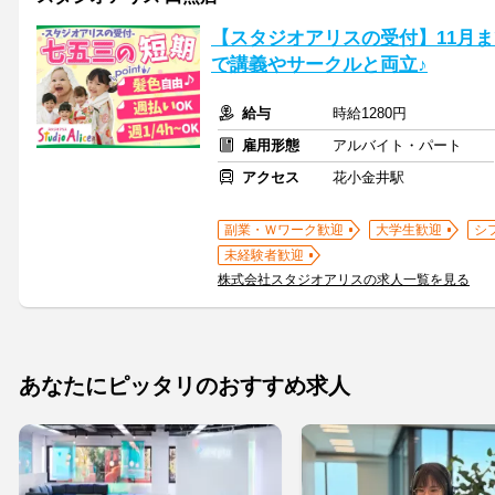
【スタジオアリスの受付】11月
で講義やサークルと両立♪
給与
時給1280円
雇用形態
アルバイト・パート
アクセス
花小金井駅
副業・Ｗワーク歓迎
大学生歓迎
シ
未経験者歓迎
株式会社スタジオアリスの求人一覧を見る
あなたにピッタリのおすすめ求人