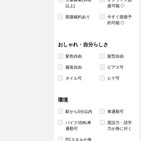
以上)
接可能
面接確約あり
今すぐ面接予
約可能
おしゃれ・自分らしさ
髪色自由
髪型自由
服装自由
ピアス可
ネイル可
ヒゲ可
環境
駅から5分以内
車通勤可
バイク/自転車
英語力・語学
通勤可
力が身に付く
PCスキルが身