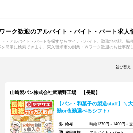
ワーク歓迎のアルバイト・バイト・パート求人
イト・アルバイト・パートを探すならマイナビバイト。勤務地や駅、職
事を簡単に検索できます。東久留米市の副業・Ｗワーク歓迎のお仕事探
並び替え
山崎製パン株式会社武蔵野工場 【長期】
【パン・和菓子の製造staff】
勤or夜勤選べるシフト♪
給与
時給1370円～1400円＋
雇用形態
アルバイト・パート