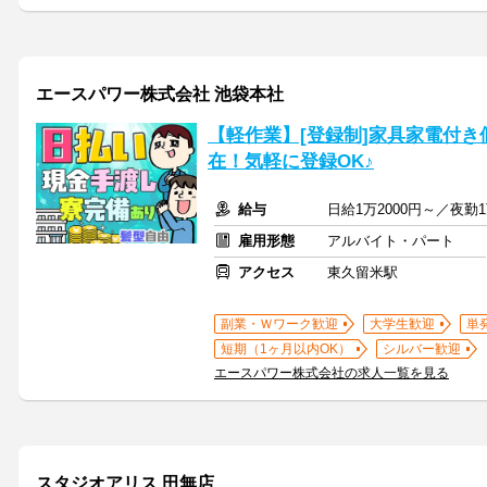
エースパワー株式会社 池袋本社
【軽作業】[登録制]家具家電付
在！気軽に登録OK♪
給与
日給1万2000円～／夜勤
雇用形態
アルバイト・パート
アクセス
東久留米駅
副業・Ｗワーク歓迎
大学生歓迎
単
短期（1ヶ月以内OK）
シルバー歓迎
エースパワー株式会社の求人一覧を見る
スタジオアリス 田無店