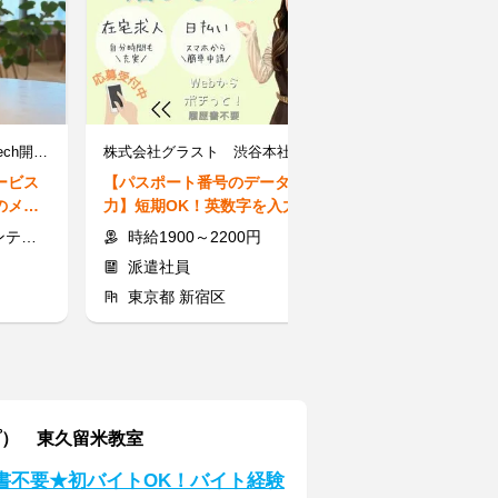
株式会社マイナビ SalesTech開発室 推進部 新宿オフィス（JR新宿ミライナタワー）
株式会社グラスト 渋谷本社 ※派遣先：新宿駅東口エリア
ービス
【パスポート番号のデータ入
【駅ナカの忘れ
のメン
力】短期OK！英数字を入力する
★＼文字や数字
円！
だけ♪未経験でも簡単＊日払い◎
／短期×髪色自
費支給
時給1900～2200円
時給1900~2
派遣社員
派遣社員
東京都 新宿区
東京都 足立
プ） 東久留米教室
書不要★初バイトOK！バイト経験