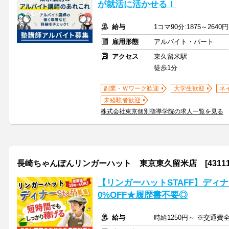
が就活に活かせる！
給与
1コマ90分:1875～264
雇用形態
アルバイト・パート
アクセス
東久留米駅
徒歩1分
副業・Ｗワーク歓迎
大学生歓迎
ネ
未経験者歓迎
株式会社東京個別指導学院の求人一覧を見る
長崎ちゃんぽんリンガーハット 東京東久留米店 [431113
【リンガーハットSTAFF】ディ
0%OFF★履歴書不要◎
給与
時給1250円～ ※交通費