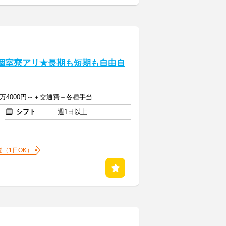
き個室寮アリ★長期も短期も自由自
1万4000円～＋交通費＋各種手当
シフト
週1日以上
発（1日OK）