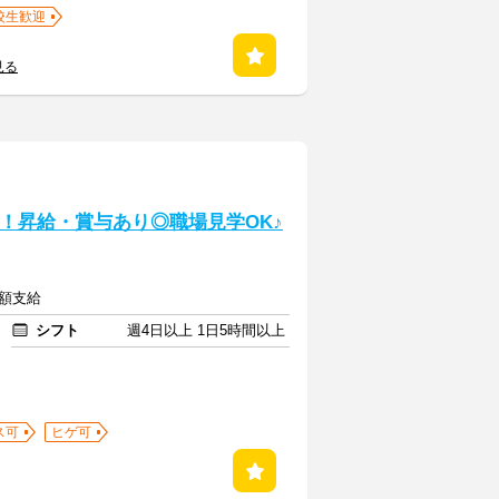
校生歓迎
見る
載！昇給・賞与あり◎職場見学OK♪
全額支給
シフト
週4日以上 1日5時間以上
ス可
ヒゲ可