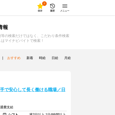
0
保存
履歴
メニュー
情報
種等の検索だけではなく、こだわり条件検索
しはマイナビバイトで検索！
|
おすすめ
新着
時給
日給
月給
＼大手で安心して長く働ける職場／日
交通費支給
シフト
週2日以上 1日4時間以上