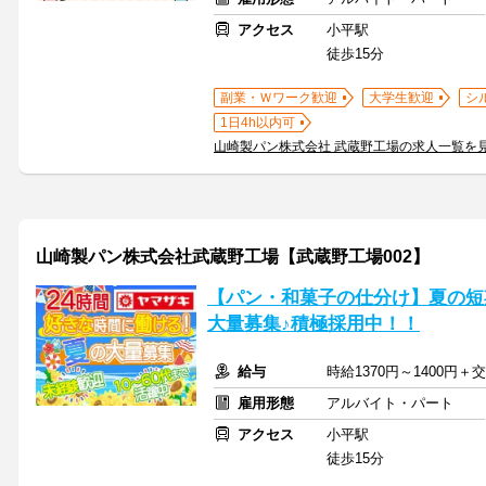
アクセス
小平駅
徒歩15分
副業・Ｗワーク歓迎
大学生歓迎
シ
1日4h以内可
山崎製パン株式会社 武蔵野工場の求人一覧を
山崎製パン株式会社武蔵野工場【武蔵野工場002】
【パン・和菓子の仕分け】夏の短
大量募集♪積極採用中！！
給与
時給1370円～1400円＋
雇用形態
アルバイト・パート
アクセス
小平駅
徒歩15分