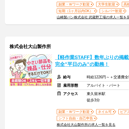
副業・Ｗワーク歓迎
大学生歓迎
高
短期（1ヶ月以内OK）
シルバー歓迎
山崎製パン株式会社 武蔵野工場の求人一覧を
株式会社大山製作所
【軽作業STAFF】数年ぶりの掲
完全”平日のみ”の勤務！
給与
時給1226円～＋交通費
雇用形態
アルバイト・パート
アクセス
東久留米駅
徒歩3分
副業・Ｗワーク歓迎
ネイル可
ピア
シフト自由・自己申告
株式会社大山製作所の求人一覧を見る