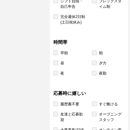
シフト自由・
フレックスタ
自己申告
イム制
完全週休2日制
(土日祝休み)
時間帯
早朝
朝
昼
夕方
夜
夜勤
応募時に嬉しい
履歴書不要
すぐ働ける
友達と応募歓
オープニング
迎
スタッフ
大量募集(10名
オンライン面