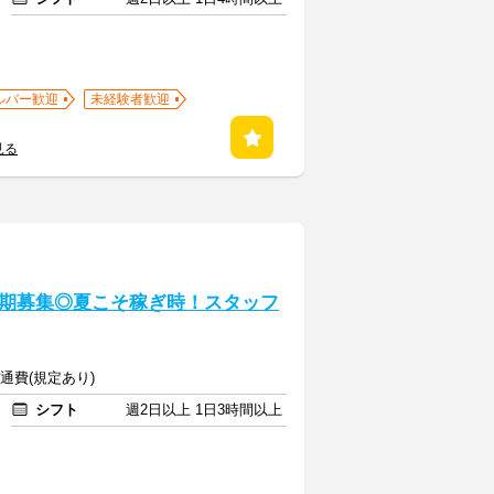
ルバー歓迎
未経験者歓迎
見る
期募集◎夏こそ稼ぎ時！スタッフ
交通費(規定あり)
シフト
週2日以上 1日3時間以上