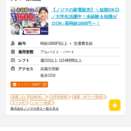
【ノジマの家電販売】＼短期OK◎
／大学生活躍中！未経験＆知識ゼ
ロOK♪高時給1600円～！
給与
時給1600円以上 ＋ 交通費支給
雇用形態
アルバイト・パート
シフト
週2日以上 1日4時間以上
アクセス
武蔵引田駅
徒歩12分
オンライン面接可
短期（1ヶ月以内OK）
大学生歓迎
副業・Ｗワーク歓迎
ネイル可
シルバー歓迎
株式会社ノジマの求人一覧を見る