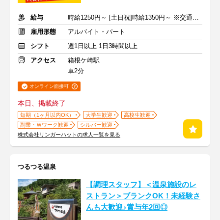
給与
時給1250円～ [土日祝]時給1350円～ ※交通費全額支給
雇用形態
アルバイト・パート
シフト
週1日以上 1日3時間以上
アクセス
箱根ケ崎駅
車2分
オンライン面接可
本日、掲載終了
短期（1ヶ月以内OK）
大学生歓迎
高校生歓迎
副業・Ｗワーク歓迎
シルバー歓迎
株式会社リンガーハットの求人一覧を見る
つるつる温泉
【調理スタッフ】＜温泉施設のレ
ストラン＞ブランクOK！未経験さ
んも大歓迎♪賞与年2回◎