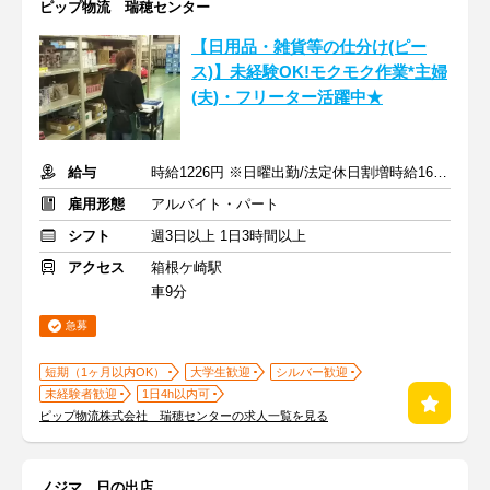
ピップ物流 瑞穂センター
【日用品・雑貨等の仕分け(ピー
ス)】未経験OK!モクモク作業*主婦
(夫)・フリーター活躍中★
給与
時給1226円 ※日曜出勤/法定休日割増時給1655円＋交通費全額支給
雇用形態
アルバイト・パート
シフト
週3日以上 1日3時間以上
アクセス
箱根ケ崎駅
車9分
急募
短期（1ヶ月以内OK）
大学生歓迎
シルバー歓迎
未経験者歓迎
1日4h以内可
ピップ物流株式会社 瑞穂センターの求人一覧を見る
ノジマ 日の出店