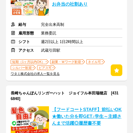
お弁当の社割あり
給与
完全出来高制
雇用形態
業務委託
シフト
週2日以上 1日2時間以上
アクセス
武蔵引田駅
短期（1ヶ月以内OK）
副業・Ｗワーク歓迎
ネイル可
シルバー歓迎
ピアス可
ワタミ株式会社の求人一覧を見る
長崎ちゃんぽんリンガーハット ジョイフル本田瑞穂店 [431
6840]
【フードコートSTAFF】前払いOK
★働いた分を即GET♪学生～主婦さ
んまで活躍◎履歴書不要