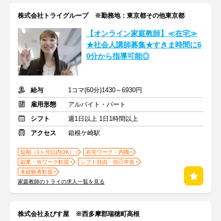
株式会社トライグループ ※勤務地：東京都その他東京都
【オンライン家庭教師】≪在宅≫
★社会人講師募集★すきま時間に6
0分から指導可能◎
給与
1コマ(60分)1430～6930円
雇用形態
アルバイト・パート
シフト
週1日以上 1日1時間以上
アクセス
箱根ケ崎駅
短期（1ヶ月以内OK）
在宅ワーク・内職
副業・Ｗワーク歓迎
シフト自由・自己申告
未経験者歓迎
家庭教師のトライの求人一覧を見る
株式会社ゑびす屋 ※西多摩郡瑞穂町高根