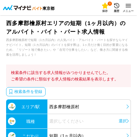
0
東京都
保存
履歴
メニュー
西多摩郡檜原村エリアの短期（1ヶ月以内）の
アルバイト・バイト・パート求人情報
西多摩郡檜原村で短期（1カ月以内）の人気バイト・アルバイト・パートを探すならマイ
ナビバイト。短期（1カ月以内）のバイトを探す際は、1ヶ月だけ働く目的が重要になる
ため、「リゾート地で働きたい」や「在宅で仕事をしたい」など、働き方に関連する検
索を活用しましょう！
検索条件に該当する求人情報がみつかりませんでした。
ご希望の条件に類似する求人情報の検索結果を表示します。
検索条件を登録
エリア/駅
西多摩郡檜原村
選択してください
選択
職種
短期（1ヶ月以内）
こだわり