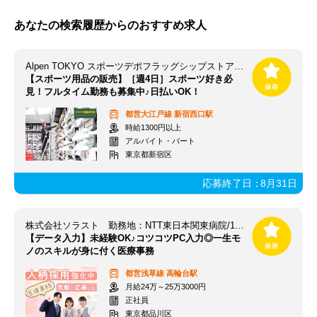
あなたの検索履歴からのおすすめ求人
Alpen TOKYO スポーツデポフラッグシップストア新宿店
【スポーツ用品の販売】［週4日］スポーツ好き必
見！フルタイム勤務も募集中♪日払いOK！
都営大江戸線
新宿西口駅
時給1300円以上
アルバイト・パート
東京都新宿区
応募終了日：
8月31日
株式会社ソラスト 勤務地：NTT東日本関東病院/1310970095-004
【データ入力】未経験OK♪コツコツPC入力◎一生モ
ノのスキルが身に付く医療事務
都営浅草線
高輪台駅
月給24万～25万3000円
正社員
東京都品川区