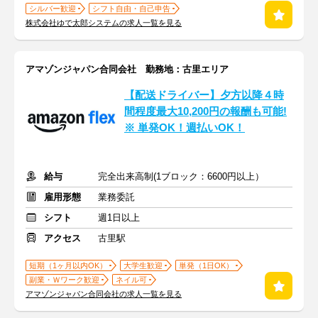
シルバー歓迎
シフト自由・自己申告
株式会社ゆで太郎システムの求人一覧を見る
アマゾンジャパン合同会社 勤務地：古里エリア
【配送ドライバー】夕方以降４時
間程度最大10,200円の報酬も可能!
※ 単発OK！週払いOK！
給与
完全出来高制(1ブロック：6600円以上）
雇用形態
業務委託
シフト
週1日以上
アクセス
古里駅
短期（1ヶ月以内OK）
大学生歓迎
単発（1日OK）
副業・Ｗワーク歓迎
ネイル可
アマゾンジャパン合同会社の求人一覧を見る