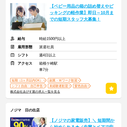
【ベビー用品の箱の詰め替えやピ
ッキングの軽作業】即日～10月ま
での短期スタッフ大募集！
給与
時給1500円以上
雇用形態
派遣社員
シフト
週4日以上
アクセス
箱根ケ崎駅
車7分
短期（1ヶ月以内OK）
副業・Ｗワーク歓迎
シフト自由・自己申告
未経験者歓迎
髪色自由
株式会社ゑびす屋の求人一覧を見る
ノジマ 日の出店
【ノジマの家電販売】＼ 短期間か