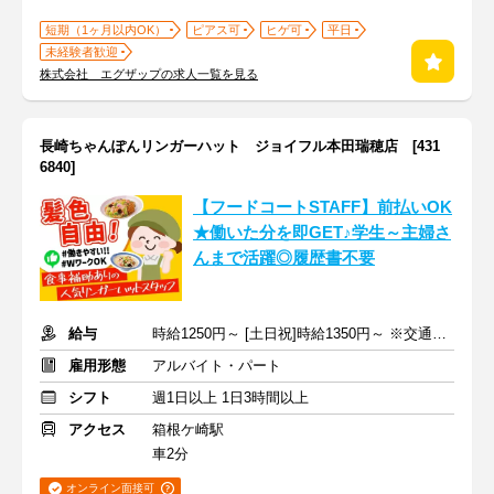
短期（1ヶ月以内OK）
ピアス可
ヒゲ可
平日
未経験者歓迎
株式会社 エグザップの求人一覧を見る
長崎ちゃんぽんリンガーハット ジョイフル本田瑞穂店 [431
6840]
【フードコートSTAFF】前払いOK
★働いた分を即GET♪学生～主婦さ
んまで活躍◎履歴書不要
給与
時給1250円～ [土日祝]時給1350円～ ※交通費全額支給
雇用形態
アルバイト・パート
シフト
週1日以上 1日3時間以上
アクセス
箱根ケ崎駅
車2分
オンライン面接可