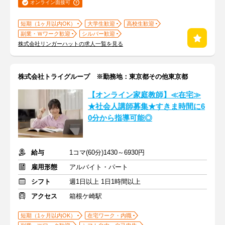
オンライン面接可
短期（1ヶ月以内OK）
大学生歓迎
高校生歓迎
副業・Ｗワーク歓迎
シルバー歓迎
株式会社リンガーハットの求人一覧を見る
株式会社トライグループ ※勤務地：東京都その他東京都
【オンライン家庭教師】≪在宅≫
★社会人講師募集★すきま時間に6
0分から指導可能◎
給与
1コマ(60分)1430～6930円
雇用形態
アルバイト・パート
シフト
週1日以上 1日1時間以上
アクセス
箱根ケ崎駅
短期（1ヶ月以内OK）
在宅ワーク・内職