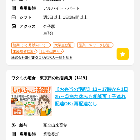
雇用形態
アルバイト・パート
シフト
週3日以上 1日3時間以上
アクセス
金子駅
車7分
短期（1ヶ月以内OK）
大学生歓迎
副業・Ｗワーク歓迎
未経験者歓迎
1日4h以内可
株式会社SHINKOロジの求人一覧を見る
ワタミの宅食 東京日の出営業所【1419】
【お弁当の宅配】13～17時から1日
2h～◎急な休みも相談可！子連れ
配達OK♪再配達なし
給与
完全出来高制
雇用形態
業務委託