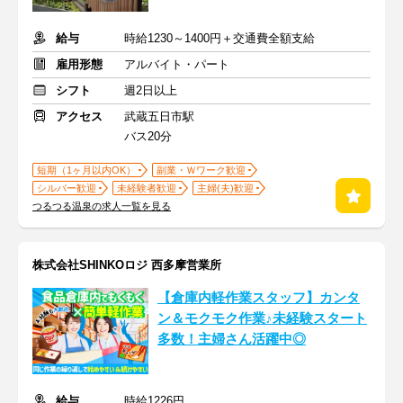
給与
時給1230～1400円＋交通費全額支給
雇用形態
アルバイト・パート
シフト
週2日以上
アクセス
武蔵五日市駅
バス20分
短期（1ヶ月以内OK）
副業・Ｗワーク歓迎
シルバー歓迎
未経験者歓迎
主婦(夫)歓迎
つるつる温泉の求人一覧を見る
株式会社SHINKOロジ 西多摩営業所
【倉庫内軽作業スタッフ】カンタ
ン＆モクモク作業♪未経験スタート
多数！主婦さん活躍中◎
給与
時給1226円