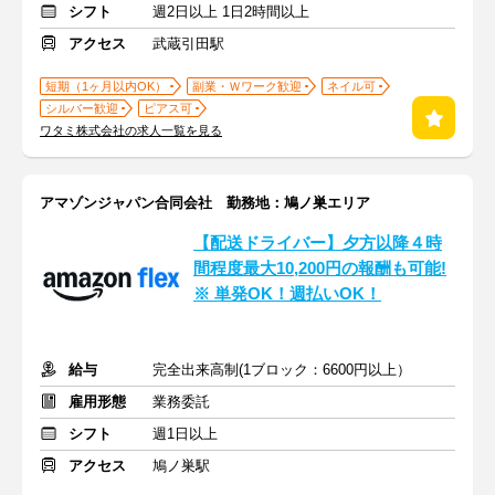
シフト
週2日以上 1日2時間以上
アクセス
武蔵引田駅
短期（1ヶ月以内OK）
副業・Ｗワーク歓迎
ネイル可
シルバー歓迎
ピアス可
ワタミ株式会社の求人一覧を見る
アマゾンジャパン合同会社 勤務地：鳩ノ巣エリア
【配送ドライバー】夕方以降４時
間程度最大10,200円の報酬も可能!
※ 単発OK！週払いOK！
給与
完全出来高制(1ブロック：6600円以上）
雇用形態
業務委託
シフト
週1日以上
アクセス
鳩ノ巣駅