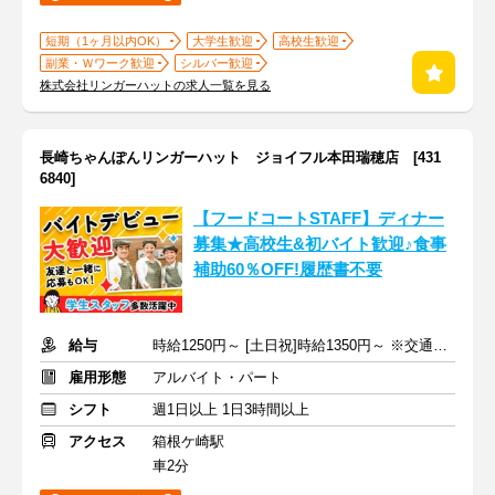
短期（1ヶ月以内OK）
大学生歓迎
高校生歓迎
副業・Ｗワーク歓迎
シルバー歓迎
株式会社リンガーハットの求人一覧を見る
長崎ちゃんぽんリンガーハット ジョイフル本田瑞穂店 [431
6840]
【フードコートSTAFF】ディナー
募集★高校生&初バイト歓迎♪食事
補助60％OFF!履歴書不要
給与
時給1250円～ [土日祝]時給1350円～ ※交通費全額支給
雇用形態
アルバイト・パート
シフト
週1日以上 1日3時間以上
アクセス
箱根ケ崎駅
車2分