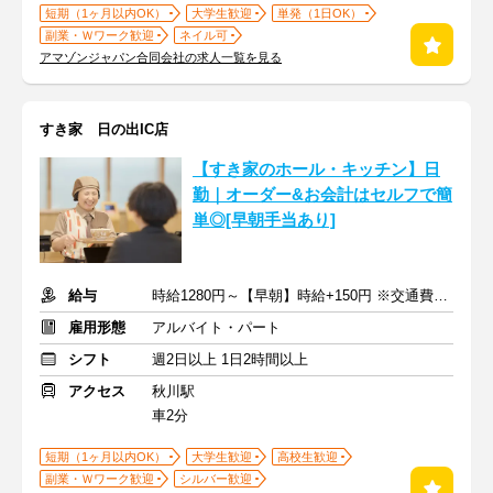
短期（1ヶ月以内OK）
大学生歓迎
単発（1日OK）
副業・Ｗワーク歓迎
ネイル可
アマゾンジャパン合同会社の求人一覧を見る
すき家 日の出IC店
【すき家のホール・キッチン】日
勤｜オーダー&お会計はセルフで簡
単◎[早朝手当あり]
給与
時給1280円～【早朝】時給+150円 ※交通費支給
雇用形態
アルバイト・パート
シフト
週2日以上 1日2時間以上
アクセス
秋川駅
車2分
短期（1ヶ月以内OK）
大学生歓迎
高校生歓迎
副業・Ｗワーク歓迎
シルバー歓迎