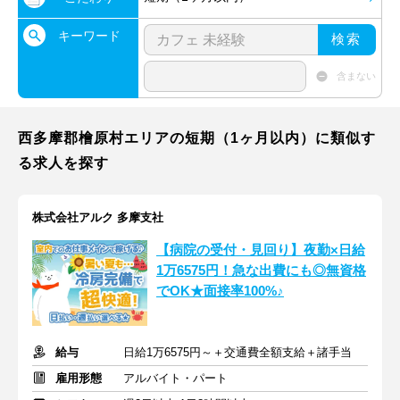
キーワード
検索
含まない
西多摩郡檜原村エリアの短期（1ヶ月以内）に類似す
る求人を探す
株式会社アルク 多摩支社
【病院の受付・見回り】夜勤×日給
1万6575円！急な出費にも◎無資格
でOK★面接率100%♪
給与
日給1万6575円～＋交通費全額支給＋諸手当
雇用形態
アルバイト・パート