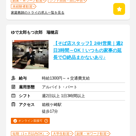
副業・Ｗワーク歓迎
シフト自由・自己申告
未経験者歓迎
家庭教師のトライの求人一覧を見る
ゆで太郎もつ次郎 瑞穂店
【そば店スタッフ】24H営業｜週2
日3時間～OK！いつもの家事の延
長で◎絶品まかないあり♪
給与
時給1300円～＋交通費支給
雇用形態
アルバイト・パート
シフト
週2日以上 1日3時間以上
アクセス
箱根ケ崎駅
徒歩17分
オンライン面接可
短期（1ヶ月以内OK）
大学生歓迎
副業・Ｗワーク歓迎