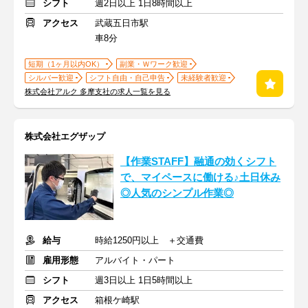
シフト
週2日以上 1日8時間以上
アクセス
武蔵五日市駅
車8分
短期（1ヶ月以内OK）
副業・Ｗワーク歓迎
シルバー歓迎
シフト自由・自己申告
未経験者歓迎
株式会社アルク 多摩支社の求人一覧を見る
株式会社エグザップ
【作業STAFF】融通の効くシフト
で、マイペースに働ける♪土日休み
◎人気のシンプル作業◎
給与
時給1250円以上 ＋交通費
雇用形態
アルバイト・パート
シフト
週3日以上 1日5時間以上
アクセス
箱根ケ崎駅