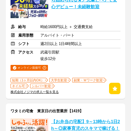
ら始められる★／先輩とペアで安
心デビュー！未経験歓迎
給与
時給1600円以上 ＋ 交通費支給
雇用形態
アルバイト・パート
シフト
週2日以上 1日4時間以上
アクセス
武蔵引田駅
徒歩12分
オンライン面接可
短期（1ヶ月以内OK）
大学生歓迎
副業・Ｗワーク歓迎
ネイル可
シルバー歓迎
株式会社ノジマの求人一覧を見る
ワタミの宅食 東京日の出営業所【1419】
【お弁当の宅配】9～13時から1日2
h～◎家事育児のスキマで稼げる！