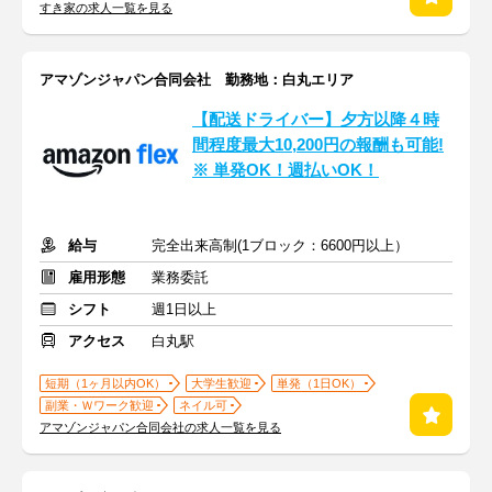
すき家の求人一覧を見る
アマゾンジャパン合同会社 勤務地：白丸エリア
【配送ドライバー】夕方以降４時
間程度最大10,200円の報酬も可能!
※ 単発OK！週払いOK！
給与
完全出来高制(1ブロック：6600円以上）
雇用形態
業務委託
シフト
週1日以上
アクセス
白丸駅
短期（1ヶ月以内OK）
大学生歓迎
単発（1日OK）
副業・Ｗワーク歓迎
ネイル可
アマゾンジャパン合同会社の求人一覧を見る