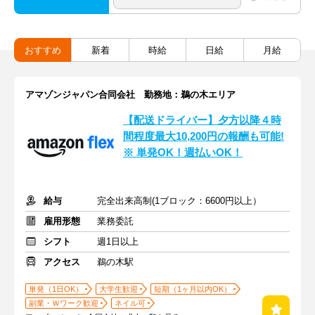
おすすめ
新着
時給
日給
月給
アマゾンジャパン合同会社 勤務地：鵜の木エリア
【配送ドライバー】夕方以降４時
間程度最大10,200円の報酬も可能!
※ 単発OK！週払いOK！
給与
完全出来高制(1ブロック：6600円以上）
雇用形態
業務委託
シフト
週1日以上
アクセス
鵜の木駅
単発（1日OK）
大学生歓迎
短期（1ヶ月以内OK）
副業・Ｗワーク歓迎
ネイル可