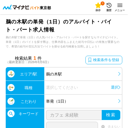
0
東京都
保存
履歴
メニュー
鵜の木駅の単発（1日）のアルバイト・バイ
ト・パート求人情報
鵜の木駅で単発（1日）の人気バイト・アルバイト・パートを探すならマイナビバイト。
単発（1日）のバイトを探す際は、仕事内容をふまえた給与や日払いの有無が重要なの
で、希望の給与や支払方法でバイトを探せる給与検索を活用しましょう！
1
検索結果
件
検索条件を登録
（最終更新日：2026年8月6日）
エリア/駅
鵜の木駅
選択してください
選択
職種
単発（1日）
こだわり
キーワード
検索
含まない