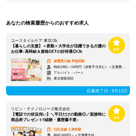
あなたの検索履歴からのおすすめ求人
ユースタイルケア 東京/Jb
【暮らしの支援】＜夜勤＞大学生が活躍できる介護の
お仕事♪高時給＆資格GETの好待遇◎/Jb
都電荒川線
早稲田駅
時給1881～1945円（深夜手当含む）＋交通費支給
アルバイト・パート
東京都新宿区
応募終了日：
8月12日
リビン・テクノロジーズ株式会社
【電話での状況伺い】＼平日だけの勤務◎／面接時に
商品券プレゼント‼経験・履歴書不要♪
日比谷線
人形町駅
時給1600円～＋交通費支給