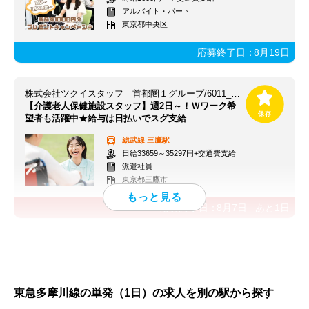
アルバイト・パート
東京都中央区
応募終了日：
8月19日
株式会社ツクイスタッフ 首都圏１グループ/6011_330970
【介護老人保健施設スタッフ】週2日～！Ｗワーク希
望者も活躍中★給与は日払いでスグ支給
総武線
三鷹駅
日給33659～35297円+交通費支給
派遣社員
東京都三鷹市
応募終了日：
8月7日
あと
1
日
東急多摩川線の単発（1日）の求人を別の駅から探す