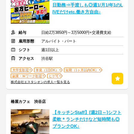
日勤務⇒手渡しも◎週1/月1/年1のL
IVEだけetc.働き方自由♪
給与
日給2万3850円～3万5000円+交通費支給
雇用形態
アルバイト・パート
シフト
週1日以上
アクセス
渋谷駅
大学生歓迎
単発（1日OK）
短期（1ヶ月以内OK）
副業・Ｗワーク歓迎
ヒゲ可
株式会社エスタシオンの求人一覧を見る
椿屋カフェ 渋谷店
【キッチンStaff】[週2日～]シフト
柔軟＊ランチだけなど短時間も◎
ブランクOK♪