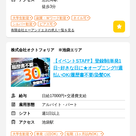
徒歩3分
大学生歓迎
副業・Ｗワーク歓迎
ネイル可
シルバー歓迎
ピアス可
有限会社エーアンドエヌの求人一覧を見る
株式会社オクトフォリア ※池袋エリア
【イベントSTAFF】登録制|単発1
日~好きな日に★オープニング!!週
払いOK/履歴書不要/染髪OK
給与
日給17000円+交通費支給
雇用形態
アルバイト・パート
シフト
週1日以上
アクセス
池袋駅
大学生歓迎
単発（1日OK）
短期（1ヶ月以内OK）