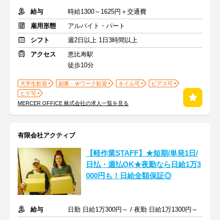
給与
時給1300～1625円＋交通費
雇用形態
アルバイト・パート
シフト
週2日以上 1日3時間以上
アクセス
恵比寿駅
徒歩10分
大学生歓迎
副業・Ｗワーク歓迎
ネイル可
ピアス可
ヒゲ可
MERCER OFFICE 株式会社の求人一覧を見る
有限会社アクティブ
【軽作業STAFF】★短期/単発1日/
日払・週払OK★夜勤なら日給1万3
000円も！日給全額保証◎
給与
日勤 日給1万300円～ / 夜勤 日給1万1300円～