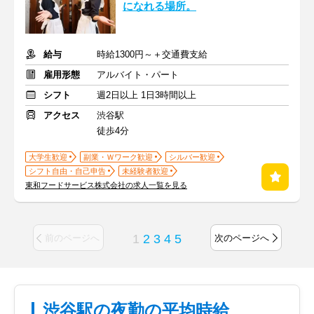
になれる場所。
給与
時給1300円～＋交通費支給
雇用形態
アルバイト・パート
シフト
週2日以上 1日3時間以上
アクセス
渋谷駅
徒歩4分
大学生歓迎
副業・Ｗワーク歓迎
シルバー歓迎
シフト自由・自己申告
未経験者歓迎
東和フードサービス株式会社の求人一覧を見る
1
2
3
4
5
前のページへ
次のページへ
渋谷駅の夜勤の平均時給