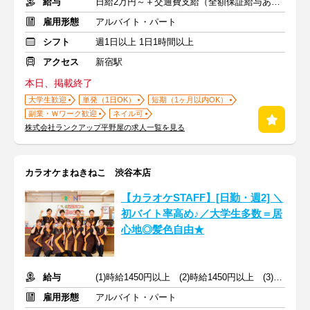
給与
日給2万円～＋交通費支給（全額保証給与あり）
雇用形態
アルバイト・パート
シフト
週1日以上 1日1時間以上
アクセス
新宿駅
本日、掲載終了
大学生歓迎
単発（1日OK）
短期（1ヶ月以内OK）
副業・Ｗワーク歓迎
ネイル可
株式会社ランクアップ平野屋の求人一覧を見る
カラオケまねきねこ 渋谷本店
【カラオケSTAFF】[日勤・週2] ＼
初バイト率高め♪／大学生多数＝居
心地◎髪色自由★
給与
(1)時給1450円以上 (2)時給1450円以上 (3)時給1300円以上
雇用形態
アルバイト・パート