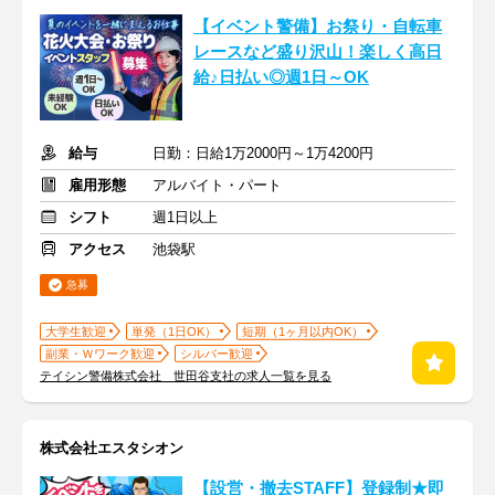
【イベント警備】お祭り・自転車
レースなど盛り沢山！楽しく高日
給♪日払い◎週1日～OK
給与
日勤：日給1万2000円～1万4200円
雇用形態
アルバイト・パート
シフト
週1日以上
アクセス
池袋駅
急募
大学生歓迎
単発（1日OK）
短期（1ヶ月以内OK）
副業・Ｗワーク歓迎
シルバー歓迎
テイシン警備株式会社 世田谷支社の求人一覧を見る
株式会社エスタシオン
【設営・撤去STAFF】登録制★即