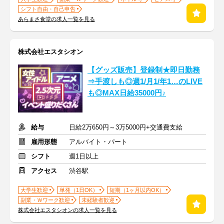
シフト自由・自己申告
あらまさ食堂の求人一覧を見る
株式会社エスタシオン
【グッズ販売】登録制★即日勤務
⇒手渡しも◎週1/月1/年1…のLIVE
も◎MAX日給35000円♪
給与
日給2万650円～3万5000円+交通費支給
雇用形態
アルバイト・パート
シフト
週1日以上
アクセス
渋谷駅
大学生歓迎
単発（1日OK）
短期（1ヶ月以内OK）
副業・Ｗワーク歓迎
未経験者歓迎
株式会社エスタシオンの求人一覧を見る