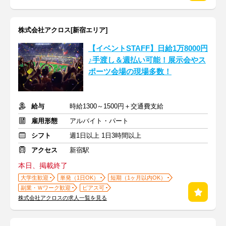
株式会社アクロス[新宿エリア]
【イベントSTAFF】日給1万8000円
♪手渡し＆週払い可能！展示会やス
ポーツ会場の現場多数！
給与
時給1300～1500円＋交通費支給
雇用形態
アルバイト・パート
シフト
週1日以上 1日3時間以上
アクセス
新宿駅
本日、掲載終了
大学生歓迎
単発（1日OK）
短期（1ヶ月以内OK）
副業・Ｗワーク歓迎
ピアス可
株式会社アクロスの求人一覧を見る