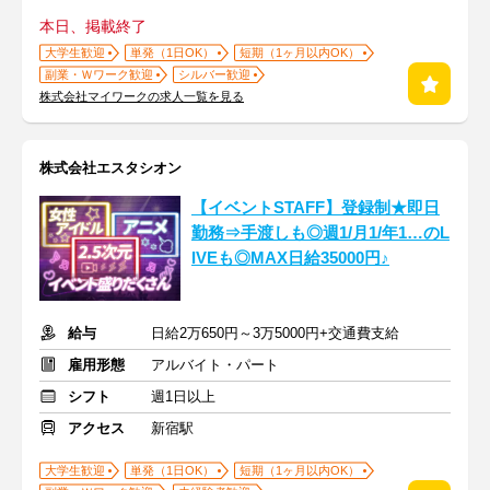
本日、掲載終了
大学生歓迎
単発（1日OK）
短期（1ヶ月以内OK）
副業・Ｗワーク歓迎
シルバー歓迎
株式会社マイワークの求人一覧を見る
株式会社エスタシオン
【イベントSTAFF】登録制★即日
勤務⇒手渡しも◎週1/月1/年1…のL
IVEも◎MAX日給35000円♪
給与
日給2万650円～3万5000円+交通費支給
雇用形態
アルバイト・パート
シフト
週1日以上
アクセス
新宿駅
大学生歓迎
単発（1日OK）
短期（1ヶ月以内OK）