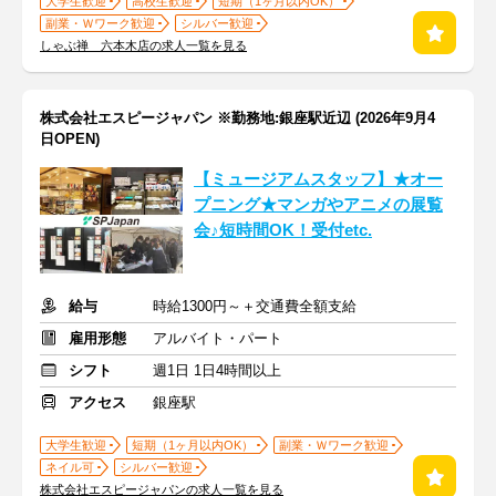
大学生歓迎
高校生歓迎
短期（1ヶ月以内OK）
副業・Ｗワーク歓迎
シルバー歓迎
しゃぶ禅 六本木店の求人一覧を見る
株式会社エスピージャパン ※勤務地:銀座駅近辺 (2026年9月4
日OPEN)
【ミュージアムスタッフ】★オー
プニング★マンガやアニメの展覧
会♪短時間OK！受付etc.
給与
時給1300円～＋交通費全額支給
雇用形態
アルバイト・パート
シフト
週1日 1日4時間以上
アクセス
銀座駅
大学生歓迎
短期（1ヶ月以内OK）
副業・Ｗワーク歓迎
ネイル可
シルバー歓迎
株式会社エスピージャパンの求人一覧を見る