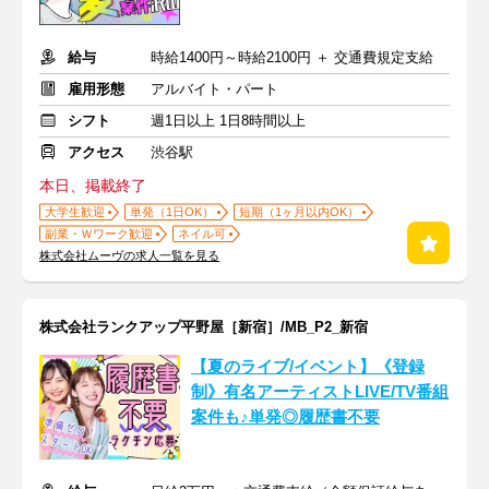
給与
時給1400円～時給2100円 ＋ 交通費規定支給
雇用形態
アルバイト・パート
シフト
週1日以上 1日8時間以上
アクセス
渋谷駅
本日、掲載終了
大学生歓迎
単発（1日OK）
短期（1ヶ月以内OK）
副業・Ｗワーク歓迎
ネイル可
株式会社ムーヴの求人一覧を見る
株式会社ランクアップ平野屋［新宿］/MB_P2_新宿
【夏のライブ/イベント】《登録
制》有名アーティストLIVE/TV番組
案件も♪単発◎履歴書不要