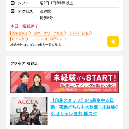
シフト
週2日 1日3時間以上
アクセス
渋谷駅
徒歩6分
本日、掲載終了
大学生歓迎
副業・Ｗワーク歓迎
シルバー歓迎
ピアス可
シフト自由・自己申告
株式会社コシダカの求人一覧を見る
アクセア 渋谷店
【印刷スタッフ】24h募集中☆日
勤・夜勤どちらも大歓迎！未経験O
K♪オシャレ自由♪駅スグ