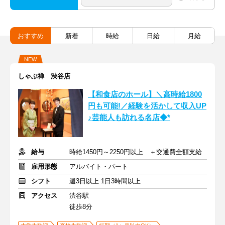
おすすめ
新着
時給
日給
月給
NEW
しゃぶ禅 渋谷店
【和食店のホール】＼高時給1800
円も可能!／経験を活かして収入UP
♪芸能人も訪れる名店◆*
給与
時給1450円～2250円以上 ＋交通費全額支給
雇用形態
アルバイト・パート
シフト
週3日以上 1日3時間以上
アクセス
渋谷駅
徒歩8分