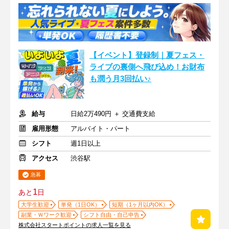
【イベント】登録制｜夏フェス・
ライブの裏側へ飛び込め！お財布
も潤う月3回払い♪
給与
日給2万490円 ＋ 交通費支給
雇用形態
アルバイト・パート
シフト
週1日以上
アクセス
渋谷駅
急募
1
あと
日
大学生歓迎
単発（1日OK）
短期（1ヶ月以内OK）
副業・Ｗワーク歓迎
シフト自由・自己申告
株式会社スタートポイントの求人一覧を見る