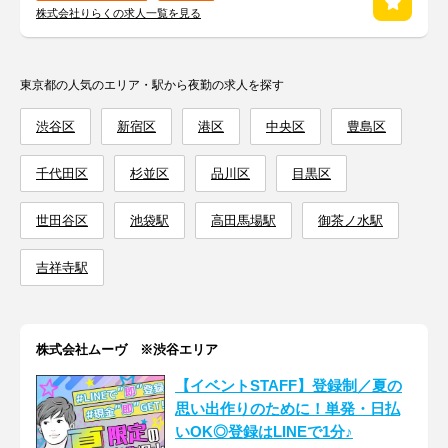
株式会社りらくの求人一覧を見る
東京都の人気のエリア・駅から夜勤の求人を探す
渋谷区
新宿区
港区
中央区
豊島区
千代田区
杉並区
品川区
目黒区
世田谷区
池袋駅
高田馬場駅
御茶ノ水駅
吉祥寺駅
株式会社ムーヴ ※渋谷エリア
【イベントSTAFF】登録制／夏の
思い出作りのために！単発・日払
いOK◎登録はLINEで1分♪