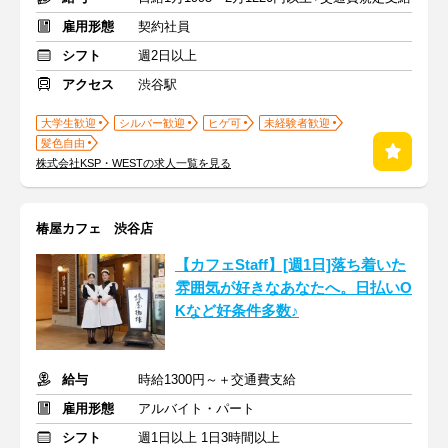
雇用形態
契約社員
シフト
週2日以上
アクセス
渋谷駅
大学生歓迎
シルバー歓迎
ヒゲ可
未経験者歓迎
髪色自由
株式会社KSP・WESTの求人一覧を見る
椿屋カフェ 渋谷店
【カフェStaff】[週1日]落ち着いた
雰囲気が好きなあなたへ。日払いO
Kなど好条件多数♪
給与
時給1300円～＋交通費支給
雇用形態
アルバイト・パート
シフト
週1日以上 1日3時間以上