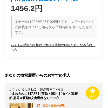
1456.2円
本データは2026年08月09日時点で、マイナビバイト
に掲載されている給与から平均時給を算出したもの
です。
バイトの時給の平均は？都道府県別の時給が気になる方はこ
ちら
あなたの検索履歴からのおすすめ求人
カラオケまねきねこ 錦糸町南口2号店
【まねきねこSTAFF】[夜勤・週3～] "タイパ重視
派"必見★長期×安定勤務ならココ◎
総武本線
錦糸町駅