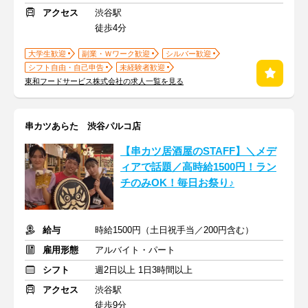
アクセス
渋谷駅
徒歩4分
大学生歓迎
副業・Ｗワーク歓迎
シルバー歓迎
シフト自由・自己申告
未経験者歓迎
東和フードサービス株式会社の求人一覧を見る
串カツあらた 渋谷パルコ店
【串カツ居酒屋のSTAFF】＼メデ
ィアで話題／高時給1500円！ラン
チのみOK！毎日お祭り♪
給与
時給1500円（土日祝手当／200円含む）
雇用形態
アルバイト・パート
シフト
週2日以上 1日3時間以上
アクセス
渋谷駅
徒歩9分