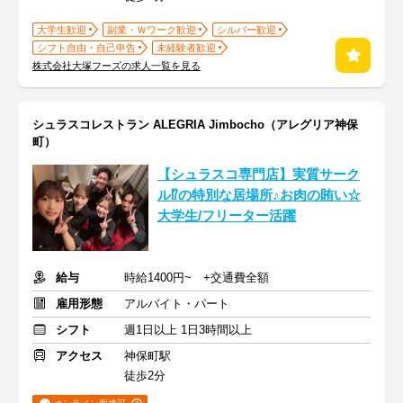
大学生歓迎
副業・Ｗワーク歓迎
シルバー歓迎
シフト自由・自己申告
未経験者歓迎
株式会社大塚フーズの求人一覧を見る
シュラスコレストラン ALEGRIA Jimbocho（アレグリア神保
町）
【シュラスコ専門店】実質サーク
ル⁉の特別な居場所♪お肉の賄い☆
大学生/フリーター活躍
給与
時給1400円~ +交通費全額
雇用形態
アルバイト・パート
シフト
週1日以上 1日3時間以上
アクセス
神保町駅
徒歩2分