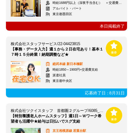
時給1688円以上（深夜手当含む） ＋交通費支給
アルバイト・パート
東京都墨田区
本日掲載終了
株式会社スタッフサービス/22-04423815
【事務・データ入力】週１から２日在宅あり！基本１
７時１５分終業！納期調整など★
総武本線
新日本橋駅
時給1850～1900円+交通費支給
派遣社員
東京都中央区
応募終了日：
8月31日
株式会社ツクイスタッフ 首都圏２グループ/6085_403331
【特別養護老人ホームスタッフ】週1日～Ｗワーク希
望者も活躍中★給与は日払いでスグ支給
京王相模原線
若葉台駅