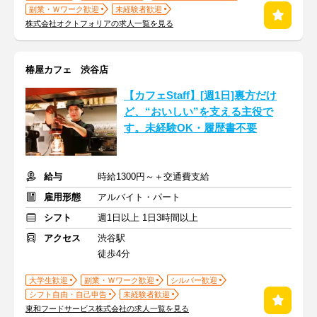
副業・Ｗワーク歓迎
未経験者歓迎
株式会社オクトフォリアの求人一覧を見る
椿屋カフェ 渋谷店
【カフェStaff】[週1日]裏方だけ
ど、“おいしい”を支える主役で
す。未経験OK・履歴書不要
給与
時給1300円～＋交通費支給
雇用形態
アルバイト・パート
シフト
週1日以上 1日3時間以上
アクセス
渋谷駅
徒歩4分
大学生歓迎
副業・Ｗワーク歓迎
シルバー歓迎
シフト自由・自己申告
未経験者歓迎
東和フードサービス株式会社の求人一覧を見る