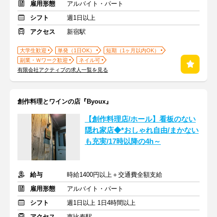
雇用形態
アルバイト・パート
シフト
週1日以上
アクセス
新宿駅
大学生歓迎
単発（1日OK）
短期（1ヶ月以内OK）
副業・Ｗワーク歓迎
ネイル可
有限会社アクティブの求人一覧を見る
創作料理とワインの店『Byoux』
【創作料理店/ホール】看板のない
隠れ家店◆*おしゃれ自由/まかない
も充実/17時以降の4h～
給与
時給1400円以上＋交通費全額支給
雇用形態
アルバイト・パート
シフト
週1日以上 1日4時間以上
アクセス
恵比寿駅