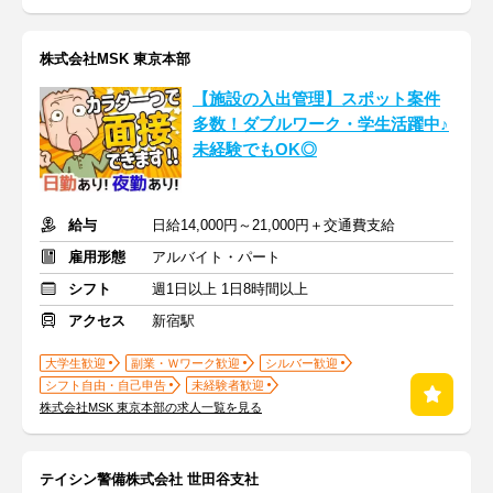
株式会社MSK 東京本部
【施設の入出管理】スポット案件
多数！ダブルワーク・学生活躍中♪
未経験でもOK◎
給与
日給14,000円～21,000円＋交通費支給
雇用形態
アルバイト・パート
シフト
週1日以上 1日8時間以上
アクセス
新宿駅
大学生歓迎
副業・Ｗワーク歓迎
シルバー歓迎
シフト自由・自己申告
未経験者歓迎
株式会社MSK 東京本部の求人一覧を見る
テイシン警備株式会社 世田谷支社