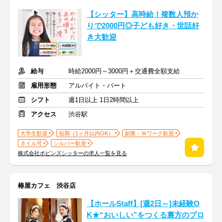
【シッター】高時給！複数人預か
りで2000円◎子ども好き・世話好
き大歓迎
給与
時給2000円～3000円＋交通費全額支給
雇用形態
アルバイト・パート
シフト
週1日以上 1日2時間以上
アクセス
渋谷駅
大学生歓迎
短期（1ヶ月以内OK）
副業・Ｗワーク歓迎
ネイル可
シルバー歓迎
株式会社ポピンズシッターの求人一覧を見る
椿屋カフェ 渋谷店
【ホールStaff】[週2日～]未経験O
K★“おいしい”をつくる裏方のプロ