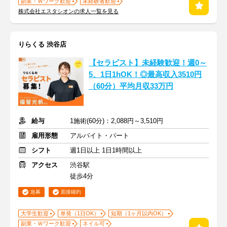
副業・Ｗワーク歓迎
未経験者歓迎
株式会社エスタシオンの求人一覧を見る
りらくる 渋谷店
【セラピスト】未経験歓迎！週0～
5、1日1hOK！◎最高収入3510円
（60分）平均月収33万円
給与
1施術(60分)：2,088円～3,510円
雇用形態
アルバイト・パート
シフト
週1日以上 1日1時間以上
アクセス
渋谷駅
徒歩4分
急募
面接確約
大学生歓迎
単発（1日OK）
短期（1ヶ月以内OK）
副業・Ｗワーク歓迎
ネイル可