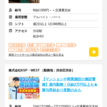
給与
時給1300円～＋交通費支給
雇用形態
アルバイト・パート
シフト
週2日以上 1日3時間以上
アクセス
渋谷駅
徒歩4分
大学生歓迎
副業・Ｗワーク歓迎
シルバー歓迎
シフト自由・自己申告
未経験者歓迎
東和フードサービス株式会社の求人一覧を見る
株式会社KSP・WEST ［勤務地：渋谷区渋谷］
【マンションや商業施設の施設警
備】屋内勤務！日給2万円以上も★
賞与昇給あり夜勤のみも
給与
日給1万1995～2万1220円以上+交通費規定支給