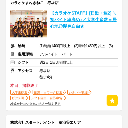
カラオケまねきねこ 赤坂店
【カラオケSTAFF】[日勤・週2] ＼
初バイト率高め♪／大学生多数＝居
心地◎髪色自由★
給与
(1)時給1400円以上 (2)時給1450円以上 (3)時給1450円以上
雇用形態
アルバイト・パート
シフト
週2日 1日3時間以上
アクセス
赤坂駅
徒歩4分
本日、掲載終了
大学生歓迎
副業・Ｗワーク歓迎
シルバー歓迎
ピアス可
シフト自由・自己申告
株式会社コシダカの求人一覧を見る
株式会社スタートポイント ※渋谷エリア