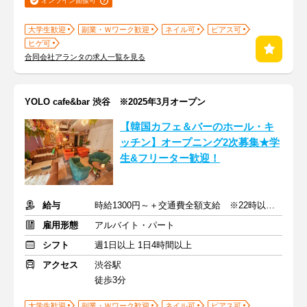
オンライン面接可
大学生歓迎
副業・Ｗワーク歓迎
ネイル可
ピアス可
ヒゲ可
合同会社アランタの求人一覧を見る
YOLO cafe&bar 渋谷 ※2025年3月オープン
【韓国カフェ＆バーのホール・キ
ッチン】オープニング2次募集★学
生&フリーター歓迎！
給与
時給1300円～＋交通費全額支給 ※22時以降は時給25％UP
雇用形態
アルバイト・パート
シフト
週1日以上 1日4時間以上
アクセス
渋谷駅
徒歩3分
大学生歓迎
副業・Ｗワーク歓迎
ネイル可
ピアス可