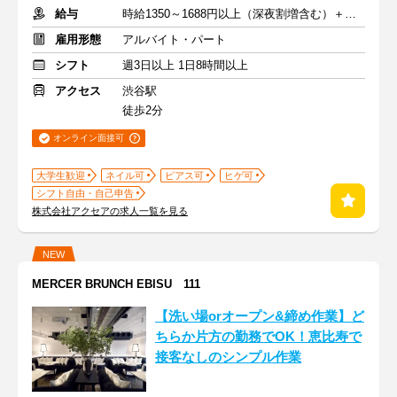
給与
時給1350～1688円以上（深夜割増含む）＋交通費
雇用形態
アルバイト・パート
シフト
週3日以上 1日8時間以上
アクセス
渋谷駅
徒歩2分
オンライン面接可
大学生歓迎
ネイル可
ピアス可
ヒゲ可
シフト自由・自己申告
株式会社アクセアの求人一覧を見る
NEW
MERCER BRUNCH EBISU 111
【洗い場orオープン&締め作業】ど
ちらか片方の勤務でOK！恵比寿で
接客なしのシンプル作業