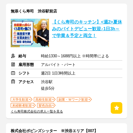
無添くら寿司 渋谷駅前店
【くら寿司のキッチン】<週2>夏休
みのバイトデビュー歓迎♪1日3h～
で学業＆予定と両立！
給与
時給1330～1688円以上 ※時間帯による
雇用形態
アルバイト・パート
シフト
週2日 1日3時間以上
アクセス
渋谷駅
徒歩5分
大学生歓迎
高校生歓迎
副業・Ｗワーク歓迎
未経験者歓迎
髪色自由
くら寿司株式会社の求人一覧を見る
株式会社ポピンズシッター ※渋谷エリア【007】