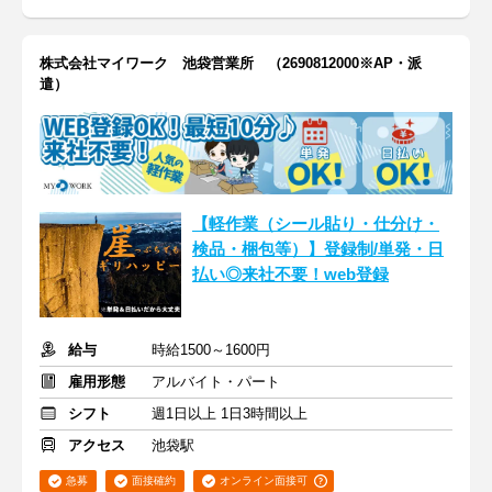
株式会社マイワーク 池袋営業所 （2690812000※AP・派
遣）
【軽作業（シール貼り・仕分け・
検品・梱包等）】登録制/単発・日
払い◎来社不要！web登録
給与
時給1500～1600円
雇用形態
アルバイト・パート
シフト
週1日以上 1日3時間以上
アクセス
池袋駅
急募
面接確約
オンライン面接可