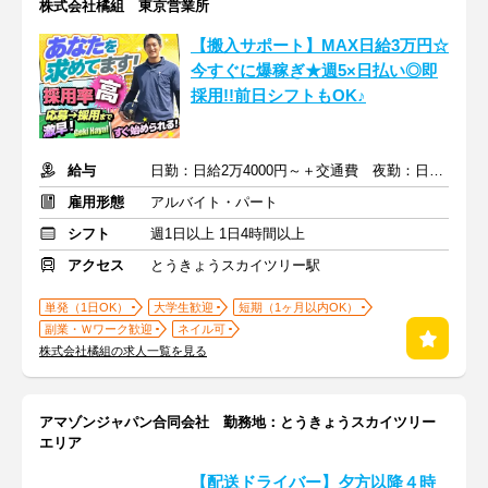
株式会社橘組 東京営業所
【搬入サポート】MAX日給3万円☆
今すぐに爆稼ぎ★週5×日払い◎即
採用!!前日シフトもOK♪
給与
日勤：日給2万4000円～＋交通費 夜勤：日給3万円～＋交通費
雇用形態
アルバイト・パート
シフト
週1日以上 1日4時間以上
アクセス
とうきょうスカイツリー駅
単発（1日OK）
大学生歓迎
短期（1ヶ月以内OK）
副業・Ｗワーク歓迎
ネイル可
株式会社橘組の求人一覧を見る
アマゾンジャパン合同会社 勤務地：とうきょうスカイツリー
エリア
【配送ドライバー】夕方以降４時