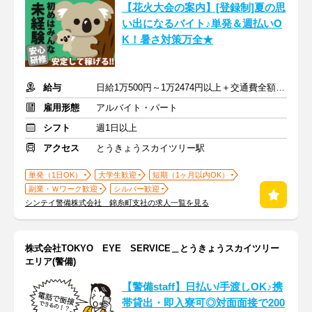
【花火大会の案内】[登録制]夏の思
い出になるバイト♪単発＆週払いO
K！暑さ対策万全★
給与
日給1万500円～1万2474円以上＋交通費全額支給
雇用形態
アルバイト・パート
シフト
週1日以上
アクセス
とうきょうスカイツリー駅
単発（1日OK）
大学生歓迎
短期（1ヶ月以内OK）
副業・Ｗワーク歓迎
シルバー歓迎
シンテイ警備株式会社 錦糸町支社の求人一覧を見る
株式会社TOKYO EYE SERVICE＿とうきょうスカイツリー
エリア(警備)
【警備staff】日払い/手渡しOK♪携
帯貸出・即入寮可◎対面面接で200