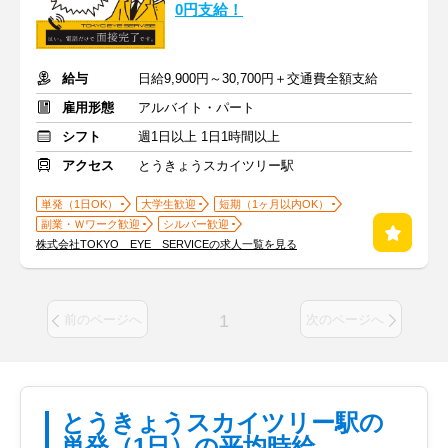
0円支給！
給与
日給9,900円～30,700円＋交通費全額支給
雇用形態
アルバイト・パート
シフト
週1日以上 1日1時間以上
アクセス
とうきょうスカイツリー駅
単発（1日OK）
大学生歓迎
短期（1ヶ月以内OK）
副業・Ｗワーク歓迎
シルバー歓迎
株式会社TOKYO EYE SERVICEの求人一覧を見る
1
前のページへ
次のページへ
とうきょうスカイツリー駅の
単発（1日）の平均時給