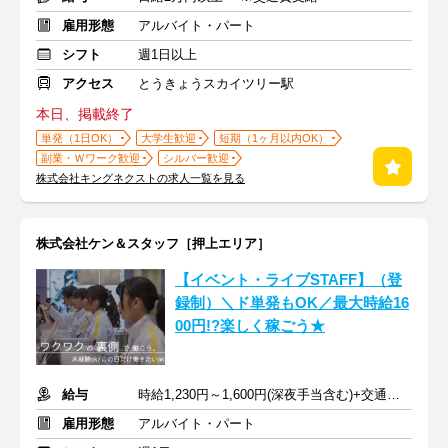
雇用形態
アルバイト・パート
シフト
週1日以上
アクセス
とうきょうスカイツリー駅
本日、掲載終了
単発（1日OK）
大学生歓迎
短期（1ヶ月以内OK）
副業・Ｗワーク歓迎
シルバー歓迎
株式会社キングネクストの求人一覧を見る
株式会社ケン＆スタッフ［押上エリア］
【イベント・ライブSTAFF】（登
録制）＼ド単発もOK／最大時給16
00円!?楽しく稼ごう★
給与
時給1,230円～1,600円(深夜手当含む)+交通費支給
雇用形態
アルバイト・パート