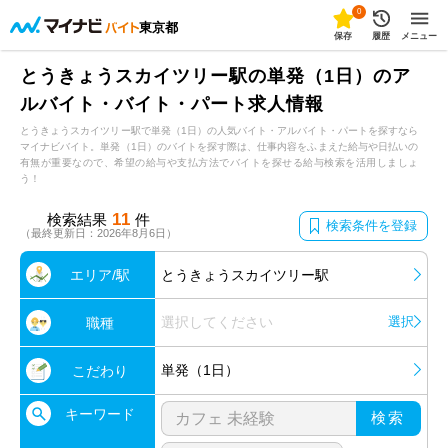
0
東京都
保存
履歴
メニュー
とうきょうスカイツリー駅の単発（1日）のア
ルバイト・バイト・パート求人情報
とうきょうスカイツリー駅で単発（1日）の人気バイト・アルバイト・パートを探すなら
マイナビバイト。単発（1日）のバイトを探す際は、仕事内容をふまえた給与や日払いの
有無が重要なので、希望の給与や支払方法でバイトを探せる給与検索を活用しましょ
う！
11
検索結果
件
検索条件を登録
（最終更新日：2026年8月6日）
エリア/駅
とうきょうスカイツリー駅
選択してください
選択
職種
単発（1日）
こだわり
キーワード
検索