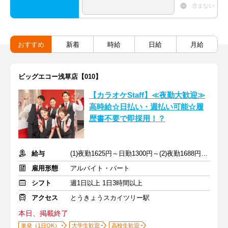
含まない
おすすめ
新着
時給
日給
月給
ビッグエコー浅草店【010】
【カラオケStaff】≪夜勤大歓迎≫
高時給☆日払い・週払い可能☆履
歴書不要で即採用！？
給与
(1)夜勤1625円～日勤1300円～(2)夜勤1688円～日勤1350円～
雇用形態
アルバイト・パート
シフト
週1日以上 1日3時間以上
アクセス
とうきょうスカイツリー駅
本日、掲載終了
単発（1日OK）
大学生歓迎
高校生歓迎