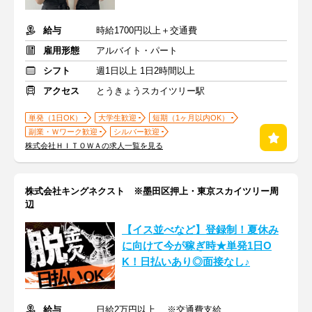
給与
時給1700円以上＋交通費
雇用形態
アルバイト・パート
シフト
週1日以上 1日2時間以上
アクセス
とうきょうスカイツリー駅
単発（1日OK）
大学生歓迎
短期（1ヶ月以内OK）
副業・Ｗワーク歓迎
シルバー歓迎
株式会社ＨＩＴＯＷＡの求人一覧を見る
株式会社キングネクスト ※墨田区押上・東京スカイツリー周
辺
【イス並べなど】登録制！夏休み
に向けて今が稼ぎ時★単発1日O
K！日払いあり◎面接なし♪
給与
日給2万円以上 ※交通費支給