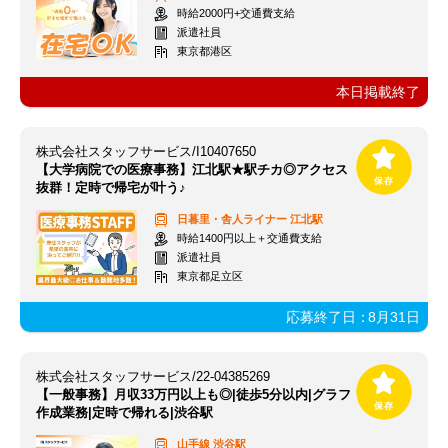
時給2000円+交通費支給
派遣社員
東京都港区
本日掲載終了
株式会社スタッフサービス/I10407650
【大学病院での医療事務】江北駅★駅チカ◎アクセス
抜群！定時で帰宅が叶う♪
日暮里・舎人ライナー
江北駅
時給1400円以上＋交通費支給
派遣社員
東京都足立区
応募終了日：
8月31日
株式会社スタッフサービス/22-04385269
【一般事務】月収33万円以上も◎|徒歩5分以内|グラフ
作成業務|定時で帰れる|渋谷駅
山手線
渋谷駅