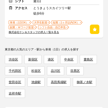
シフト
週1日
アクセス
とうきょうスカイツリー駅
徒歩6分
単発（1日OK）
大学生歓迎
短期（1ヶ月以内OK）
副業・Ｗワーク歓迎
シフト自由・自己申告
株式会社ケン＆スタッフの求人一覧を見る
東京都の人気のエリア・駅から単発（1日）の求人を探す
渋谷区
新宿区
港区
中央区
豊島区
千代田区
杉並区
品川区
目黒区
世田谷区
池袋駅
高田馬場駅
御茶ノ水駅
吉祥寺駅