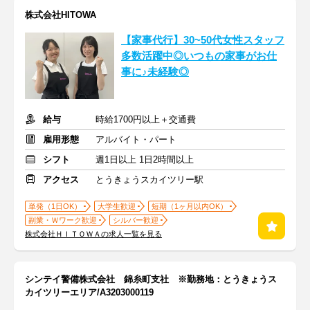
株式会社HITOWA
【家事代行】30~50代女性スタッフ
多数活躍中◎いつもの家事がお仕
事に♪未経験◎
給与
時給1700円以上＋交通費
雇用形態
アルバイト・パート
シフト
週1日以上 1日2時間以上
アクセス
とうきょうスカイツリー駅
単発（1日OK）
大学生歓迎
短期（1ヶ月以内OK）
副業・Ｗワーク歓迎
シルバー歓迎
株式会社ＨＩＴＯＷＡの求人一覧を見る
シンテイ警備株式会社 錦糸町支社 ※勤務地：とうきょうス
カイツリーエリア/A3203000119