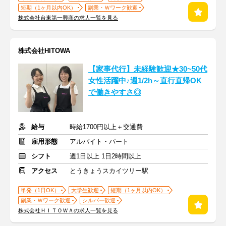
短期（1ヶ月以内OK）
副業・Ｗワーク歓迎
株式会社台東第一興商の求人一覧を見る
株式会社HITOWA
【家事代行】未経験歓迎★30~50代
女性活躍中♪週1/2h～直行直帰OK
で働きやすさ◎
給与
時給1700円以上＋交通費
雇用形態
アルバイト・パート
シフト
週1日以上 1日2時間以上
アクセス
とうきょうスカイツリー駅
単発（1日OK）
大学生歓迎
短期（1ヶ月以内OK）
副業・Ｗワーク歓迎
シルバー歓迎
株式会社ＨＩＴＯＷＡの求人一覧を見る