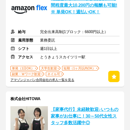
間程度最大10,200円の報酬も可能!
※ 単発OK！週払いOK！
給与
完全出来高制(1ブロック：6600円以上）
雇用形態
業務委託
シフト
週1日以上
アクセス
とうきょうスカイツリー駅
単発（1日OK）
大学生歓迎
短期（1ヶ月以内OK）
副業・Ｗワーク歓迎
ネイル可
アマゾンジャパン合同会社の求人一覧を見る
株式会社HITOWA
【家事代行】未経験歓迎♪いつもの
家事がお仕事に！30～50代女性ス
タッフ多数活躍中◎