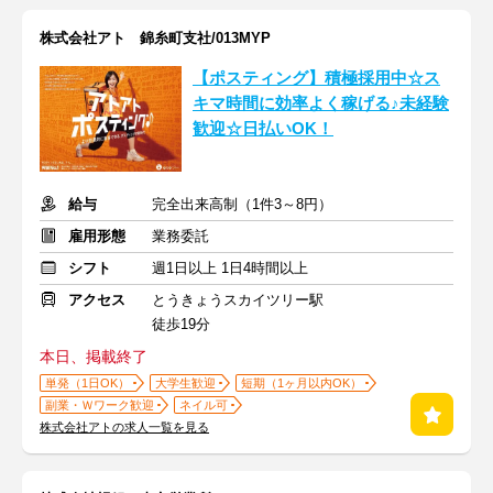
株式会社アト 錦糸町支社/013MYP
【ポスティング】積極採用中☆ス
キマ時間に効率よく稼げる♪未経験
歓迎☆日払いOK！
給与
完全出来高制（1件3～8円）
雇用形態
業務委託
シフト
週1日以上 1日4時間以上
アクセス
とうきょうスカイツリー駅
徒歩19分
本日、掲載終了
単発（1日OK）
大学生歓迎
短期（1ヶ月以内OK）
副業・Ｗワーク歓迎
ネイル可
株式会社アトの求人一覧を見る