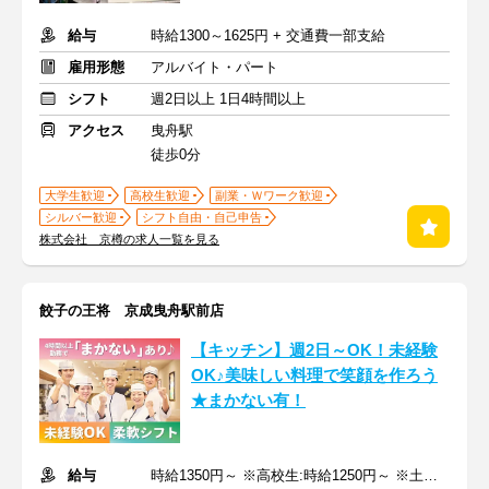
給与
時給1300～1625円 + 交通費一部支給
雇用形態
アルバイト・パート
シフト
週2日以上 1日4時間以上
アクセス
曳舟駅
徒歩0分
大学生歓迎
高校生歓迎
副業・Ｗワーク歓迎
シルバー歓迎
シフト自由・自己申告
株式会社 京樽の求人一覧を見る
餃子の王将 京成曳舟駅前店
【キッチン】週2日～OK！未経験
OK♪美味しい料理で笑顔を作ろう
★まかない有！
給与
時給1350円～ ※高校生:時給1250円～ ※土日祝+100円