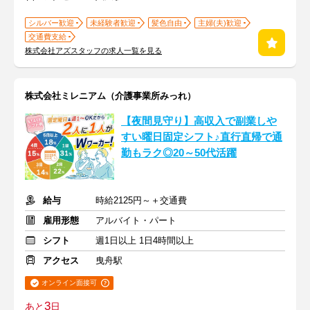
シルバー歓迎
未経験者歓迎
髪色自由
主婦(夫)歓迎
交通費支給
株式会社アズスタッフの求人一覧を見る
株式会社ミレニアム（介護事業所みっれ）
【夜間見守り】高収入で副業しや
すい曜日固定シフト♪直行直帰で通
勤もラク◎20～50代活躍
給与
時給2125円～＋交通費
雇用形態
アルバイト・パート
シフト
週1日以上 1日4時間以上
アクセス
曳舟駅
オンライン面接可
3
あと
日