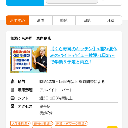
おすすめ
新着
時給
日給
月給
無添くら寿司 東向島店
【くら寿司のキッチン】<週2>夏休
みのバイトデビュー歓迎♪1日3h～
で学業＆予定と両立！
給与
時給1226～1563円以上 ※時間帯による
雇用形態
アルバイト・パート
シフト
週2日 1日3時間以上
アクセス
曳舟駅
徒歩7分
大学生歓迎
高校生歓迎
副業・Ｗワーク歓迎