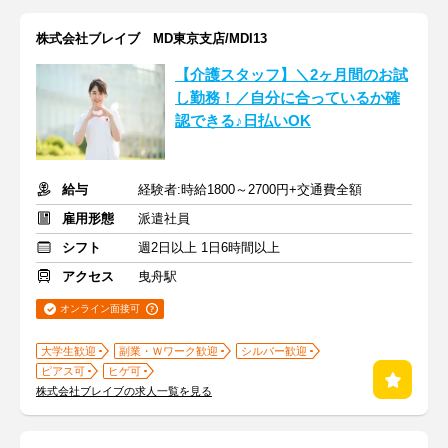
株式会社ブレイブ MD東京支店/MDI13
【介護スタッフ】＼2ヶ月間のお試
し勤務！／自分に合っているか確
認できる♪日払いOK
給与
経験者:時給1800～2700円+交通費全額
雇用形態
派遣社員
シフト
週2日以上 1日6時間以上
アクセス
曳舟駅
オンライン面接可
大学生歓迎
副業・Ｗワーク歓迎
シルバー歓迎
ピアス可
ヒゲ可
株式会社ブレイブの求人一覧を見る