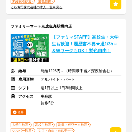
未経験者歓迎
髪色自由
くら寿司株式会社の求人一覧を見る
ファミリーマート京成曳舟駅構内店
【ファミマSTAFF】高校生・大学
生も歓迎！履歴書不要★週1/3h～
＆WワークもOK！髪色自由！
給与
時給1226円～（時間帯手当／深夜給含む）
雇用形態
アルバイト・パート
シフト
週1日以上 1日3時間以上
アクセス
曳舟駅
徒歩5分
急募
大学生歓迎
高校生歓迎
副業・Ｗワーク歓迎
シルバー歓迎
シフト自由・自己申告