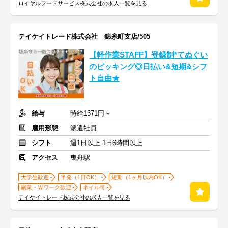
ロイヤルフードサービス株式会社の求人一覧を見る
テイケイトレード株式会社 錦糸町支店/505
【軽作業STAFF】登録制*てぬぐい
のピッキング◎日払い&短期&シフ
ト自由★
給与
時給1371円～
雇用形態
派遣社員
シフト
週1日以上 1日6時間以上
アクセス
曳舟駅
大学生歓迎
単発（1日OK）
短期（1ヶ月以内OK）
副業・Ｗワーク歓迎
ネイル可
テイケイトレード株式会社の求人一覧を見る