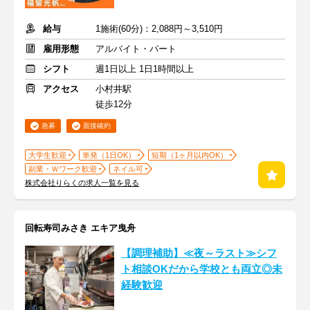
給与
1施術(60分)：2,088円～3,510円
雇用形態
アルバイト・パート
シフト
週1日以上 1日1時間以上
アクセス
小村井駅
徒歩12分
急募
面接確約
大学生歓迎
単発（1日OK）
短期（1ヶ月以内OK）
副業・Ｗワーク歓迎
ネイル可
株式会社りらくの求人一覧を見る
回転寿司みさき エキア曳舟
【調理補助】≪夜～ラスト≫シフ
ト相談OKだから学校とも両立◎未
経験歓迎