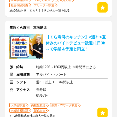
未経験者歓迎
主婦(夫)歓迎
交通費支給
社会保険完備
フリーター歓迎
株式会社ＨＲ ＣＡＲＥＥＲの求人一覧を見る
無添くら寿司 東向島店
【くら寿司のキッチン】<週3~>夏
休みのバイトデビュー歓迎♪1日3h
～で学業＆予定と両立！
給与
時給1226～1563円以上 ※時間帯による
雇用形態
アルバイト・パート
シフト
週3日以上 1日3時間以上
アクセス
曳舟駅
徒歩7分
大学生歓迎
高校生歓迎
副業・Ｗワーク歓迎
未経験者歓迎
髪色自由
くら寿司株式会社の求人一覧を見る