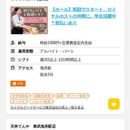
【ホール】笑顔でスタート、ロイ
ヤルホストの仲間に。学生活躍中
＊前払いあり
給与
時給1300円+交通費規定内支給
雇用形態
アルバイト・パート
シフト
週2日以上 1日2時間以上
アクセス
曳舟駅
徒歩2分
急募
大学生歓迎
高校生歓迎
副業・Ｗワーク歓迎
ネイル可
シルバー歓迎
ロイヤルフードサービス株式会社の求人一覧を見る
天丼てんや 東武曳舟駅店