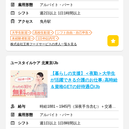
雇用形態
アルバイト・パート
シフト
週2日以上 1日1時間以上
アクセス
曳舟駅
大学生歓迎
高校生歓迎
シフト自由・自己申告
未経験者歓迎
1日4h以内可
株式会社王将フードサービスの求人一覧を見る
ユースタイルケア 北東京/Jb
【暮らしの支援】＜夜勤＞大学生
が活躍できる介護のお仕事♪高時給
＆資格GETの好待遇◎/Jb
給与
時給1881～1945円（深夜手当含む）＋交通費支給
雇用形態
アルバイト・パート
シフト
週1日以上 1日8時間以上