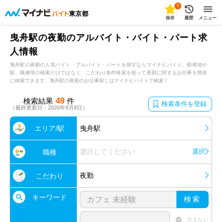
0
東京都
保存
履歴
メニュー
曳舟駅の夜勤のアルバイト・バイト・パート求
人情報
曳舟駅の夜勤の人気バイト・アルバイト・パートを探すならマイナビバイト。勤務地や
駅、職種等の検索だけではなく、こだわり条件検索を使って夜勤に関するお仕事を簡単
に検索できます。曳舟駅の夜勤のお仕事探しはマイナビバイトで検索！
49
検索結果
件
検索条件を登録
（最終更新日：2026年8月8日）
エリア/駅
曳舟駅
選択してください
選択
職種
夜勤
こだわり
キーワード
検索
含まない