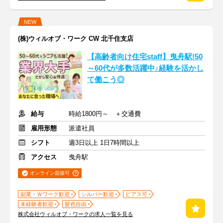
NEW
(株)ウィルオブ・ワーク CW 北千住支店
【高齢者向け住宅staff】曳舟駅!50
～60代が多数活躍中♪経験を活かし
て働こう◎
給与
時給1800円～ ＋交通費
雇用形態
派遣社員
シフト
週3日以上 1日7時間以上
アクセス
曳舟駅
オンライン面接可
副業・Ｗワーク歓迎
シルバー歓迎
ピアス可
未経験者歓迎
髪色自由
株式会社ウィルオブ・ワークの求人一覧を見る