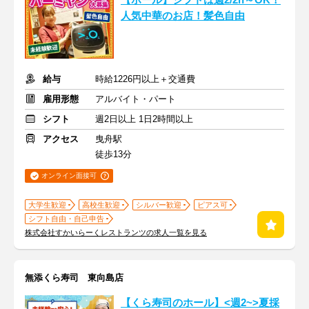
【ホール】シフトは週2/2h～OK！
人気中華のお店！髪色自由
給与
時給1226円以上＋交通費
雇用形態
アルバイト・パート
シフト
週2日以上 1日2時間以上
アクセス
曳舟駅
徒歩13分
オンライン面接可
大学生歓迎
高校生歓迎
シルバー歓迎
ピアス可
シフト自由・自己申告
株式会社すかいらーくレストランツの求人一覧を見る
無添くら寿司 東向島店
【くら寿司のホール】<週2~>夏採