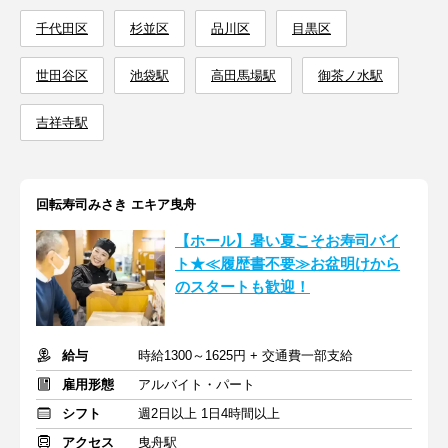
千代田区
杉並区
品川区
目黒区
世田谷区
池袋駅
高田馬場駅
御茶ノ水駅
吉祥寺駅
回転寿司みさき エキア曳舟
【ホール】暑い夏こそお寿司バイ
ト★≪履歴書不要≫お盆明けから
のスタートも歓迎！
給与
時給1300～1625円 + 交通費一部支給
雇用形態
アルバイト・パート
シフト
週2日以上 1日4時間以上
アクセス
曳舟駅