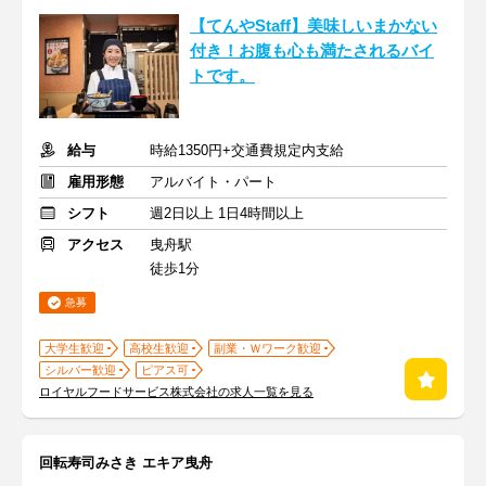
【てんやStaff】美味しいまかない
付き！お腹も心も満たされるバイ
トです。
給与
時給1350円+交通費規定内支給
雇用形態
アルバイト・パート
シフト
週2日以上 1日4時間以上
アクセス
曳舟駅
徒歩1分
急募
大学生歓迎
高校生歓迎
副業・Ｗワーク歓迎
シルバー歓迎
ピアス可
ロイヤルフードサービス株式会社の求人一覧を見る
回転寿司みさき エキア曳舟