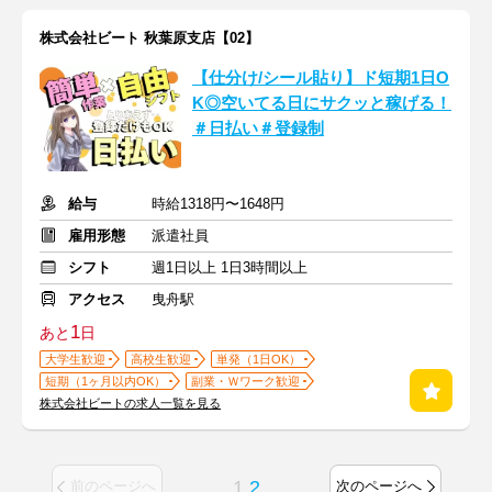
株式会社ビート 秋葉原支店【02】
【仕分け/シール貼り】ド短期1日O
K◎空いてる日にサクッと稼げる！
＃日払い＃登録制
給与
時給1318円〜1648円
雇用形態
派遣社員
シフト
週1日以上 1日3時間以上
アクセス
曳舟駅
1
あと
日
大学生歓迎
高校生歓迎
単発（1日OK）
短期（1ヶ月以内OK）
副業・Ｗワーク歓迎
株式会社ビートの求人一覧を見る
1
2
前のページへ
次のページへ