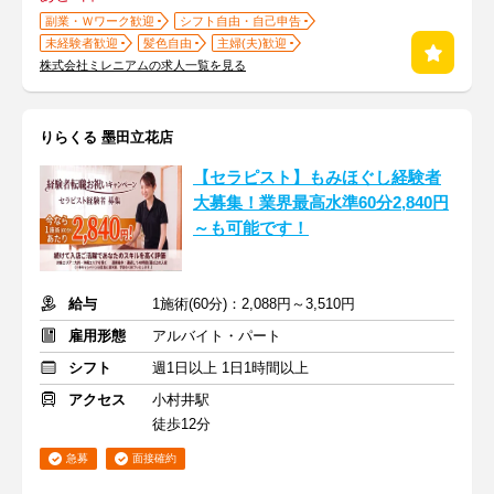
副業・Ｗワーク歓迎
シフト自由・自己申告
未経験者歓迎
髪色自由
主婦(夫)歓迎
株式会社ミレニアムの求人一覧を見る
りらくる 墨田立花店
【セラピスト】もみほぐし経験者
大募集！業界最高水準60分2,840円
～も可能です！
給与
1施術(60分)：2,088円～3,510円
雇用形態
アルバイト・パート
シフト
週1日以上 1日1時間以上
アクセス
小村井駅
徒歩12分
急募
面接確約