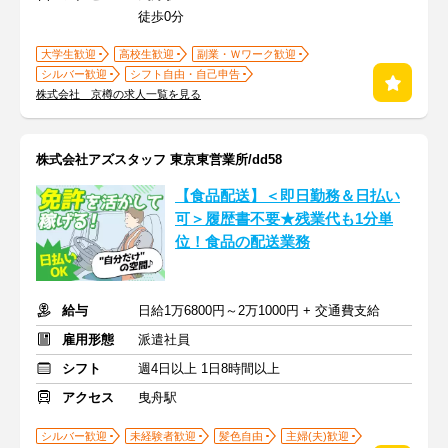
徒歩0分
大学生歓迎
高校生歓迎
副業・Ｗワーク歓迎
シルバー歓迎
シフト自由・自己申告
株式会社 京樽の求人一覧を見る
株式会社アズスタッフ 東京東営業所/dd58
【食品配送】＜即日勤務＆日払い
可＞履歴書不要★残業代も1分単
位！食品の配送業務
給与
日給1万6800円～2万1000円 + 交通費支給
雇用形態
派遣社員
シフト
週4日以上 1日8時間以上
アクセス
曳舟駅
シルバー歓迎
未経験者歓迎
髪色自由
主婦(夫)歓迎