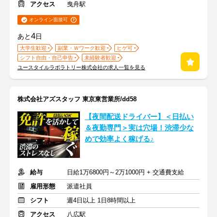
アクセス
曳舟駅
オンライン面接可
4
あと
日
大学生歓迎
副業・Ｗワーク歓迎
ヒゲ可
シフト自由・自己申告
未経験者歓迎
ユースタイルラボラトリー株式会社の求人一覧を見る
株式会社アズスタッフ 東京東営業所/dd58
【夜間配送ドライバー】＜日払い
＆夜勤専門＞実は穴場！渋滞少な
めで効率よく稼げる♪
給与
日給1万6800円～2万1000円 + 交通費支給
雇用形態
派遣社員
シフト
週4日以上 1日8時間以上
アクセス
八広駅