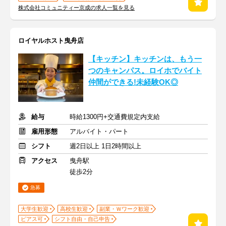
株式会社コミュニティー京成の求人一覧を見る
ロイヤルホスト曳舟店
【キッチン】キッチンは、もう一
つのキャンパス。ロイホでバイト
仲間ができる!未経験OK◎
給与
時給1300円+交通費規定内支給
雇用形態
アルバイト・パート
シフト
週2日以上 1日2時間以上
アクセス
曳舟駅
徒歩2分
急募
大学生歓迎
高校生歓迎
副業・Ｗワーク歓迎
ピアス可
シフト自由・自己申告