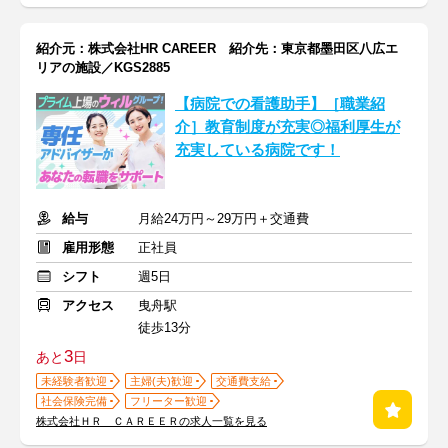
紹介元：株式会社HR CAREER 紹介先：東京都墨田区八広エ
リアの施設／KGS2885
【病院での看護助手】［職業紹
介］教育制度が充実◎福利厚生が
充実している病院です！
給与
月給24万円～29万円＋交通費
雇用形態
正社員
シフト
週5日
アクセス
曳舟駅
徒歩13分
3
あと
日
未経験者歓迎
主婦(夫)歓迎
交通費支給
社会保険完備
フリーター歓迎
株式会社ＨＲ ＣＡＲＥＥＲの求人一覧を見る