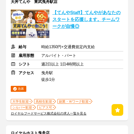
天丼てんや 東武曳舟駅店
【てんやStaff】てんやがあなたの
スタートを応援します。チームワ
ークが自慢◎
給与
時給1350円+交通費規定内支給
雇用形態
アルバイト・パート
シフト
週2日以上 1日4時間以上
アクセス
曳舟駅
徒歩1分
急募
大学生歓迎
高校生歓迎
副業・Ｗワーク歓迎
シルバー歓迎
ピアス可
ロイヤルフードサービス株式会社の求人一覧を見る
ロイヤルホスト曳舟店