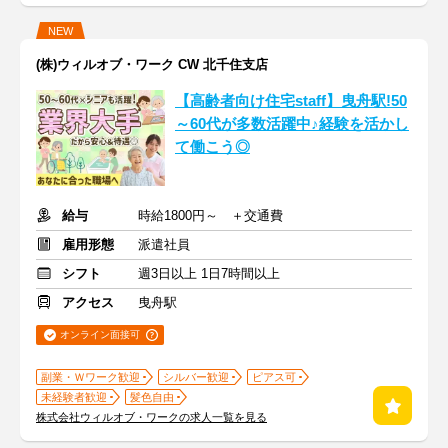
NEW
(株)ウィルオブ・ワーク CW 北千住支店
【高齢者向け住宅staff】曳舟駅!50
～60代が多数活躍中♪経験を活かし
て働こう◎
給与
時給1800円～ ＋交通費
雇用形態
派遣社員
シフト
週3日以上 1日7時間以上
アクセス
曳舟駅
オンライン面接可
副業・Ｗワーク歓迎
シルバー歓迎
ピアス可
未経験者歓迎
髪色自由
株式会社ウィルオブ・ワークの求人一覧を見る