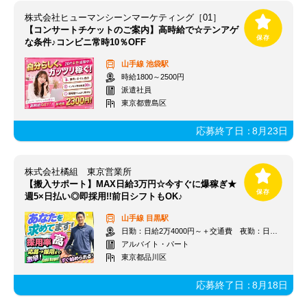
株式会社ヒューマンシーンマーケティング［01］
【コンサートチケットのご案内】高時給で☆テンアゲ
な条件♪コンビニ常時10％OFF
山手線
池袋駅
時給1800～2500円
派遣社員
東京都豊島区
応募終了日：
8月23日
株式会社橘組 東京営業所
【搬入サポート】MAX日給3万円☆今すぐに爆稼ぎ★
週5×日払い◎即採用!!前日シフトもOK♪
山手線
目黒駅
日勤：日給2万4000円～＋交通費 夜勤：日給3万円～＋交通費
アルバイト・パート
東京都品川区
応募終了日：
8月18日