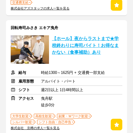
交通費支給
株式会社アズスタッフの求人一覧を見る
回転寿司みさき エキア曳舟
【ホール】夜からラストまで★学
校終わりに寿司バイト！お得なま
かない（食事補助）あり
給与
時給1300～1625円 + 交通費一部支給
雇用形態
アルバイト・パート
シフト
週2日以上 1日4時間以上
アクセス
曳舟駅
徒歩0分
大学生歓迎
高校生歓迎
副業・Ｗワーク歓迎
シルバー歓迎
シフト自由・自己申告
株式会社 京樽の求人一覧を見る