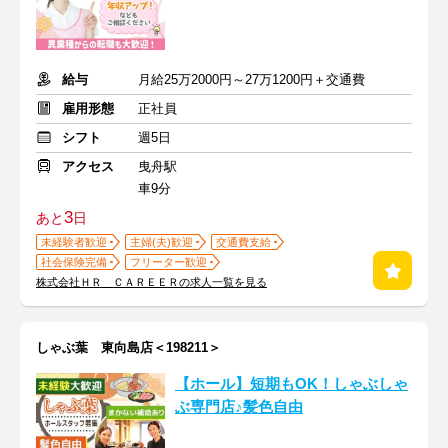
給与
月給25万2000円～27万1200円＋交通費
雇用形態
正社員
シフト
週5日
アクセス
曳舟駅
車9分
3
あと
日
未経験者歓迎
主婦(夫)歓迎
交通費支給
社会保険完備
フリーター歓迎
株式会社ＨＲ ＣＡＲＥＥＲの求人一覧を見る
しゃぶ葉 東向島店＜198211＞
【ホール】短期もOK！しゃぶしゃ
ぶ専門店♪髪色自由