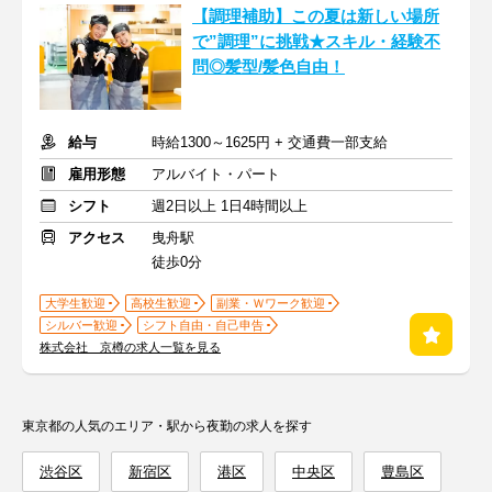
【調理補助】この夏は新しい場所
で”調理”に挑戦★スキル・経験不
問◎髪型/髪色自由！
給与
時給1300～1625円 + 交通費一部支給
雇用形態
アルバイト・パート
シフト
週2日以上 1日4時間以上
アクセス
曳舟駅
徒歩0分
大学生歓迎
高校生歓迎
副業・Ｗワーク歓迎
シルバー歓迎
シフト自由・自己申告
株式会社 京樽の求人一覧を見る
東京都の人気のエリア・駅から夜勤の求人を探す
渋谷区
新宿区
港区
中央区
豊島区