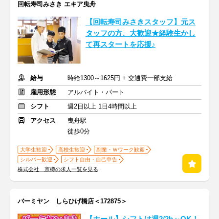
回転寿司みさき エキア曳舟
【回転寿司みさきスタッフ】元ス
タッフの方、大歓迎★経験生かし
て再スタートを応援♪
給与
時給1300～1625円 + 交通費一部支給
雇用形態
アルバイト・パート
シフト
週2日以上 1日4時間以上
アクセス
曳舟駅
徒歩0分
大学生歓迎
高校生歓迎
副業・Ｗワーク歓迎
シルバー歓迎
シフト自由・自己申告
株式会社 京樽の求人一覧を見る
バーミヤン しらひげ橋店＜172875＞