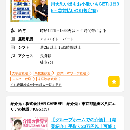
用★思い出もお小遣いもGET♪1日3
h～◎前払いOK(規定有)
給与
時給1226～1563円以上 ※時間帯による
雇用形態
アルバイト・パート
シフト
週2日以上 1日3時間以上
アクセス
曳舟駅
徒歩7分
大学生歓迎
高校生歓迎
副業・Ｗワーク歓迎
シルバー歓迎
未経験者歓迎
くら寿司株式会社の求人一覧を見る
紹介元：株式会社HR CAREER 紹介先：東京都墨田区八広エ
リアの施設／KGS3397
【グループホームでの介護】［職
業紹介］手取り20万円以上可能！