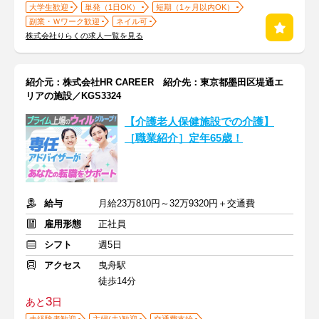
大学生歓迎
単発（1日OK）
短期（1ヶ月以内OK）
副業・Ｗワーク歓迎
ネイル可
株式会社りらくの求人一覧を見る
紹介元：株式会社HR CAREER 紹介先：東京都墨田区堤通エ
リアの施設／KGS3324
【介護老人保健施設での介護】
［職業紹介］定年65歳！
給与
月給23万810円～32万9320円＋交通費
雇用形態
正社員
シフト
週5日
アクセス
曳舟駅
徒歩14分
3
あと
日