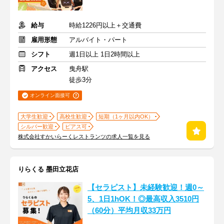
給与
時給1226円以上＋交通費
雇用形態
アルバイト・パート
シフト
週1日以上 1日2時間以上
アクセス
曳舟駅
徒歩3分
オンライン面接可
大学生歓迎
高校生歓迎
短期（1ヶ月以内OK）
シルバー歓迎
ピアス可
株式会社すかいらーくレストランツの求人一覧を見る
りらくる 墨田立花店
【セラピスト】未経験歓迎！週0～
5、1日1hOK！◎最高収入3510円
（60分）平均月収33万円