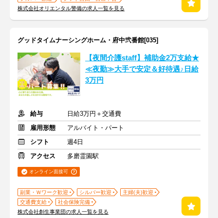
株式会社オリエンタル警備の求人一覧を見る
グッドタイムナーシングホーム・府中弐番館[035]
【夜間介護staff】補助金2万支給★
≪夜勤≫大手で安定＆好待遇♪日給
3万円
給与
日給3万円＋交通費
雇用形態
アルバイト・パート
シフト
週4日
アクセス
多磨霊園駅
オンライン面接可
副業・Ｗワーク歓迎
シルバー歓迎
主婦(夫)歓迎
交通費支給
社会保険完備
株式会社創生事業団の求人一覧を見る