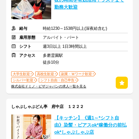
夜の時間を有効活用！ラストまで
勤務大歓迎
給与
時給1230～1538円以上(深夜給含む)
雇用形態
アルバイト・パート
シフト
週3日以上 1日3時間以上
アクセス
多磨霊園駅
徒歩10分
大学生歓迎
高校生歓迎
副業・Ｗワーク歓迎
シルバー歓迎
シフト自由・自己申告
株式会社ドミノ・ピザジャパンの求人一覧を見る
しゃぶしゃぶどん亭 府中店 １２２２
【キッチン】《週1～*シフト自
由》染髪・ピアスok*稼働分の前払
ok*しゃぶしゃぶ店