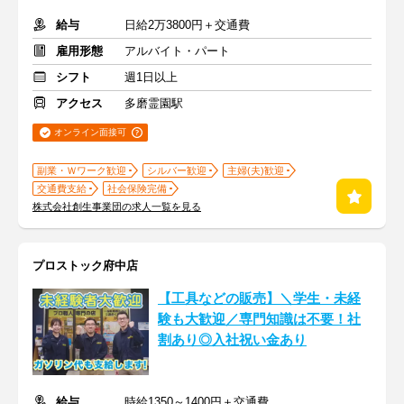
給与
日給2万3800円＋交通費
雇用形態
アルバイト・パート
シフト
週1日以上
アクセス
多磨霊園駅
オンライン面接可
副業・Ｗワーク歓迎
シルバー歓迎
主婦(夫)歓迎
交通費支給
社会保険完備
株式会社創生事業団の求人一覧を見る
プロストック府中店
【工具などの販売】＼学生・未経
験も大歓迎／専門知識は不要！社
割あり◎入社祝い金あり
給与
時給1350～1400円＋交通費