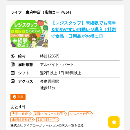
ライフ 東府中店（店舗コード634）
【レジスタッフ】未経験でも簡単
＆始めやすい自動レジ導入！社割
で食品・日用品がお得に◎
給与
時給1235円
雇用形態
アルバイト・パート
シフト
週2日以上 1日1時間以上
アクセス
多磨霊園駅
徒歩11分
急募
4
あと
日
大学生歓迎
副業・Ｗワーク歓迎
シルバー歓迎
未経験者歓迎
1日4h以内可
株式会社ライフコーポレーションの求人一覧を見る