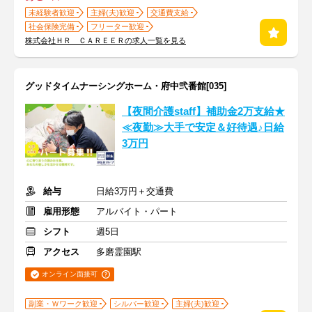
未経験者歓迎
主婦(夫)歓迎
交通費支給
社会保険完備
フリーター歓迎
株式会社ＨＲ ＣＡＲＥＥＲの求人一覧を見る
グッドタイムナーシングホーム・府中弐番館[035]
【夜間介護staff】補助金2万支給★
≪夜勤≫大手で安定＆好待遇♪日給
3万円
給与
日給3万円＋交通費
雇用形態
アルバイト・パート
シフト
週5日
アクセス
多磨霊園駅
オンライン面接可
副業・Ｗワーク歓迎
シルバー歓迎
主婦(夫)歓迎