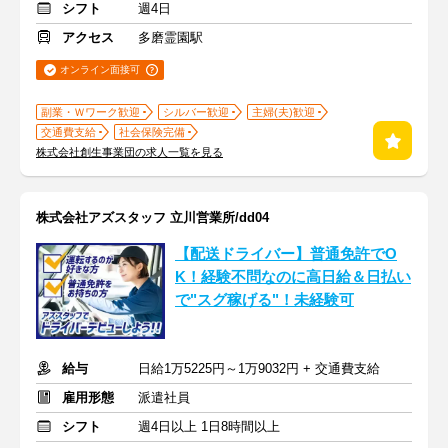
シフト
週4日
アクセス
多磨霊園駅
オンライン面接可
副業・Ｗワーク歓迎
シルバー歓迎
主婦(夫)歓迎
交通費支給
社会保険完備
株式会社創生事業団の求人一覧を見る
株式会社アズスタッフ 立川営業所/dd04
【配送ドライバー】普通免許でO
K！経験不問なのに高日給＆日払い
で"スグ稼げる"！未経験可
給与
日給1万5225円～1万9032円 + 交通費支給
雇用形態
派遣社員
シフト
週4日以上 1日8時間以上