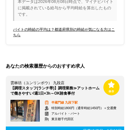
本データは2026年08月08日時点で、マイナビバイト
に掲載されている給与から平均時給を算出したもの
です。
バイトの時給の平均は？都道府県別の時給が気になる方はこ
ちら
あなたの検索履歴からのおすすめ求人
雲林坊（ユンリンボウ） 九段店
【調理スタッフ(ランチ帯)】調理業務≫アットホーム
で働きやすい!週1日×3h～OK賄食事付
半蔵門線
九段下駅
特別時給1800円（通常時給1450円）＋交通費
アルバイト・パート
東京都千代田区