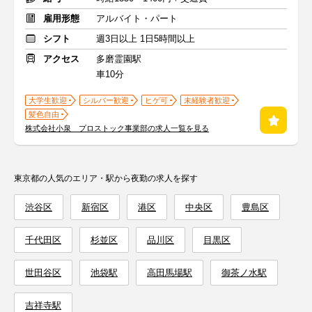
雇用形態
アルバイト・パート
シフト
週3日以上 1日5時間以上
アクセス
多磨霊園駅
車10分
大学生歓迎
シルバー歓迎
ヒゲ可
未経験者歓迎
髪色自由
株式会社小泉 プロストック事業部の求人一覧を見る
東京都の人気のエリア・駅から夜勤の求人を探す
渋谷区
新宿区
港区
中央区
豊島区
千代田区
杉並区
品川区
目黒区
世田谷区
池袋駅
高田馬場駅
御茶ノ水駅
吉祥寺駅