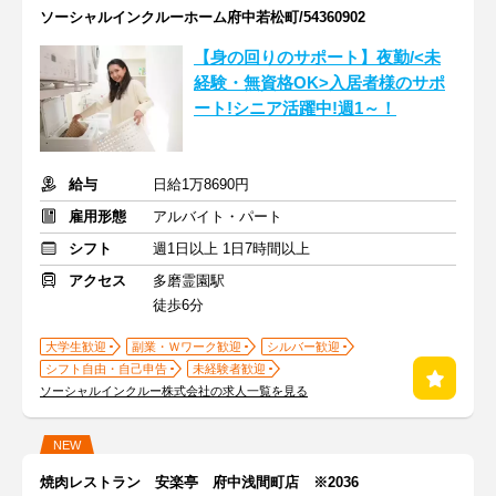
ソーシャルインクルーホーム府中若松町/54360902
【身の回りのサポート】夜勤/<未
経験・無資格OK>入居者様のサポ
ート!シニア活躍中!週1～！
給与
日給1万8690円
雇用形態
アルバイト・パート
シフト
週1日以上 1日7時間以上
アクセス
多磨霊園駅
徒歩6分
大学生歓迎
副業・Ｗワーク歓迎
シルバー歓迎
シフト自由・自己申告
未経験者歓迎
ソーシャルインクルー株式会社の求人一覧を見る
NEW
焼肉レストラン 安楽亭 府中浅間町店 ※2036