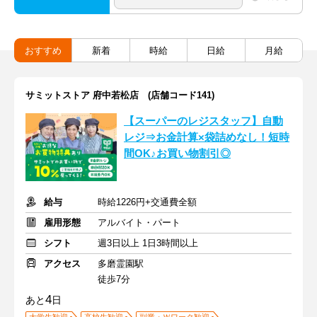
おすすめ
新着
時給
日給
月給
サミットストア 府中若松店 (店舗コード141)
【スーパーのレジスタッフ】自動
レジ⇒お金計算×袋詰めなし！短時
間OK♪お買い物割引◎
給与
時給1226円+交通費全額
雇用形態
アルバイト・パート
シフト
週3日以上 1日3時間以上
アクセス
多磨霊園駅
徒歩7分
4
あと
日