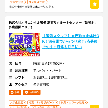
交通費支給
社会保険完備
株式会社創生事業団の求人一覧を見る
株式会社オリエンタル警備 調布リクルートセンター（勤務地：
多磨霊園エリア）
【警備スタッフ】≪夜勤≫未経験O
K！深夜帯でがっつり稼ぐ♪応募後
そのまま研修も◎日払い
給与
[夜勤]日給1万4500円～
雇用形態
アルバイト・パート
シフト
週1日以上 1日8時間以上
アクセス
多磨霊園駅
急募
面接確約
大学生歓迎
短期（1ヶ月以内OK）
副業・Ｗワーク歓迎
シルバー歓迎
シフト自由・自己申告