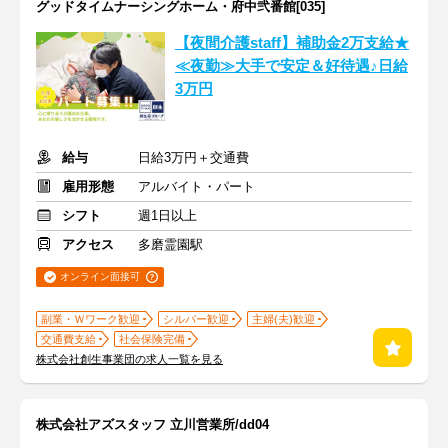
グッドタイムナーシングホーム・府中弐番館[035]
【夜間介護staff】補助金2万支給★
≪夜勤≫大手で安定＆好待遇♪日給
3万円
給与
日給3万円＋交通費
雇用形態
アルバイト・パート
シフト
週1日以上
アクセス
多磨霊園駅
オンライン面接可
副業・Ｗワーク歓迎
シルバー歓迎
主婦(夫)歓迎
交通費支給
社会保険完備
株式会社創生事業団の求人一覧を見る
株式会社アズスタッフ 立川営業所/dd04