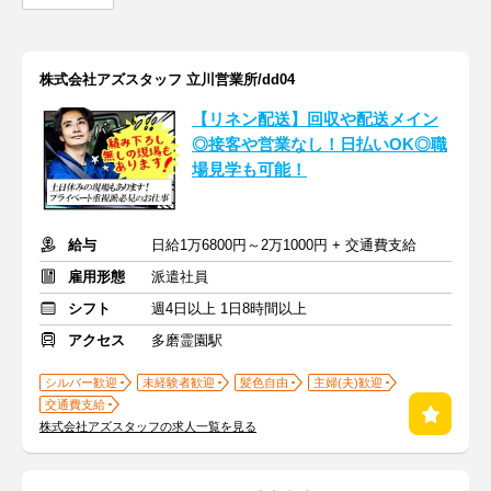
株式会社アズスタッフ 立川営業所/dd04
【リネン配送】回収や配送メイン
◎接客や営業なし！日払いOK◎職
場見学も可能！
給与
日給1万6800円～2万1000円 + 交通費支給
雇用形態
派遣社員
シフト
週4日以上 1日8時間以上
アクセス
多磨霊園駅
シルバー歓迎
未経験者歓迎
髪色自由
主婦(夫)歓迎
交通費支給
株式会社アズスタッフの求人一覧を見る