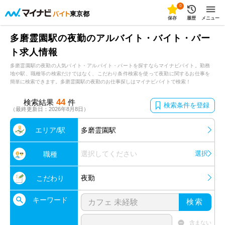
0
東京都
保存
履歴
メニュー
多磨霊園駅の夜勤のアルバイト・バイト・パー
ト求人情報
多磨霊園駅の夜勤の人気バイト・アルバイト・パートを探すならマイナビバイト。勤務
地や駅、職種等の検索だけではなく、こだわり条件検索を使って夜勤に関するお仕事を
簡単に検索できます。多磨霊園駅の夜勤のお仕事探しはマイナビバイトで検索！
44
検索結果
件
検索条件を登録
（最終更新日：2026年8月8日）
エリア/駅
多磨霊園駅
選択してください
選択
職種
夜勤
こだわり
キーワード
検索
含まない