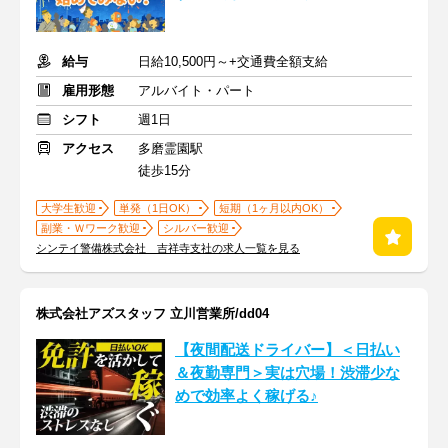
給与
日給10,500円～+交通費全額支給
雇用形態
アルバイト・パート
シフト
週1日
アクセス
多磨霊園駅
徒歩15分
大学生歓迎
単発（1日OK）
短期（1ヶ月以内OK）
副業・Ｗワーク歓迎
シルバー歓迎
シンテイ警備株式会社 吉祥寺支社の求人一覧を見る
株式会社アズスタッフ 立川営業所/dd04
【夜間配送ドライバー】＜日払い
＆夜勤専門＞実は穴場！渋滞少な
めで効率よく稼げる♪