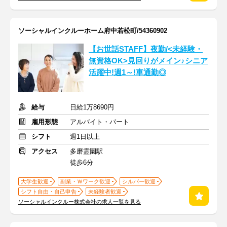
ソーシャルインクルーホーム府中若松町/54360902
【お世話STAFF】夜勤/<未経験・
無資格OK>見回りがメイン♪シニア
活躍中!週1～!車通勤◎
給与
日給1万8690円
雇用形態
アルバイト・パート
シフト
週1日以上
アクセス
多磨霊園駅
徒歩6分
大学生歓迎
副業・Ｗワーク歓迎
シルバー歓迎
シフト自由・自己申告
未経験者歓迎
ソーシャルインクルー株式会社の求人一覧を見る