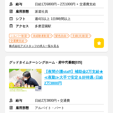
給与
日給1万6800円～2万1000円 + 交通費支給
雇用形態
派遣社員
シフト
週4日以上 1日8時間以上
アクセス
多磨霊園駅
シルバー歓迎
未経験者歓迎
髪色自由
主婦(夫)歓迎
交通費支給
株式会社アズスタッフの求人一覧を見る
グッドタイムナーシングホーム・府中弐番館[035]
【夜間介護staff】補助金2万支給★
≪夜勤≫大手で安定＆好待遇♪日給
2万3800円
給与
日給2万3800円＋交通費
雇用形態
アルバイト・パート