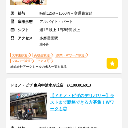
給与
時給1250～1563円＋交通費支給
雇用形態
アルバイト・パート
シフト
週1日以上 1日3時間以上
アクセス
多磨霊園駅
車4分
大学生歓迎
高校生歓迎
副業・Ｗワーク歓迎
シルバー歓迎
ピアス可
株式会社アークミールの求人一覧を見る
ドミノ・ピザ 東府中清水が丘店 /X1003016913
【ドミノ・ピザのデリバリー】ラ
ストまで勤務できる方募集！Wワ
ークも◎