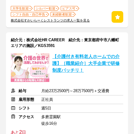
大学生歓迎
シルバー歓迎
ピアス可
シフト自由・自己申告
未経験者歓迎
株式会社すかいらーくレストランツの求人一覧を見る
紹介元：株式会社HR CAREER 紹介先：東京都府中市八幡町
エリアの施設／KGS3591
【介護付き有料老人ホームでの介
護】［職業紹介］大手企業で研修
制度バッチリ！
給与
月給23万2500円～28万7500円＋交通費
雇用形態
正社員
シフト
週5日
アクセス
多磨霊園駅
徒歩16分
2
あと
日