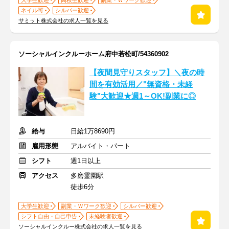
大学生歓迎
高校生歓迎
副業・Ｗワーク歓迎
ネイル可
シルバー歓迎
サミット株式会社の求人一覧を見る
ソーシャルインクルーホーム府中若松町/54360902
【夜間見守りスタッフ】＼夜の時
間を有効活用／"無資格・未経
験"大歓迎★週1～OK!副業に◎
給与
日給1万8690円
雇用形態
アルバイト・パート
シフト
週1日以上
アクセス
多磨霊園駅
徒歩6分
大学生歓迎
副業・Ｗワーク歓迎
シルバー歓迎
シフト自由・自己申告
未経験者歓迎
ソーシャルインクルー株式会社の求人一覧を見る