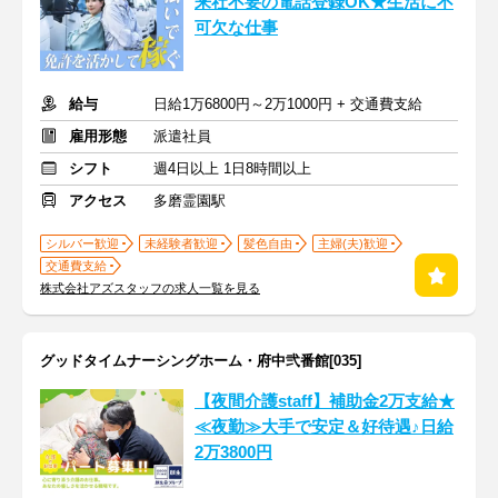
来社不要の電話登録OK★生活に不
可欠な仕事
給与
日給1万6800円～2万1000円 + 交通費支給
雇用形態
派遣社員
シフト
週4日以上 1日8時間以上
アクセス
多磨霊園駅
シルバー歓迎
未経験者歓迎
髪色自由
主婦(夫)歓迎
交通費支給
株式会社アズスタッフの求人一覧を見る
グッドタイムナーシングホーム・府中弐番館[035]
【夜間介護staff】補助金2万支給★
≪夜勤≫大手で安定＆好待遇♪日給
2万3800円