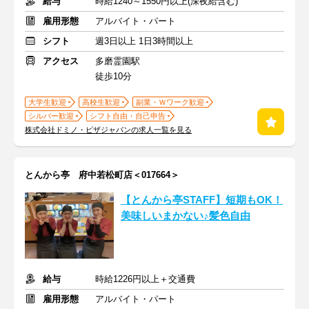
給与
時給1240～1550円以上(深夜給含む)
雇用形態
アルバイト・パート
シフト
週3日以上 1日3時間以上
アクセス
多磨霊園駅
徒歩10分
大学生歓迎
高校生歓迎
副業・Ｗワーク歓迎
シルバー歓迎
シフト自由・自己申告
株式会社ドミノ・ピザジャパンの求人一覧を見る
とんから亭 府中若松町店＜017664＞
【とんから亭STAFF】短期もOK！
美味しいまかない♪髪色自由
給与
時給1226円以上＋交通費
雇用形態
アルバイト・パート