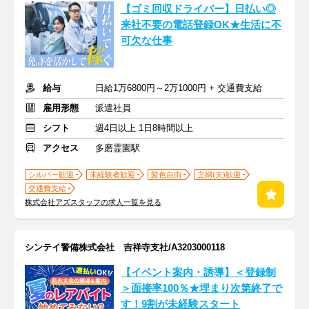
【ゴミ回収ドライバー】日払い◎
来社不要の電話登録OK★生活に不
可欠な仕事
給与
日給1万6800円～2万1000円 + 交通費支給
雇用形態
派遣社員
シフト
週4日以上 1日8時間以上
アクセス
多磨霊園駅
シルバー歓迎
未経験者歓迎
髪色自由
主婦(夫)歓迎
交通費支給
株式会社アズスタッフの求人一覧を見る
シンテイ警備株式会社 吉祥寺支社/A3203000118
【イベント案内・誘導】＜登録制
＞面接率100％★埋まり次第終了で
す！9割が未経験スタート