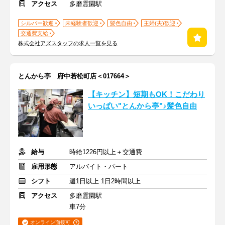
アクセス
多磨霊園駅
シルバー歓迎
未経験者歓迎
髪色自由
主婦(夫)歓迎
交通費支給
株式会社アズスタッフの求人一覧を見る
とんから亭 府中若松町店＜017664＞
【キッチン】短期もOK！こだわり
いっぱい"とんから亭"♪髪色自由
給与
時給1226円以上＋交通費
雇用形態
アルバイト・パート
シフト
週1日以上 1日2時間以上
アクセス
多磨霊園駅
車7分
オンライン面接可