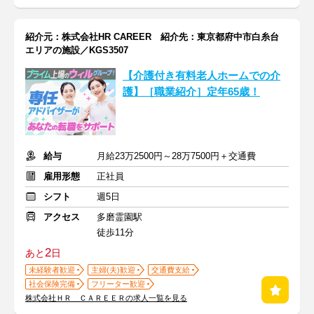
紹介元：株式会社HR CAREER 紹介先：東京都府中市白糸台
エリアの施設／KGS3507
【介護付き有料老人ホームでの介
護】［職業紹介］定年65歳！
給与
月給23万2500円～28万7500円＋交通費
雇用形態
正社員
シフト
週5日
アクセス
多磨霊園駅
徒歩11分
2
あと
日
未経験者歓迎
主婦(夫)歓迎
交通費支給
社会保険完備
フリーター歓迎
株式会社ＨＲ ＣＡＲＥＥＲの求人一覧を見る