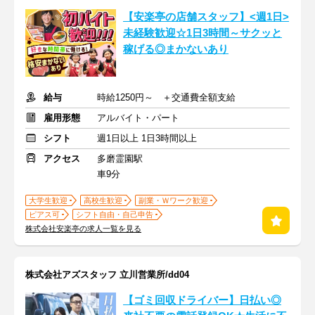
【安楽亭の店舗スタッフ】<週1日>
未経験歓迎☆1日3時間～サクッと
稼げる◎まかないあり
給与
時給1250円～ ＋交通費全額支給
雇用形態
アルバイト・パート
シフト
週1日以上 1日3時間以上
アクセス
多磨霊園駅
車9分
大学生歓迎
高校生歓迎
副業・Ｗワーク歓迎
ピアス可
シフト自由・自己申告
株式会社安楽亭の求人一覧を見る
株式会社アズスタッフ 立川営業所/dd04
【ゴミ回収ドライバー】日払い◎