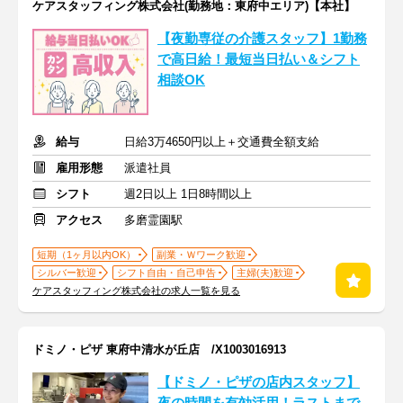
ケアスタッフィング株式会社(勤務地：東府中エリア)【本社】
【夜勤専従の介護スタッフ】1勤務
で高日給！最短当日払い＆シフト
相談OK
給与
日給3万4650円以上＋交通費全額支給
雇用形態
派遣社員
シフト
週2日以上 1日8時間以上
アクセス
多磨霊園駅
短期（1ヶ月以内OK）
副業・Ｗワーク歓迎
シルバー歓迎
シフト自由・自己申告
主婦(夫)歓迎
ケアスタッフィング株式会社の求人一覧を見る
ドミノ・ピザ 東府中清水が丘店 /X1003016913
【ドミノ・ピザの店内スタッフ】