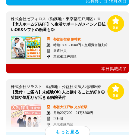
応募終了日：
8月26日
株式会社ゼフィロス（勤務地：東京都江戸川区）※案件ID：東00135
【老人ホームSTAFF】＼生活サポートがメイン／日払
いOK&シフトの融通も◎
都営新宿線
篠崎駅
時給1390～1600円＋交通費全額支給
派遣社員
東京都江戸川区
本日掲載終了
株式会社ソラスト 勤務地：公益社団法人地域医療振興協会 練馬光が丘病院/1312070951-005
【受付・ご案内】未経験OK♪人と接することが好き◎
笑顔や気配りが活きる病院受付
都営大江戸線
光が丘駅
月給20万200～21万3200円
正社員
東京都練馬区