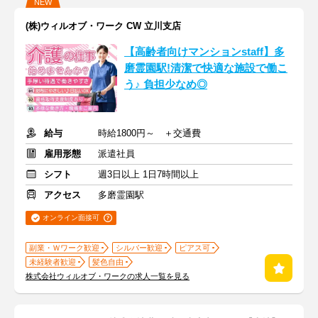
NEW
(株)ウィルオブ・ワーク CW 立川支店
【高齢者向けマンションstaff】多
磨霊園駅!清潔で快適な施設で働こ
う♪ 負担少なめ◎
給与
時給1800円～ ＋交通費
雇用形態
派遣社員
シフト
週3日以上 1日7時間以上
アクセス
多磨霊園駅
オンライン面接可
副業・Ｗワーク歓迎
シルバー歓迎
ピアス可
未経験者歓迎
髪色自由
株式会社ウィルオブ・ワークの求人一覧を見る