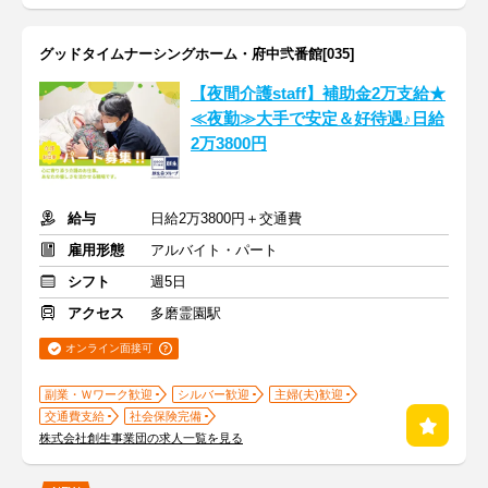
グッドタイムナーシングホーム・府中弐番館[035]
【夜間介護staff】補助金2万支給★
≪夜勤≫大手で安定＆好待遇♪日給
2万3800円
給与
日給2万3800円＋交通費
雇用形態
アルバイト・パート
シフト
週5日
アクセス
多磨霊園駅
オンライン面接可
副業・Ｗワーク歓迎
シルバー歓迎
主婦(夫)歓迎
交通費支給
社会保険完備
株式会社創生事業団の求人一覧を見る