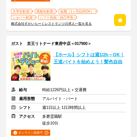
大学生歓迎
高校生歓迎
短期（1ヶ月以内OK）
シルバー歓迎
シフト自由・自己申告
株式会社すかいらーくレストランツの求人一覧を見る
ガスト 京王リトナード東府中店＜017900＞
【ホール】シフトは週1/2h～OK！
王道バイトを始めよう！髪色自由
給与
時給1226円以上＋交通費
雇用形態
アルバイト・パート
シフト
週1日以上 1日2時間以上
アクセス
多磨霊園駅
徒歩10分
オンライン面接可