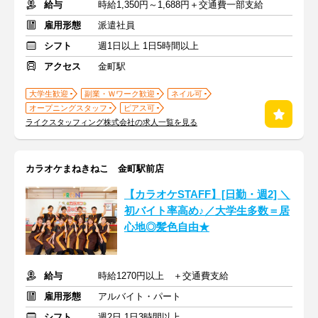
給与
時給1,350円～1,688円＋交通費一部支給
雇用形態
派遣社員
シフト
週1日以上 1日5時間以上
アクセス
金町駅
大学生歓迎
副業・Ｗワーク歓迎
ネイル可
オープニングスタッフ
ピアス可
ライクスタッフィング株式会社の求人一覧を見る
カラオケまねきねこ 金町駅前店
【カラオケSTAFF】[日勤・週2] ＼
初バイト率高め♪／大学生多数＝居
心地◎髪色自由★
給与
時給1270円以上 ＋交通費支給
雇用形態
アルバイト・パート
シフト
週2日 1日3時間以上