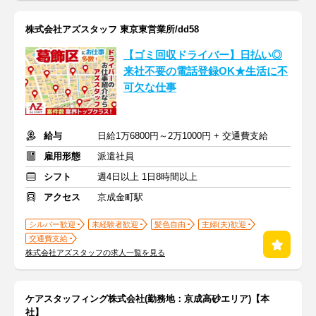
株式会社アズスタッフ 東京東営業所/dd58
【ゴミ回収ドライバー】日払い◎
来社不要の電話登録OK★生活に不
可欠な仕事
給与
日給1万6800円～2万1000円 + 交通費支給
雇用形態
派遣社員
シフト
週4日以上 1日8時間以上
アクセス
京成金町駅
シルバー歓迎
未経験者歓迎
髪色自由
主婦(夫)歓迎
交通費支給
株式会社アズスタッフの求人一覧を見る
ケアスタッフィング株式会社(勤務地：京成高砂エリア)【本
社】