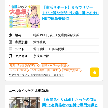
【生活サポート】まるでリゾー
ト!?上質な空間で快適に働ける★LI
NEで簡単登録◎
給与
時給1900円以上+交通費全額支給
雇用形態
派遣社員
シフト
週2日以上 1日6時間以上
アクセス
京成高砂駅
短期（1ヶ月以内OK）
副業・Ｗワーク歓迎
シルバー歓迎
シフト自由・自己申告
主婦(夫)歓迎
ケアスタッフィング株式会社の求人一覧を見る
ユースタイルケア 北東京/Jb
【夜間見守りstaff】たったの"3日
間"で有資格者?!無料で専門知識と