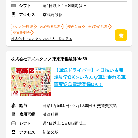
シフト
週4日以上 1日8時間以上
アクセス
京成高砂駅
シルバー歓迎
未経験者歓迎
髪色自由
主婦(夫)歓迎
交通費支給
株式会社アズスタッフの求人一覧を見る
株式会社アズスタッフ 東京東営業所/dd58
【回送ドライバー】＜日払い＆職
場見学OK＞いろんな車に乗れる車
両配送◎電話登録OK！
給与
日給1万6800円～2万1000円 + 交通費支給
雇用形態
派遣社員
シフト
週4日以上 1日8時間以上
アクセス
新柴又駅