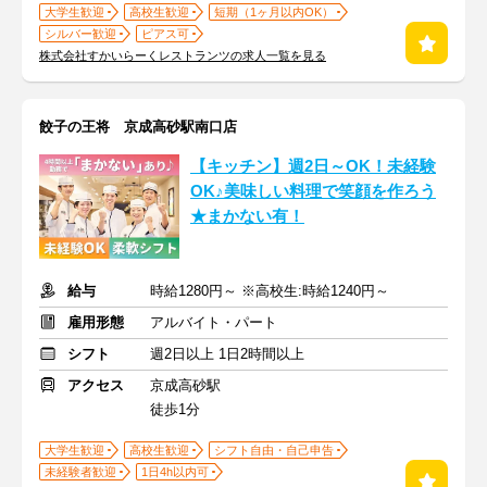
大学生歓迎
高校生歓迎
短期（1ヶ月以内OK）
シルバー歓迎
ピアス可
株式会社すかいらーくレストランツの求人一覧を見る
餃子の王将 京成高砂駅南口店
【キッチン】週2日～OK！未経験
OK♪美味しい料理で笑顔を作ろう
★まかない有！
給与
時給1280円～ ※高校生:時給1240円～
雇用形態
アルバイト・パート
シフト
週2日以上 1日2時間以上
アクセス
京成高砂駅
徒歩1分
大学生歓迎
高校生歓迎
シフト自由・自己申告
未経験者歓迎
1日4h以内可