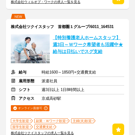
株式会社ウィルオブ・ワークの求人一覧を見る
NEW
株式会社ツクイスタッフ 首都圏１グループ/6011_164531
【特別養護老人ホームスタッフ】
週3日～Ｗワーク希望者も活躍中★
給与は日払いでスグ支給
給与
時給1600～1850円+交通費支給
雇用形態
派遣社員
シフト
週3日以上 1日8時間以上
アクセス
京成高砂駅
オンライン面接可
大学生歓迎
副業・Ｗワーク歓迎
主婦(夫)歓迎
留学生歓迎
交通費支給
株式会社ツクイスタッフの求人一覧を見る