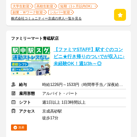
大学生歓迎
高校生歓迎
短期（1ヶ月以内OK）
副業・Ｗワーク歓迎
シルバー歓迎
株式会社コミュニティー京成の求人一覧を見る
ファミリーマート青砥駅店
【ファミマSTAFF】駅すぐのコン
ビニ★行き帰りのついでが収入に♪
未経験OK！週1/3h～◎
給与
時給1226円～1533円（時間帯手当／深夜給含む）
雇用形態
アルバイト・パート
シフト
週1日以上 1日3時間以上
アクセス
京成高砂駅
徒歩17分
急募