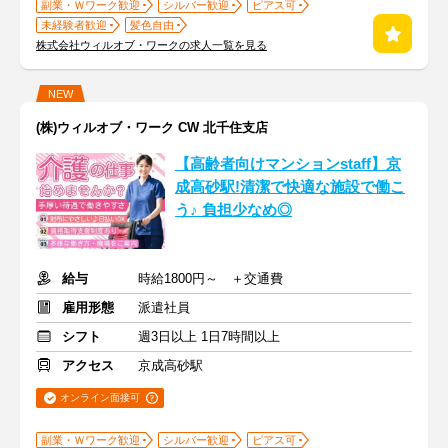
副業・Ｗワーク歓迎
シルバー歓迎
ピアス可
未経験者歓迎
髪色自由
株式会社ウィルオブ・ワークの求人一覧を見る
NEW
(株)ウィルオブ・ワーク CW 北千住支店
【高齢者向けマンションstaff】京
成高砂駅!清潔で快適な施設で働こ
う♪ 負担少なめ◎
給与
時給1800円～ ＋交通費
雇用形態
派遣社員
シフト
週3日以上 1日7時間以上
アクセス
京成高砂駅
オンライン面接可
副業・Ｗワーク歓迎
シルバー歓迎
ピアス可