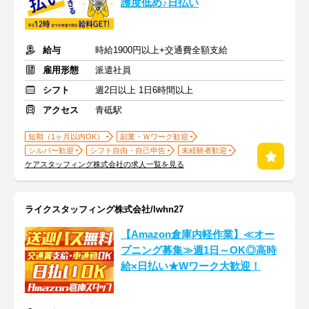
護度低め♪日払い
給与
時給1900円以上+交通費全額支給
雇用形態
派遣社員
シフト
週2日以上 1日6時間以上
アクセス
青砥駅
短期（1ヶ月以内OK）
副業・Ｗワーク歓迎
シルバー歓迎
シフト自由・自己申告
未経験者歓迎
ケアスタッフィング株式会社の求人一覧を見る
ライクスタッフィング株式会社/lwhn27
【Amazon倉庫内軽作業】≪オー
プニング募集≫週1日～OK◎高時
給×日払い★Wワーク大歓迎！