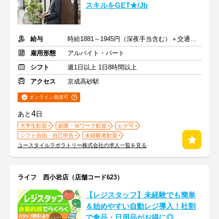
スキルをGET★/Jb
給与
時給1881～1945円（深夜手当含む）＋交通費支給
雇用形態
アルバイト・パート
シフト
週1日以上 1日8時間以上
アクセス
京成高砂駅
オンライン面接可
4
あと
日
大学生歓迎
副業・Ｗワーク歓迎
ヒゲ可
シフト自由・自己申告
未経験者歓迎
ユースタイルラボラトリー株式会社の求人一覧を見る
ライフ 西小岩店（店舗コード623）
【レジスタッフ】未経験でも簡単
＆始めやすい自動レジ導入！社割
で食品・日用品がお得に◎