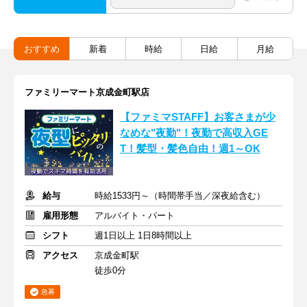
おすすめ
新着
時給
日給
月給
ファミリーマート京成金町駅店
【ファミマSTAFF】お客さまが少
なめな"夜勤"！夜勤で高収入GE
T！髪型・髪色自由！週1～OK
給与
時給1533円～（時間帯手当／深夜給含む）
雇用形態
アルバイト・パート
シフト
週1日以上 1日8時間以上
アクセス
京成金町駅
徒歩0分
急募