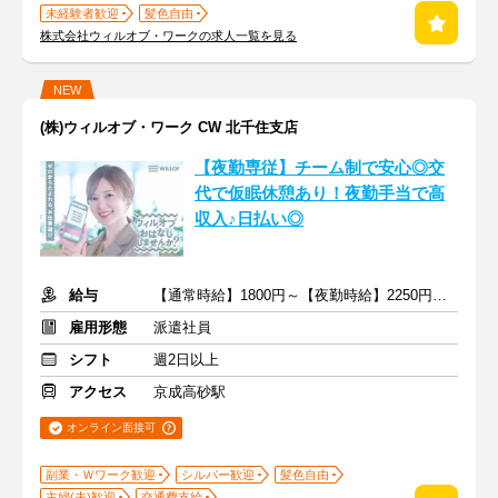
未経験者歓迎
髪色自由
株式会社ウィルオブ・ワークの求人一覧を見る
NEW
(株)ウィルオブ・ワーク CW 北千住支店
【夜勤専従】チーム制で安心◎交
代で仮眠休憩あり！夜勤手当で高
収入♪日払い◎
給与
【通常時給】1800円～【夜勤時給】2250円～ ＋交通費
雇用形態
派遣社員
シフト
週2日以上
アクセス
京成高砂駅
オンライン面接可
副業・Ｗワーク歓迎
シルバー歓迎
髪色自由
主婦(夫)歓迎
交通費支給