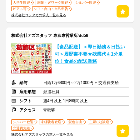
大学生歓迎
副業・Ｗワーク歓迎
シルバー歓迎
ピアス可
シフト自由・自己申告
株式会社コシダカの求人一覧を見る
株式会社アズスタッフ 東京東営業所/dd58
【食品配送】＜即日勤務＆日払い
可＞履歴書不要★残業代も1分単
位！食品の配送業務
給与
日給1万6800円～2万1000円 + 交通費支給
雇用形態
派遣社員
シフト
週4日以上 1日8時間以上
アクセス
青砥駅
シルバー歓迎
未経験者歓迎
髪色自由
主婦(夫)歓迎
交通費支給
株式会社アズスタッフの求人一覧を見る