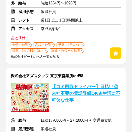
給与
時給1354円〜1693円
雇用形態
派遣社員
シフト
週1日以上 1日3時間以上
アクセス
京成高砂駅
1
あと
日
大学生歓迎
高校生歓迎
単発（1日OK）
短期（1ヶ月以内OK）
副業・Ｗワーク歓迎
株式会社ビートの求人一覧を見る
株式会社アズスタッフ 東京東営業所/dd58
【ゴミ回収ドライバー】日払い◎
来社不要の電話登録OK★生活に不
可欠な仕事
給与
日給1万6800円～2万1000円 + 交通費支給
雇用形態
派遣社員