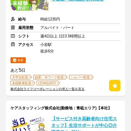
給与
時給1235円
雇用形態
アルバイト・パート
シフト
週4日以上 1日3.5時間以上
アクセス
小岩駅
徒歩6分
急募
5
あと
日
大学生歓迎
副業・Ｗワーク歓迎
シルバー歓迎
未経験者歓迎
1日4h以内可
株式会社ライフコーポレーションの求人一覧を見る
ケアスタッフィング株式会社(勤務地：青砥エリア)【本社】
【サービス付き高齢者向け住宅ス
タッフ】生活サポートが中心◎介