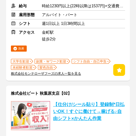
給与
時給1230円以上(22時以降は1537円)+交通費規定内支給
雇用形態
アルバイト・パート
シフト
週1日以上 1日3時間以上
アクセス
金町駅
徒歩2分
急募
大学生歓迎
副業・Ｗワーク歓迎
シフト自由・自己申告
未経験者歓迎
髪色自由
株式会社モンテローザフーズの求人一覧を見る
株式会社ビート 秋葉原支店【02】
【仕分け/シール貼り】登録制*日払
いOK！すぐに働けて→稼げる♪自
由シフト×かんたん作業