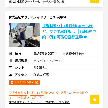
株式会社王将フードサービスの求人一覧を見る
株式会社マグナムメイドサービス 渋谷SC
【資材運び】[登録制] キツいけ
ど、マジで稼げる─。│5日勤務で
約10万も可能◎直行直帰OK
給与
日給2万1600円～ ＋ 交通費全額支給
雇用形態
アルバイト・パート
シフト
週5日以上
アクセス
京成金町駅
オンライン面接可
大学生歓迎
短期（1ヶ月以内OK）
副業・Ｗワーク歓迎
シルバー歓迎
ピアス可
株式会社マグナムメイドサービスの求人一覧を見る