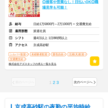
◎接客や営業なし！日払いOK◎職
場見学も可能！
給与
日給1万6800円～2万1000円 + 交通費支給
雇用形態
派遣社員
シフト
週4日以上 1日8時間以上
アクセス
京成高砂駅
シルバー歓迎
未経験者歓迎
髪色自由
主婦(夫)歓迎
交通費支給
株式会社アズスタッフの求人一覧を見る
1
2
3
前のページへ
次のページへ
京成高砂駅の夜勤の平均時給