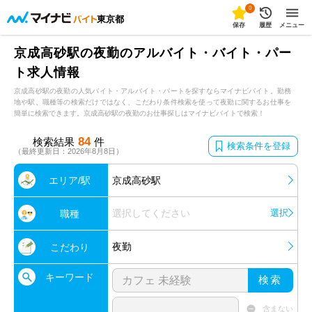
0
東京都
保存
履歴
メニュー
京成高砂駅の夜勤のアルバイト・バイト・パー
ト求人情報
京成高砂駅の夜勤の人気バイト・アルバイト・パートを探すならマイナビバイト。勤務
地や駅、職種等の検索だけではなく、こだわり条件検索を使って夜勤に関するお仕事を
簡単に検索できます。京成高砂駅の夜勤のお仕事探しはマイナビバイトで検索！
84
検索結果
件
検索条件を登録
（最終更新日：2026年8月8日）
エリア/駅
京成高砂駅
選択してください
選択
職種
夜勤
こだわり
キーワード
検索
含まない