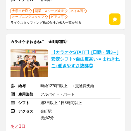
大学生歓迎
副業・Ｗワーク歓迎
ネイル可
オープニングスタッフ
ピアス可
ライクスタッフィング株式会社の求人一覧を見る
カラオケまねきねこ 金町駅前店
【カラオケSTAFF】[日勤・週3～]
安定シフト×自由度高い＝まねきね
こ♪働きやすさ抜群◎
給与
時給1270円以上 ＋交通費支給
雇用形態
アルバイト・パート
シフト
週3日以上 1日3時間以上
アクセス
金町駅
徒歩2分
1
あと
日