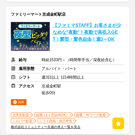
ファミリーマート京成金町駅店
【ファミマSTAFF】お客さまが少
なめな"夜勤"！夜勤で高収入GE
T！髪型・髪色自由！週3～OK
給与
時給1533円～（時間帯手当／深夜給含む）
雇用形態
アルバイト・パート
シフト
週3日以上 1日4時間以上
アクセス
京成金町駅
徒歩0分
急募
大学生歓迎
短期（1ヶ月以内OK）
副業・Ｗワーク歓迎
シルバー歓迎
シフト自由・自己申告
株式会社コミュニティー京成の求人一覧を見る