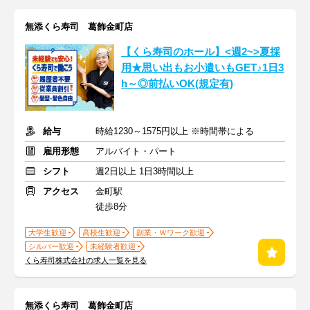
無添くら寿司 葛飾金町店
【くら寿司のホール】<週2~>夏採
用★思い出もお小遣いもGET♪1日3
h～◎前払いOK(規定有)
給与
時給1230～1575円以上 ※時間帯による
雇用形態
アルバイト・パート
シフト
週2日以上 1日3時間以上
アクセス
金町駅
徒歩8分
大学生歓迎
高校生歓迎
副業・Ｗワーク歓迎
シルバー歓迎
未経験者歓迎
くら寿司株式会社の求人一覧を見る
無添くら寿司 葛飾金町店