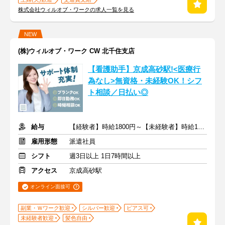
株式会社ウィルオブ・ワークの求人一覧を見る
NEW
(株)ウィルオブ・ワーク CW 北千住支店
【看護助手】京成高砂駅!<医療行
為なし>無資格・未経験OK！シフ
ト相談／日払い◎
給与
【経験者】時給1800円～【未経験者】時給1500円～ ＋交通費
雇用形態
派遣社員
シフト
週3日以上 1日7時間以上
アクセス
京成高砂駅
オンライン面接可
副業・Ｗワーク歓迎
シルバー歓迎
ピアス可
未経験者歓迎
髪色自由