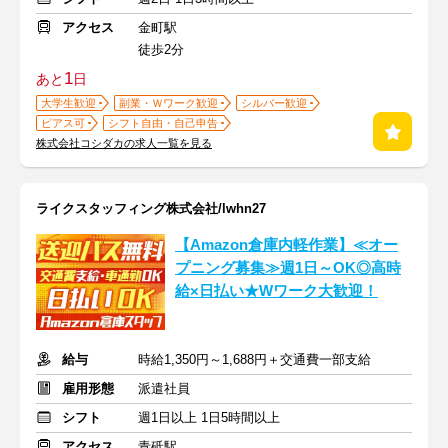
アクセス
金町駅
徒歩2分
1
あと
日
大学生歓迎
副業・Ｗワーク歓迎
シルバー歓迎
ピアス可
シフト自由・自己申告
株式会社コシダカの求人一覧を見る
ライクスタッフィング株式会社/lwhn27
【Amazon倉庫内軽作業】≪オー
プニング募集≫週1日～OK◎高時
給×日払い★Wワーク大歓迎！
給与
時給1,350円～1,688円＋交通費一部支給
雇用形態
派遣社員
シフト
週1日以上 1日5時間以上
アクセス
青砥駅