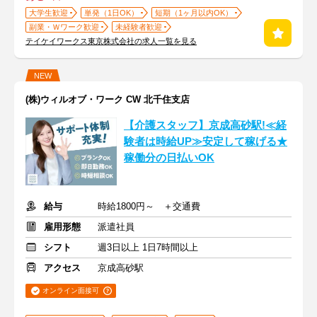
大学生歓迎
単発（1日OK）
短期（1ヶ月以内OK）
副業・Ｗワーク歓迎
未経験者歓迎
テイケイワークス東京株式会社の求人一覧を見る
NEW
(株)ウィルオブ・ワーク CW 北千住支店
【介護スタッフ】京成高砂駅!≪経
験者は時給UP≫安定して稼げる★
稼働分の日払いOK
給与
時給1800円～ ＋交通費
雇用形態
派遣社員
シフト
週3日以上 1日7時間以上
アクセス
京成高砂駅
オンライン面接可