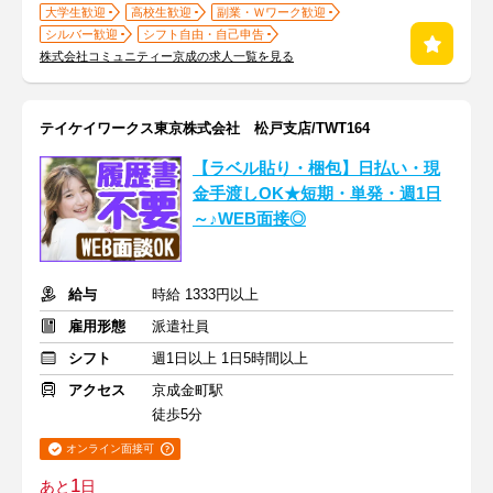
大学生歓迎
高校生歓迎
副業・Ｗワーク歓迎
シルバー歓迎
シフト自由・自己申告
株式会社コミュニティー京成の求人一覧を見る
テイケイワークス東京株式会社 松戸支店/TWT164
【ラベル貼り・梱包】日払い・現
金手渡しOK★短期・単発・週1日
～♪WEB面接◎
給与
時給 1333円以上
雇用形態
派遣社員
シフト
週1日以上 1日5時間以上
アクセス
京成金町駅
徒歩5分
オンライン面接可
1
あと
日