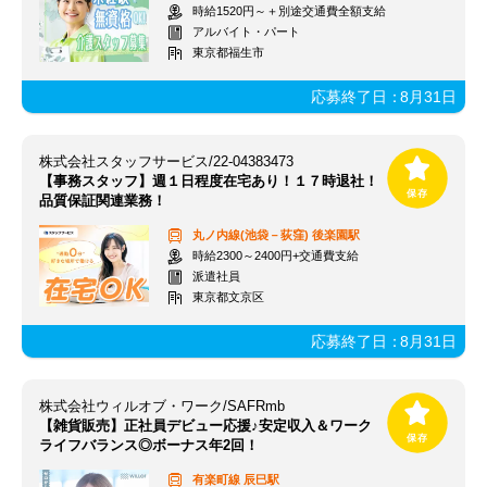
時給1520円～＋別途交通費全額支給
アルバイト・パート
東京都福生市
応募終了日：
8月31日
株式会社スタッフサービス/22-04383473
【事務スタッフ】週１日程度在宅あり！１７時退社！
品質保証関連業務！
丸ノ内線(池袋－荻窪)
後楽園駅
時給2300～2400円+交通費支給
派遣社員
東京都文京区
応募終了日：
8月31日
株式会社ウィルオブ・ワーク/SAFRmb
【雑貨販売】正社員デビュー応援♪安定収入＆ワーク
ライフバランス◎ボーナス年2回！
有楽町線
辰巳駅