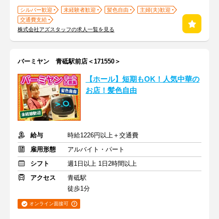
シルバー歓迎
未経験者歓迎
髪色自由
主婦(夫)歓迎
交通費支給
株式会社アズスタッフの求人一覧を見る
バーミヤン 青砥駅前店＜171550＞
【ホール】短期もOK！人気中華の
お店！髪色自由
給与
時給1226円以上＋交通費
雇用形態
アルバイト・パート
シフト
週1日以上 1日2時間以上
アクセス
青砥駅
徒歩1分
オンライン面接可