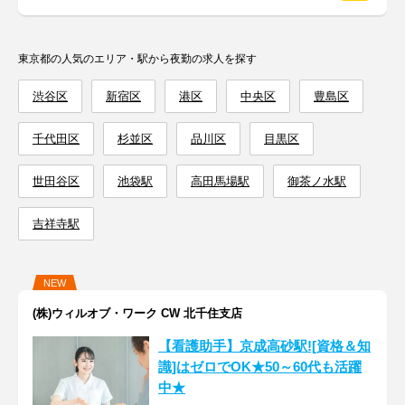
東京都の人気のエリア・駅から夜勤の求人を探す
渋谷区
新宿区
港区
中央区
豊島区
千代田区
杉並区
品川区
目黒区
世田谷区
池袋駅
高田馬場駅
御茶ノ水駅
吉祥寺駅
NEW
(株)ウィルオブ・ワーク CW 北千住支店
【看護助手】京成高砂駅![資格＆知
識]はゼロでOK★50～60代も活躍
中★