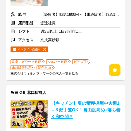
給与
【経験者】時給1800円～【未経験者】時給1500円～ ＋交通費
雇用形態
派遣社員
シフト
週3日以上 1日7時間以上
アクセス
京成高砂駅
オンライン面接可
副業・Ｗワーク歓迎
シルバー歓迎
ピアス可
未経験者歓迎
髪色自由
株式会社ウィルオブ・ワークの求人一覧を見る
魚民 金町北口駅前店
【キッチン】夏の積極採用中★週1
～&派手髪OK！自由度高め♪落ち着
く和空間＊