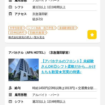
雇用形態
アルバイト・パート
シフト
週1日以上 1日1時間以上
アクセス
京急蒲田駅
徒歩2分
大学生歓迎
シフト自由・自己申告
未経験者歓迎
1日4h以内可
主婦(夫)歓迎
株式会社栄光の求人一覧を見る
アパホテル（APA HOTEL）〈京急蒲田駅前〉
【アパホテルのフロント】未経験
さんOK◎シフト柔軟だから…かけ
もちも歓迎★充実の待遇♪
給与
時給1450円(22時以降は1813円)＋交通費全額支給
雇用形態
アルバイト・パート
シフト
週2日以上 1日4時間以上