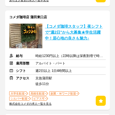
あらまさ食堂の求人一覧を見る
コメダ珈琲店 蒲田東口店
【コメダ珈琲スタッフ】夜シフト
で"週2日"から大募集★学生活躍
中！居心地の良さも魅力♪
給与
時給1230円以上（22時以降は深夜割増で時給アップ）＋交通費
雇用形態
アルバイト・パート
シフト
週2日以上 1日4時間以上
アクセス
京急蒲田駅
徒歩11分
大学生歓迎
高校生歓迎
副業・Ｗワーク歓迎
シルバー歓迎
ピアス可
株式会社コメダの求人一覧を見る