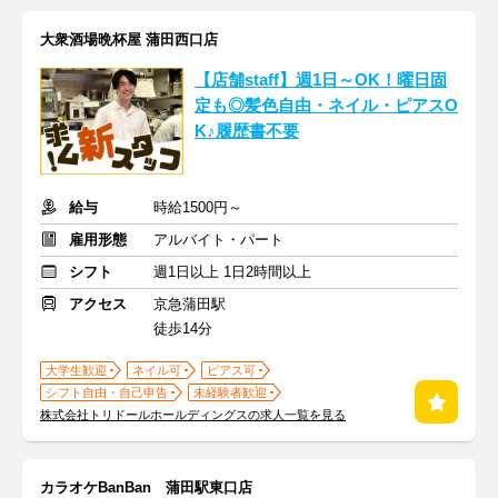
大衆酒場晩杯屋 蒲田西口店
【店舗staff】週1日～OK！曜日固
定も◎髪色自由・ネイル・ピアスO
K♪履歴書不要
給与
時給1500円～
雇用形態
アルバイト・パート
シフト
週1日以上 1日2時間以上
アクセス
京急蒲田駅
徒歩14分
大学生歓迎
ネイル可
ピアス可
シフト自由・自己申告
未経験者歓迎
株式会社トリドールホールディングスの求人一覧を見る
カラオケBanBan 蒲田駅東口店