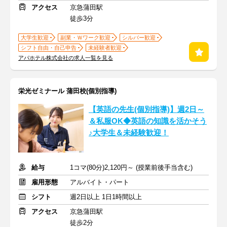
アクセス
京急蒲田駅
徒歩3分
大学生歓迎
副業・Ｗワーク歓迎
シルバー歓迎
シフト自由・自己申告
未経験者歓迎
アパホテル株式会社の求人一覧を見る
栄光ゼミナール 蒲田校(個別指導)
【英語の先生(個別指導)】週2日～
＆私服OK◆英語の知識を活かそう
♪大学生＆未経験歓迎！
給与
1コマ(80分)2,120円～ (授業前後手当含む)
雇用形態
アルバイト・パート
シフト
週2日以上 1日1時間以上
アクセス
京急蒲田駅
徒歩2分