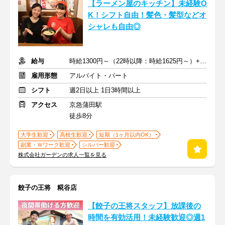
【ラーメン屋のキッチン】未経験O
K！シフト自由！髪色・髪型などオ
シャレも自由◎
給与
時給1300円～（22時以降：時給1625円～）+交通費
雇用形態
アルバイト・パート
シフト
週2日以上 1日3時間以上
アクセス
京急蒲田駅
徒歩8分
大学生歓迎
高校生歓迎
短期（1ヶ月以内OK）
副業・Ｗワーク歓迎
シルバー歓迎
株式会社ガーデンの求人一覧を見る
餃子の王将 糀谷店
【餃子の王将スタッフ】放課後の
時間を有効活用！未経験歓迎◎週1