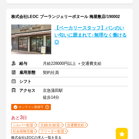
株式会社LEOC ブーランジェリーボヌール 梅屋敷店/190002
【ベーカリースタッフ】パンのい
い匂いに囲まれて♪無理なく働ける
◎
給与
月給228000円以上 ＋交通費支給
雇用形態
契約社員
シフト
アクセス
京急蒲田駅
徒歩14分
オンライン面接可
3
あと
日
シルバー歓迎
主婦(夫)歓迎
交通費支給
社会保険完備
フリーター歓迎
株式会社LEOCの求人一覧を見る