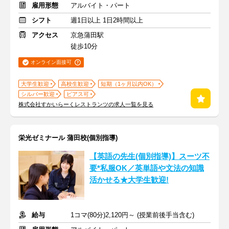
雇用形態
アルバイト・パート
シフト
週1日以上 1日2時間以上
アクセス
京急蒲田駅
徒歩10分
オンライン面接可
大学生歓迎
高校生歓迎
短期（1ヶ月以内OK）
シルバー歓迎
ピアス可
株式会社すかいらーくレストランツの求人一覧を見る
栄光ゼミナール 蒲田校(個別指導)
【英語の先生(個別指導)】スーツ不
要*私服OK／英単語や文法の知識
活かせる★大学生歓迎!
給与
1コマ(80分)2,120円～ (授業前後手当含む)