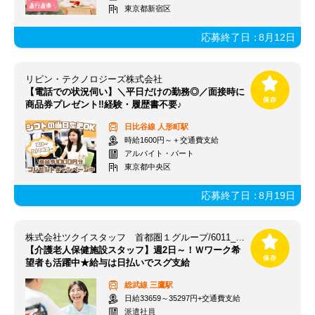
東京都新宿区
応募終了日：
8月12日
リビン・テクノロジーズ株式会社
【電話での状況伺い】＼平日だけの勤務◎／面接時に
商品券プレゼント‼経験・履歴書不要♪
日比谷線
人形町駅
時給1600円～＋交通費支給
アルバイト・パート
東京都中央区
応募終了日：
8月19日
株式会社ツクイスタッフ 首都圏１グループ/6011_330970
【介護老人保健施設スタッフ】週2日～！Ｗワーク希
望者も活躍中★給与は日払いでスグ支給
総武線
三鷹駅
日給33659～35297円+交通費支給
派遣社員