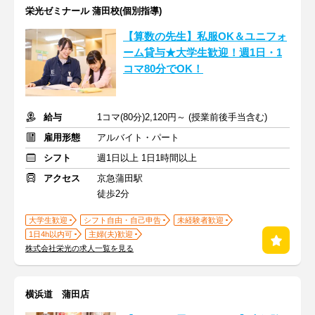
栄光ゼミナール 蒲田校(個別指導)
【算数の先生】私服OK＆ユニフォ
ーム貸与★大学生歓迎！週1日・1
コマ80分でOK！
給与
1コマ(80分)2,120円～ (授業前後手当含む)
雇用形態
アルバイト・パート
シフト
週1日以上 1日1時間以上
アクセス
京急蒲田駅
徒歩2分
大学生歓迎
シフト自由・自己申告
未経験者歓迎
1日4h以内可
主婦(夫)歓迎
株式会社栄光の求人一覧を見る
横浜道 蒲田店