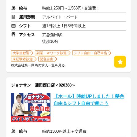
給与
時給1,250円～1,563円+交通費！
雇用形態
アルバイト・パート
シフト
週1日以上 1日3時間以上
アクセス
京急蒲田駅
徒歩10分
大学生歓迎
副業・Ｗワーク歓迎
シフト自由・自己申告
未経験者歓迎
髪色自由
株式会社第一興商の求人一覧を見る
ジョナサン 蒲田西口店＜020388＞
【ホール】時給UPしました！髪色
自由＆シフト自由で働こう
給与
時給1300円以上＋交通費