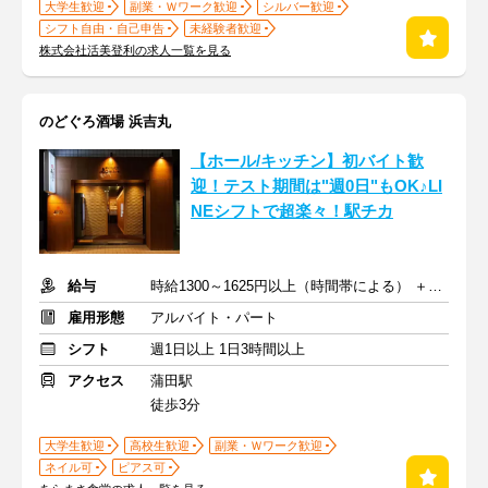
大学生歓迎
副業・Ｗワーク歓迎
シルバー歓迎
シフト自由・自己申告
未経験者歓迎
株式会社活美登利の求人一覧を見る
のどぐろ酒場 浜吉丸
【ホール/キッチン】初バイト歓
迎！テスト期間は"週0日"もOK♪LI
NEシフトで超楽々！駅チカ
給与
時給1300～1625円以上（時間帯による） ＋交通費全額支給
雇用形態
アルバイト・パート
シフト
週1日以上 1日3時間以上
アクセス
蒲田駅
徒歩3分
大学生歓迎
高校生歓迎
副業・Ｗワーク歓迎
ネイル可
ピアス可