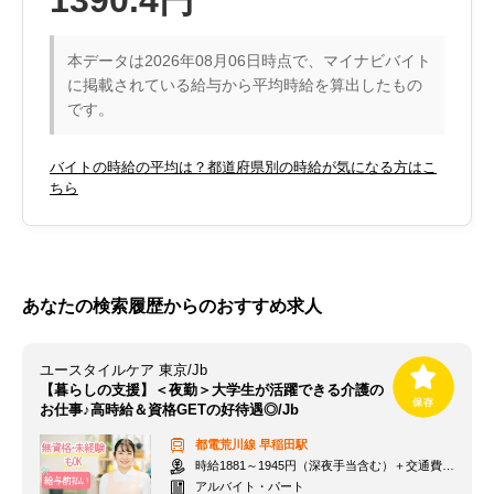
1390.4円
本データは2026年08月06日時点で、マイナビバイト
に掲載されている給与から平均時給を算出したもの
です。
バイトの時給の平均は？都道府県別の時給が気になる方はこ
ちら
あなたの検索履歴からのおすすめ求人
ユースタイルケア 東京/Jb
【暮らしの支援】＜夜勤＞大学生が活躍できる介護の
お仕事♪高時給＆資格GETの好待遇◎/Jb
都電荒川線
早稲田駅
時給1881～1945円（深夜手当含む）＋交通費支給
アルバイト・パート