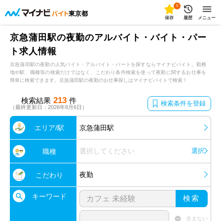
0
東京都
保存
履歴
メニュー
京急蒲田駅の夜勤のアルバイト・バイト・パー
ト求人情報
京急蒲田駅の夜勤の人気バイト・アルバイト・パートを探すならマイナビバイト。勤務
地や駅、職種等の検索だけではなく、こだわり条件検索を使って夜勤に関するお仕事を
簡単に検索できます。京急蒲田駅の夜勤のお仕事探しはマイナビバイトで検索！
213
検索結果
件
検索条件を登録
（最終更新日：2026年8月6日）
エリア/駅
京急蒲田駅
選択してください
選択
職種
夜勤
こだわり
キーワード
検索
含まない