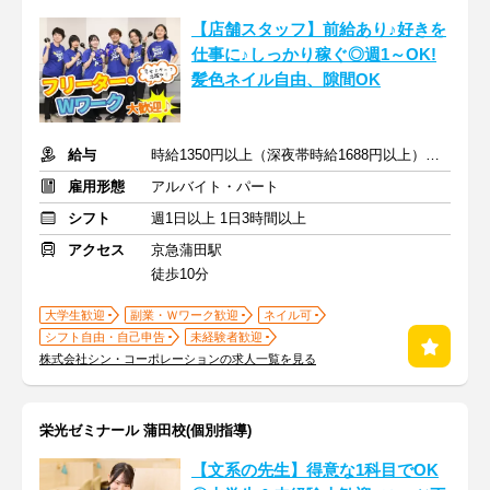
【店舗スタッフ】前給あり♪好きを
仕事に♪しっかり稼ぐ◎週1～OK!
髪色ネイル自由、隙間OK
給与
時給1350円以上（深夜帯時給1688円以上） ＋交通費支給
雇用形態
アルバイト・パート
シフト
週1日以上 1日3時間以上
アクセス
京急蒲田駅
徒歩10分
大学生歓迎
副業・Ｗワーク歓迎
ネイル可
シフト自由・自己申告
未経験者歓迎
株式会社シン・コーポレーションの求人一覧を見る
栄光ゼミナール 蒲田校(個別指導)
【文系の先生】得意な1科目でOK