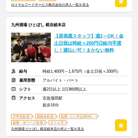
ロイヤルフードサービス株式会社の求人一覧を見る
九州酒場 ひとぼし 糀谷総本店
【居酒屋スタッフ】週2～OK！金
土日祝は時給＋200円◎給与手渡
し！週払い可！まかない無料
給与
時給1,400円～1,875円（金土日祝＋200円）
雇用形態
アルバイト・パート
シフト
週2日以上 1日3時間以上
アクセス
京急蒲田駅
徒歩16分
大学生歓迎
高校生歓迎
短期（1ヶ月以内OK）
副業・Ｗワーク歓迎
ネイル可
九州酒場 ひとぼし 糀谷総本店の求人一覧を見る