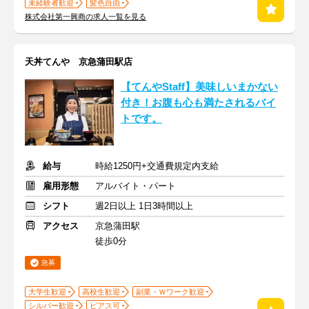
未経験者歓迎
髪色自由
株式会社第一興商の求人一覧を見る
天丼てんや 京急蒲田駅店
【てんやStaff】美味しいまかない
付き！お腹も心も満たされるバイ
トです。
給与
時給1250円+交通費規定内支給
雇用形態
アルバイト・パート
シフト
週2日以上 1日3時間以上
アクセス
京急蒲田駅
徒歩0分
急募
大学生歓迎
高校生歓迎
副業・Ｗワーク歓迎
シルバー歓迎
ピアス可