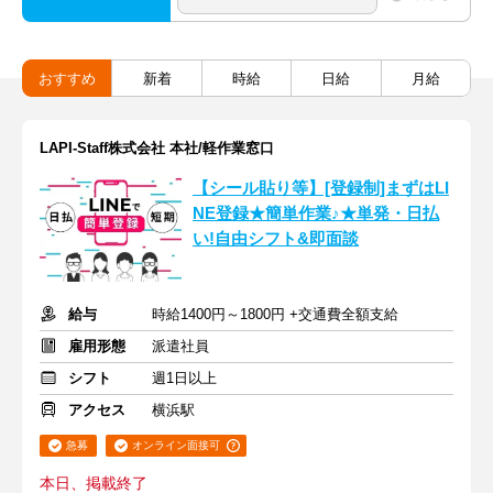
おすすめ
新着
時給
日給
月給
LAPI-Staff株式会社 本社/軽作業窓口
【シール貼り等】[登録制]まずはLI
NE登録★簡単作業♪★単発・日払
い!自由シフト&即面談
給与
時給1400円～1800円 +交通費全額支給
雇用形態
派遣社員
シフト
週1日以上
アクセス
横浜駅
急募
オンライン面接可
本日、掲載終了