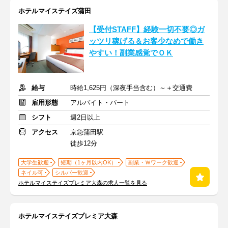
ホテルマイステイズ蒲田
【受付STAFF】経験一切不要◎ガ
ッツリ稼げる＆お客少なめで働き
やすい！副業感覚でＯＫ
給与
時給1,625円（深夜手当含む）～＋交通費
雇用形態
アルバイト・パート
シフト
週2日以上
アクセス
京急蒲田駅
徒歩12分
大学生歓迎
短期（1ヶ月以内OK）
副業・Ｗワーク歓迎
ネイル可
シルバー歓迎
ホテルマイステイズプレミア大森の求人一覧を見る
ホテルマイステイズプレミア大森