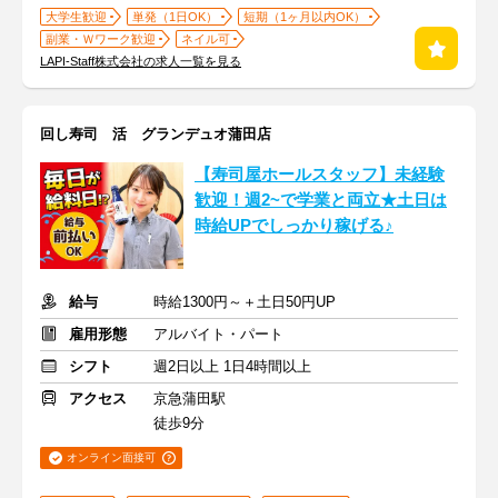
大学生歓迎
単発（1日OK）
短期（1ヶ月以内OK）
副業・Ｗワーク歓迎
ネイル可
LAPI-Staff株式会社の求人一覧を見る
回し寿司 活 グランデュオ蒲田店
【寿司屋ホールスタッフ】未経験
歓迎！週2~で学業と両立★土日は
時給UPでしっかり稼げる♪
給与
時給1300円～＋土日50円UP
雇用形態
アルバイト・パート
シフト
週2日以上 1日4時間以上
アクセス
京急蒲田駅
徒歩9分
オンライン面接可