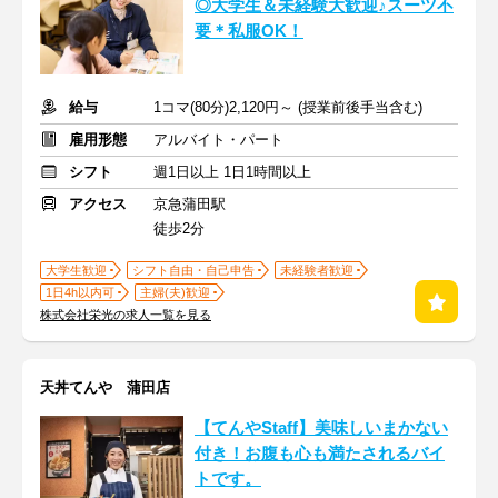
◎大学生＆未経験大歓迎♪スーツ不
要＊私服OK！
給与
1コマ(80分)2,120円～ (授業前後手当含む)
雇用形態
アルバイト・パート
シフト
週1日以上 1日1時間以上
アクセス
京急蒲田駅
徒歩2分
大学生歓迎
シフト自由・自己申告
未経験者歓迎
1日4h以内可
主婦(夫)歓迎
株式会社栄光の求人一覧を見る
天丼てんや 蒲田店
【てんやStaff】美味しいまかない
付き！お腹も心も満たされるバイ
トです。