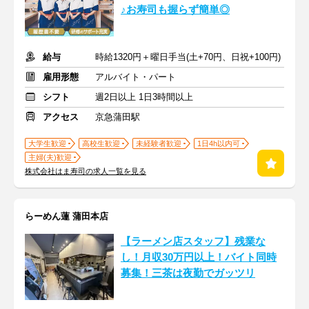
♪お寿司も握らず簡単◎
給与
時給1320円＋曜日手当(土+70円、日祝+100円)
雇用形態
アルバイト・パート
シフト
週2日以上 1日3時間以上
アクセス
京急蒲田駅
大学生歓迎
高校生歓迎
未経験者歓迎
1日4h以内可
主婦(夫)歓迎
株式会社はま寿司の求人一覧を見る
らーめん蓮 蒲田本店
【ラーメン店スタッフ】残業な
し！月収30万円以上！バイト同時
募集！三茶は夜勤でガッツリ