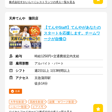
株式会社すかいらーくレストランツの求人一覧を見る
天丼てんや 蒲田店
【てんやStaff】てんやがあなたの
スタートを応援します。チームワ
ークが自慢◎
給与
時給1250円+交通費規定内支給
雇用形態
アルバイト・パート
シフト
週2日以上 1日3時間以上
アクセス
京急蒲田駅
徒歩14分
急募
大学生歓迎
高校生歓迎
副業・Ｗワーク歓迎
シルバー歓迎
ピアス可
ロイヤルフードサービス株式会社の求人一覧を見る