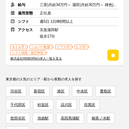
給与
三茶)月給34万円～ 蒲田)月給30万円～ 雑色)月給25万円～+交通費
雇用形態
正社員
シフト
週5日 1日8時間以上
アクセス
京急蒲田駅
徒歩17分
ネイル可
シルバー歓迎
ピアス可
ヒゲ可
シフト自由・自己申告
株式会社REBORNの求人一覧を見る
東京都の人気のエリア・駅から夜勤の求人を探す
渋谷区
新宿区
港区
中央区
豊島区
千代田区
杉並区
品川区
目黒区
世田谷区
池袋駅
高田馬場駅
御茶ノ水駅