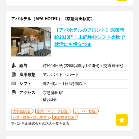
アパホテル（APA HOTEL）〈京急蒲田駅前〉
【アパホテルのフロント】深夜時
給1813円！未経験◎シフト柔軟で
就活にも役立つ★
給与
時給1450円(22時以降は1813円)＋交通費全額支給
雇用形態
アルバイト・パート
シフト
週2日以上 1日4時間以上
アクセス
京急蒲田駅
徒歩3分
大学生歓迎
副業・Ｗワーク歓迎
シルバー歓迎
シフト自由・自己申告
未経験者歓迎
アパホテル株式会社の求人一覧を見る