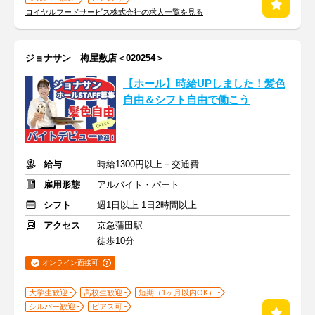
ロイヤルフードサービス株式会社の求人一覧を見る
ジョナサン 梅屋敷店＜020254＞
【ホール】時給UPしました！髪色
自由＆シフト自由で働こう
給与
時給1300円以上＋交通費
雇用形態
アルバイト・パート
シフト
週1日以上 1日2時間以上
アクセス
京急蒲田駅
徒歩10分
オンライン面接可
大学生歓迎
高校生歓迎
短期（1ヶ月以内OK）
シルバー歓迎
ピアス可