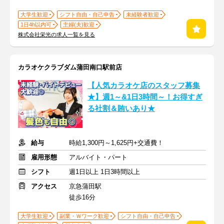
大学生歓迎
シフト自由・自己申告
未経験者歓迎
1日4h以内可
主婦(夫)歓迎
株式会社栄光の求人一覧を見る
カラオケクラブダム蒲田南口駅前店
【人気カラオケ店のスタッフ募集
★】週1～&1日3時間～！お得すぎ
る社割＆賄いあり★
給与
時給1,300円～1,625円+交通費！
雇用形態
アルバイト・パート
シフト
週1日以上 1日3時間以上
アクセス
京急蒲田駅
徒歩16分
大学生歓迎
副業・Ｗワーク歓迎
シフト自由・自己申告