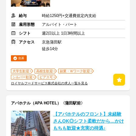
給与
時給1250円+交通費規定内支給
雇用形態
アルバイト・パート
シフト
週2日以上 1日3時間以上
アクセス
京急蒲田駅
徒歩14分
急募
大学生歓迎
高校生歓迎
副業・Ｗワーク歓迎
シルバー歓迎
ピアス可
ロイヤルフードサービス株式会社の求人一覧を見る
アパホテル（APA HOTEL）〈蒲田駅前〉
【アパホテルのフロント】未経験
さんOK◎シフト柔軟だから…かけ
もちも歓迎★充実の待遇♪