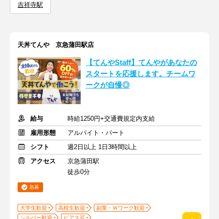
吉祥寺駅
天丼てんや 京急蒲田駅店
【てんやStaff】てんやがあなたの
スタートを応援します。チームワ
ークが自慢◎
給与
時給1250円+交通費規定内支給
雇用形態
アルバイト・パート
シフト
週2日以上 1日3時間以上
アクセス
京急蒲田駅
徒歩0分
急募
大学生歓迎
高校生歓迎
副業・Ｗワーク歓迎
シルバー歓迎
ピアス可