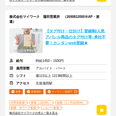
株式会社マイワーク 蒲田営業所 （2690812000※AP・派
遣）
【タグ付け・仕分け】登録制/人気
アパレル商品のタグ付け等♪来社不
要！カンタンweb登録★
給与
時給1450～1500円
雇用形態
アルバイト・パート
シフト
週1日以上 1日3時間以上
アクセス
京急蒲田駅
急募
面接確約
オンライン面接可
大学生歓迎
単発（1日OK）
短期（1ヶ月以内OK）
副業・Ｗワーク歓迎
シルバー歓迎
株式会社マイワークの求人一覧を見る