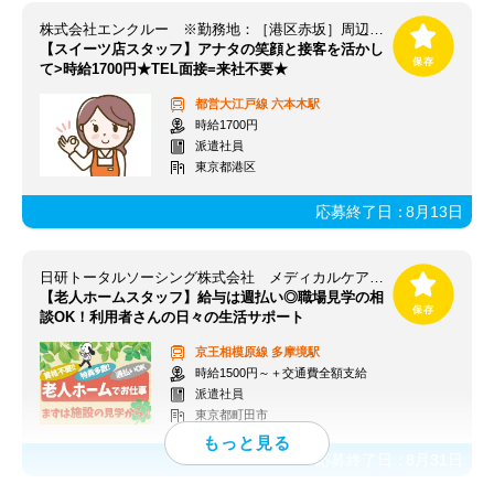
株式会社エンクルー ※勤務地：［港区赤坂］周辺 / 131_toky1226_01-0000
【スイーツ店スタッフ】アナタの笑顔と接客を活かし
て>時給1700円★TEL面接=来社不要★
都営大江戸線
六本木駅
時給1700円
派遣社員
東京都港区
応募終了日：
8月13日
日研トータルソーシング株式会社 メディカルケア事業部 町田オフィス/【MA】MA_104(SY)
【老人ホームスタッフ】給与は週払い◎職場見学の相
談OK！利用者さんの日々の生活サポート
京王相模原線
多摩境駅
時給1500円～＋交通費全額支給
派遣社員
東京都町田市
応募終了日：
8月31日