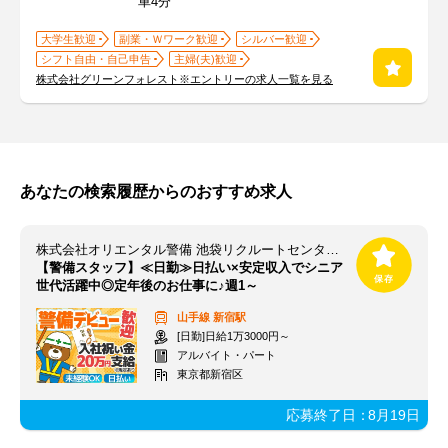
車4分
大学生歓迎
副業・Ｗワーク歓迎
シルバー歓迎
シフト自由・自己申告
主婦(夫)歓迎
株式会社グリーンフォレスト※エントリーの求人一覧を見る
あなたの検索履歴からのおすすめ求人
株式会社オリエンタル警備 池袋リクルートセンター（勤務地：新宿エリア）
【警備スタッフ】≪日勤≫日払い×安定収入でシニア
世代活躍中◎定年後のお仕事に♪週1～
山手線
新宿駅
[日勤]日給1万3000円～
アルバイト・パート
東京都新宿区
応募終了日：
8月19日