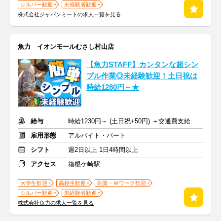
シルバー歓迎
未経験者歓迎
株式会社ジャパンミートの求人一覧を見る
魚力 イオンモールむさし村山店
【魚力STAFF】カンタンな超シン
プル作業◎未経験歓迎！土日祝は
時給1280円～★
給与
時給1230円～ (土日祝+50円) ＋交通費支給
雇用形態
アルバイト・パート
シフト
週2日以上 1日4時間以上
アクセス
箱根ケ崎駅
大学生歓迎
高校生歓迎
副業・Ｗワーク歓迎
シルバー歓迎
未経験者歓迎
株式会社魚力の求人一覧を見る