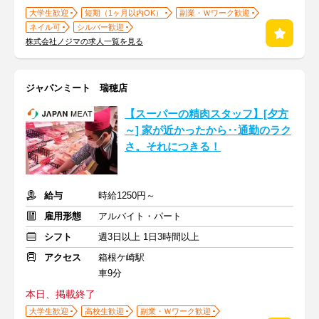
大学生歓迎
短期（1ヶ月以内OK）
副業・Ｗワーク歓迎
ネイル可
シルバー歓迎
株式会社ノジマの求人一覧を見る
ジャパンミート 瑞穂店
【スーパーの精肉スタッフ】[夕方
～] 家が近かったから‥通勤のラク
さ。それにつきる！
給与
時給1250円～
雇用形態
アルバイト・パート
シフト
週3日以上 1日3時間以上
アクセス
箱根ケ崎駅
車9分
本日、掲載終了
大学生歓迎
高校生歓迎
副業・Ｗワーク歓迎