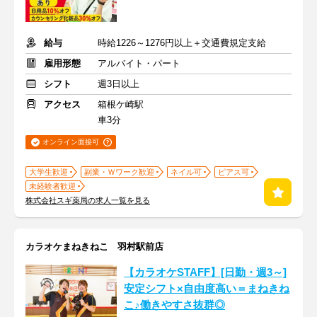
給与
時給1226～1276円以上＋交通費規定支給
雇用形態
アルバイト・パート
シフト
週3日以上
アクセス
箱根ケ崎駅
車3分
オンライン面接可
大学生歓迎
副業・Ｗワーク歓迎
ネイル可
ピアス可
未経験者歓迎
株式会社スギ薬局の求人一覧を見る
カラオケまねきねこ 羽村駅前店
【カラオケSTAFF】[日勤・週3～]
安定シフト×自由度高い＝まねきね
こ♪働きやすさ抜群◎