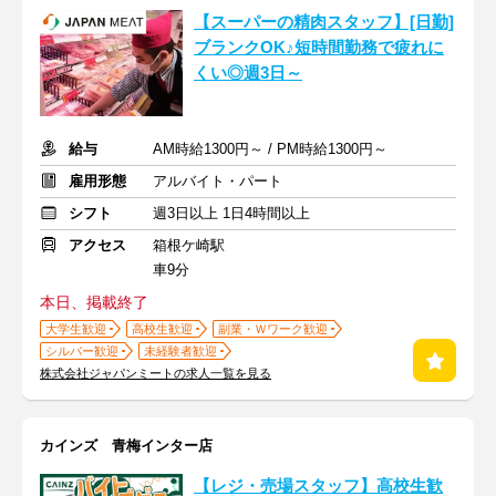
【スーパーの精肉スタッフ】[日勤]
ブランクOK♪短時間勤務で疲れに
くい◎週3日～
給与
AM時給1300円～ / PM時給1300円～
雇用形態
アルバイト・パート
シフト
週3日以上 1日4時間以上
アクセス
箱根ケ崎駅
車9分
本日、掲載終了
大学生歓迎
高校生歓迎
副業・Ｗワーク歓迎
シルバー歓迎
未経験者歓迎
株式会社ジャパンミートの求人一覧を見る
カインズ 青梅インター店
【レジ・売場スタッフ】高校生歓