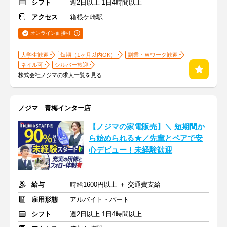
シフト
週2日以上 1日4時間以上
アクセス
箱根ケ崎駅
オンライン面接可
大学生歓迎
短期（1ヶ月以内OK）
副業・Ｗワーク歓迎
ネイル可
シルバー歓迎
株式会社ノジマの求人一覧を見る
ノジマ 青梅インター店
【ノジマの家電販売】＼ 短期間か
ら始められる★／先輩とペアで安
心デビュー！未経験歓迎
給与
時給1600円以上 ＋ 交通費支給
雇用形態
アルバイト・パート
シフト
週2日以上 1日4時間以上