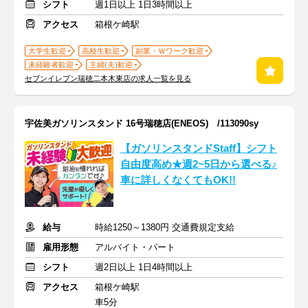
シフト
週1日以上 1日3時間以上
アクセス
箱根ケ崎駅
大学生歓迎
高校生歓迎
副業・Ｗワーク歓迎
未経験者歓迎
主婦(夫)歓迎
セブンイレブン瑞穂二本木東店の求人一覧を見る
宇佐美ガソリンスタンド 16号瑞穂店(ENEOS) /113090sy
【ガソリンスタンドStaff】シフト
自由度高め★週2~5日から選べる♪
車に詳しくなくてもOK!!
給与
時給1250～1380円 交通費規定支給
雇用形態
アルバイト・パート
シフト
週2日以上 1日4時間以上
アクセス
箱根ケ崎駅
車5分