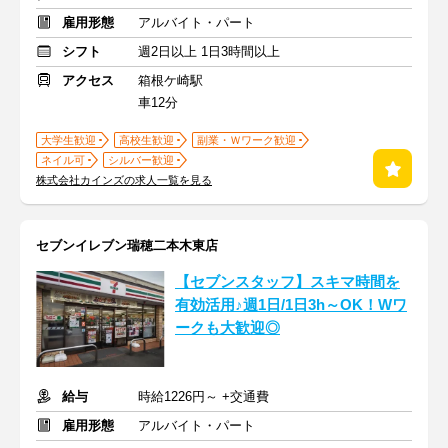
雇用形態
アルバイト・パート
シフト
週2日以上 1日3時間以上
アクセス
箱根ケ崎駅
車12分
大学生歓迎
高校生歓迎
副業・Ｗワーク歓迎
ネイル可
シルバー歓迎
株式会社カインズの求人一覧を見る
セブンイレブン瑞穂二本木東店
【セブンスタッフ】スキマ時間を
有効活用♪週1日/1日3h～OK！Wワ
ークも大歓迎◎
給与
時給1226円～ +交通費
雇用形態
アルバイト・パート