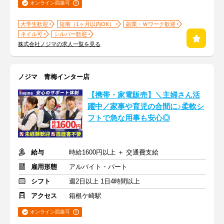
オンライン面接可
大学生歓迎
短期（1ヶ月以内OK）
副業・Ｗワーク歓迎
ネイル可
シルバー歓迎
株式会社ノジマの求人一覧を見る
ノジマ 青梅インター店
【携帯・家電販売】＼主婦さん活
躍中／家事や育児の合間に♪柔軟シ
フトで急な用事も安心◎
給与
時給1600円以上 ＋ 交通費支給
雇用形態
アルバイト・パート
シフト
週2日以上 1日4時間以上
アクセス
箱根ケ崎駅
オンライン面接可