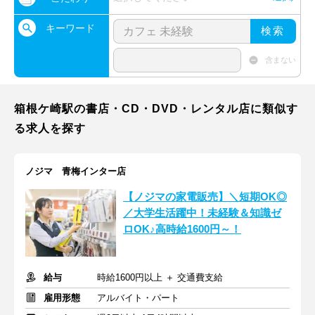
キーワード
検索
含まない
箱根ケ崎駅の書店・CD・DVD・レンタル店に類似す
る求人を探す
ノジマ 青梅インター店
【ノジマの家電販売】＼短期OK◎
／大学生活躍中！未経験＆知識ゼ
ロOK♪高時給1600円～！
給与
時給1600円以上 ＋ 交通費支給
雇用形態
アルバイト・パート