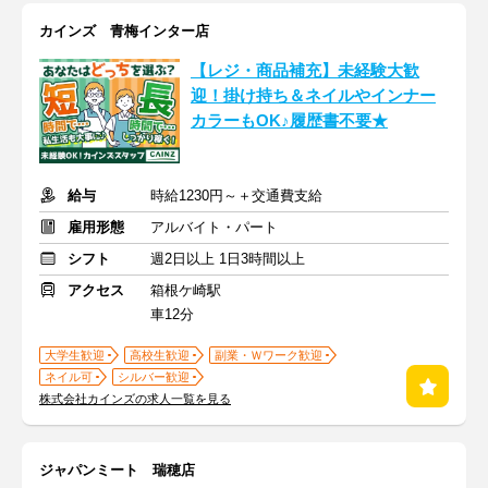
カインズ 青梅インター店
【レジ・商品補充】未経験大歓
迎！掛け持ち＆ネイルやインナー
カラーもOK♪履歴書不要★
給与
時給1230円～＋交通費支給
雇用形態
アルバイト・パート
シフト
週2日以上 1日3時間以上
アクセス
箱根ケ崎駅
車12分
大学生歓迎
高校生歓迎
副業・Ｗワーク歓迎
ネイル可
シルバー歓迎
株式会社カインズの求人一覧を見る
ジャパンミート 瑞穂店