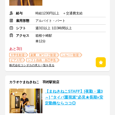
給与
時給1230円以上 ＋交通費支給
雇用形態
アルバイト・パート
シフト
週3日以上 1日3時間以上
アクセス
箱根ケ崎駅
車12分
3
あと
日
大学生歓迎
副業・Ｗワーク歓迎
シルバー歓迎
ピアス可
シフト自由・自己申告
株式会社コシダカの求人一覧を見る
カラオケまねきねこ 羽村駅前店
【まねきねこSTAFF】[夜勤・週3
～] "タイパ重視派"必見★長期×安
定勤務ならココ◎