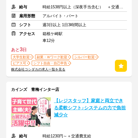
給与
時給1538円以上（深夜手当含む） ＋交通費支給
雇用形態
アルバイト・パート
シフト
週3日以上 1日3時間以上
アクセス
箱根ケ崎駅
車12分
3
あと
日
大学生歓迎
副業・Ｗワーク歓迎
シルバー歓迎
ピアス可
シフト自由・自己申告
株式会社コシダカの求人一覧を見る
カインズ 青梅インター店
【レジスタッフ】家庭と両立でき
る柔軟シフト♪システムの力で負担
減少☆
給与
時給1230円～＋交通費支給