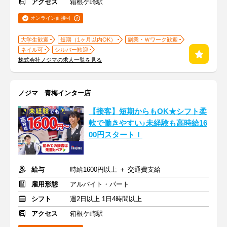
アクセス
箱根ケ崎駅
オンライン面接可
大学生歓迎
短期（1ヶ月以内OK）
副業・Ｗワーク歓迎
ネイル可
シルバー歓迎
株式会社ノジマの求人一覧を見る
ノジマ 青梅インター店
【接客】短期からもOK★シフト柔
軟で働きやすい♪未経験も高時給16
00円スタート！
給与
時給1600円以上 ＋ 交通費支給
雇用形態
アルバイト・パート
シフト
週2日以上 1日4時間以上
アクセス
箱根ケ崎駅