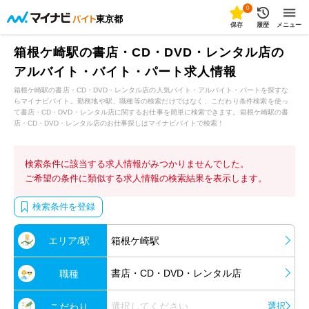
0
東京都
保存
履歴
メニュー
箱根ケ崎駅の書店・CD・DVD・レンタル店の
アルバイト・バイト・パート求人情報
箱根ケ崎駅の書店・CD・DVD・レンタル店の人気バイト・アルバイト・パートを探すな
らマイナビバイト。勤務地や駅、職種等の検索だけではなく、こだわり条件検索を使っ
て書店・CD・DVD・レンタル店に関するお仕事を簡単に検索できます。箱根ケ崎駅の書
店・CD・DVD・レンタル店のお仕事探しはマイナビバイトで検索！
検索条件に該当する求人情報がみつかりませんでした。
ご希望の条件に類似する求人情報の検索結果を表示します。
検索条件を登録
エリア/駅
箱根ケ崎駅
書店・CD・DVD・レンタル店
職種
選択してください
選択
こだわり