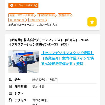
オンライン面接可
副業・Ｗワーク歓迎
未経験者歓迎
髪色自由
1日4h以内可
主婦(夫)歓迎
株式会社ユーオーエス の求人一覧を見る
［紹介元］株式会社グリーンフォレスト［紹介先］ENEOS
オブリステーション青梅インターSS （036）
【セルフガソリンスタンド管理】
［職業紹介］室内作業メインで快
適≪冷暖房完備≫要：資格
給与
時給1250～1563円
雇用形態
契約社員
シフト
アクセス
箱根ケ崎駅