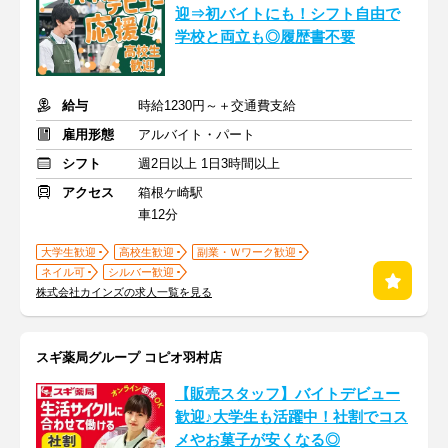
迎⇒初バイトにも！シフト自由で
学校と両立も◎履歴書不要
給与
時給1230円～＋交通費支給
雇用形態
アルバイト・パート
シフト
週2日以上 1日3時間以上
アクセス
箱根ケ崎駅
車12分
大学生歓迎
高校生歓迎
副業・Ｗワーク歓迎
ネイル可
シルバー歓迎
株式会社カインズの求人一覧を見る
スギ薬局グループ コピオ羽村店
【販売スタッフ】バイトデビュー
歓迎♪大学生も活躍中！社割でコス
メやお菓子が安くなる◎